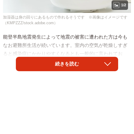
1/2
加湿器は身の回りにあるもので作れるそうです ※画像はイメージです
（KMPZZZ/stock.adobe.com）
能登半島地震発生によって地震の被害に遭われた方は今も
なお避難所生活が続いています。室内の空気が乾燥しすぎ
ると感染症にかかりやすくなるとも一般的に言われてお
り、避難所内では寒さ対策に加えて、乾燥を防ぐ方策も考
続きを読む
えたいもの。防災に関するアイデアなどについて日々投稿
している警視庁災害対策課の公式Xアカウント
（@MPD_bousai）では、限られた避難所の物資で「簡易
加湿器」を用意する方法を紹介。衝撃の簡単アイデアに
「この発想はなかった」などとネットで注目を集めていま
す。