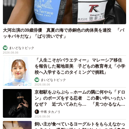
大河出演の39歳俳優 真夏の海で赤銅色の肉体美を連投 「バ
ッキバキだな」「ばり渋いです」
まいどなトピック
2026.08.06
「人生こそがバラエティー」 マレーシア移住
を報告した菊地亜美 子どもの教育考え「小学
校へ入学するこのタイミングで挑戦」
まいどなトピック
2026.08.06
京都駅をぶらぶら→ホームの隅に何やら「ドロ
ン」のポーズをする忍者 この暑い中いったい
なぜ？ 近づいてみたら… 「見つかるなんて
未熟」
中将 タカノリ
2026.08.06
飼い主が食べているヨーグルトをもらえなかっ