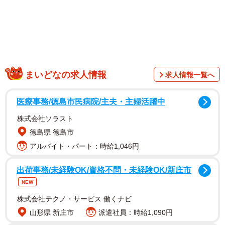
まいどなの求人情報
求人情報一覧へ
医療事務/徳島市民病院/主夫・主婦活躍中
株式会社ソラスト
▽バケツと新聞紙で「簡易加湿器」を作る方法
徳島県 徳島市
アルバイト・パート：時給1,046円
①縦長に丸めた新聞紙をバケツに入る分数本作る。
②バケツに水を張る。
出荷事務/未経験OK/資格不問・未経験OK/新庄市
③新聞紙をまとめて立たせるように縦に入れると完成。
NEW
株式会社テクノ・サービス 働くナビ
加湿するために「ストーブの上にヤカンを置いて加湿す
山形県 新庄市
派遣社員：時給1,090円
る」という昔ながらの方法がありますが、余震が続く被災