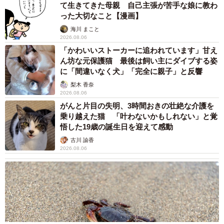
て生きてきた母親 自己主張が苦手な娘に教わ
った大切なこと【漫画】
海川 まこと
2026.08.06
「かわいいストーカーに追われています」甘え
ん坊な元保護猫 最後は飼い主にダイブする姿
に「間違いなく犬」「完全に親子」と反響
梨木 香奈
2026.08.06
がんと片目の失明、3時間おきの壮絶な介護を
乗り越えた猫 「叶わないかもしれない」と覚
悟した19歳の誕生日を迎えて感動
古川 諭香
2026.08.06