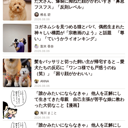
た犬さん、爆裂に拗ねた顔がかわいすぎ「鼻息
フスフス」「反則レベル」
椎名 碧
2026.08.06
コガネムシを見つめる猫とパパ、偶然生まれた
神々しい構図が「宗教画のよう」と話題 「尊
い」「ていうかライオンキング」
梨木 香奈
2026.08.06
髪をバッサリと切った飼い主が帰宅すると→愛
犬たちの反応に「ワンコ様でも戸惑うのね
（笑）」「困り顔がかわいい」
ANNA
2026.08.06
「誰かみたいにならなきゃ」 他人を正解にし
て生きてきた母親 自己主張が苦手な娘に教わ
った大切なこと【漫画】
海川 まこと
2026.08.06
「誰かみたいにならなきゃ」 他人を正解にし