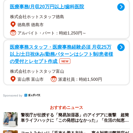
地では、揺れて倒れてしまうなど、火傷の危険性がついて
医療事務/月収20万円以上/歯科医院
まわります。しかし、「バケツ」と「新聞紙」しか使わな
株式会社ホットスタッフ徳島
いこの方法であれば、そういった心配もなさそうです。
徳島県 徳島市
アルバイト・パート：時給1,250円～
なお、同アカウントでは、「『簡単加湿器』と表示」して
おくことで、ゴミと間違って捨てられてしまうのを防げる
医療事務スタッフ・医療事務経験必須 月収25万
以上/土日祝休み/勤務パターンはシフト制/患者様
と、細かいアドバイスもしています。
の受付とレセプト作成
NEW
株式会社ホットスタッフ富山
富山県 富山市
派遣社員：時給1,500円
Sponsored by
おすすめニュース
警視庁が伝授する「簡易加湿器」のアイデアに衝撃 超簡
単ライフハックに「この発想はなかった」「生活の知恵で
すね」