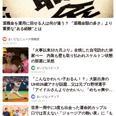
退職金を運用に回せる人は何が違う？ 「退職金額の多さ」より
重要な“ある経験”とは
まいどなニュース情報部
2026.08.07
「火事以来10カ月ぶり」全焼した自宅訪れた林
家ぺー 内装も壁も取り払われスケルトン状態
の部屋に呆然
まいどなトピック
2026.08.07
「こんなかわいい子おるん！？」大阪出身の
UHB26歳アナが話題…父は元プロ野球選手
「アイドルさんよりかわいい」「めちゃ爽や
か」
まいどなメディア
2026.08.07
世界一周中に3度も出会った運命的カップル
口では言えない「ジョージアの熱い夜」に「も