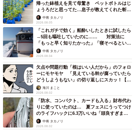
帰った鉢植えを見て母驚き ペットボトルはじ
49
ょうろだと思ってた…息子が教えてくれた斬新
な水やりとは
中将 タカノリ
2026.08.05
「これガチで効く」船酔いしたときに試したら
→5回も嘔吐していたのに…… 対策法に
「もっと早く知りたかった」「寝そべるといい
らしい」
中将 タカノリ
2026.08.04
欠点や問題行動「根はいい人だから」のフォロ
ーにモヤモヤ 「見えている幹が腐っていたら
どうしようもない」の切り返しにスカッ！【漫
画】
海川 まこと
2026.08.02
「防水、コンパクト、カードも入る」財布代わ
りに使っていたのは… 夏フェスにうってつけ
のライフハックに6.3万いいね「頭良すぎま
す」
中将 タカノリ
2026.08.02