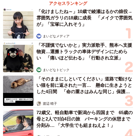
アクセスランキング
「化けましたね～」10歳で綾瀬はるかの娘役→
雰囲気ガラリの18歳に成長 「メイクで雰囲気
が」「宝塚に入れそう」
まいどなメディア
「不謹慎でないかと」実力派歌手、熊本へ支援
物資…運搬トラックの車体デザインにためら
い 「痛いほど伝わる」「行動され立派」
まいどなトピック
「そのままにしといてください」道路で動けな
い猫を前に返された一言… 懸命に生きようと
した4日間 「命の重さはみんな同じ」保護団
体代表の訴え
渡辺 晴子
72歳父、軽自動車で新潟から四国まで 65歳の
母と2人で3泊4日の旅 パーキングの休憩まで
分刻み… 「大学生でも組まねえよ！」