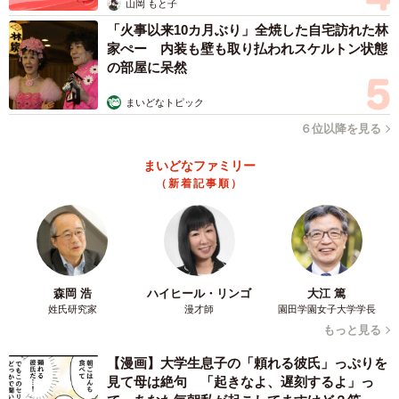
山岡 もと子
「火事以来10カ月ぶり」全焼した自宅訪れた林
家ぺー 内装も壁も取り払われスケルトン状態
の部屋に呆然
まいどなトピック
６位以降を見る
まいどなファミリー
（新着記事順）
森岡 浩
ハイヒール・リンゴ
大江 篤
姓氏研究家
漫才師
園田学園女子大学学長
もっと見る
【漫画】大学生息子の「頼れる彼氏」っぷりを
見て母は絶句 「起きなよ、遅刻するよ」っ