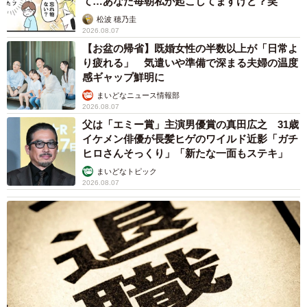
て…あなた毎朝私が起こしてますけど？笑
松波 穂乃圭
2026.08.07
【お盆の帰省】既婚女性の半数以上が「日常よ
り疲れる」 気遣いや準備で深まる夫婦の温度
感ギャップ鮮明に
まいどなニュース情報部
2026.08.07
父は「エミー賞」主演男優賞の真田広之 31歳
イケメン俳優が長髪ヒゲのワイルド近影「ガチ
ヒロさんそっくり」「新たな一面もステキ」
まいどなトピック
2026.08.07