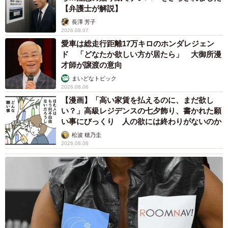
【弁護士が解説】
長澤 芳子
2026.08.07
愛車は総走行距離17万キロのホンダレジェン
ド 「どなたか欲しい方が居たら」 大御所漫
才師が譲渡の意向
まいどなトピック
2026.08.06
【漫画】「高い家賃を払えるのに、まだ欲し
い？」高級レジデンスの七夕飾り、書かれた願
い事にびっくり 人の欲には終わりがないのか
松波 穂乃圭
2026.08.06