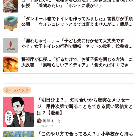
コートみたいに「毛布を着る方法」…寒さ対策で警視庁が
伝授 「着物みたい」「ホントに暖かい」
2/2
「ダンボール箱でトイレを作ってみました」警視庁が手順
簡易加湿器も作れる新聞紙※画像はイメージです
公開 「ウォシュレットとまでは言えませんが…」簡易の
（tamayura39/stock.adobe.com）
アイデアも
「漏れちゃう…」→「子ども先に行かせて大丈夫です
この投稿には「これで加湿器になるのか。。生活の知恵で
か？」女子トイレの行列で機転 ネットの批判、投稿者は
すね」「素晴らしいアイデア！家でも活用したい」「子供
どう受け止めた
警視庁が伝授…「折るだけで、お菓子袋を閉じる方法」に
さんでも協力すれば出来る素敵なアイデアだと思います」
大反響 「素晴らしいアイディア」「覚えればすぐできそ
といったコメントが多く寄せられています。
う」
同アカウントでは、「新聞紙で作るスリッパ」「ダンボー
ライフハック
ルで作るトイレ」など他にも様々なアイデアを投稿してい
「明日ひま？」 知り合いから唐突なメッセー
ます。
ジ 用件次第で断ることもできる賢い返信文と
は？【漫画】
▽出典：警視庁災害対策課 公式X／バケツと新聞紙で簡易
海川 まこと
加湿器を作る方法
2026.08.06
「このやり方で合ってるん？」小学校から持ち
https://twitter.com/MPD_bousai/status/17486163521670473