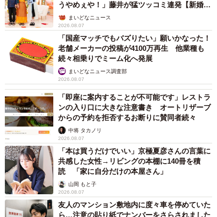
うやめぇや！」藤井が猛ツッコミ連発【新婚さ
ん】
まいどなニュース
2026.08.07
「国産マッチでもバズりたい」願いかなった！
老舗メーカーの投稿が4100万再生 他業種も
続々相乗りでミーム化へ発展
まいどなニュース調査部
2026.08.07
「即座に案内することが不可能です」レストラ
ンの入り口に大きな注意書き オートリザーブ
からの予約を拒否するお断りに賛同者続々
中将 タカノリ
2026.08.07
「本は買うだけでいい」京極夏彦さんの言葉に
共感した女性→リビングの本棚に140冊を積
読 「家に自分だけの本屋さん」
山岡 もと子
2026.08.07
友人のマンション敷地内に度々車を停めていた
ら…注意の貼り紙でナンバーをさらされました