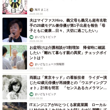
海川 まこと
2026.08.08
夫はマイファスHiro、義父母も義兄も超有名歌
手の28歳モデル兼俳優が第1子出産を報告「母
子ともに健康…日々、大切に過ごしたい」
まいどなトピック
2026.08.08
お盆明けは介護相談が3割増加 帰省時に確認
したい「離れて暮らす親の異変」チェックポイ
ントは？
まいどなニュース情報部
2026.08.08
両親は「東京キッド」の看板役者 ライダー演
じた42歳元俳優が再婚妻との「ウエディングフ
ォト」計画を明言 「センスあるカメラマン求
む」
まいどなトピック
2026.08.08
ITエンジニアがAIとつくる家庭菜園 ローカル
LLMのゆるふわAIたちとお話しながら開墾して