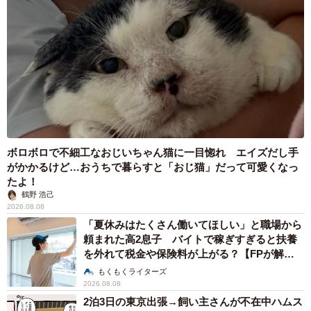
ボロボロで不細工なおじいちゃん猫に一目惚れ エイズだし手
がかかるけど…おうちで暮らすと「おじ猫」だって可愛くなっ
たよ！
鶴野 浩己
2026.08.08
「夏休みはたくさん働いてほしい」と職場から
頼まれた高2息子 バイトで稼ぎすぎると扶養
を外れて税金や保険料が上がる？【FPが解
説】
もくもくライターズ
2026.08.08
2泊3日の東京出張→飼い主さんが不在中ハムス