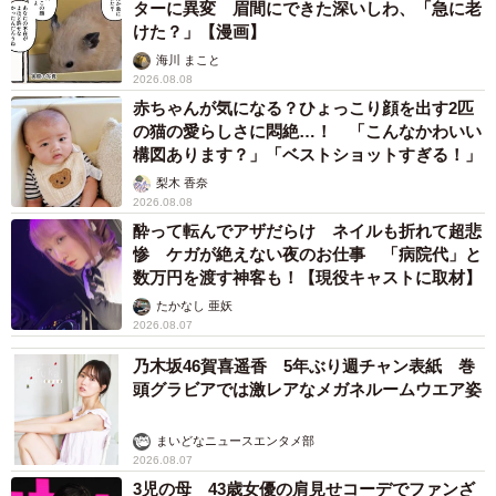
ターに異変 眉間にできた深いしわ、「急に老
けた？」【漫画】
海川 まこと
2026.08.08
赤ちゃんが気になる？ひょっこり顔を出す2匹
の猫の愛らしさに悶絶…！ 「こんなかわいい
構図あります？」「ベストショットすぎる！」
梨木 香奈
2026.08.08
酔って転んでアザだらけ ネイルも折れて超悲
惨 ケガが絶えない夜のお仕事 「病院代」と
数万円を渡す神客も！【現役キャストに取材】
たかなし 亜妖
2026.08.07
乃木坂46賀喜遥香 5年ぶり週チャン表紙 巻
頭グラビアでは激レアなメガネルームウエア姿
まいどなニュースエンタメ部
2026.08.07
3児の母 43歳女優の肩見せコーデでファンざ