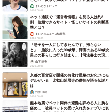
まいどなトピック
2026.08.08
ネット通販で「運営者情報」を見る人は約8
割 信頼できるサイト・怪しいサイトの判断基
準とは？
まいどなニュース情報部
2026.08.08
「息子を一人にしてきたんです、帰らない
と」 施設に入った90歳母、障害のある60歳次
男との暮らしは行き詰まり…【司法書士の現場
から】
山下 静香
2026.08.08
京都の百貨店が開催のお化け屋敷のお化けにモ
デルがいる 比叡山延暦寺の僧侶が語る伝説と
は
浅井 佳穂
2026.08.08
熊本地震でペット同伴の避難を諦める人に胸を
痛め… 被災ペットの受け入れ先をアプリに表