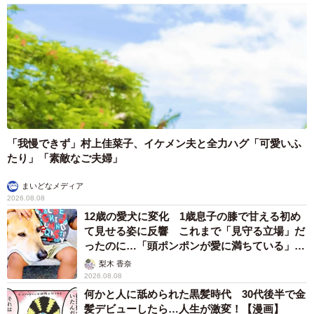
「我慢できず」村上佳菜子、イケメン夫と全力ハグ「可愛いふ
たり」「素敵なご夫婦」
まいどなメディア
2026.08.08
12歳の愛犬に変化 1歳息子の膝で甘える初め
て見せる姿に反響 これまで「見守る立場」だ
ったのに…「頭ポンポンが愛に満ちている」
「尊…」
梨木 香奈
2026.08.08
何かと人に舐められた黒髪時代 30代後半で金
髪デビューしたら…人生が激変！【漫画】