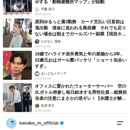
示する「動物避難所マップ」が始動
平藤 清刀
2026.08.08
原則ゆるっと週3勤務 カード支払い日直前は
鬼出勤 借金に追われる風俗嬢 それでも足り
ない場合は朝までガールズバー副業【現役キャ
ストに取材】
たかなし 亜妖
2026.08.08
19歳でハライチ岩井勇気と年の差婚から3年、
22歳元おはガール髪バッサリ「ショート似合い
すぎ」
まいどなメディア
2026.08.08
オフィスに置かれたウォーターサーバー 空の
2Lボトル持参し毎日給水する男性社員→総務担
当者の注意にまさかの逆ギレ！【弁護士が解
説】
長澤 芳子
2026.08.08