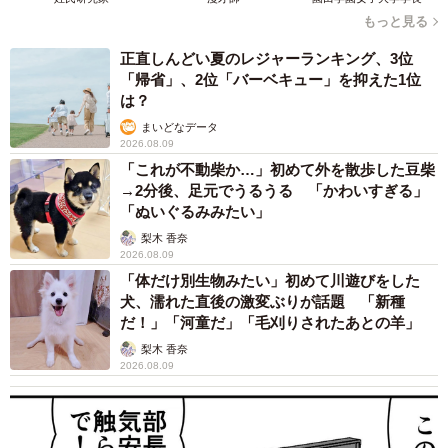
もっと見る
正直しんどい夏のレジャーランキング、3位
「帰省」、2位「バーベキュー」を抑えた1位
は？
まいどなデータ
2026.08.09
「これが不動柴か…」初めて外を散歩した豆柴
→2分後、足元でうるうる 「かわいすぎる」
「ぬいぐるみみたい」
梨木 香奈
2026.08.09
「体だけ別生物みたい」初めて川遊びをした
犬、濡れた直後の激変ぶりが話題 「新種
だ！」「河童だ」「毛刈りされたあとの羊」
梨木 香奈
2026.08.09