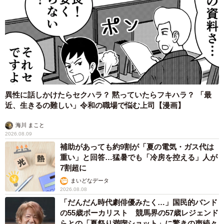
異性に話しかけたらセクハラ？ 黙っていたらフキハラ？ 「最
近、生きるの難しい」令和の職場で悩む上司【漫画】
海川 まこと
2026.08.09
補助があっても約9割が「夏の電気・ガス代は
重い」と回答…猛暑でも「冷房を控える」人が
7割超に
まいどなデータ
2026.08.08
「だんだん時代劇俳優みたく…」国民的バンド
の55歳ボーカリスト 競馬界の57歳レジェンド
らとの「夏祭り満喫ショット」に驚きの声続々