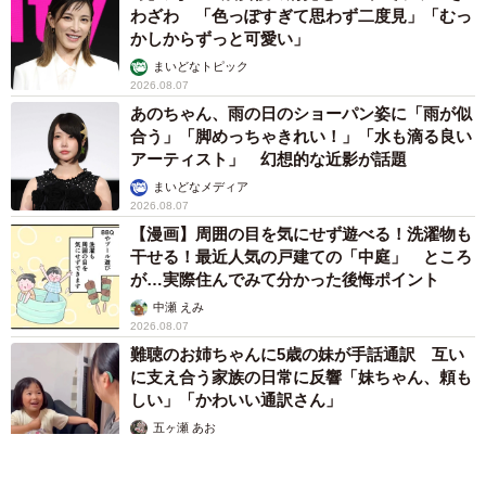
わざわ 「色っぽすぎて思わず二度見」「むっ
かしからずっと可愛い」
まいどなトピック
2026.08.07
あのちゃん、雨の日のショーパン姿に「雨が似
合う」「脚めっちゃきれい！」「水も滴る良い
アーティスト」 幻想的な近影が話題
まいどなメディア
2026.08.07
【漫画】周囲の目を気にせず遊べる！洗濯物も
干せる！最近人気の戸建ての「中庭」 ところ
が…実際住んでみて分かった後悔ポイント
中瀬 えみ
2026.08.07
難聴のお姉ちゃんに5歳の妹が手話通訳 互い
に支え合う家族の日常に反響「妹ちゃん、頼も
しい」「かわいい通訳さん」
五ヶ瀬 あお
2026.08.07