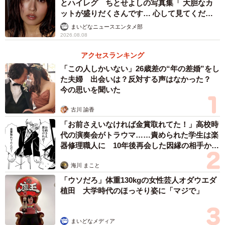
とハイレグ ちとせよしの写真集「 大胆なカ
ットが盛りだくさんです… 心して見てくださ
い」
まいどなニュースエンタメ部
2026.08.08
アクセスランキング
「この人しかいない」26歳差の“年の差婚”をし
た夫婦 出会いは？反対する声はなかった？
今の思いを聞いた
古川 諭香
「お前さえいなければ金賞取れてた！」高校時
代の演奏会がトラウマ……責められた学生は楽
器修理職人に 10年後再会した因縁の相手から
思わぬ申し出【漫画】
海川 まこと
「ウソだろ」体重130kgの女性芸人オダウエダ
植田 大学時代のほっそり姿に「マジで」
まいどなメディア