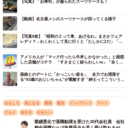
【写真】「お寿司」が盛られたスーツケースも！
【動画】名古屋メシのスーツケースが回ってくる様子
【写真9枚】「昭和のＺって車、あげるわ」まさかフェア
レディ？→わくわくして見に行くと「たしかにZだ」「激
レアですよ」
アメリカ人が「マック行ったら牛丼しかなかった」と困惑
した店舗がコチラ 「すさまじく紛らわしいw」「全く同
じ色使いだから」
孫娘とのデートに「かっこいい姿を」 全力でお洒落す
る“93歳のおじいちゃん”が素敵すぎ「紳士ってこういう
人」
おもしろ
気になる
愛知
観光
インバウンド
アート
グルメ
街ネタ
行きたい
業績悪化で退職勧奨を受けた30代会社員 会社
都合退職ならば失業手当を早く受け取れるが…