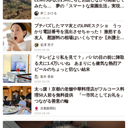
みたら… 夢の「スマートな菜園生活」実現な
るか
井二 かける
2026.08.08
プチバズしたママ友とのLINEスクショ うっ
かり電話番号を流出させちゃった！ 激怒する
友人 慰謝料の相場はいくらですか【弁護士が
解説】
長澤 芳子
2026.08.08
「テレビより私を見て？」パパの目の前に陣取
る犬に1.4万いいね あまりにも健気な熱烈ア
ピールのちょっと切ない結末
梨木 香奈
2026.08.08
太っ腹！京都の老舗中華料理店がフルコース料
理50人前を無料提供 「一市民としてお礼を」
つながる善意の輪
京都新聞社
2026.08.08