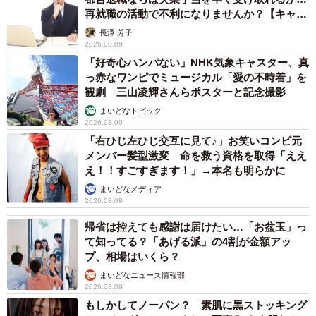
再就職の活動で不利になりませんか？【キャリ
アカウンセラーが解説】
長澤 芳子
2026.08.09
「好奇心ハンパない」NHK気象キャスター、真
っ赤なワンピでミュージカル「愛の不時着」を
観劇 三山凌輝さんらポスターと記念撮影
まいどなトピック
2026.08.09
「右ひじ左ひじ交互に見て♪」お笑いコンビ元
メンバー髪型激変 命を救う資格を取得「ええ
え！！すごすぎます！」→本名も明らかに
まいどなメディア
2026.08.09
帰省は控えても感謝は届けたい…「お盆玉」っ
て知ってる？「あげる派」の4割が金額アッ
プ、相場はいくら？
まいどなニュース情報部
2026.08.09
もしかしてノーパン？ 素肌に黒ストッキング