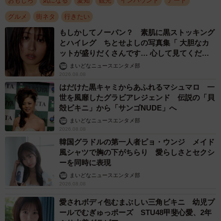
おもしろ
気になる
愛知
観光
インバウンド
アート
グルメ
街ネタ
行きたい
もしかしてノーパン？ 素肌に黒ストッキング
とハイレグ ちとせよしの写真集「 大胆なカ
ットが盛りだくさんです… 心して見てくださ
い」
まいどなニュースエンタメ部
2026.08.08
はだけた黒キャミからあふれるマシュマロ 一
世を風靡したグラビアレジェンド 伝説の「貝
殻ビキニ」から「サンゴNUDE」へ
まいどなニュースエンタメ部
2026.08.08
韓国グラドルの第一人者ピョ・ウンジ メイド
風シャツで胸の下がちらり 愛らしさとセクシ
ーを同時に表現
まいどなニュースエンタメ部
2026.08.08
愛されボディ包むまぶしい三角ビキニ 幼児プ
ールでむぎゅっポーズ STU48甲斐心愛、2年