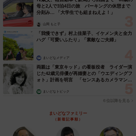
母と2人で3泊4日の旅 パーキングの休憩まで
分刻み… 「大学生でも組まねえよ！」
山岡 もと子
「我慢できず」村上佳菜子、イケメン夫と全力
ハグ「可愛いふたり」「素敵なご夫婦」
まいどなメディア
両親は「東京キッド」の看板役者 ライダー演
じた42歳元俳優が再婚妻との「ウエディングフ
ォト」計画を明言 「センスあるカメラマン求
む」
まいどなトピック
６位以降を見る
まいどなファミリー
（新着記事順）