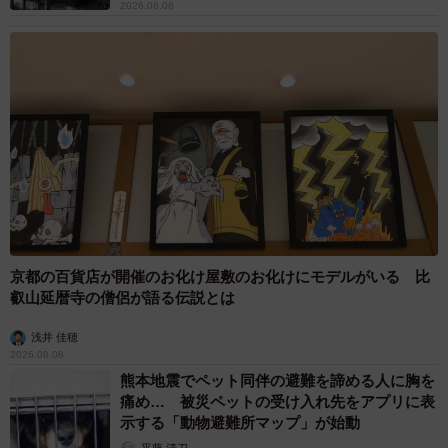
2026.08.08
京都の百貨店が開催のお化け屋敷のお化けにモデルがいる 比
叡山延暦寺の僧侶が語る伝説とは
浅井 佳穂
2026.08.08
熊本地震でペット同伴の避難を諦める人に胸を
痛め… 被災ペットの受け入れ先をアプリに表
示する「動物避難所マップ」が始動