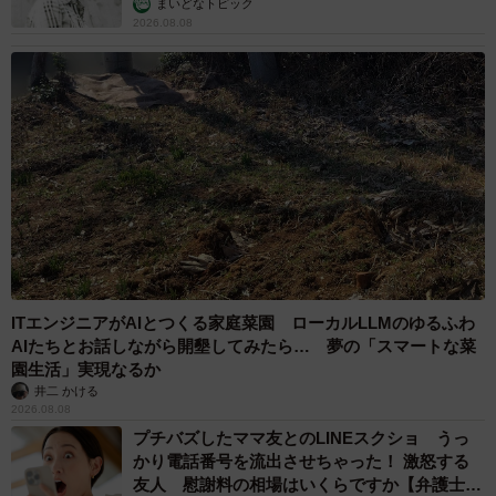
まいどなトピック
2026.08.08
ITエンジニアがAIとつくる家庭菜園 ローカルLLMのゆるふわ
AIたちとお話しながら開墾してみたら… 夢の「スマートな菜
園生活」実現なるか
井二 かける
2026.08.08
プチバズしたママ友とのLINEスクショ うっ
かり電話番号を流出させちゃった！ 激怒する
友人 慰謝料の相場はいくらですか【弁護士が