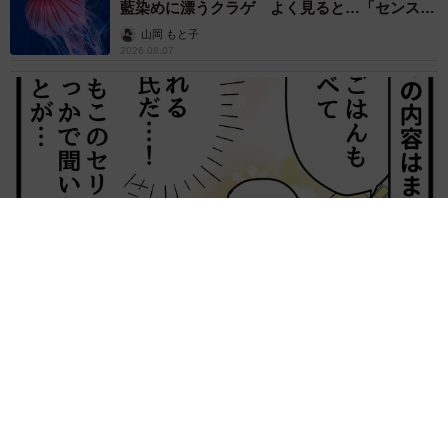
藍染めに漂うクラゲ よく見ると…「センスす
ごい」
山岡 もと子
2026.08.07
【漫画】大学生息子の「頼れる彼氏」っぷりを見て母は絶句
「起きなよ、遅刻するよ」って…あなた毎朝私が起こしてます
けど？笑
松波 穂乃圭
2026.08.07
【お盆の帰省】既婚女性の半数以上が「日常よ
り疲れる」 気遣いや準備で深まる夫婦の温度