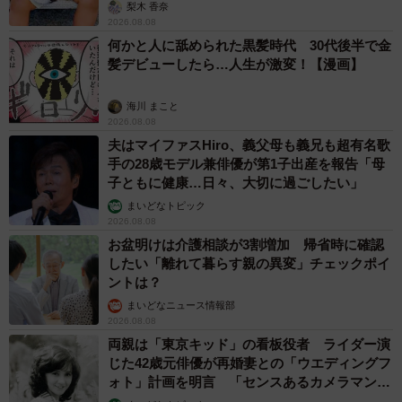
「尊…」
梨木 香奈
2026.08.08
何かと人に舐められた黒髪時代 30代後半で金
髪デビューしたら…人生が激変！【漫画】
海川 まこと
2026.08.08
夫はマイファスHiro、義父母も義兄も超有名歌
手の28歳モデル兼俳優が第1子出産を報告「母
子ともに健康…日々、大切に過ごしたい」
まいどなトピック
2026.08.08
お盆明けは介護相談が3割増加 帰省時に確認
したい「離れて暮らす親の異変」チェックポイ
ントは？
まいどなニュース情報部
2026.08.08
両親は「東京キッド」の看板役者 ライダー演
じた42歳元俳優が再婚妻との「ウエディングフ
ォト」計画を明言 「センスあるカメラマン求
む」