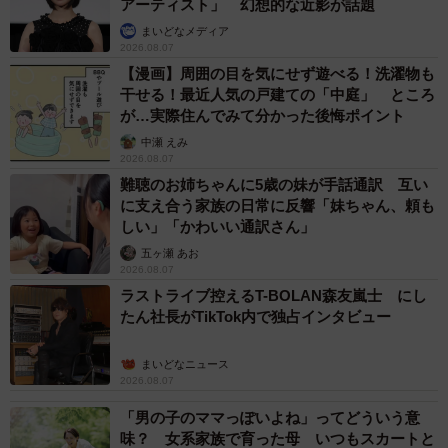
アーティスト」 幻想的な近影が話題
まいどなメディア
2026.08.07
【漫画】周囲の目を気にせず遊べる！洗濯物も
干せる！最近人気の戸建ての「中庭」 ところ
が…実際住んでみて分かった後悔ポイント
中瀬 えみ
2026.08.07
難聴のお姉ちゃんに5歳の妹が手話通訳 互い
に支え合う家族の日常に反響「妹ちゃん、頼も
しい」「かわいい通訳さん」
五ヶ瀬 あお
2026.08.07
ラストライブ控えるT-BOLAN森友嵐士 にし
たん社長がTikTok内で独占インタビュー
まいどなニュース
2026.08.07
「男の子のママっぽいよね」ってどういう意
味？ 女系家族で育った母 いつもスカートと