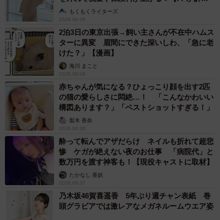
説】
もくもくライターズ
2026.08.08
2泊3日の東京出張→飼い主さんが不在中ハムス
ターに異変 眉間にできた深いしわ、「急に老
けた？」【漫画】
海川 まこと
2026.08.08
赤ちゃんが気になる？ひょっこり顔を出す2匹
の猫の愛らしさに悶絶…！ 「こんなかわいい
構図あります？」「ベストショットすぎる！」
梨木 香奈
2026.08.08
酔って転んでアザだらけ ネイルも折れて超悲
惨 ケガが絶えない夜のお仕事 「病院代」と
数万円を渡す神客も！【現役キャストに取材】
たかなし 亜妖
2026.08.07
乃木坂46賀喜遥香 5年ぶり週チャン表紙 巻
頭グラビアでは激レアなメガネルームウエア姿