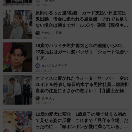
平藤 清刀
2026.08.08
原則ゆるっと週3勤務 カード支払い日直前は
鬼出勤 借金に追われる風俗嬢 それでも足り
ない場合は朝までガールズバー副業【現役キャ
ストに取材】
たかなし 亜妖
2026.08.08
19歳でハライチ岩井勇気と年の差婚から3年、
22歳元おはガール髪バッサリ「ショート似合い
すぎ」
まいどなメディア
2026.08.08
オフィスに置かれたウォーターサーバー 空の
2Lボトル持参し毎日給水する男性社員→総務担
当者の注意にまさかの逆ギレ！【弁護士が解
説】
長澤 芳子
2026.08.08
12歳の愛犬に変化 1歳息子の膝で甘える初め
て見せる姿に反響 これまで「見守る立場」だ
ったのに…「頭ポンポンが愛に満ちている」