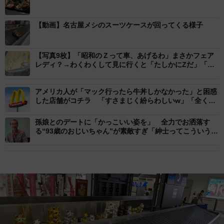
【動画】名古屋メシのスーツケースが回ってくる様子
【写真9枚】「昭和のＺって車、あげるわ」まさかフェア
レディ？→わくわくして見に行くと「たしかにZだ」「激
レアですよ」
アメリカ人が「マック行ったら牛丼しかなかった」と困惑
した店舗がコチラ 「すさまじく紛らわしいw」「全く同
じ色使いだから」
孫娘とのデートに「かっこいい姿を」 全力でお洒落す
る“93歳のおじいちゃん”が素敵すぎ「紳士ってこういう
人」