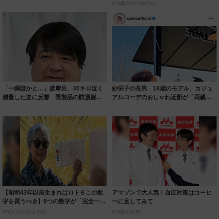
ルに ｢PE...
PR(株式会社MURA)
「一瞬誰かと…」彦摩呂、30キロ近く
紗栄子の長男 18歳のモデル、カジュ
減量した姿に反響 既製品の防護服が
アルコーデのおしゃれ近影が「両親の
着られると...
いいとこ取...
【昭和43年以前生まれはロト６この数
アマゾンで大人気！血圧対策はコーヒ
字を買うべき】6つの数字が「完全一
ーに足してみて
致」する方...
PR(株式会社MURA)
PR(森永乳業)