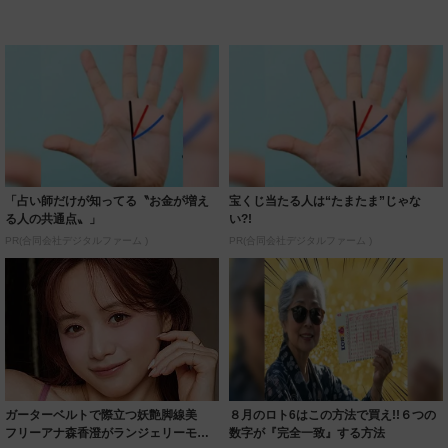
「占い師だけが知ってる〝お金が増え
宝くじ当たる人は“たまたま”じゃな
る人の共通点〟」
い?!
PR(合同会社デジタルファーム )
PR(合同会社デジタルファーム )
ガーターベルトで際立つ妖艶脚線美
８月のロト6はこの方法で買え!!６つの
フリーアナ森香澄がランジェリーモデ
数字が『完全一致』する方法