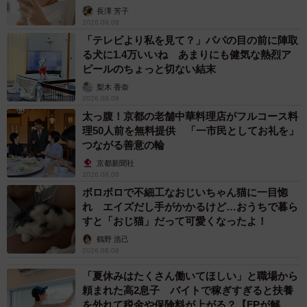
解説】
長澤 芳子
2026.08.08
「テレビより私を見て？」パパの目の前に陣取
る犬に1.4万いいね あまりにも健気な熱烈ア
ピールのちょっと切ない結末
梨木 香奈
2026.08.08
太っ腹！京都の老舗中華料理店がフルコース料
理50人前を無料提供 「一市民としてお礼を」
つながる善意の輪
京都新聞社
2026.08.08
ボロボロで不細工なおじいちゃん猫に一目惚
れ エイズだし手がかかるけど…おうちで暮ら
すと「おじ猫」だって可愛くなったよ！
鶴野 浩己
2026.08.08
「夏休みはたくさん働いてほしい」と職場から
頼まれた高2息子 バイトで稼ぎすぎると扶養
を外れて税金や保険料が上がる？【FPが解