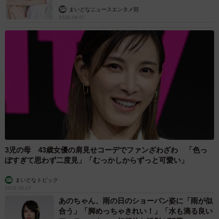
まいどなニュースエンタメ部
2026.08.07
3児の母 43歳女優の肩見せコーデでファンざわざわ 「色っ
ぽすぎて思わず二度見」「むっかしからずっと可愛い」
まいどなトピック
2026.08.07
あのちゃん、雨の日のショーパン姿に「雨が似
合う」「脚めっちゃきれい！」「水も滴る良い