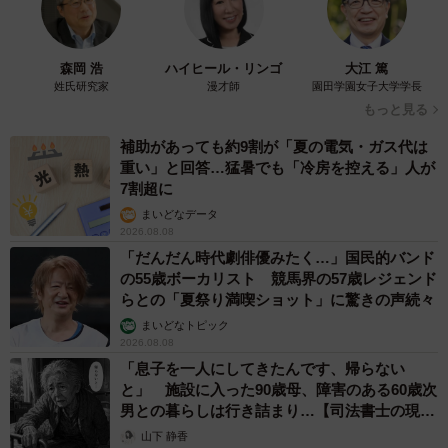
森岡 浩
ハイヒール・リンゴ
大江 篤
姓氏研究家
漫才師
園田学園女子大学学長
もっと見る
補助があっても約9割が「夏の電気・ガス代は
重い」と回答…猛暑でも「冷房を控える」人が
7割超に
まいどなデータ
2026.08.08
「だんだん時代劇俳優みたく…」国民的バンド
の55歳ボーカリスト 競馬界の57歳レジェンド
らとの「夏祭り満喫ショット」に驚きの声続々
まいどなトピック
2026.08.08
「息子を一人にしてきたんです、帰らない
と」 施設に入った90歳母、障害のある60歳次
男との暮らしは行き詰まり…【司法書士の現場
から】
山下 静香