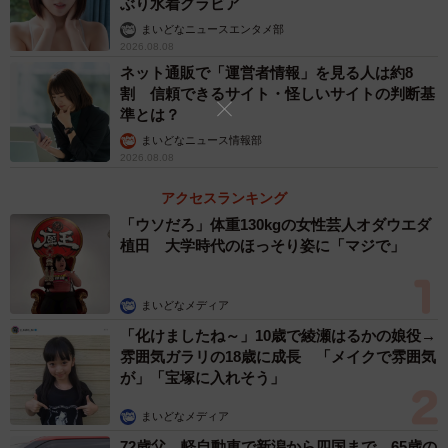
ぶり水着グラビア
まいどなニュースエンタメ部
2026.08.08
ネット通販で「運営者情報」を見る人は約8
割 信頼できるサイト・怪しいサイトの判断基
準とは？
まいどなニュース情報部
2026.08.08
アクセスランキング
「ウソだろ」体重130kgの女性芸人オダウエダ
植田 大学時代のほっそり姿に「マジで」
まいどなメディア
「化けましたね～」10歳で綾瀬はるかの娘役→
雰囲気ガラリの18歳に成長 「メイクで雰囲気
が」「宝塚に入れそう」
まいどなメディア
72歳父、軽自動車で新潟から四国まで 65歳の