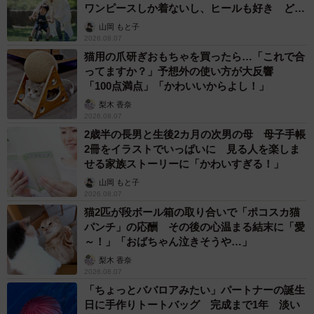
ワンピースしか着ないし、ヒールも好き どの
へんが…
山岡 もと子
2026.08.07
猫用の爪研ぎおもちゃを買ったら…「これで合
ってますか？」予想外の使い方が大反響
「100点満点」「かわいいからよし！」
梨木 香奈
2026.08.07
2歳半の長男と生後2カ月の次男の母 母子手帳
2冊をイラストでいっぱいに 見る人を楽しま
せる家族ストーリーに「かわいすぎる！」
山岡 もと子
2026.08.07
猫2匹が段ボール箱の取り合いで「ポコスカ猫
パンチ」の応酬 その後の心温まる結末に「愛
～！」「おばちゃん泣きそうや…」
梨木 香奈
2026.08.07
「ちょっとババロアみたい」パートナーの誕生
日に手作りトートバッグ 完成まで1年 淡い