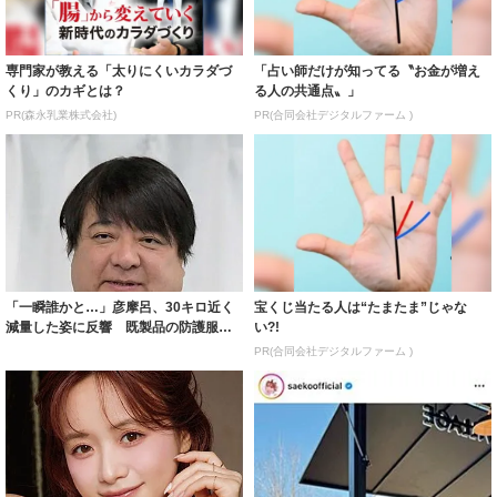
専門家が教える「太りにくいカラダづ
「占い師だけが知ってる〝お金が増え
くり」のカギとは？
る人の共通点〟」
PR(森永乳業株式会社)
PR(合同会社デジタルファーム )
「一瞬誰かと…」彦摩呂、30キロ近く
宝くじ当たる人は“たまたま”じゃな
減量した姿に反響 既製品の防護服が
い?!
着られると...
PR(合同会社デジタルファーム )