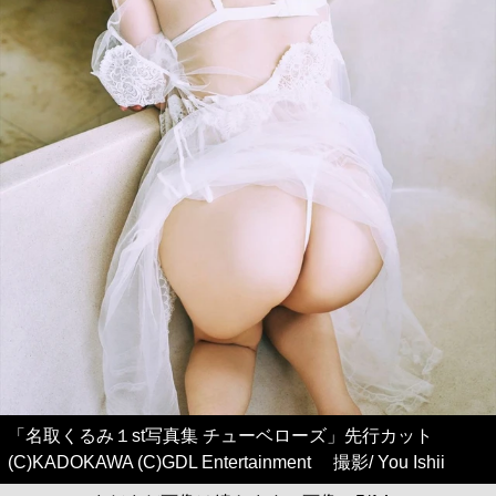
「名取くるみ１st写真集 チューベローズ」先行カット
(C)KADOKAWA (C)GDL Entertainment 撮影/ You Ishii