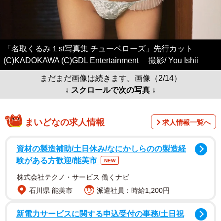
「名取くるみ１st写真集 チューベローズ」先行カット
(C)KADOKAWA (C)GDL Entertainment 撮影/ You Ishii
まだまだ画像は続きます。画像（2/14）
↓ スクロールで次の写真 ↓
まいどなの求人情報
求人情報一覧へ
資材の製造補助/土日休み/なにかしらのの製造経
験がある方歓迎/能美市
NEW
株式会社テクノ・サービス 働くナビ
石川県 能美市
派遣社員：時給1,200円
新電力サービスに関する申込受付の事務/土日祝