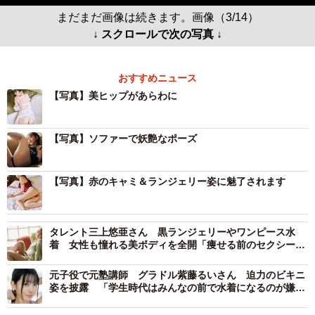
まだまだ画像は続きます。画像（3/14）
↓ スクロールで次の写真 ↓
おすすめニュース
【写真】美ヒップがあらわに
【写真】ソファーで妖艶なポーズ
【写真】赤のキャミ＆ランジェリー姿に魅了されます
タレント三上悠亜さん 黒ランジェリーやワンピース水
着 女性も憧れる美ボディを全開「痩せる前のセクシーな
私が見られます」
元子役で元塾講師 グラドル紫藤るいさん 迫力のビキニ
姿を披露 「学生時代はみんなの前で水着になるのが嫌で
した」