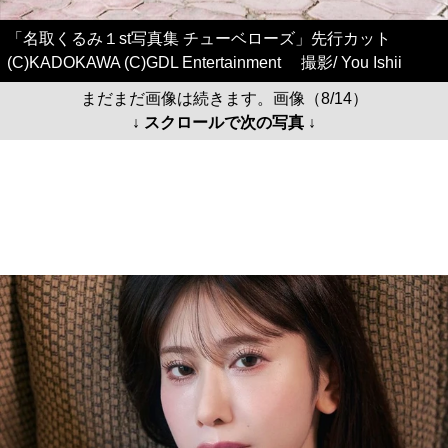
「名取くるみ１st写真集 チューベローズ」先行カット
(C)KADOKAWA (C)GDL Entertainment 撮影/ You Ishii
まだまだ画像は続きます。画像（8/14）
↓ スクロールで次の写真 ↓