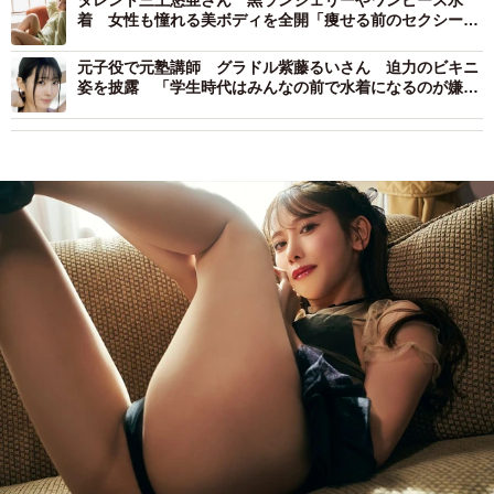
タレント三上悠亜さん 黒ランジェリーやワンピース水
着 女性も憧れる美ボディを全開「痩せる前のセクシーな
私が見られます」
元子役で元塾講師 グラドル紫藤るいさん 迫力のビキニ
姿を披露 「学生時代はみんなの前で水着になるのが嫌で
した」