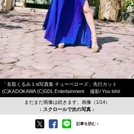
「名取くるみ１st写真集 チューベローズ」先行カット
(C)KADOKAWA (C)GDL Entertainment 撮影/ You Ishii
まだまだ画像は続きます。画像（1/14）
↓ スクロールで次の写真 ↓
記事を読む