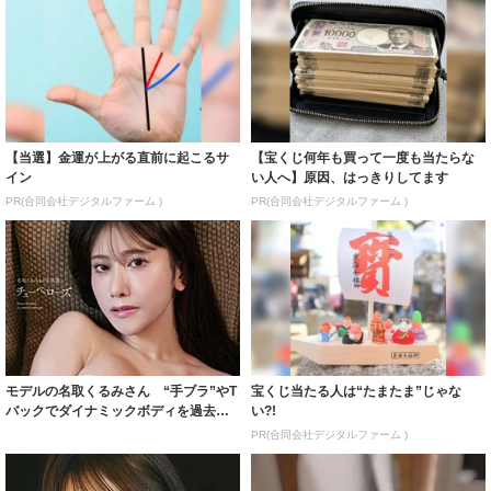
【当選】金運が上がる直前に起こるサ
【宝くじ何年も買って一度も当たらな
イン
い人へ】原因、はっきりしてます
PR(合同会社デジタルファーム )
PR(合同会社デジタルファーム )
モデルの名取くるみさん “手ブラ”やT
宝くじ当たる人は“たまたま”じゃな
バックでダイナミックボディを過去最
い?!
大露出 ...
PR(合同会社デジタルファーム )