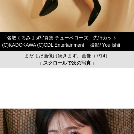
「名取くるみ１st写真集 チューベローズ」先行カット
(C)KADOKAWA (C)GDL Entertainment 撮影/ You Ishii
まだまだ画像は続きます。画像（7/14）
↓ スクロールで次の写真 ↓