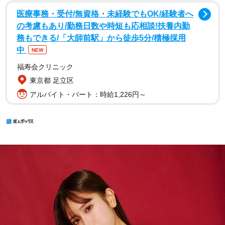
医療事務・受付/無資格・未経験でもOK/経験者へ
の考慮もあり/勤務日数や時短も応相談!扶養内勤
務もできる/「大師前駅」から徒歩5分/積極採用
中
NEW
福寿会クリニック
東京都 足立区
アルバイト・パート：時給1,226円～