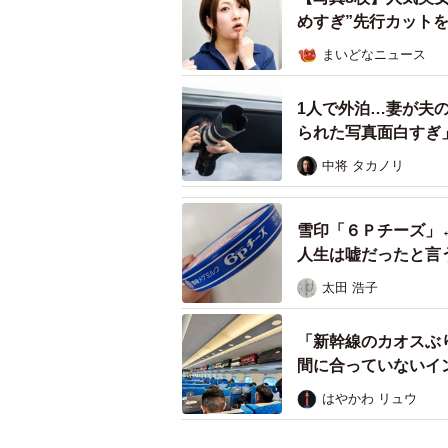
めすぎ”先行カット
まいどなニュース
1人で外泊…妻が夫
られた写真面白すぎ
中将 タカノリ
雪印「６Ｐチーズ」
人生は嘘だったと言
太田 浩子
「新幹線のカオスぶ
間に合っていないイ
はやかわ リュウ