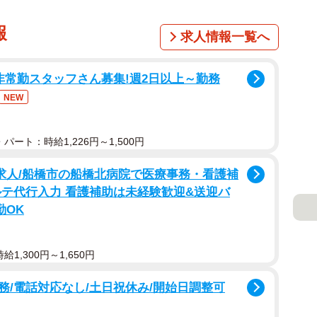
報
求人情報一覧へ
非常勤スタッフさん募集!週2日以上～勤務
NEW
パート：時給1,226円～1,500円
派遣求人/船橋市の船橋北病院で医療事務・看護補
ルテ代行入力 看護補助は未経験歓迎&送迎バ
勤OK
1,300円～1,650円
/電話対応なし/土日祝休み/開始日調整可