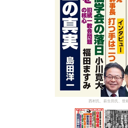
西村氏、萩生田氏、世耕氏