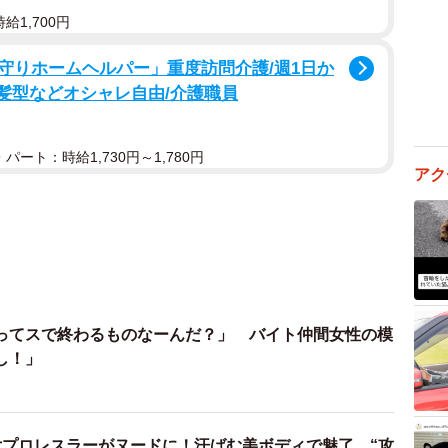
給1,700円
守りホームヘルパー」重度訪問介護/週1日か
/髪型などオシャレ自由/介護職員
パート：時給1,730円～1,780円
アク
ってスで終わるものなーんだ？」 バイト仲間女性の模
し！」
女プロレスラーがヌードに！汗ばむ美ボディで魅了…“攻