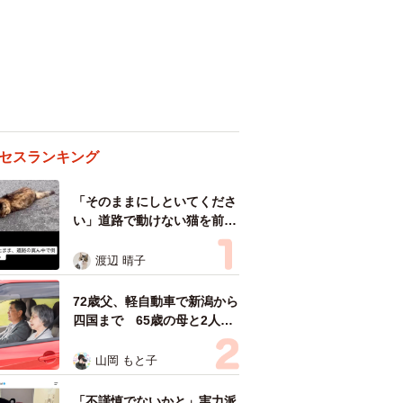
セスランキング
「そのままにしといてくださ
い」道路で動けない猫を前に
返された一言… 懸命に生き
ようとした4日間 「命の重
渡辺 晴子
さはみんな同じ」保護団体代
表の訴え
72歳父、軽自動車で新潟から
四国まで 65歳の母と2人で
3泊4日の旅 パーキングの休
憩まで分刻み… 「大学生で
山岡 もと子
も組まねえよ！」
「不謹慎でないかと」実力派