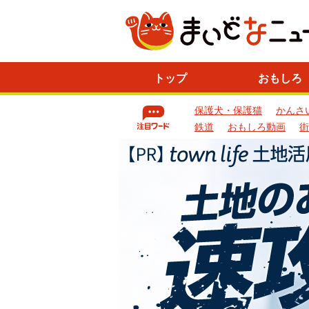
ニ
トップ
おもしろ
ュ
ー
保護犬・保護猫
かんさ
ス
一
鉄道
おもしろ動画
街
覧