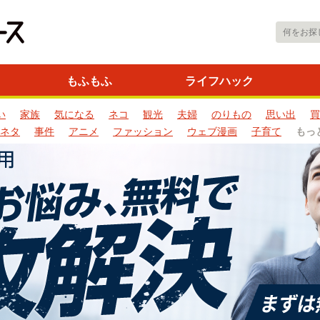
もふもふ
ライフハック
い
家族
気になる
ネコ
観光
夫婦
のりもの
思い出
買
ネタ
事件
アニメ
ファッション
ウェブ漫画
子育て
もっ