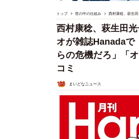
トップ
世の中の仕組み
西村康稔、萩生田
西村康稔、萩生田光
オが雑誌Hanada
らの危機だろ」「オ
コミ
まいどなニュース