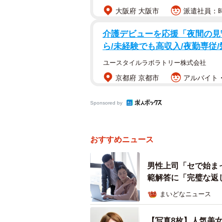
大阪府 大阪市
派遣社員：時
介護デビューを応援「夜間の見
ら/未経験でも高収入/夜勤専従
ユースタイルラボラトリー株式会社
京都府 京都市
アルバイト・
Sponsored by
おすすめニュース
男性上司「セで始ま
範解答に「完璧な返
まいどなニュース
【写真8枚】人気美