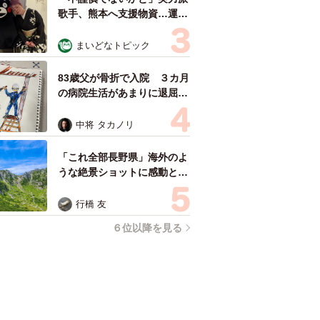
歌手、熊本へ支援物資…運搬
トラックの車体デザインにた
めらい 「痛いほど伝わる」
まいどなトピック
「行動され立派」
83歳父が骨折で入院 ３カ月
の病院生活があまりに退屈で
「画用紙と色鉛筆持ってこ
い！」→スケッチブックを見
中将 タカノリ
た家族が仰天「これ、売れま
すよ…」
「これ全部長野県」海外のよ
うな絶景ショットに感動と反
響「離れてからいいところだ
ったんだって気づいた」
行橋 友
６位以降を見る