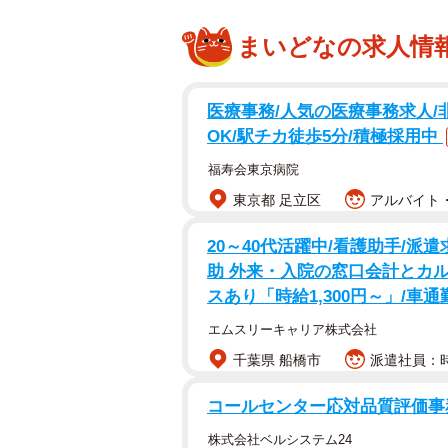
まいどなの求人情
医療事務/人気の医療事務求人/
OK/駅チカ徒歩5分/積極採用中
福寿会東京病院
東京都 足立区
アルバイト・
20～40代活躍中/看護助手/
助 外来・入院の窓口会計とカ
スあり「時給1,300円～」/車通
エムスリーキャリア株式会社
千葉県 船橋市
派遣社員：時給
コールセンター応対品質評価事務
株式会社ベルシステム24