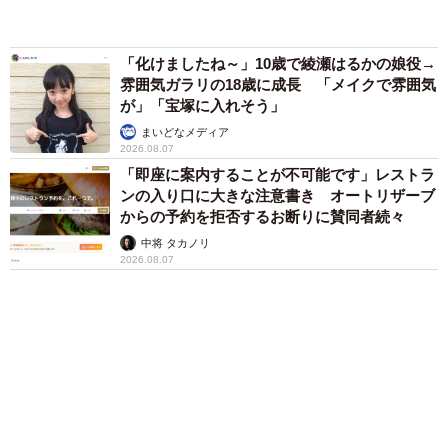
体代表の訴え
渡辺 晴子
72歳父、軽自動車で新潟から四国まで 65歳の
母と2人で3泊4日の旅 パーキングの休憩まで
分刻み… 「大学生でも組まねえよ！」
山岡 もと子
愛車は総走行距離17万キロのホンダレジェン
ド 「どなたか欲しい方が居たら」 大御所漫
才師が譲渡の意向
まいどなトピック
６位以降を見る
まいどなファミリー
（新着記事順）