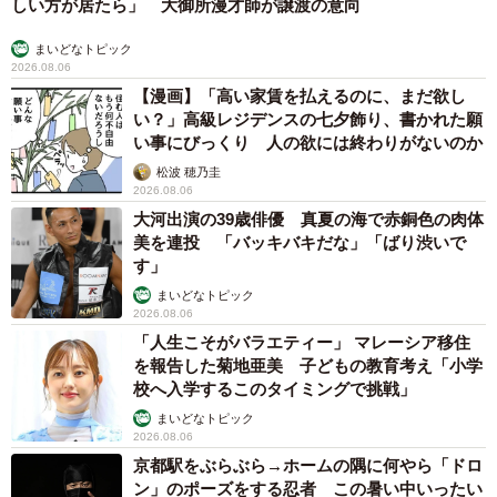
「かわいいストーカーに追われています」甘えん坊な元保護
猫 最後は飼い主にダイブする姿に「間違いなく犬」「完全に
親子」と反響
梨木 香奈
2026.08.06
がんと片目の失明、3時間おきの壮絶な介護を
乗り越えた猫 「叶わないかもしれない」と覚
悟した19歳の誕生日を迎えて感動
古川 諭香
2026.08.06