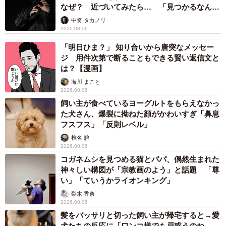
「カニにアジをあげると青くなる」ほんと
に！？ 「自然の染色技術が凄い」と話題に
その理由とは…？
竹中 友一（RinToris）
2026.08.06
誰も求めていない職場の「謎マナー」、「過剰
な挨拶」や「お土産配り」を抑えた1位は？
やめられない理由は「周りの目」
まいどなデータ
2026.08.06
自転車通行可の歩道 電動キックボードで走行
中、小学生とあわや衝突！ 「歩道走行は道交
法違反でしょ」と指摘されました【弁護士が解
説】
長澤 芳子
2026.08.06
タイの電車の中で見た優先席のマーク 子ど
も、妊娠、けが人、お年寄り… 一つだけ謎の
ものが！？「だから黄色なんですね」
中将 タカノリ
2026.08.06