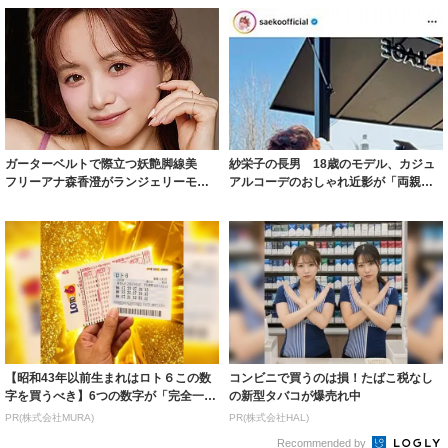
ガーターベルトで際立つ妖艶脚線美
紗栄子の長男 18歳のモデル、カジュ
フリーアナ森香澄がランジェリーモデ
アルコーデのおしゃれ近影が「両親の
ルに ｢PE...
いいとこ取...
【昭和43年以前生まれはロト６この数
コンビニで買うのは損！たばこ税なし
字を買うべき】6つの数字が「完全一
の新型タバコが爆売れ中
致」する方...
PR(株式会社MURA)
PR(株式会社HAL)
Recommended by