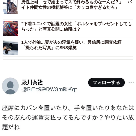
男性上司「セで始まってスで終わるものなーんだ？」 バ
イト仲間女性の模範解答に「カッコ良すぎるだろ」
”下着ユニバ“で話題の女性「ポルシェをプレゼントしても
らった」と写真公開…値段は？
1人で外泊…妻が夫の浮気を疑い、興信所に調査依頼
「撮られた写真」にSNS爆笑