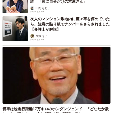
飼い主が食べているヨーグルトをもらえなかっ
た犬さん、爆裂に拗ねた顔がかわいすぎ「鼻息
フスフス」「反則レベル」
椎名 碧
2026.08.06
コガネムシを見つめる猫とパパ、偶然生まれた
神々しい構図が「宗教画のよう」と話題 「尊
い」「ていうかライオンキング」
梨木 香奈
2026.08.06
髪をバッサリと切った飼い主が帰宅すると→愛
犬たちの反応に「ワンコ様でも戸惑うのね
（笑）」「困り顔がかわいい」
ANNA
2026.08.06
「誰かみたいにならなきゃ」 他人を正解にし
て生きてきた母親 自己主張が苦手な娘に教わ
った大切なこと【漫画】
海川 まこと
2026.08.06