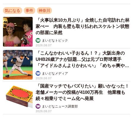
「即座に案内することが不可能です」レストラ
ンの入り口に大きな注意書き オートリザーブ
からの予約を拒否するお断りに賛同者続々
中将 タカノリ
2026.08.07
アクセスランキング
「不謹慎でないかと」実力派歌手、熊本へ支援
物資…運搬トラックの車体デザインにためら
い 「痛いほど伝わる」「行動され立派」
まいどなトピック
「化けましたね～」10歳で綾瀬はるかの娘役→
雰囲気ガラリの18歳に成長 「メイクで雰囲気
が」「宝塚に入れそう」
まいどなメディア
「そのままにしといてください」道路で動けな
い猫を前に返された一言… 懸命に生きようと
した4日間 「命の重さはみんな同じ」保護団