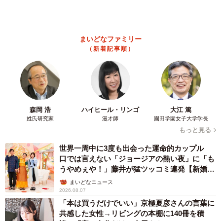
美を連投 「バッキバキだな」「ばり渋いで
す」
まいどなトピック
2026.08.06
「人生こそがバラエティー」 マレーシア移住
を報告した菊地亜美 子どもの教育考え「小学
校へ入学するこのタイミングで挑戦」
まいどなトピック
2026.08.06
京都駅をぶらぶら→ホームの隅に何やら「ドロ
ン」のポーズをする忍者 この暑い中いったい
なぜ？ 近づいてみたら… 「見つかるなんて
未熟」
中将 タカノリ
2026.08.06
「明日ひま？」 知り合いから唐突なメッセー
ジ 用件次第で断ることもできる賢い返信文と
は？【漫画】
海川 まこと
2026.08.06