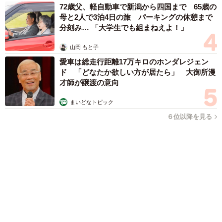
愛車は総走行距離17万キロのホンダレジェンド 「どなたか欲
しい方が居たら」 大御所漫才師が譲渡の意向
まいどなトピック
2026.08.06
【漫画】「高い家賃を払えるのに、まだ欲し
い？」高級レジデンスの七夕飾り、書かれた願
い事にびっくり 人の欲には終わりがないのか
松波 穂乃圭
2026.08.06
大河出演の39歳俳優 真夏の海で赤銅色の肉体