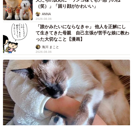
【物価高が直撃】お盆帰省「予定なし」が約半
数 新幹線・高速バスの「使い分け」が鮮明に
まいどなニュース情報部
2026.08.06
83歳父が骨折で入院 ３カ月の病院生活があま
りに退屈で「画用紙と色鉛筆持ってこい！」→
スケッチブックを見た家族が仰天「これ、売れ
ますよ…」
中将 タカノリ
2026.08.06
1歳息子が腕を亜脱臼 「奥さん、専業主婦な
のに」と夫の後輩から一言 母は泣きながら対
応し必死だった 何年もたった今もたまに思い
出し…
山岡 もと子
2026.08.06
子どもの学校外の学習時間が11年で2割減少
「家庭学習0分層」が約半数に達する深刻な実
態と広がる学習格差
まいどなニュース情報部
2026.08.06