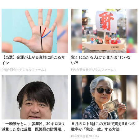
【当選】金運が上がる直前に起こるサ
宝くじ当たる人は“たまたま”じゃな
イン
い?!
PR(合同会社デジタルファーム )
PR(合同会社デジタルファーム )
「一瞬誰かと…」彦摩呂、30キロ近く
８月のロト6はこの方法で買え!!６つの
減量した姿に反響 既製品の防護服が
数字が『完全一致』する方法
着られると...
PR(株式会社MURA)