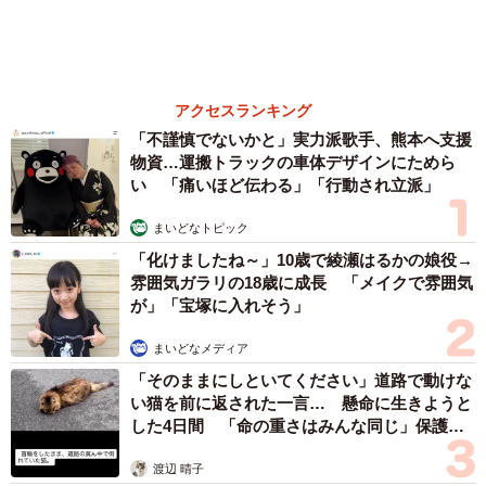
森岡 浩
ハイヒール・リンゴ
大江 篤
姓氏研究家
漫才師
園田学園女子大学学長
もっと見る
世界一周中に3度も出会った運命的カップル
口では言えない「ジョージアの熱い夜」に「も
うやめぇや！」藤井が猛ツッコミ連発【新婚さ
ん】
まいどなニュース
2026.08.07
「本は買うだけでいい」京極夏彦さんの言葉に
共感した女性→リビングの本棚に140冊を積
読 「家に自分だけの本屋さん」
山岡 もと子
2026.08.07
友人のマンション敷地内に度々車を停めていた
ら…注意の貼り紙でナンバーをさらされました
【弁護士が解説】
長澤 芳子
2026.08.07