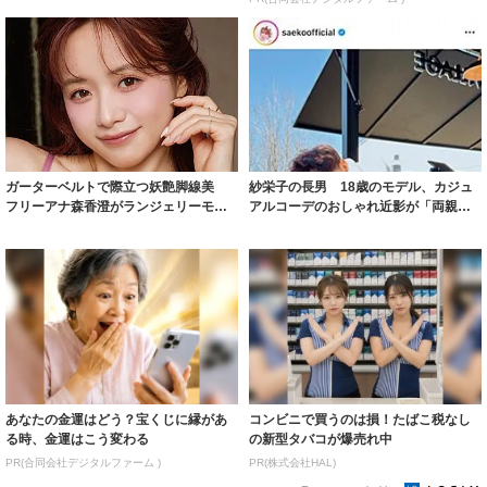
ガーターベルトで際立つ妖艶脚線美
紗栄子の長男 18歳のモデル、カジュ
フリーアナ森香澄がランジェリーモデ
アルコーデのおしゃれ近影が「両親の
ルに ｢PE...
いいとこ取...
あなたの金運はどう？宝くじに縁があ
コンビニで買うのは損！たばこ税なし
る時、金運はこう変わる
の新型タバコが爆売れ中
PR(合同会社デジタルファーム )
PR(株式会社HAL)