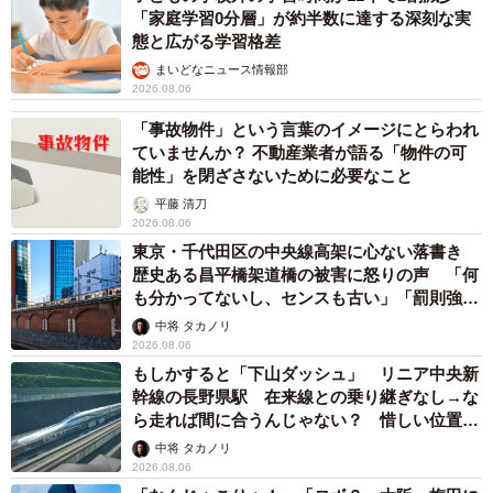
太田 浩子
2026.08.06
エジプトで自撮りしていたら、ガイドが「撮り
ますよ！」→ノリノリでポーズを取っていた
ら……スマホを返してもらえない 「日本人は
カモ代表かも」「私は6時間で3万円払った」
宮前 晶子
2026.08.06
「LINEのQRコードを添付して」社長をかたる詐欺メール
続々 社員を個人アカウントへ誘導→最後は不正送金…求めら