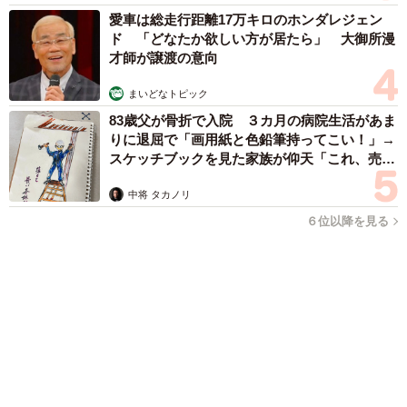
まいどなファミリー
（新着記事順）
森岡 浩
ハイヒール・リンゴ
大江 篤
姓氏研究家
漫才師
園田学園女子大学学長
もっと見る
大河出演の39歳俳優 真夏の海で赤銅色の肉体
美を連投 「バッキバキだな」「ばり渋いで
す」
まいどなトピック
2026.08.06
「人生こそがバラエティー」 マレーシア移住
を報告した菊地亜美 子どもの教育考え「小学
校へ入学するこのタイミングで挑戦」
まいどなトピック