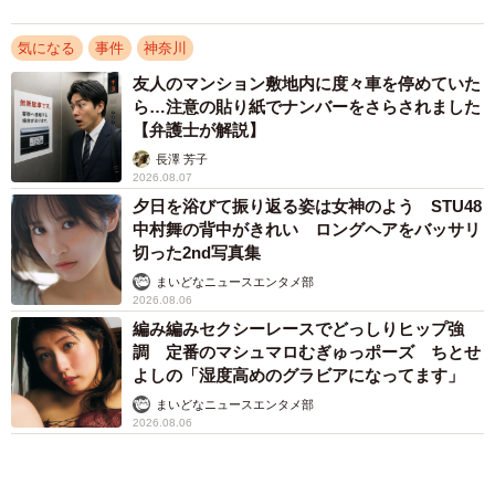
きゅるん瞳の次世代グラビアクイーン宮嶋くる
み 鉛筆使った変顔がお気に入りカット 「お
腹が出ないように…」とコメントもキュート
まいどなニュースエンタメ部
2026.08.06
【漫画】「高い家賃を払えるのに、まだ欲し
い？」高級レジデンスの七夕飾り、書かれた願
い事にびっくり 人の欲には終わりがないのか
松波 穂乃圭
2026.08.06