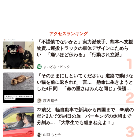
才師が譲渡の意向
まいどなトピック
83歳父が骨折で入院 ３カ月の病院生活があま
りに退屈で「画用紙と色鉛筆持ってこい！」→
スケッチブックを見た家族が仰天「これ、売れ
ますよ…」
中将 タカノリ
６位以降を見る