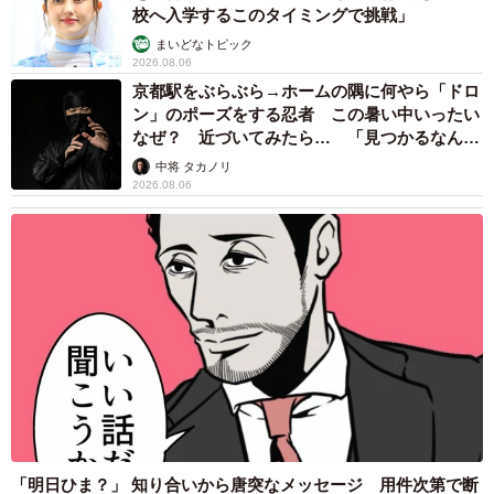
2026.08.06
飼い主が食べているヨーグルトをもらえなかっ
た犬さん、爆裂に拗ねた顔がかわいすぎ「鼻息
フスフス」「反則レベル」
椎名 碧
2026.08.06
コガネムシを見つめる猫とパパ、偶然生まれた
神々しい構図が「宗教画のよう」と話題 「尊
い」「ていうかライオンキング」
梨木 香奈
2026.08.06
髪をバッサリと切った飼い主が帰宅すると→愛
犬たちの反応に「ワンコ様でも戸惑うのね
（笑）」「困り顔がかわいい」
ANNA
2026.08.06
「誰かみたいにならなきゃ」 他人を正解にし
て生きてきた母親 自己主張が苦手な娘に教わ
った大切なこと【漫画】
海川 まこと