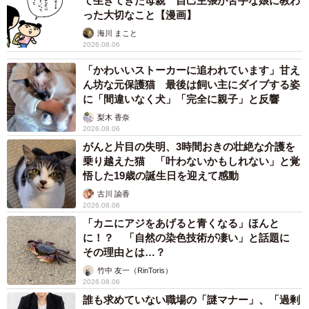
まいどなデータ
2026.08.06
自転車通行可の歩道 電動キックボードで走行
中、小学生とあわや衝突！ 「歩道走行は道交
法違反でしょ」と指摘されました【弁護士が解
説】
長澤 芳子
2026.08.06
タイの電車の中で見た優先席のマーク 子ども、妊娠、けが
人、お年寄り… 一つだけ謎のものが！？「だから黄色なんで
すね」