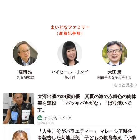
2026.08.06
京都駅をぶらぶら→ホームの隅に何やら「ドロ
ン」のポーズをする忍者 この暑い中いったい
なぜ？ 近づいてみたら… 「見つかるなんて
未熟」
中将 タカノリ
2026.08.06
「明日ひま？」 知り合いから唐突なメッセージ 用件次第で断
ることもできる賢い返信文とは？【漫画】
海川 まこと