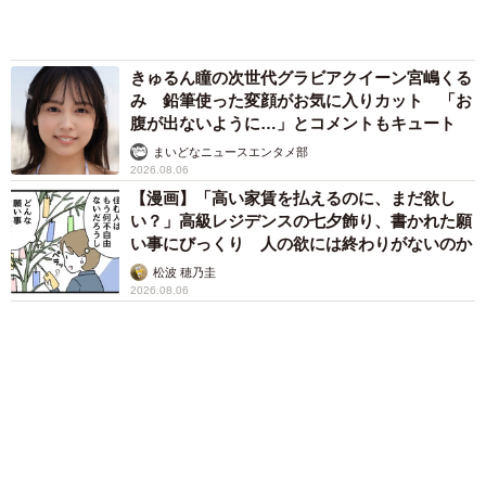
アクセスランキング
「不謹慎でないかと」実力派歌手、熊本へ支援
物資…運搬トラックの車体デザインにためら
い 「痛いほど伝わる」「行動され立派」
まいどなトピック
「そのままにしといてください」道路で動けな
い猫を前に返された一言… 懸命に生きようと
した4日間 「命の重さはみんな同じ」保護団
体代表の訴え
渡辺 晴子
72歳父、軽自動車で新潟から四国まで 65歳の
母と2人で3泊4日の旅 パーキングの休憩まで
分刻み… 「大学生でも組まねえよ！」
山岡 もと子
愛車は総走行距離17万キロのホンダレジェン
ド 「どなたか欲しい方が居たら」 大御所漫