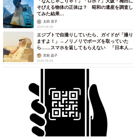
れる「だまされる前提」の対策
井二 かける
2026.08.06
重みも歴史もズッシリ…出雲大社の日本最大級
「大しめ縄」が8年ぶり掛けかえ 伝統の「大
撚り合わせ」が28万回超再生「ほんとに圧巻」
まいどなニュース調査部
2026.08.06
「これ全部長野県」海外のような絶景ショット
に感動と反響「離れてからいいところだったん
だって気づいた」
行橋 友
2026.08.06
「ミステリーの女王」と呼ばれた作家の娘は
「2時間サスペンスの女王」 聞いていたのと
違う血液型に「私は誰の子なの？」【徹子の部
屋】
まいどなニュース
2026.08.06
「わぁ…姐さん…」「永遠にお美しい」 大女
優岩下志麻さん、写真家のインスタに登場