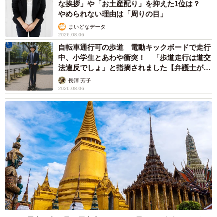
中将 タカノリ
2026.08.06
【物価高が直撃】お盆帰省「予定なし」が約半
数 新幹線・高速バスの「使い分け」が鮮明に
まいどなニュース情報部
2026.08.06
83歳父が骨折で入院 ３カ月の病院生活があま
りに退屈で「画用紙と色鉛筆持ってこい！」→
スケッチブックを見た家族が仰天「これ、売れ
ますよ…」
中将 タカノリ
2026.08.06
1歳息子が腕を亜脱臼 「奥さん、専業主婦な
のに」と夫の後輩から一言 母は泣きながら対
応し必死だった 何年もたった今もたまに思い
出し…
山岡 もと子
2026.08.06
子どもの学校外の学習時間が11年で2割減少
「家庭学習0分層」が約半数に達する深刻な実
態と広がる学習格差