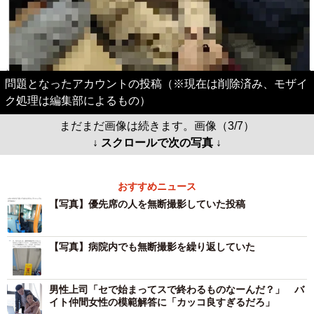
問題となったアカウントの投稿（※現在は削除済み、モザイ
ク処理は編集部によるもの）
まだまだ画像は続きます。画像（3/7）
↓ スクロールで次の写真 ↓
おすすめニュース
【写真】優先席の人を無断撮影していた投稿
【写真】病院内でも無断撮影を繰り返していた
男性上司「セで始まってスで終わるものなーんだ？」 バ
イト仲間女性の模範解答に「カッコ良すぎるだろ」