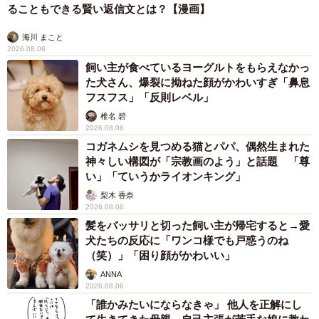
2026.08.06
「かわいいストーカーに追われています」甘え
ん坊な元保護猫 最後は飼い主にダイブする姿
に「間違いなく犬」「完全に親子」と反響
梨木 香奈
2026.08.06
がんと片目の失明、3時間おきの壮絶な介護を
乗り越えた猫 「叶わないかもしれない」と覚
悟した19歳の誕生日を迎えて感動
古川 諭香
2026.08.06
「カニにアジをあげると青くなる」ほんと
に！？ 「自然の染色技術が凄い」と話題に
その理由とは…？
竹中 友一（RinToris）
2026.08.06
誰も求めていない職場の「謎マナー」、「過剰
な挨拶」や「お土産配り」を抑えた1位は？
やめられない理由は「周りの目」