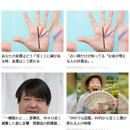
あなたの金運はどう？宝くじに縁があ
「占い師だけが知ってる〝お金が増え
る時、金運はこう変わる
る人の共通点〟」
PR(合同会社デジタルファーム )
PR(合同会社デジタルファーム )
「一瞬誰かと…」彦摩呂、30キロ近く
「SNSでも話題」60代から宝くじ運が
減量した姿に反響 既製品の防護服が
変わる人の特徴
着られると...
PR(合同会社デジタルファーム )