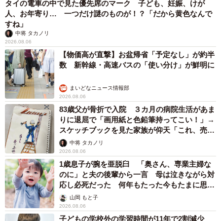
まいどなニュース情報部
2026.08.06
「事故物件」という言葉のイメージにとらわれ
ていませんか？ 不動産業者が語る「物件の可
能性」を閉ざさないために必要なこと
平藤 清刀
2026.08.06
東京・千代田区の中央線高架に心ない落書き
歴史ある昌平橋架道橋の被害に怒りの声 「何
も分かってないし、センスも古い」「罰則強化
して」
中将 タカノリ
2026.08.06
もしかすると「下山ダッシュ」 リニア中央新
幹線の長野県駅 在来線との乗り継ぎなし→な
ら走れば間に合うんじゃない？ 惜しい位置関
係が反響
中将 タカノリ
2026.08.06
「なんじゃこりゃ！」「ロボ？」大阪・梅田に
そびえる物体の正体は？ 昭和の遺産を調査し
てみた結果…