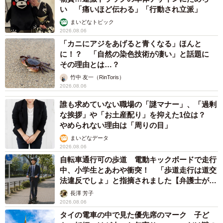
い 「痛いほど伝わる」「行動され立派」
まいどなトピック
2026.08.06
「カニにアジをあげると青くなる」ほんと
に！？ 「自然の染色技術が凄い」と話題に
その理由とは…？
竹中 友一（RinToris）
2026.08.06
誰も求めていない職場の「謎マナー」、「過剰
な挨拶」や「お土産配り」を抑えた1位は？
やめられない理由は「周りの目」
まいどなデータ
2026.08.06
自転車通行可の歩道 電動キックボードで走行
中、小学生とあわや衝突！ 「歩道走行は道交
法違反でしょ」と指摘されました【弁護士が解
説】
長澤 芳子
2026.08.06
タイの電車の中で見た優先席のマーク 子ど