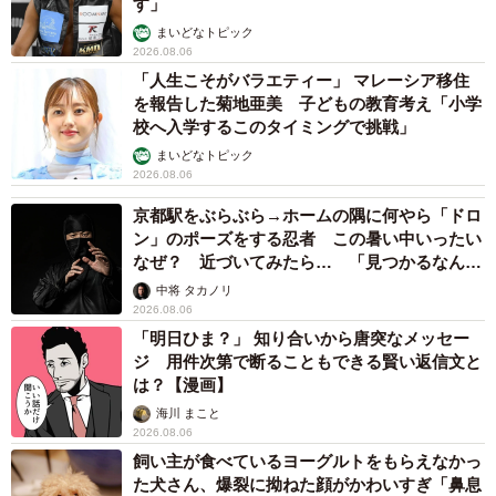
す」
まいどなトピック
2026.08.06
「人生こそがバラエティー」 マレーシア移住
を報告した菊地亜美 子どもの教育考え「小学
校へ入学するこのタイミングで挑戦」
まいどなトピック
2026.08.06
京都駅をぶらぶら→ホームの隅に何やら「ドロ
ン」のポーズをする忍者 この暑い中いったい
なぜ？ 近づいてみたら… 「見つかるなんて
未熟」
中将 タカノリ
2026.08.06
「明日ひま？」 知り合いから唐突なメッセー
ジ 用件次第で断ることもできる賢い返信文と
は？【漫画】
海川 まこと
2026.08.06
飼い主が食べているヨーグルトをもらえなかっ
た犬さん、爆裂に拗ねた顔がかわいすぎ「鼻息