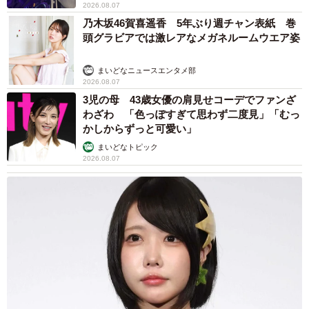
2026.08.07
乃木坂46賀喜遥香 5年ぶり週チャン表紙 巻
頭グラビアでは激レアなメガネルームウエア姿
まいどなニュースエンタメ部
2026.08.07
3児の母 43歳女優の肩見せコーデでファンざ
わざわ 「色っぽすぎて思わず二度見」「むっ
かしからずっと可愛い」
まいどなトピック
2026.08.07