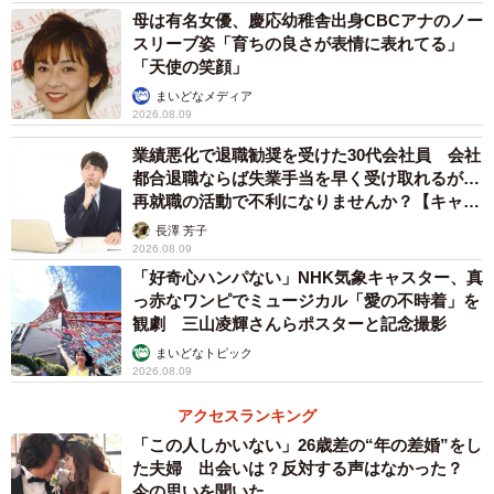
母は有名女優、慶応幼稚舎出身CBCアナのノー
年数！引退は78歳の時だったので、その日は花束持って駆
スリーブ姿「育ちの良さが表情に表れてる」
けつけました」
「天使の笑顔」
まいどなメディア
――引退したあともピアノを弾いてらっしゃいますか？
2026.08.09
業績悪化で退職勧奨を受けた30代会社員 会社
「いえ、自宅にピアノがないのでほぼ弾いていないです
都合退職ならば失業手当を早く受け取れるが…
再就職の活動で不利になりませんか？【キャリ
ね。ボランティアで病院や介護施設、養護施設でひけたら
アカウンセラーが解説】
長澤 芳子
といつも言ってます」
2026.08.09
「好奇心ハンパない」NHK気象キャスター、真
――お父様はどのような方ですか？
っ赤なワンピでミュージカル「愛の不時着」を
観劇 三山凌輝さんらポスターと記念撮影
「ミュージシャンらしくなく、ガツガツしたところが少し
まいどなトピック
2026.08.09
もなくて、とても控えめです。目立つのが苦手で温厚なタ
イプですね。あと、若い頃からオシャレでダンディー、85
アクセスランキング
才の今もジーンズ履いてます」
「この人しかいない」26歳差の“年の差婚”をし
た夫婦 出会いは？反対する声はなかった？
今の思いを聞いた