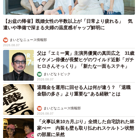
【お盆の帰省】既婚女性の半数以上が「日常より疲れる」 気
遣いや準備で深まる夫婦の温度感ギャップ鮮明に
まいどなニュース情報部
2026.08.07
父は「エミー賞」主演男優賞の真田広之 31歳
イケメン俳優が長髪ヒゲのワイルド近影「ガチ
ヒロさんそっくり」「新たな一面もステキ」
まいどなトピック
2026.08.07
退職金を運用に回せる人は何が違う？ 「退職
金額の多さ」より重要な“ある経験”とは
まいどなニュース情報部
2026.08.07
「火事以来10カ月ぶり」全焼した自宅訪れた林
家ぺー 内装も壁も取り払われスケルトン状態
の部屋に呆然