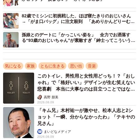
――これまでもリクエストには応えてくれていましたか？
82歳でミシンに初挑戦した、ほぼ寝たきりのおじいさん
「そうですね、これまでも「ピアノ弾いてー」はいつでも
→「がま口バッグ」に注文殺到 「あめりかんどりーむみ
たいや！」と生きがいに
気軽に頼んできました。父は職人気質ですが頑固なところ
孫娘とのデートに「かっこいい姿を」 全力でお洒落す
は全然ありません」
る“93歳のおじいちゃん”が素敵すぎ「紳士ってこういう
人」
――拍手をもらったとき、お父様はどのような様子でした
か？
気になる
家族
ともに生きる
思い出
音楽
このトイレ、男性用と女性用どっち！？「おし
「ニコニコしてわざわざ立ち上がって観客に会釈していま
ゃれ」で「格好いい」デザインが生む笑えない
した。おそらく引退してからは久しぶりの拍手だと思うの
悲喜劇 本当に大事なのは目立つことではな
く…
でうれしそうでした。そんな父を見て私もすごくうれしか
高野 朋美
2026.08.09
ったです」
「キム兄」木村祐一が激やせ、松本人志と2シ
ョット「一瞬、分からなかったわ」「テキヤの
――お父様は現役を何年続けられたのでしょうか
兄さん」
まいどなメディア
「1962年ごろから2017年なので55年ですね。思えばすごい
2026.08.09