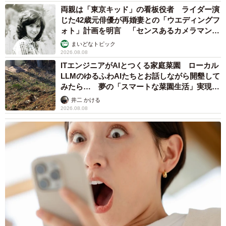
両親は「東京キッド」の看板役者 ライダー演
じた42歳元俳優が再婚妻との「ウエディングフ
ォト」計画を明言 「センスあるカメラマン求
む」
まいどなトピック
2026.08.08
ITエンジニアがAIとつくる家庭菜園 ローカル
LLMのゆるふわAIたちとお話しながら開墾して
みたら… 夢の「スマートな菜園生活」実現な
るか
井二 かける
2026.08.08