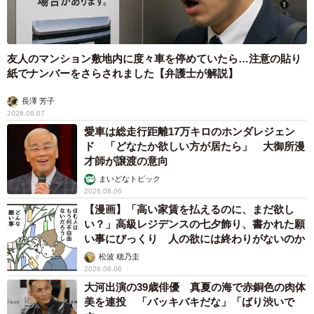
友人のマンション敷地内に度々車を停めていたら…注意の貼り
紙でナンバーをさらされました【弁護士が解説】
長澤 芳子
2026.08.07
愛車は総走行距離17万キロのホンダレジェン
ド 「どなたか欲しい方が居たら」 大御所漫
才師が譲渡の意向
まいどなトピック
2026.08.06
【漫画】「高い家賃を払えるのに、まだ欲し
い？」高級レジデンスの七夕飾り、書かれた願
い事にびっくり 人の欲には終わりがないのか
松波 穂乃圭
2026.08.06
大河出演の39歳俳優 真夏の海で赤銅色の肉体
美を連投 「バッキバキだな」「ばり渋いで