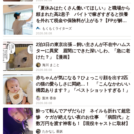
2026.08.08
「夏休みはたくさん働いてほしい」と職場から
頼まれた高2息子 バイトで稼ぎすぎると扶養
を外れて税金や保険料が上がる？【FPが解
説】
もくもくライターズ
2026.08.08
2泊3日の東京出張→飼い主さんが不在中ハムス
ターに異変 眉間にできた深いしわ、「急に老
けた？」【漫画】
海川 まこと
2026.08.08
赤ちゃんが気になる？ひょっこり顔を出す2匹
の猫の愛らしさに悶絶…！ 「こんなかわいい
構図あります？」「ベストショットすぎる！」
梨木 香奈
2026.08.08
酔って転んでアザだらけ ネイルも折れて超悲
惨 ケガが絶えない夜のお仕事 「病院代」と
数万円を渡す神客も！【現役キャストに取材】
たかなし 亜妖