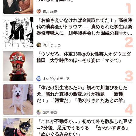
――町不動産さんの幼い頃はいかがでしたか？
古川 諭香
「私が子供の頃は毎年夏に旅行に出かけたり、あちこちよ
「お前さえいなければ金賞取れてた！」高校時
く連れて行ってくれました。昔から父は温厚で、叱られた
代の演奏会がトラウマ……責められた学生は楽
器修理職人に 10年後再会した因縁の相手から
ことは一度もなかったです。大人になってからは離れて暮
思わぬ申し出【漫画】
らしていても良く電話をかけてくれたりメールをくれたり
海川 まこと
といつも元気かどうか心配してくれていますね。私の方が
「ウソだろ」体重130kgの女性芸人オダウエダ
心配なんですけどね（笑）」
植田 大学時代のほっそり姿に「マジで」
今回の反響を受けて、SNSのすごさを痛感したという町不
まいどなメディア
動産さん。「これを録音して公開したことで480万回も視聴
「体だけ別生物みたい」初めて川遊びをした
され、多くの方に温かい言葉をいただきました。毎日うれ
犬、濡れた直後の激変ぶりが話題 「新種
だ！」「河童だ」「毛刈りされたあとの羊」
しく、私たち家族もとても感動し、感謝しています。父に
はずっと元気でいてほしいし、たまに今回のようにピアノ
梨木 香奈
を聴かせてもらえたら」と笑います。
「これが不動柴か…」初めて外を散歩した豆柴
→2分後、足元でうるうる 「かわいすぎる」
ちなみに、ご自身の結婚式のときに父親に挨拶がわりでピ
「ぬいぐるみみたい」