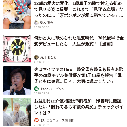
12歳の愛犬に変化 1歳息子の膝で甘える初め
て見せる姿に反響 これまで「見守る立場」だ
ったのに…「頭ポンポンが愛に満ちている」
「尊…」
梨木 香奈
2026.08.08
何かと人に舐められた黒髪時代 30代後半で金
髪デビューしたら…人生が激変！【漫画】
海川 まこと
2026.08.08
夫はマイファスHiro、義父母も義兄も超有名歌
手の28歳モデル兼俳優が第1子出産を報告「母
子ともに健康…日々、大切に過ごしたい」
まいどなトピック
2026.08.08
お盆明けは介護相談が3割増加 帰省時に確認
したい「離れて暮らす親の異変」チェックポイ
ントは？
まいどなニュース情報部
2026.08.08