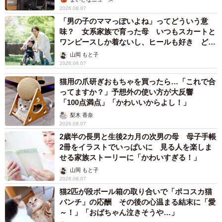
2026.08.07
「男の子のママっぽいよね」ってどういう意
味？ 女系家族で育った母 いつもスカートと
ワンピースしか着ないし、ヒールも好き どの
へんが…
山岡 もと子
2026.08.07
猫用の爪研ぎおもちゃを買ったら…「これで合
ってますか？」予想外の使い方が大反響
「100点満点」「かわいいからよし！」
梨木 香奈
2026.08.07
2歳半の長男と生後2カ月の次男の母 母子手帳
2冊をイラストでいっぱいに 見る人を楽しま
せる家族ストーリーに「かわいすぎる！」
山岡 もと子
2026.08.07
猫2匹が段ボール箱の取り合いで「ポコスカ猫
パンチ」の応酬 その後の心温まる結末に「愛
～！」「おばちゃん泣きそうや…」