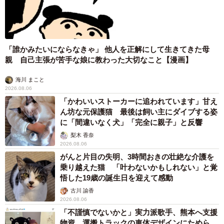
「誰かみたいにならなきゃ」 他人を正解にして生きてきた母
親 自己主張が苦手な娘に教わった大切なこと【漫画】
海川 まこと
2026.08.06
「かわいいストーカーに追われています」甘え
ん坊な元保護猫 最後は飼い主にダイブする姿
に「間違いなく犬」「完全に親子」と反響
梨木 香奈
2026.08.06
がんと片目の失明、3時間おきの壮絶な介護を
乗り越えた猫 「叶わないかもしれない」と覚
悟した19歳の誕生日を迎えて感動
古川 諭香
2026.08.06
「不謹慎でないかと」実力派歌手、熊本へ支援
物資…運搬トラックの車体デザインにためら