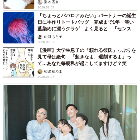
梨木 香奈
2026.08.07
「ちょっとババロアみたい」パートナーの誕生
日に手作りトートバッグ 完成まで1年 淡い
藍染めに漂うクラゲ よく見ると…「センスす
ごい」
山岡 もと子
2026.08.07
【漫画】大学生息子の「頼れる彼氏」っぷりを
見て母は絶句 「起きなよ、遅刻するよ」っ
て…あなた毎朝私が起こしてますけど？笑
松波 穂乃圭
2026.08.07