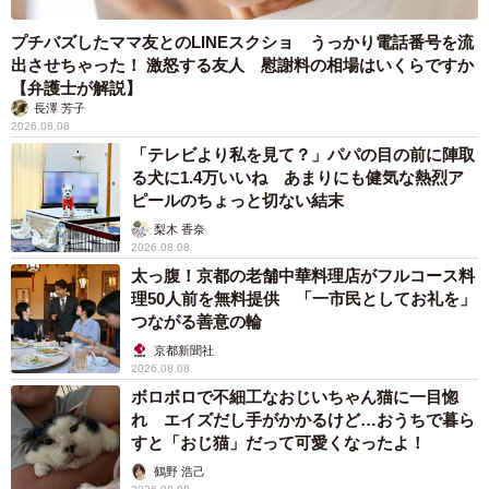
プチバズしたママ友とのLINEスクショ うっかり電話番号を流
出させちゃった！ 激怒する友人 慰謝料の相場はいくらですか
【弁護士が解説】
長澤 芳子
2026.08.08
「テレビより私を見て？」パパの目の前に陣取
る犬に1.4万いいね あまりにも健気な熱烈ア
ピールのちょっと切ない結末
梨木 香奈
2026.08.08
太っ腹！京都の老舗中華料理店がフルコース料
理50人前を無料提供 「一市民としてお礼を」
つながる善意の輪
京都新聞社
2026.08.08
ボロボロで不細工なおじいちゃん猫に一目惚
れ エイズだし手がかかるけど…おうちで暮ら
すと「おじ猫」だって可愛くなったよ！
鶴野 浩己