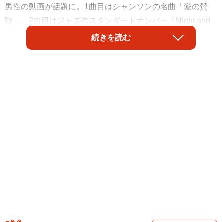
男性の動画が話題に。1曲目はシャンソンの名曲「愛の賛
歌」、2曲目はジャズのスタンダードナンバー「Night and
Day」。演目のセレクトも素敵です！
続きを読む
実はこの男性、数年前に引退したジャズピアニスト。「父
85才に無茶振りしてヨドバシのストリートピアノ弾いても