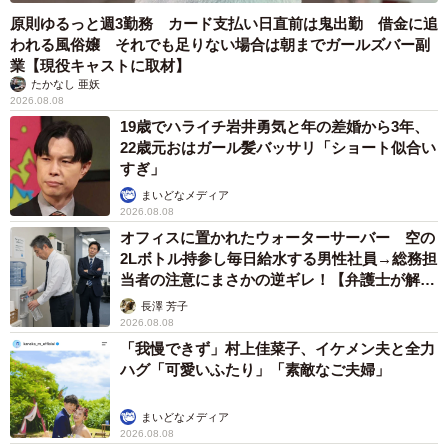
原則ゆるっと週3勤務 カード支払い日直前は鬼出勤 借金に追
われる風俗嬢 それでも足りない場合は朝までガールズバー副
業【現役キャストに取材】
たかなし 亜妖
2026.08.08
19歳でハライチ岩井勇気と年の差婚から3年、
22歳元おはガール髪バッサリ「ショート似合い
すぎ」
まいどなメディア
2026.08.08
オフィスに置かれたウォーターサーバー 空の
2Lボトル持参し毎日給水する男性社員→総務担
当者の注意にまさかの逆ギレ！【弁護士が解
説】
長澤 芳子
2026.08.08
「我慢できず」村上佳菜子、イケメン夫と全力
ハグ「可愛いふたり」「素敵なご夫婦」
まいどなメディア
2026.08.08