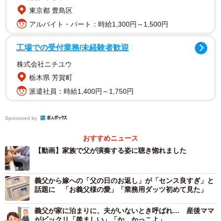
東京都 豊島区
「星に願いを」、甥っ子さんのリクエストで「White
アルバイト・パート：時給1,300円～1,500円
Christmas」「I Saw Mommy Kissing Santa Claus」と、家
族のために次々と弾いてくれたのです。
工場での受付業務/未経験者歓迎
株式会社ニチユウ
この時の様子やお父様について、町不動産さんに詳しく話
栃木県 芳賀町
をお聞きしました。
派遣社員：時給1,400円～1,750円
「引退してからは久しぶりの拍手」
Sponsored by
――この時の状況を教えてください
おすすめニュース
「私の妹と甥っ子が東京から遊びに来ていて、父とランチ
【動画】家族で父が演奏する姿に聴き惚れました
をするというので、ちょうど家に帰ってきていた私の息子
と娘も一緒に合流しました。父にストリートピアノを弾い
義父から嫁への「父の日のお返し」が「センス良すぎ」と
てほしいとリクエストすると、「いいよ！近くにある
話題に 「お義父様の愛」「業務用ダッツ初めて見た」
の？」って感じで快く引き受けてくれました」
義父が家に泊まりに、夫がいないとき呼ばれ… 産後ママ
がビックリ「羨ましい」「か、かっこよ」