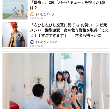
— 町不動産 (@machirealestate)
November 5, 2023
「帰省」、2位「バーベキュー」を抑えた1位
は？
愛の讃歌131万回視聴ありがとうございます🙇‍♀️おそらく父
まいどなデータ
の演奏史上最高の人数の方に一度に聴いて頂き嬉しいと同
2026.08.09
時にSNSの凄さを痛感しております😭ありがとうございま
「右ひじ左ひじ交互に見て♪」お笑いコンビ元
メンバー髪型激変 命を救う資格を取得「ええ
す😭
え！！すごすぎます！」→本名も明らかに
同日の演奏貼り付けますのでお時間ある方はぜひお聴きく
まいどなメディア
ださい🎹
2026.08.09
①枯葉
②ひまわり
③Sermonette（Cannonball Adderley）
https://t.co/MdPK3MDhzK
pic.twitter.com/xpjRMFbwFa
— 町不動産 (@machirealestate)
November 7, 2023
ストリートピアノで「星に願いを」🎹（3分あります）
再生▶️伸びてるので調子に乗って追加します！