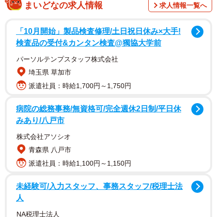
らったら人集まってきて拍手貰いました✨🎹この指10本で
まいどなの求人情報
求人情報一覧へ
育った私😭泣いた😭ずっと元気でいて🙏」と娘の町不動産
（@machirealestate）さんからのお願いだったのです。
「10月開始」製品検査修理/土日祝日休み×大手!
検査品の受付&カンタン検査@獨協大学前
そんなエピソードとともに、都会の喧騒を一変させる優雅
パーソルテンプスタッフ株式会社
で、情感あふれる音楽に聴き惚れる人が続出。「素敵な音
埼玉県 草加市
色🎵素晴らしいお父様！」「梅田の雑踏がオシャレなジャ
派遣社員：時給1,700円～1,750円
ズバーの夜に早替わり」「聞き惚れました」「かっこい
い…イケじいや」「このまろやかタッチに感動！俺も泣き
病院の総務事務/無資格可/完全週休2日制/平日休
みあり/八戸市
そうです」と絶賛の声が相次ぎ、表示回数は480万を超えま
した。ピアノを弾く男性はジャケットにハット、ジーンズ
株式会社アソシオ
と着こなしもおしゃれです。背筋もシャキッと伸びてい
青森県 八戸市
て、御年85歳とは思われません！
派遣社員：時給1,100円～1,150円
未経験可/入力スタッフ、事務スタッフ/税理士法
町不動産さんは、続けて同日の演奏を投稿。「枯葉」、
人
「ひまわり」、「Sermonette」、孫娘さんのリクエストで
NA税理士法人
披露したという、キラキラと星が流れるようなアレンジの