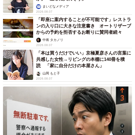
まいどなメディア
2026.08.07
「即座に案内することが不可能です」レストラ
ンの入り口に大きな注意書き オートリザーブ
からの予約を拒否するお断りに賛同者続々
中将 タカノリ
2026.08.07
「本は買うだけでいい」京極夏彦さんの言葉に
共感した女性→リビングの本棚に140冊を積
読 「家に自分だけの本屋さん」
山岡 もと子
2026.08.07