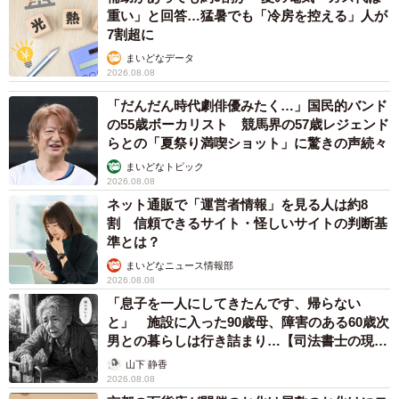
重い」と回答…猛暑でも「冷房を控える」人が
7割超に
まいどなデータ
2026.08.08
「だんだん時代劇俳優みたく…」国民的バンド
の55歳ボーカリスト 競馬界の57歳レジェンド
らとの「夏祭り満喫ショット」に驚きの声続々
まいどなトピック
2026.08.08
ネット通販で「運営者情報」を見る人は約8
割 信頼できるサイト・怪しいサイトの判断基
準とは？
まいどなニュース情報部
2026.08.08
「息子を一人にしてきたんです、帰らない
と」 施設に入った90歳母、障害のある60歳次
男との暮らしは行き詰まり…【司法書士の現場
から】
山下 静香
2026.08.08