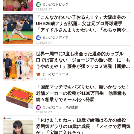
まいどなトピック
2026.08.07
「こんなかわいい子おるん！？」大阪出身の
UHB26歳アナが話題…父は元プロ野球選手
「アイドルさんよりかわいい」「めちゃ爽や
か」
まいどなメディア
2026.08.07
世界一周中に3度も出会った運命的カップル
口では言えない「ジョージアの熱い夜」に「も
うやめぇや！」藤井が猛ツッコミ連発【新婚さ
ん】
まいどなニュース
2026.08.07
「国産マッチでもバズりたい」願いかなった！
老舗メーカーの投稿が4100万再生 他業種も
続々相乗りでミーム化へ発展
まいどなニュース調査部
2026.08.07
「化けましたね～」10歳で綾瀬はるかの娘役→
雰囲気ガラリの18歳に成長 「メイクで雰囲気
が」「宝塚に入れそう」