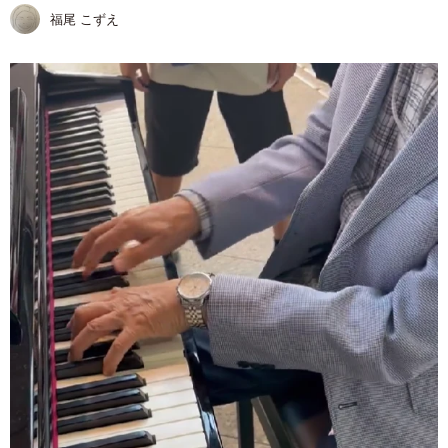
福尾 こずえ