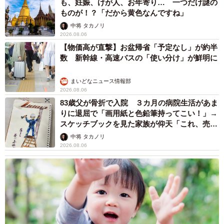
も、妊娠、けが人、お年寄り… 一つだけ謎の
ものが！？「だから黄色なんですね」
中将 タカノリ
2026.08.06
【物価高が直撃】お盆帰省「予定なし」が約半
数 新幹線・高速バスの「使い分け」が鮮明に
まいどなニュース情報部
2026.08.06
83歳父が骨折で入院 ３カ月の病院生活があま
りに退屈で「画用紙と色鉛筆持ってこい！」→
スケッチブックを見た家族が仰天「これ、売れ
ますよ…」
中将 タカノリ
2026.08.06