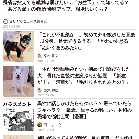
帰省は控えても感謝は届けたい…「お盆玉」って知ってる？
これは孫娘のリクエストでキラキラと星が流れるようなア
「あげる派」の4割が金額アップ、相場はいくら？
レンジでした✨🎄私も思い出の曲で泣けたやつ😭
いつかヒルトンプラザ大阪のSteinwayで弾かせてあげたい
まいどなニュース情報部
2026.08.09
なぁ🙏
#ストリートピアノ
#85才
「これが不動柴か…」初めて外を散歩した豆柴
https://t.co/MdPK3MCJKc
pic.twitter.com/DwotvDzlKL
→2分後、足元でうるうる 「かわいすぎる」
「ぬいぐるみみたい」
— 町不動産 (@machirealestate)
November 14, 2023
梨木 香奈
2026.08.09
多数取材いただいておりリンク先から初めましての方に引
「体だけ別生物みたい」初めて川遊びをした
き続きお聴き頂いています🙇‍♀️ありがとうございます😭
犬、濡れた直後の激変ぶりが話題 「新種
だ！」「河童だ」「毛刈りされたあとの羊」
クリスマスソングは甥っ子のリクエストでWhite Christmas
梨木 香奈
I Saw Mommy Kissing Santa Claus の2曲お送りします🎅🎄
2026.08.09
急に寒くなったので皆さん気をつけて下さいね😊🙏
#スト
異性に話しかけたらセクハラ？ 黙っていたら
リートピアノ
#85才
pic.twitter.com/HYx83V8ajg
フキハラ？ 「最近、生きるの難しい」令和の
職場で悩む上司【漫画】
— 町不動産 (@machirealestate)
November 19, 2023
海川 まこと
2026.08.09
補助があっても約9割が「夏の電気・ガス代は