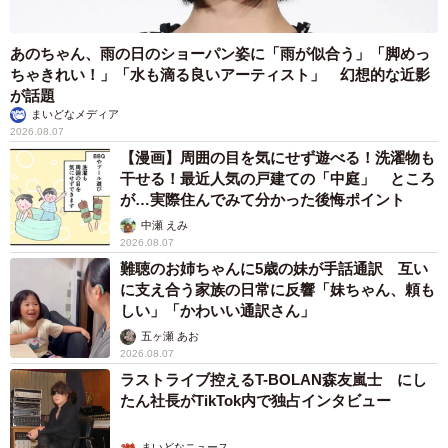
あのちゃん、雨の日のショーパン姿に「雨が似合う」「脚めっ
ちゃきれい！」「水も滴る良いアーティスト」 幻想的な近影
が話題
まいどなメディア
2026.08.07
【漫画】周囲の目を気にせず遊べる！洗濯物も
干せる！最近人気の戸建ての「中庭」 ところ
が…実際住んでみて分かった後悔ポイント
中瀬 えみ
2026.08.07
難聴のお姉ちゃんに5歳の妹が手話通訳 互い
に支え合う家族の日常に反響「妹ちゃん、頼も
しい」「かわいい通訳さん」
五ヶ瀬 あお
2026.08.07
ラストライブ控えるT-BOLAN森友嵐士 にし
たん社長がTikTok内で独占インタビュー
まいどなニュース