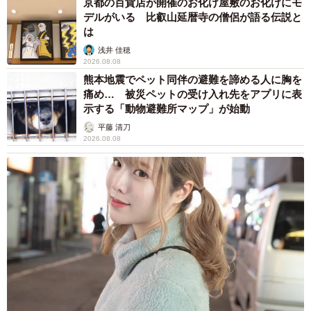
京都の百貨店が開催のお化け屋敷のお化けにモ
デルがいる 比叡山延暦寺の僧侶が語る伝説と
は
浅井 佳穂
2026.08.08
熊本地震でペット同伴の避難を諦める人に胸を
痛め… 被災ペットの受け入れ先をアプリに表
示する「動物避難所マップ」が始動
平藤 清刀
2026.08.08