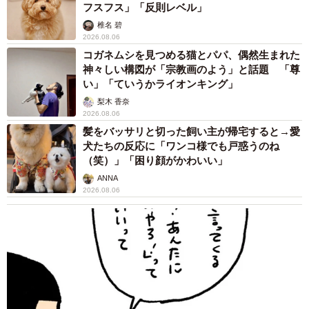
フスフス」「反則レベル」
椎名 碧
2026.08.06
コガネムシを見つめる猫とパパ、偶然生まれた
神々しい構図が「宗教画のよう」と話題 「尊
い」「ていうかライオンキング」
梨木 香奈
2026.08.06
髪をバッサリと切った飼い主が帰宅すると→愛
犬たちの反応に「ワンコ様でも戸惑うのね
（笑）」「困り顔がかわいい」
ANNA
2026.08.06