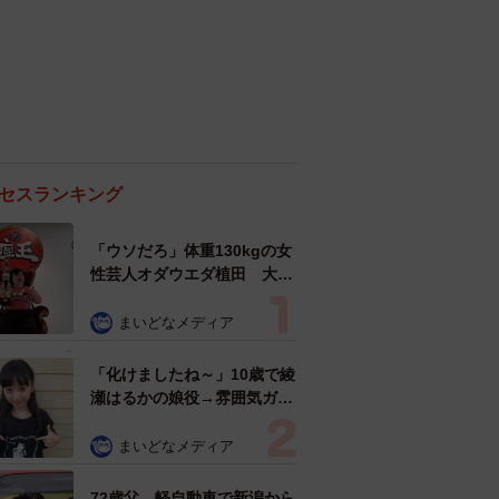
セスランキング
「ウソだろ」体重130kgの女
性芸人オダウエダ植田 大学
時代のほっそり姿に「マジ
で」
まいどなメディア
「化けましたね～」10歳で綾
瀬はるかの娘役→雰囲気ガラ
リの18歳に成長 「メイクで
雰囲気が」「宝塚に入れそ
まいどなメディア
う」
72歳父、軽自動車で新潟から