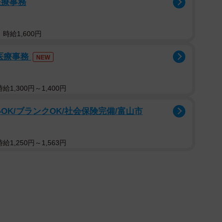
医療事務
いせいしゃけい）と診断され、東さんはSNSで「2年間
スに」と明かしていた。
時給1,600円
あり、
「車椅子の移動、大変な場面もきっとある。思い
医療事務
、疲れも出ると思う」としながらも、「でもそれって、
NEW
越える旅の一部、と今から覚悟をする」と力を込めた。
1,300円～1,400円
はこれができたね』を大事に。"できないこと"より"で
息つけた、笑えた、景色がきれいだった――それで十
OK/ブランクOK/社会保険完備/富山市
立派な旅。ふたりで同じものを見て、同じものを味わ
「喧嘩ゼロの旅をめざす（笑 これだけの覚悟があれ
1,250円～1,563円
広島県出身。大阪・心斎橋のソニービルに勤務していた
り、1985年松竹芸能タレント・オーディションでグラ
信雄の楽しい夕食」初代アシスタントとしてデビュー。
「お嫁さんにしたい女性有名人」にも選ばれる。2003