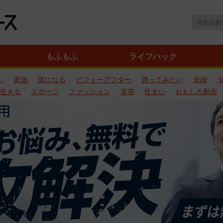
もふもふ
ライフハック
い
家族
気になる
ビフォーアフター
買ってみたい
夫婦
生きる
スポーツ
ファッション
災害
住まい
おもしろ動画