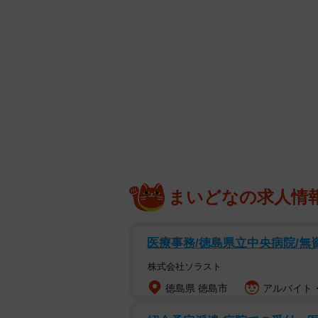
女優の東ちづるさん（65）が難病
話題となっている。
東さんは2月11日までにインスタグ
初めての2人だけの海外旅行」と報
まいどなの求人情
み」として、飛行機の
座席で撮影し
医療事務/徳島県立中央病院/無
韓国では「公演鑑賞と現代美術を展
ち2人は違うところだらけだけど、
株式会社ソラスト
をうかがわせた。
徳島県 徳島市
アルバイト・