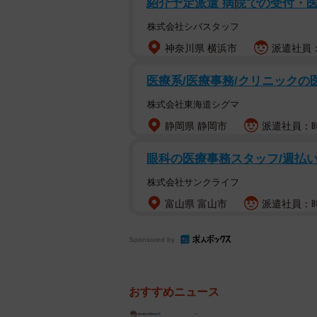
紹介予定派遣 病院での受付・
堀川さんは2010年、痙性斜頸（け
寝たきりに、そこから頑張って車イ
株式会社シバスタッフ
神奈川県 横浜市
派遣社員：
車椅子での海外旅行ということも
医療系/医療事務/クリニックの
通りにいかない瞬間も、予定変更も
『失敗』じゃなくて、ふたりで乗り
株式会社東海道シグマ
静岡県 静岡市
派遣社員：時給
東さんは「『全部回る』より『今日
きたこと"を記念する カフェで一
眼科の医療事務スタッフ/週払い
分。ホテルでだらっとする時間も、
株式会社サンクライフ
う。それだけで、もう特別」とし、
富山県 富山市
派遣社員：時給
ば、大丈夫かな〜」とつづった。
Sponsored by
東さんは1960年6月5日生まれ、
ころから「美人OL」として有名にな
おすすめニュース
ンプリを獲得。テレビ朝日系「金子
司会やドラマ、映画などでも活躍し、