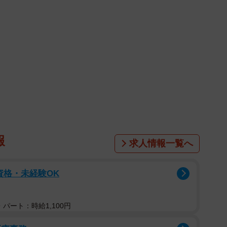
の夫、堀川恭資さんとの海外旅行に出発し、ネット上で
ラムを更新し、「夫ホリが難病になって17年目にして
告。「韓国までの渡航時間なら大丈夫。4人旅行で経験済
報
求人情報一覧へ
た夫婦のツーショットを公開した。
資格・未経験OK
示しているギャラリー巡り」が目的だそうで、「私た
そのあたりの感性は似ていたりするのよね」と仲のよさ
パート：時給1,100円