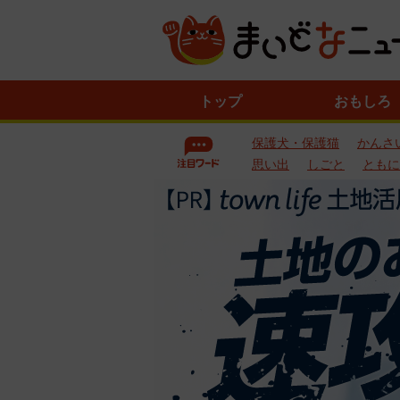
ニ
トップ
おもしろ
ュ
ー
保護犬・保護猫
かんさ
ス
一
思い出
しごと
ともに
覧