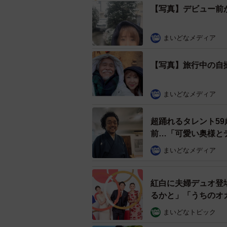
【写真】デビュー前
年8月、約8年の交際を実らせ結婚。
まいどなメディア
【写真】旅行中の自
まいどなメディア
超踊れるタレント59
前…「可愛い奥様と
まいどなメディア
紅白に夫婦デュオ登
るかと」「うちのオ
まいどなトピック