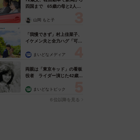
四国まで 65歳の母と2人で
3泊4日の旅 パーキングの休
憩まで分刻み… 「大学生で
山岡 もと子
も組まねえよ！」
「我慢できず」村上佳菜子、
イケメン夫と全力ハグ「可愛
いふたり」「素敵なご夫婦」
まいどなメディア
両親は「東京キッド」の看板
役者 ライダー演じた42歳元
俳優が再婚妻との「ウエディ
ングフォト」計画を明言
まいどなトピック
「センスあるカメラマン求
６位以降を見る
む」