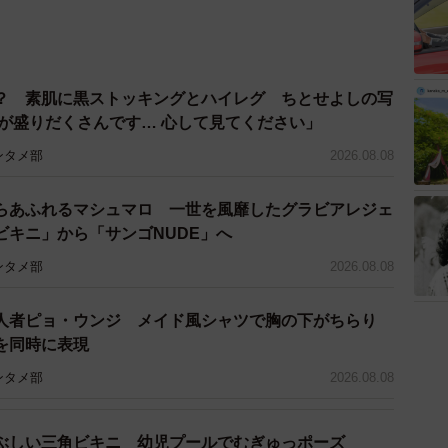
？ 素肌に黒ストッキングとハイレグ ちとせよしの写
トが盛りだくさんです… 心して見てください」
ンタメ部
2026.08.08
らあふれるマシュマロ 一世を風靡したグラビアレジェ
ビキニ」から「サンゴNUDE」へ
ンタメ部
2026.08.08
人者ピョ・ウンジ メイド風シャツで胸の下がちらり
を同時に表現
ンタメ部
2026.08.08
ぶしい三角ビキニ 幼児プールでむぎゅっポーズ