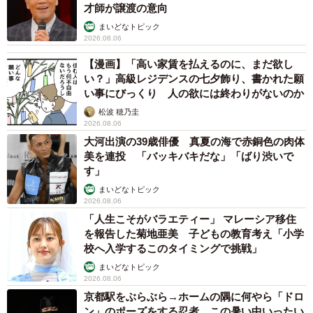
才師が譲渡の意向
まいどなトピック
2026.08.06
【漫画】「高い家賃を払えるのに、まだ欲し
い？」高級レジデンスの七夕飾り、書かれた願
い事にびっくり 人の欲には終わりがないのか
松波 穂乃圭
2026.08.06
大河出演の39歳俳優 真夏の海で赤銅色の肉体
美を連投 「バッキバキだな」「ばり渋いで
す」
まいどなトピック
2026.08.06
「人生こそがバラエティー」 マレーシア移住
を報告した菊地亜美 子どもの教育考え「小学
校へ入学するこのタイミングで挑戦」
まいどなトピック
2026.08.06
京都駅をぶらぶら→ホームの隅に何やら「ドロ
ン」のポーズをする忍者 この暑い中いったい