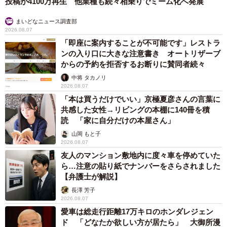
投稿が4100万再生 他業種も続々相乗りでミーム化へ発展
まいどなニュース調査部
2026.08.07
「即座に案内することが不可能です」レストラ
ンの入り口に大きな注意書き オートリザーブ
からの予約を拒否するお断りに賛同者続々
中将 タカノリ
2026.08.07
「本は買うだけでいい」京極夏彦さんの言葉に
共感した女性→リビングの本棚に140冊を積
読 「家に自分だけの本屋さん」
山岡 もと子
2026.08.07
友人のマンション敷地内に度々車を停めていた
ら…注意の貼り紙でナンバーをさらされました
【弁護士が解説】
長澤 芳子
2026.08.07
愛車は総走行距離17万キロのホンダレジェン
ド 「どなたか欲しい方が居たら」 大御所漫