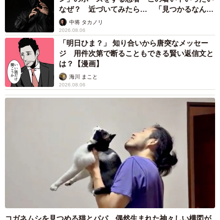
なぜ？ 近づいてみたら… 「見つかるなんて
未熟」
中将 タカノリ
2026.08.06
「明日ひま？」 知り合いから唐突なメッセー
ジ 用件次第で断ることもできる賢い返信文と
は？【漫画】
海川 まこと
2026.08.06
コガネムシを見つめる猫とパパ、偶然生まれた神々しい構図が