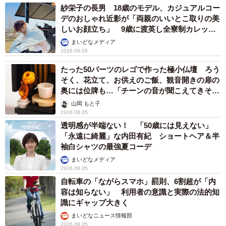
紗栄子の長男 18歳のモデル、カジュアルコー
デのおしゃれ近影が「両親のいいとこ取りの美
しいお顔立ち」 9歳に渡英し全寮制カレッジ
で学ぶ
まいどなメディア
2026.08.05
たった50パーツのレゴで作った極小仏壇 ろう
そく、花立て、お供えのご飯、観音開きの扉の
奥には位牌も…「チーンの音が聞こえてきそ
う」
山岡 もと子
2026.08.05
透明感が半端ない！ 「50歳には見えない」
「永遠に綺麗」な内田有紀 ショートヘア＆半
袖白シャツの最強夏コーデ
まいどなメディア
2026.08.05
自転車の「ながらスマホ」罰則、6割超が「内
容は知らない」 利用者の意識と実際の法的知
識にギャップ大きく
まいどなニュース情報部
2026.08.05