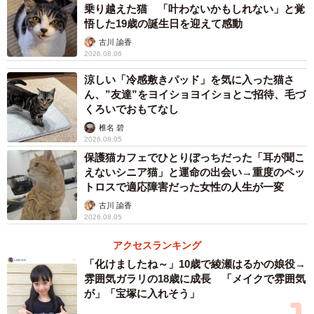
乗り越えた猫 「叶わないかもしれない」と覚
悟した19歳の誕生日を迎えて感動
古川 諭香
2026.08.06
涼しい「冷感敷きパッド」を気に入った猫さ
ん、”友達”をヨイショヨイショとご招待、毛づ
くろいでおもてなし
椎名 碧
2026.08.05
保護猫カフェでひとりぼっちだった「耳が聞こ
えないシニア猫」と運命の出会い→重度のペッ
トロスで適応障害だった女性の人生が一変
古川 諭香
2026.08.05
アクセスランキング
「化けましたね～」10歳で綾瀬はるかの娘役→
雰囲気ガラリの18歳に成長 「メイクで雰囲気
が」「宝塚に入れそう」