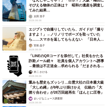
「なんじゃこりゃ！」「ロボ？」大阪・梅田に
そびえる物体の正体は？ 昭和の遺産を調査し
てみた結果…
太田 浩子
2026.08.06
エジプトで自撮りしていたら、ガイドが「撮り
ますよ！」→ノリノリでポーズを取っていた
ら……スマホを返してもらえない 「日本人は
カモ代表かも」「私は6時間で3万円払った」
宮前 晶子
2026.08.06
「LINEのQRコードを添付して」社長をかたる
詐欺メール続々 社員を個人アカウントへ誘導
→最後は不正送金…求められる「だまされる前
提」の対策
井二 かける
2026.08.06
重みも歴史もズッシリ…出雲大社の日本最大級
「大しめ縄」が8年ぶり掛けかえ 伝統の「大
撚り合わせ」が28万回超再生「ほんとに圧巻」
まいどなニュース調査部
2026.08.06