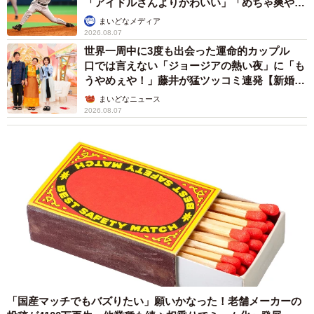
「アイドルさんよりかわいい」「めちゃ爽や
か」
まいどなメディア
2026.08.07
世界一周中に3度も出会った運命的カップル
口では言えない「ジョージアの熱い夜」に「も
うやめぇや！」藤井が猛ツッコミ連発【新婚さ
ん】
まいどなニュース
2026.08.07
「国産マッチでもバズりたい」願いかなった！老舗メーカーの