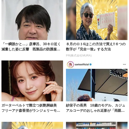
「一瞬誰かと…」彦摩呂、30キロ近く
８月のロト6はこの方法で買え!!６つの
減量した姿に反響 既製品の防護服が
数字が『完全一致』する方法
着られると...
PR(株式会社MURA)
ガーターベルトで際立つ妖艶脚線美
紗栄子の長男 18歳のモデル、カジュ
フリーアナ森香澄がランジェリーモデ
アルコーデのおしゃれ近影が「両親の
ルに ｢PE...
いいとこ取...