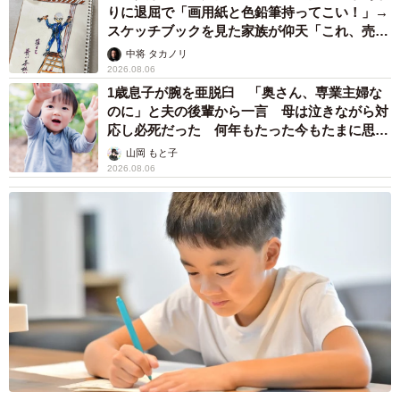
りに退屈で「画用紙と色鉛筆持ってこい！」→
スケッチブックを見た家族が仰天「これ、売れ
ますよ…」
中将 タカノリ
2026.08.06
1歳息子が腕を亜脱臼 「奥さん、専業主婦な
のに」と夫の後輩から一言 母は泣きながら対
応し必死だった 何年もたった今もたまに思い
出し…
山岡 もと子
2026.08.06