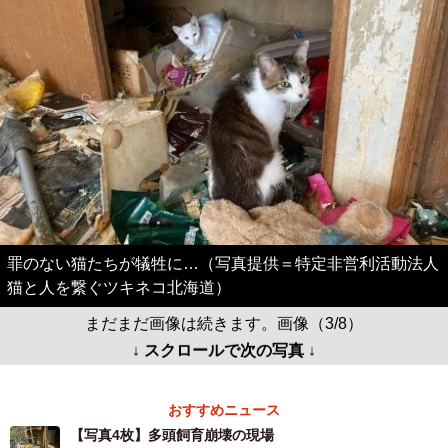
罪のない猫たちが犠牲に…（写真提供＝特定非営利活動法人
猫と人を繋ぐツキネコ北海道）
まだまだ画像は続きます。画像（3/8）
↓ スクロールで次の写真 ↓
おすすめニュース
【写真4枚】多頭飼育崩壊の現場