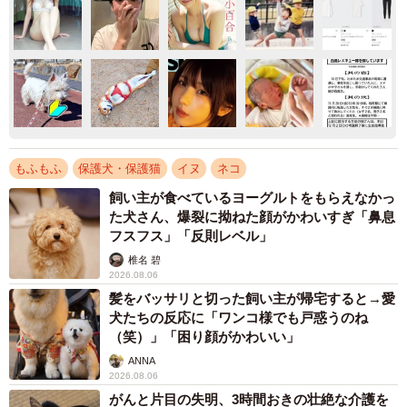
もふもふ
保護犬・保護猫
イヌ
ネコ
飼い主が食べているヨーグルトをもらえなかっ
た犬さん、爆裂に拗ねた顔がかわいすぎ「鼻息
フスフス」「反則レベル」
椎名 碧
2026.08.06
髪をバッサリと切った飼い主が帰宅すると→愛
犬たちの反応に「ワンコ様でも戸惑うのね
（笑）」「困り顔がかわいい」
ANNA
2026.08.06
がんと片目の失明、3時間おきの壮絶な介護を