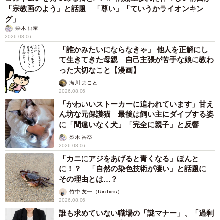
「宗教画のよう」と話題 「尊い」「ていうかライオンキン
グ」
梨木 香奈
2026.08.06
「誰かみたいにならなきゃ」 他人を正解にし
て生きてきた母親 自己主張が苦手な娘に教わ
った大切なこと【漫画】
海川 まこと
2026.08.06
「かわいいストーカーに追われています」甘え
ん坊な元保護猫 最後は飼い主にダイブする姿
に「間違いなく犬」「完全に親子」と反響
梨木 香奈
2026.08.06
「カニにアジをあげると青くなる」ほんと
に！？ 「自然の染色技術が凄い」と話題に
その理由とは…？
竹中 友一（RinToris）
2026.08.06
誰も求めていない職場の「謎マナー」、「過剰