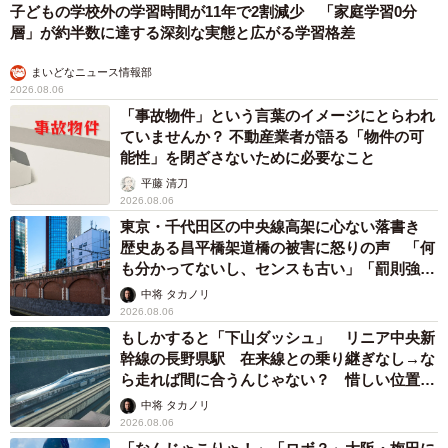
子どもの学校外の学習時間が11年で2割減少 「家庭学習0分
層」が約半数に達する深刻な実態と広がる学習格差
まいどなニュース情報部
2026.08.06
「事故物件」という言葉のイメージにとらわれ
ていませんか？ 不動産業者が語る「物件の可
能性」を閉ざさないために必要なこと
平藤 清刀
2026.08.06
東京・千代田区の中央線高架に心ない落書き
歴史ある昌平橋架道橋の被害に怒りの声 「何
も分かってないし、センスも古い」「罰則強化
して」
中将 タカノリ
2026.08.06
もしかすると「下山ダッシュ」 リニア中央新
幹線の長野県駅 在来線との乗り継ぎなし→な
ら走れば間に合うんじゃない？ 惜しい位置関
係が反響
中将 タカノリ
2026.08.06