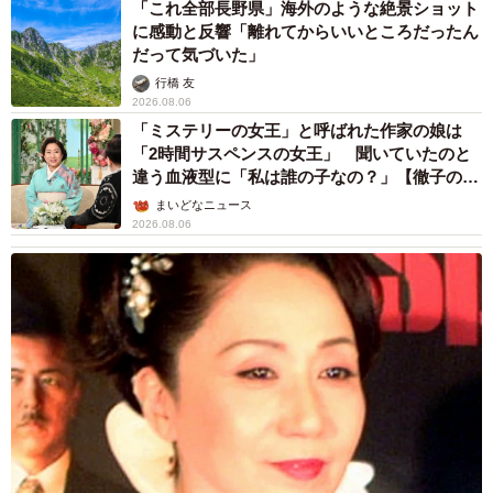
「これ全部長野県」海外のような絶景ショット
に感動と反響「離れてからいいところだったん
だって気づいた」
行橋 友
2026.08.06
「ミステリーの女王」と呼ばれた作家の娘は
「2時間サスペンスの女王」 聞いていたのと
違う血液型に「私は誰の子なの？」【徹子の部
屋】
まいどなニュース
2026.08.06