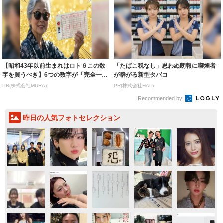
【昭和43年以前生まれはロト６この数
「たばこ税なし」思わぬ朗報に喫煙者
字を買うべき】6つの数字が「完全一
が群がる新型タバコ
致」する方...
PR(株式会社MURA)
PR(株式会社HAL)
Recommended by
昨日の人気フォトセレクション