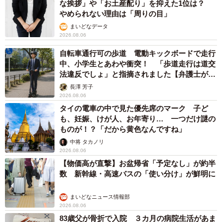
な挨拶」や「お土産配り」を抑えた1位は？
やめられない理由は「周りの目」
まいどなデータ
2026.08.06
自転車通行可の歩道 電動キックボードで走行
中、小学生とあわや衝突！ 「歩道走行は道交
法違反でしょ」と指摘されました【弁護士が解
説】
長澤 芳子
2026.08.06
タイの電車の中で見た優先席のマーク 子ど
も、妊娠、けが人、お年寄り… 一つだけ謎の
ものが！？「だから黄色なんですね」
中将 タカノリ
2026.08.06
【物価高が直撃】お盆帰省「予定なし」が約半
数 新幹線・高速バスの「使い分け」が鮮明に
まいどなニュース情報部
2026.08.06
83歳父が骨折で入院 ３カ月の病院生活があま