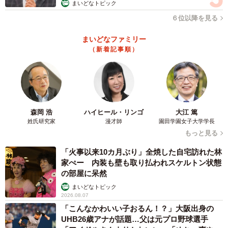
まいどなトピック
６位以降を見る
まいどなファミリー
（新着記事順）
森岡 浩
ハイヒール・リンゴ
大江 篤
姓氏研究家
漫才師
園田学園女子大学学長
もっと見る
「火事以来10カ月ぶり」全焼した自宅訪れた林
家ぺー 内装も壁も取り払われスケルトン状態
の部屋に呆然
まいどなトピック
2026.08.07
「こんなかわいい子おるん！？」大阪出身の
UHB26歳アナが話題…父は元プロ野球選手