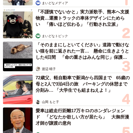
まいどなメディア
「不謹慎でないかと」実力派歌手、熊本へ支援
物資…運搬トラックの車体デザインにためら
い 「痛いほど伝わる」「行動され立派」
まいどなトピック
「そのままにしといてください」道路で動けな
い猫を前に返された一言… 懸命に生きようと
した4日間 「命の重さはみんな同じ」保護団
体代表の訴え
渡辺 晴子
72歳父、軽自動車で新潟から四国まで 65歳の
母と2人で3泊4日の旅 パーキングの休憩まで
分刻み… 「大学生でも組まねえよ！」
山岡 もと子
愛車は総走行距離17万キロのホンダレジェン
ド 「どなたか欲しい方が居たら」 大御所漫
才師が譲渡の意向