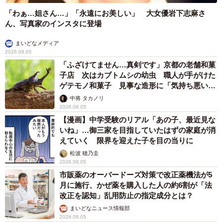
「わぁ…姐さん…」「永遠にお美しい」 大女優岩下志麻さ
ん、写真家のインスタに登場
まいどなメディア
2026.08.05
「ふざけてません…真剣です」京都の老舗和菓
子店 次はカブトムシの幼虫 職人が手がけた
ゲテモノ和菓子 見事な造形に「気持ち悪いく
らいリアル」
中将 タカノリ
2026.08.05
【漫画】中学受験のリアル「あの子、最近見な
いね」…御三家を目指していたはずの家庭が消
えていく 限界を迎えた子を目の当りに
松波 穂乃圭
2026.08.05
市販薬のオーバードーズ対策で改正薬機法が5
月に施行、かぜ薬を購入した人の約6割が「法
改正を認知」乱用防止の指定成分とは？
まいどなニュース情報部
2026.08.05