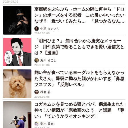
2026.08.06
応しています。
pic.twitter.com/6aG5Xzt69k
京都駅をぶらぶら→ホームの隅に何やら「ドロ
ン」のポーズをする忍者 この暑い中いったい
— 白輪剛史 (@shirawatsuyoshi)
November 13, 2023
なぜ？ 近づいてみたら… 「見つかるなんて
未熟」
中将 タカノリ
2026.08.06
「明日ひま？」 知り合いから唐突なメッセー
ジ 用件次第で断ることもできる賢い返信文と
は？【漫画】
海川 まこと
2026.08.06
飼い主が食べているヨーグルトをもらえなかっ
た犬さん、爆裂に拗ねた顔がかわいすぎ「鼻息
フスフス」「反則レベル」
椎名 碧
2026.08.06
コガネムシを見つめる猫とパパ、偶然生まれた
神々しい構図が「宗教画のよう」と話題 「尊
い」「ていうかライオンキング」
梨木 香奈