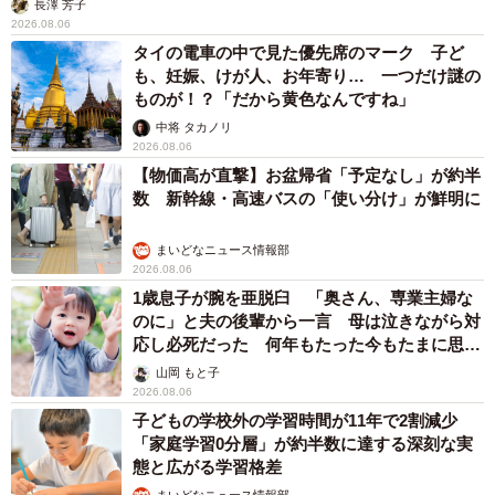
長澤 芳子
2026.08.06
タイの電車の中で見た優先席のマーク 子ど
も、妊娠、けが人、お年寄り… 一つだけ謎の
ものが！？「だから黄色なんですね」
中将 タカノリ
2026.08.06
【物価高が直撃】お盆帰省「予定なし」が約半
数 新幹線・高速バスの「使い分け」が鮮明に
まいどなニュース情報部
2026.08.06
1歳息子が腕を亜脱臼 「奥さん、専業主婦な
のに」と夫の後輩から一言 母は泣きながら対
応し必死だった 何年もたった今もたまに思い
出し…
山岡 もと子
2026.08.06
子どもの学校外の学習時間が11年で2割減少
「家庭学習0分層」が約半数に達する深刻な実
態と広がる学習格差