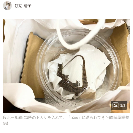
渡辺 晴子
1/3
段ボール箱に1匹のトカゲを入れて、「iZoo」に送られてきた(白輪園長提
供)