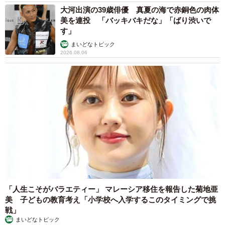
大河出演の39歳俳優 真夏の海で赤銅色の肉体
がいるとのこと。事情で飼えなくなった場合、遺棄をした
美を連投 「バッキバキだな」「ばり渋いで
り無断で送り付けたりすることはせず事前に同園へ相談
す」
を。
まいどなトピック
2026.08.06
公式HP「iZoo（イズー）」
白輪剛史園長のXアカウント（@shirawatsuyoshi）
コレは本当にやめてください。
本日、片目の悪いリッジテールオオトカゲが、何の断りも
なく突然、本社に送り付けられました。
品名はライト。
「人生こそがバラエティー」 マレーシア移住を報告した菊地亜
スタッフから私に確認がありましたが、私も含めて全く心
美 子どもの教育考え「小学校へ入学するこのタイミングで挑
当たりがありません。
戦」
事前にご相談がなく無断送りつけなので警察に通報して対
まいどなトピック