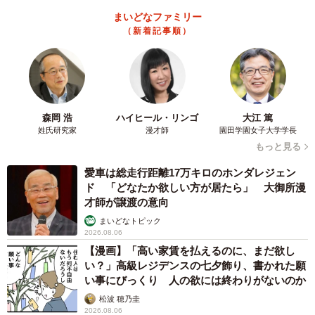
付いていました…実際は生き物。トカゲさんはとても弱っ
まいどなファミリー
ていたようですね。
（新着記事順）
「片目がしっかり開かない状態で病気の可能性もありま
す。うちに送ればどうにかなると思っていたのかもしれま
せんが…変温動物ですからその日は寒かったのでそのまま
森岡 浩
ハイヒール・リンゴ
大江 篤
の状態だったら死んでいたことでしょう」
姓氏研究家
漫才師
園田学園女子大学学長
もっと見る
──今回の送り付けについて、ご意見をお願いします。
愛車は総走行距離17万キロのホンダレジェン
ド 「どなたか欲しい方が居たら」 大御所漫
「トカゲの状態が悪くなり飼えなくなって送り付けたの
才師が譲渡の意向
か…生き物を飼ったら終生飼育が基本。万が一飼えないよ
まいどなトピック
2026.08.06
うな状況になったら、爬虫類や両生類であれば事前にうち
【漫画】「高い家賃を払えるのに、まだ欲し
のようなところに相談すべきですし、手続きを踏んで譲り
い？」高級レジデンスの七夕飾り、書かれた願
渡してほしいです」
い事にびっくり 人の欲には終わりがないのか
松波 穂乃圭
2026.08.06
「iZoo（イズー）」には350種類以上の爬虫類や両生類など