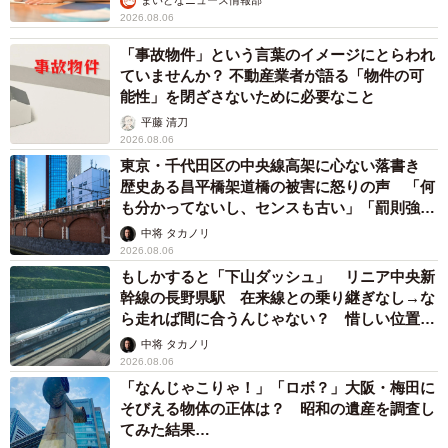
まいどなニュース情報部
2026.08.06
「事故物件」という言葉のイメージにとらわれ
ていませんか？ 不動産業者が語る「物件の可
能性」を閉ざさないために必要なこと
平藤 清刀
2026.08.06
東京・千代田区の中央線高架に心ない落書き
歴史ある昌平橋架道橋の被害に怒りの声 「何
も分かってないし、センスも古い」「罰則強化
して」
中将 タカノリ
2026.08.06
もしかすると「下山ダッシュ」 リニア中央新
幹線の長野県駅 在来線との乗り継ぎなし→な
ら走れば間に合うんじゃない？ 惜しい位置関
係が反響
中将 タカノリ
2026.08.06
「なんじゃこりゃ！」「ロボ？」大阪・梅田に
そびえる物体の正体は？ 昭和の遺産を調査し
てみた結果…