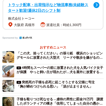
「残酷すぎる…寒かっただろうに…命があるんだから，こ
トラック配車・出荷指示など物流事務/未経験ス
んな事しちゃいけないよ！」
タート歓迎!週休2日のシフト制
「相談してくれたら対応しますと言ってくれてるのに、手
株式会社トーコー
が離れたら死んでも構わないとでも思ってるんですか
大阪府 高槻市
派遣社員：時給1,300円
ね」
「爬虫類に限らず二度と生き物は飼わないで欲しいです。
Sponsored by
根本的に間違ってます」
「同一人物の放棄かはわかりませんが、先日も、同じ静岡
おすすめニュース
「この犬、拾ってください」の張り紙 横浜のショッピン
市で、駿河健康ランドの裏の海岸で、レオパが放されてい
グモールに放置された大型犬 リードや散歩を嫌がるのは
たのを保護された方がいらっしゃいました。生きながらえ
捨てられた記憶のせい？
る気候じゃない環境におくだなんて、愛情、なかったのか
4時間もスーパーの前に放置された犬を人気バイク女子
が保護 やっと飼い主が現れたが…犬を屋外に放置する危
な…」
険性とは？
突然死の子猫を必死に起こそうとする父猫に号泣
多くの人たちの怒りに触れたトカゲの送り付け行為。白輪
「胸が締めつけられる思い」「涙が止まりません」
園長にお話を聞きました。
子猫を殴りつけ死なせる→虐待の男性に罰金70万円 譲渡
したボランティアの嘆き「信用してしまった自分の愚かさ