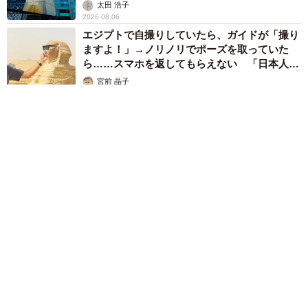
太田 浩子
2026.08.06
エジプトで自撮りしていたら、ガイドが「撮り
ますよ！」→ノリノリでポーズを取っていた
ら……スマホを返してもらえない 「日本人は
カモ代表かも」「私は6時間で3万円払った」
宮前 晶子
2026.08.06
「LINEのQRコードを添付して」社長をかたる詐欺メール
続々 社員を個人アカウントへ誘導→最後は不正送金…求めら