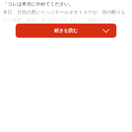
「コレは本当にやめてください。
本日、片目の悪いリッジテールオオトカゲが、何の断りも
なく突然、本社に送り付けられました。品名はライト。」
続きを読む
爬虫（はちゅう）類や両生類などを展示する静岡県の体感
型動物園「iZoo（イズー）」の本社にトカゲの入った段ボ
ール箱が送り付けられていたことが分かりました。同園の
白輪剛史園長は「スタッフから私に確認がありましたが、
私も含めて全く心当たりがありません。事前にご相談がな
く無断送りつけなので、警察に通報して対応しています」
と訴えます。