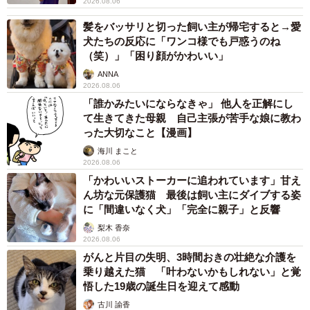
2026.08.06
髪をバッサリと切った飼い主が帰宅すると→愛
犬たちの反応に「ワンコ様でも戸惑うのね
（笑）」「困り顔がかわいい」
ANNA
2026.08.06
「誰かみたいにならなきゃ」 他人を正解にし
て生きてきた母親 自己主張が苦手な娘に教わ
った大切なこと【漫画】
海川 まこと
2026.08.06
「かわいいストーカーに追われています」甘え
ん坊な元保護猫 最後は飼い主にダイブする姿
に「間違いなく犬」「完全に親子」と反響
梨木 香奈
2026.08.06
がんと片目の失明、3時間おきの壮絶な介護を
乗り越えた猫 「叶わないかもしれない」と覚
悟した19歳の誕生日を迎えて感動
古川 諭香