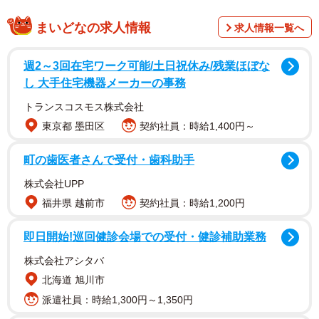
まいどなの求人情報
求人情報一覧へ
週2～3回在宅ワーク可能/土日祝休み/残業ほぼな
し 大手住宅機器メーカーの事務
トランスコスモス株式会社
白輪園長によると、段ボール箱が送り付けられたのは10月
東京都 墨田区
契約社員：時給1,400円～
13日。到着後、冷え切っていたトカゲを本社スタッフが温
めて命をつないだとのこと。「今年一番の冷え込んだ日で
町の歯医者さんで受付・歯科助手
危ないところだった」といいます。そんな生き物の命を粗
株式会社UPP
末にする行為に怒りを感じながら今回の出来事を白輪園長
福井県 越前市
契約社員：時給1,200円
がＸ（旧Twitter）に投稿したところ、「ひどすぎる…」と
即日開始!巡回健診会場での受付・健診補助業務
嘆く人たちからたくさんのコメントが寄せられました。
株式会社アシタバ
「残酷すぎる…寒かっただろうに…命があるんだ
北海道 旭川市
から、こんな事しちゃいけないよ！」
派遣社員：時給1,300円～1,350円