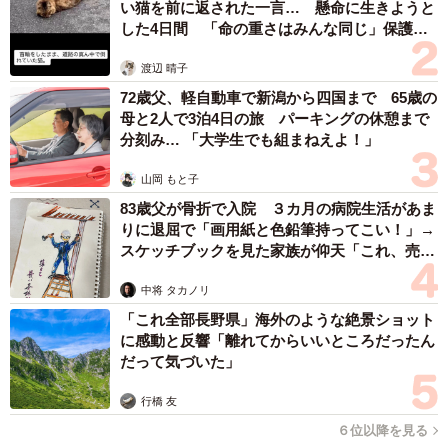
い猫を前に返された一言… 懸命に生きようと
した4日間 「命の重さはみんな同じ」保護団
体代表の訴え
渡辺 晴子
72歳父、軽自動車で新潟から四国まで 65歳の
母と2人で3泊4日の旅 パーキングの休憩まで
分刻み… 「大学生でも組まねえよ！」
山岡 もと子
83歳父が骨折で入院 ３カ月の病院生活があま
りに退屈で「画用紙と色鉛筆持ってこい！」→
スケッチブックを見た家族が仰天「これ、売れ
ますよ…」
中将 タカノリ
「これ全部長野県」海外のような絶景ショット
3/3
に感動と反響「離れてからいいところだったん
だって気づいた」
伝票には品名「ライト」と書かれ、ワレモノに印が…実際は生き物なの
に(白輪園長提供)
行橋 友
６位以降を見る
──また伝票には品名「ライト」と書かれ、ワレモノに印が