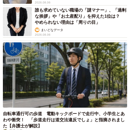
2026.08.06
誰も求めていない職場の「謎マナー」、「過剰
な挨拶」や「お土産配り」を抑えた1位は？
やめられない理由は「周りの目」
まいどなデータ
2026.08.06
自転車通行可の歩道 電動キックボードで走行中、小学生とあ
わや衝突！ 「歩道走行は道交法違反でしょ」と指摘されまし
た【弁護士が解説】