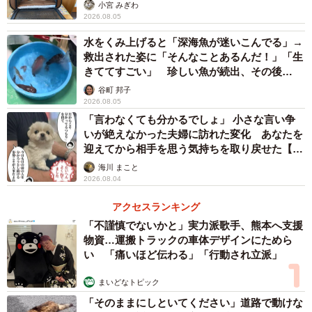
小宮 みぎわ
過去にありますか？
2026.08.05
水をくみ上げると「深海魚が迷いこんでる」→
「何も言わずにいきなり送ってくることはこれまでもあり
救出された姿に「そんなことあるんだ！」「生
ました。うちは爬虫類や両生類などの引き取りをやってお
きててすごい」 珍しい魚が続出、その後
り、事前に相談してくれれば全て引き取ると言っているの
は……
谷町 邦子
2026.08.05
に…」
「言わなくても分かるでしょ」 小さな言い争
いが絶えなかった夫婦に訪れた変化 あなたを
──勝手に送られてきたわけですね。
迎えてから相手を思う気持ちを取り戻せた【漫
画】
海川 まこと
「はい、勝手に送られてくるのはめったにない。そのたび
2026.08.04
に勝手に送らないでほしいとSNSで言っています」
アクセスランキング
「不謹慎でないかと」実力派歌手、熊本へ支援
──伝票には依頼主の住所や携帯番号が書かれているようで
物資…運搬トラックの車体デザインにためら
すが。
い 「痛いほど伝わる」「行動され立派」
まいどなトピック
「発送人の番号に掛けても出ません。つながらないんで
「そのままにしといてください」道路で動けな
す。とにかく警察には拾得物として届け出ました」