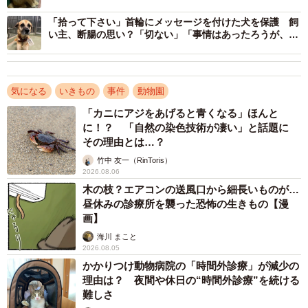
に腹が立つ」
「拾って下さい」首輪にメッセージを付けた犬を保護 飼
い主、断腸の思い？「切ない」「事情はあったろうが、遺
棄はアカン」
気になる
いきもの
事件
動物園
「カニにアジをあげると青くなる」ほんと
に！？ 「自然の染色技術が凄い」と話題に
その理由とは…？
竹中 友一（RinToris）
2026.08.06
2/3
木の枝？エアコンの送風口から細長いものが…
昼休みの診療所を襲った恐怖の生きもの【漫
冷え切っていたトカゲを本社スタッフが温めて命をつないだという(白輪
画】
園長提供)
海川 まこと
2026.08.05
片目が開かないトカゲは変温動物、気温が低く死
かかりつけ動物病院の「時間外診療」が減少の
ぬところだった…
理由は？ 夜間や休日の“時間外診療”を続ける
難しさ
──今回のように無断にトカゲなどを送り付けられたことは