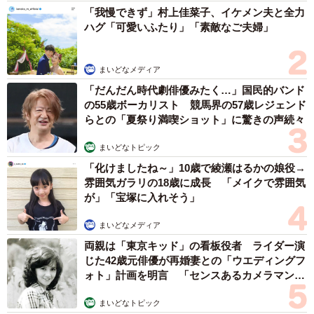
「我慢できず」村上佳菜子、イケメン夫と全力
ハグ「可愛いふたり」「素敵なご夫婦」
4/14
まいどなメディア
朝山さんの身体に顔をうずめるコーギー犬。優しくしてくれる人だとわ
「だんだん時代劇俳優みたく…」国民的バンド
かったのかな？（画像提供：山族ライダーズ【☆すずch☆】）
の55歳ボーカリスト 競馬界の57歳レジェンド
らとの「夏祭り満喫ショット」に驚きの声続々
すると、コーギー犬が長時間放置されていることを気にか
けていた買い物客や小学生らが、朝山さんとわんこに次々
まいどなトピック
と声をかけます。
「化けましたね～」10歳で綾瀬はるかの娘役→
雰囲気ガラリの18歳に成長 「メイクで雰囲気
が」「宝塚に入れそう」
「まだおったん？」「どこ行ったのよ、お父さんお母さん
（飼い主）は」「捨てられてんのかと思った……」
まいどなメディア
両親は「東京キッド」の看板役者 ライダー演
屋外や車内に「犬」を放置しないで
じた42歳元俳優が再婚妻との「ウエディングフ
ォト」計画を明言 「センスあるカメラマン求
助けを求めるように自分に擦り寄るコーギーを見て、涙を
む」
浮かべる朝山さん。スーパーの店長さんの通報で現れた警
まいどなトピック