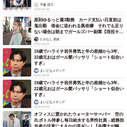
平藤 清刀
2026.08.08
原則ゆるっと週3勤務 カード支払い日直前は
鬼出勤 借金に追われる風俗嬢 それでも足り
8/14
ない場合は朝までガールズバー副業【現役キャ
ストに取材】
たかなし 亜妖
やっと現れた飼い主さんの返答に唖然……（YouTube動画からキャプチャ
2026.08.08
ー／提供：山族ライダーズ【☆すずch☆】）
19歳でハライチ岩井勇気と年の差婚から3年、
22歳元おはガール髪バッサリ「ショート似合い
犬を屋外や店頭に長時間放置しておくことには大きな危険
すぎ」
が伴います。そのことをよく知っているからこそ、動画の
まいどなメディア
中で何度も涙を浮かべていた朝山さん。
2026.08.08
19歳でハライチ岩井勇気と年の差婚から3年、
22歳元おはガール髪バッサリ「ショート似合い
「動画にするか迷ったのですが、わんこ達のために公開い
すぎ」
たします」と、すべての犬の安全のために動画を投稿した
まいどなメディア
「山族ライダーズ」の朝山すずさん。車で現場に駆けつけ
2026.08.08
た「山族ライダーズ」のゴル氏さんに今回の件について詳
オフィスに置かれたウォーターサーバー 空の
2Lボトル持参し毎日給水する男性社員→総務担
しく伺いました。
当者の注意にまさかの逆ギレ！【弁護士が解