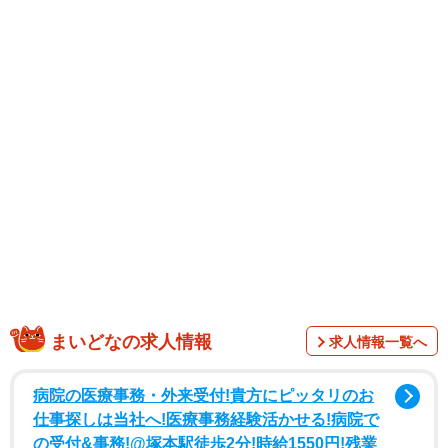
1/14
YouTube動画「スーパーの入り口で長時間放置されていた犬の末路」
（YouTube動画からキャプチャー／提供：山族ライダーズ【☆すず
ch☆】）
まいどなの求人情報
求人情報一覧へ
病院の医療事務・外来受付!貴方にピッタリのお
仕事探しは当社へ!医療事務経験活かせる!病院で
の受付&事務!@塚本駅徒歩2分!時給1550円!残業