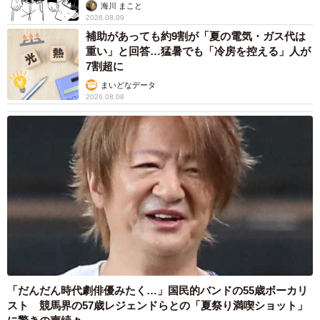
思わぬ申し出【漫画】
海川 まこと
2026.08.09
補助があっても約9割が「夏の電気・ガス代は
重い」と回答…猛暑でも「冷房を控える」人が
7割超に
まいどなデータ
2026.08.08
6/14
お客さん「まさか（スーパーに）連れてきて忘れて帰ったってことはな
いよな」（YouTube動画からキャプチャー／提供：山族ライダーズ【☆す
ずch☆】）
「だんだん時代劇俳優みたく…」国民的バンドの55歳ボーカリ
スト 競馬界の57歳レジェンドらとの「夏祭り満喫ショット」