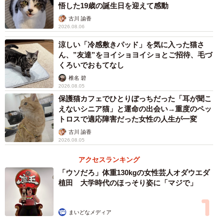
悟した19歳の誕生日を迎えて感動
古川 諭香
2026.08.06
涼しい「冷感敷きパッド」を気に入った猫さ
ん、”友達”をヨイショヨイショとご招待、毛づ
3/14
くろいでおもてなし
椎名 碧
心細かったのか、すぐに「山族ライダーズ」の朝山すずさんの側にやっ
2026.08.05
てきたコーギー犬（画像提供：山族ライダーズ【☆すずch☆】）
保護猫カフェでひとりぼっちだった「耳が聞こ
えないシニア猫」と運命の出会い→重度のペッ
トロスで適応障害だった女性の人生が一変
古川 諭香
2026.08.05
アクセスランキング
「ウソだろ」体重130kgの女性芸人オダウエダ
植田 大学時代のほっそり姿に「マジで」
まいどなメディア