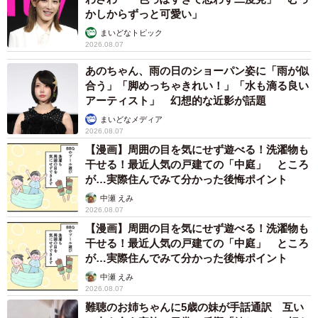
かしからずっと可愛い」
まいどなトピック
2026.08.07
あのちゃん、雨の日のショーパン姿に「雨が似
合う」「脚めっちゃきれい！」「水も滴る良い
アーティスト」 幻想的な近影が話題
まいどなメディア
2026.08.07
【漫画】周囲の目を気にせず遊べる！洗濯物も
干せる！最近人気の戸建ての「中庭」 ところ
が…実際住んでみて分かった後悔ポイント
中瀬 えみ
2026.08.07
【漫画】周囲の目を気にせず遊べる！洗濯物も
干せる！最近人気の戸建ての「中庭」 ところ
が…実際住んでみて分かった後悔ポイント
中瀬 えみ
2026.08.07
難聴のお姉ちゃんに5歳の妹が手話通訳 互い