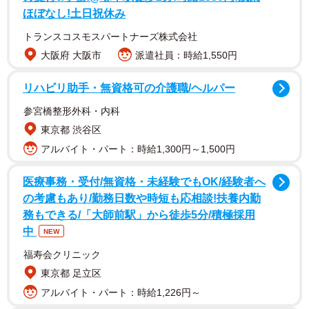
ほぼなし!土日祝休み
「どこ行ったの飼い主は」「捨てられてるのか
トランスコスモスパートナーズ株式会社
と…」
大阪府 大阪市
派遣社員：時給1,550円
「バイクでの帰り道、スーパーに放置されたわんこを見つ
リハビリ助手・無資格可の介護職/ヘルパー
けました。かなり腹が立ってしまいました…今後は同じこ
参宮橋整形外科・内科
とが起きないよう願うばかりです…」
東京都 渋谷区
アルバイト・パート：時給1,300円～1,500円
概要欄にそう記載された動画に映っていたのは、岡山県津
山市にあるスーパー「マルイ ウエストランド店」の車避け
医療事務・受付/無資格・未経験でもOK/経験者へ
に係留されている、コーギー犬の姿。
の考慮もあり/勤務日数や時短も応相談!扶養内勤
務もできる/「大師前駅」から徒歩5分/積極採用
中
NEW
福寿会クリニック
東京都 足立区
アルバイト・パート：時給1,226円～