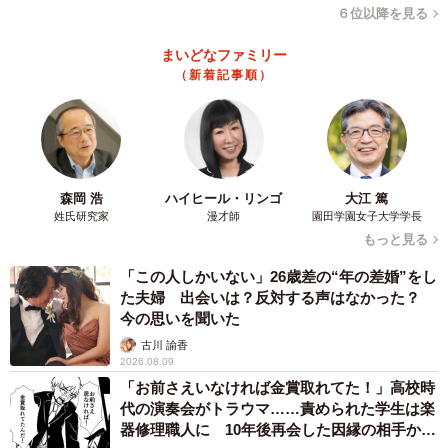
察官に、朝山さんは「保健所に連れて行くなら、ウチで犬
６位以降を見る
を飼ってるので、飼い主が現れるまで私が家で保護しま
まいどなファミリー
す」と申し出ます。犬を連れ帰るため、「山族ライダー
（新着記事順）
ズ」のゴル氏さんも車で駆けつけました。
森岡 浩
ハイヒール・リンゴ
大江 篤
姓氏研究家
漫才師
園田学園女子大学学長
もっと見る
「この人しかいない」26歳差の“年の差婚”をし
た夫婦 出会いは？反対する声はなかった？
今の思いを聞いた
古川 諭香
5/14
2026.08.09
「お前さえいなければ金賞取れてた！」高校時
スーパーのお客さんたちも、このわんちゃんが長時間繋がれたまま放置
代の演奏会がトラウマ……責められた学生は楽
されていたことに気づいていたそうです（YouTube動画からキャプチャー
器修理職人に 10年後再会した因縁の相手から
／提供：山族ライダーズ【☆すずch☆】）