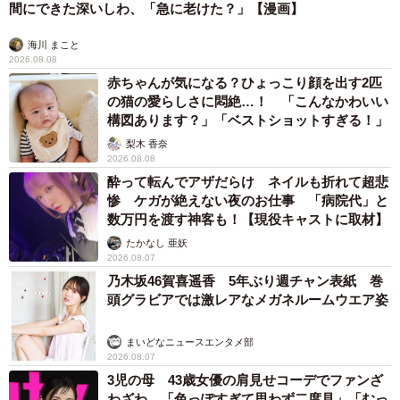
間にできた深いしわ、「急に老けた？」【漫画】
海川 まこと
2026.08.08
赤ちゃんが気になる？ひょっこり顔を出す2匹
の猫の愛らしさに悶絶…！ 「こんなかわいい
構図あります？」「ベストショットすぎる！」
梨木 香奈
2026.08.08
酔って転んでアザだらけ ネイルも折れて超悲
惨 ケガが絶えない夜のお仕事 「病院代」と
数万円を渡す神客も！【現役キャストに取材】
たかなし 亜妖
2026.08.07
乃木坂46賀喜遥香 5年ぶり週チャン表紙 巻
頭グラビアでは激レアなメガネルームウエア姿
まいどなニュースエンタメ部
2026.08.07
3児の母 43歳女優の肩見せコーデでファンざ
わざわ 「色っぽすぎて思わず二度見」「むっ