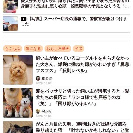
愛犬が知らない男に蹴られた→飼い主まで殴った加害者の
身勝手な理由に怒り心頭 凶悪犯罪の予兆となりうる「動
ー犬は、すでに3時間以上も前から、店頭に繋がれたまま放
物虐待」に厳罰を
置されているというのです。
【写真】スーパー店長の通報で、警察官が駆けつけま
した
自身もロングコートチワワのヤトちゃん、カニンヘンダッ
クスのホトくん、フレンチブルドッグのテトちゃんという3
匹の犬と暮らす、朝山さん。3時間以上も飼い主が現れない
もふもふ
気になる
おもしろ動画
イヌ
こと、水も与えられず晴天の屋外に放置されていることに
飼い主が食べているヨーグルトをもらえなかっ
心を痛め、コーギー犬の側で飼い主が現れるのを待つこと
た犬さん、爆裂に拗ねた顔がかわいすぎ「鼻息
フスフス」「反則レベル」
にしました。
椎名 碧
2026.08.06
髪をバッサリと切った飼い主が帰宅すると→愛
犬たちの反応に「ワンコ様でも戸惑うのね
（笑）」「困り顔がかわいい」
ANNA
2026.08.06
がんと片目の失明、3時間おきの壮絶な介護を
乗り越えた猫 「叶わないかもしれない」と覚