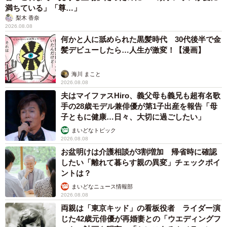
満ちている」「尊…」
梨木 香奈
2026.08.08
何かと人に舐められた黒髪時代 30代後半で金
髪デビューしたら…人生が激変！【漫画】
海川 まこと
2026.08.08
夫はマイファスHiro、義父母も義兄も超有名歌
手の28歳モデル兼俳優が第1子出産を報告「母
子ともに健康…日々、大切に過ごしたい」
まいどなトピック
2026.08.08
お盆明けは介護相談が3割増加 帰省時に確認
したい「離れて暮らす親の異変」チェックポイ
ントは？
まいどなニュース情報部
2026.08.08
両親は「東京キッド」の看板役者 ライダー演
じた42歳元俳優が再婚妻との「ウエディングフ