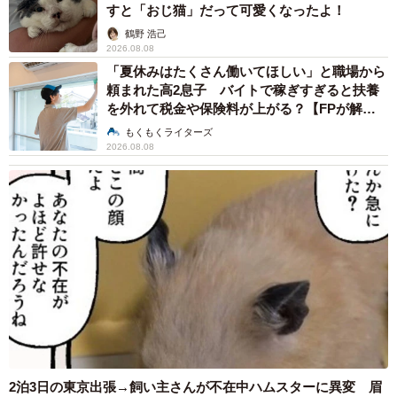
すと「おじ猫」だって可愛くなったよ！
鶴野 浩己
2026.08.08
「夏休みはたくさん働いてほしい」と職場から
頼まれた高2息子 バイトで稼ぎすぎると扶養
を外れて税金や保険料が上がる？【FPが解
説】
もくもくライターズ
2026.08.08
2泊3日の東京出張→飼い主さんが不在中ハムスターに異変 眉