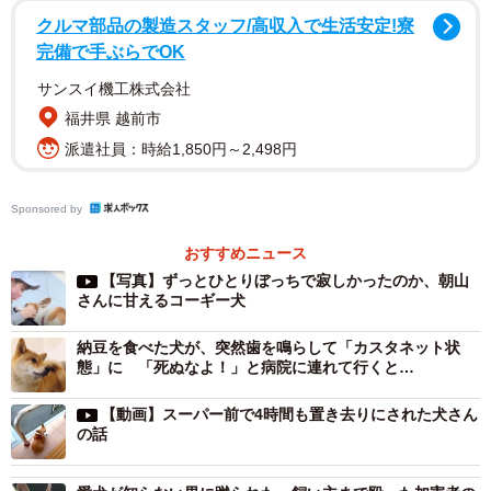
クルマ部品の製造スタッフ/高収入で生活安定!寮
完備で手ぶらでOK
サンスイ機工株式会社
福井県 越前市
派遣社員：時給1,850円～2,498円
Sponsored by
おすすめニュース
【写真】ずっとひとりぼっちで寂しかったのか、朝山
2/14
さんに甘えるコーギー犬
スーパーの店頭に繋がれ放置されていたコーギー犬を発見した「山族ラ
納豆を食べた犬が、突然歯を鳴らして「カスタネット状
イダーズ」の朝山すずさん。わんちゃんはすでに3時間以上この場所に放
態」に 「死ぬなよ！」と病院に連れて行くと…
置されていました……（YouTube動画からキャプチャー／提供：山族ライ
ダーズ【☆すずch☆】）
【動画】スーパー前で4時間も置き去りにされた犬さん
の話
夕食の買い出し動画を撮影後、朝山さんはスーパーの店長
さんから驚くべき事実を知らされます。なんとこのコーギ