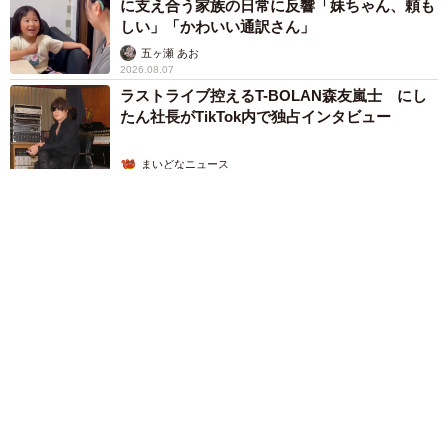
に支え合う家族の日常に反響「妹ちゃん、頼も
しい」「かわいい通訳さん」
五ヶ瀬 あお
2026.08.07
ラストライブ控えるT-BOLAN森友嵐士 にし
たん社長がTikTok内で独占インタビュー
まいどなニュース
2026.08.07