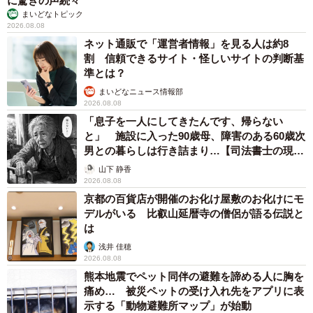
に驚きの声続々
まいどなトピック
2026.08.08
ネット通販で「運営者情報」を見る人は約8
割 信頼できるサイト・怪しいサイトの判断基
準とは？
7/14
まいどなニュース情報部
2026.08.08
店長さんの通報で警察官が到着（YouTube動画からキャプチャー／提供：
山族ライダーズ【☆すずch☆】）
「息子を一人にしてきたんです、帰らない
と」 施設に入った90歳母、障害のある60歳次
男との暮らしは行き詰まり…【司法書士の現場
そして1時間後、ようやく飼い主の男女が現れました。ファ
から】
山下 静香
ストフード店に行き、愛犬のことを忘れていたとのこと。
2026.08.08
警察官も出動する大ごとになっているとは予想だにしてい
京都の百貨店が開催のお化け屋敷のお化けにモ
なかったようです。
デルがいる 比叡山延暦寺の僧侶が語る伝説と
は
浅井 佳穂
2026.08.08
熊本地震でペット同伴の避難を諦める人に胸を
痛め… 被災ペットの受け入れ先をアプリに表
示する「動物避難所マップ」が始動