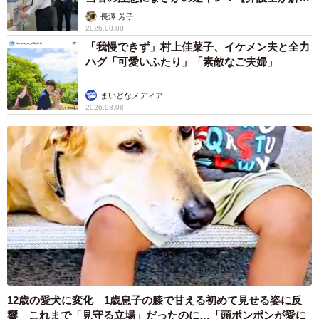
説】
長澤 芳子
2026.08.08
「我慢できず」村上佳菜子、イケメン夫と全力
ハグ「可愛いふたり」「素敵なご夫婦」
まいどなメディア
2026.08.08
12歳の愛犬に変化 1歳息子の膝で甘える初めて見せる姿に反
響 これまで「見守る立場」だったのに…「頭ポンポンが愛に