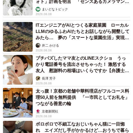
ォト」計画を明言 「センスあるカメラマン求
む」
まいどなトピック
2026.08.08
ITエンジニアがAIとつくる家庭菜園 ローカル
LLMのゆるふわAIたちとお話しながら開墾して
みたら… 夢の「スマートな菜園生活」実現な
るか
井二 かける
2026.08.08
プチバズしたママ友とのLINEスクショ うっ
かり電話番号を流出させちゃった！ 激怒する
友人 慰謝料の相場はいくらですか【弁護士が
解説】
長澤 芳子
2026.08.08
太っ腹！京都の老舗中華料理店がフルコース料
理50人前を無料提供 「一市民としてお礼を」
つながる善意の輪
京都新聞社
2026.08.08
ボロボロで不細工なおじいちゃん猫に一目惚
れ エイズだし手がかかるけど…おうちで暮ら