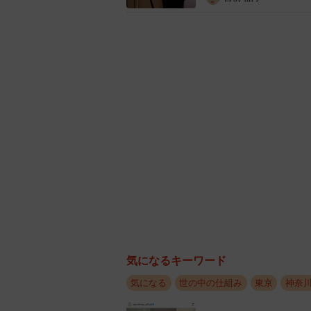
時代なので、まずはスーモやホーム
確認しながら条件を決めていこう！
とのこと。
また、「物件探すのは入居希望日2
の物件はだいたい２週間後くらいか
も「キープ」はできず、家賃を支払
そして、安い物件には、「音が響き
い」「事故物件」など必ずワケがあ
ています。ちなみに「安い物件は大
てる」という名前だそう。
初めて1人暮らしする予
気になるキーワード
6kg』『冷蔵庫は150〜2
気になる
世の中の仕組み
東京
神奈
き』が大体の目安サイズに