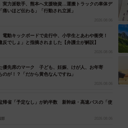
使いたいから7〜8kg』といった感じでライ
」実力派歌手、熊本へ支援物資…運搬トラックの車体デ
ぶと良きです。
「痛いほど伝わる」「行動され立派」
2026.08.06
東京/神奈川) (@ichikaritokyo)
 電動キックボードで走行中、小学生とあわや衝突！
違反でしょ」と指摘されました【弁護士が解説】
人暮らしを初めてする人たちがどんな暮らしをしてい
な投稿をしていく事で、より住んだ後にどんな暮らしを
2026.08.06
やすくできるのではないかと思い、お部屋探しに直接関
た優先席のマーク 子ども、妊娠、けが人、お年寄
ます」と、初めて一人暮らしをする人に向けて家電サイ
ものが！？「だから黄色なんですね」
珪藻土バスマットは洗濯の手間減るので超オススメ」
！ いろいろな情報を見ていると失敗しないようにと緊
2026.08.06
も抜けます。
盆帰省「予定なし」が約半数 新幹線・高速バスの「使
定の人へ。賃貸の原状回復の費用負担につい
er.com/nV21D1cT7F
報部
2026.08.06