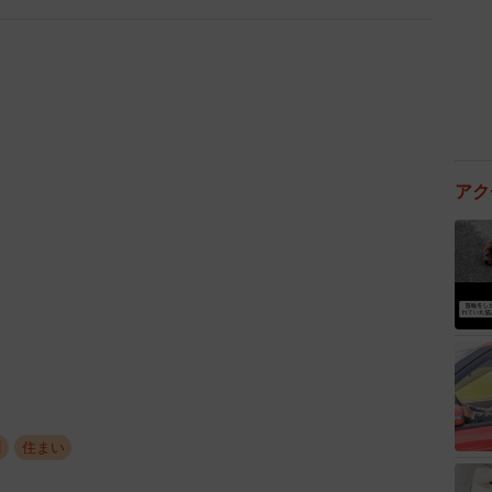
ズ等で希望条件を入れて、どれくらい物件でてくるかを
そうすれば家賃相場等もざっくりわかるので良きです」
ヶ月前〜」については、部屋を申し込むと人気エリア
ら「家賃の支払いがスタート」するため。早く見つけて
アク
わなくてはならなくなるからなんだそう。
やすい」「幹線／高速道路沿い」「間取りが使いづら
るので、なぜ安いのか理由を確認することも大切だとし
島てる見る」というのは、事故物件情報サイトが「大島
定の人へ。家電の選び方は『洗濯機は5〜
00ℓ』『電子レンジは20ℓ』『炊飯器は3合炊
川
住まい
なので『冷凍庫の容量欲しいから300ℓ以