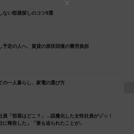
ぶ
しない部屋探しのコツ8選
らす
し予定の人へ、賃貸の原状回復の費用負担
ついて、図解や画像を使いつつリプライにわかりやすく
理由について「最近ありがたい事にＳＮＳでお部屋探
ての一人暮らし、家電の選び方
に『何から始めれば良いかがわからない』『いつから動
事が多いです。そのため、いつ頃から動けばいいか、予
、などを事前にTwitterなどで発信しておけば安心し
いかと思い、こういった発信を定期的に行っておりま
社員「部屋はどこ？」→誤魔化した女性社員がゾッ！
社に報告した」「妻も迫られたことが」
のはＮＧ」については、「今はネットで物件が探せる