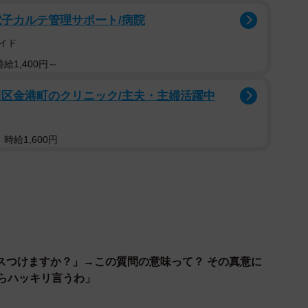
電子カルテ管理サポート/病院
はNG
日2ヶ月前〜
イド
ける
給1,400円～
ージして選ぶ
川区金港町のクリニック/主夫・主婦活躍中
を考える
る
見て無駄足減らす
時給1,600円
でなく削る
東京/神奈川) (@ichikaritokyo)
コツ】には、
スつけますか？」→この質問の意味って？ その真意に
からハッキリ言うわ」