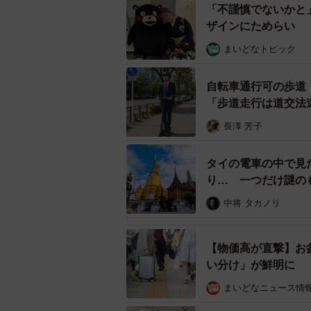
上』とか『洗濯機はドラム
「不謹慎でないかと
フスタイルに合わせて選
ザインにためらい 
まいどなトピック
— いちかり君🏡お部屋探しの人(
October 27, 2023
自転車通行可の歩道
「歩道走行は道交法
「部屋探しの内容だけではなく、一
きたいか等をイメージしやすいよう
長澤 芳子
していきたいか等のイメージを作り
タイの電車の中で見
係のない内容も定期的に発信してい
り… 一つだけ謎の
ズの目安なども発信。そのため、「
と、やけに具体的な生活の小ネタも
中将 タカノリ
張してきますが、ちょっぴり肩の力
【物価高が直撃】お
これから引っ越しする予
い分け」が鮮明に
てPointまとめ
pic.twitt
まいどなニュース情