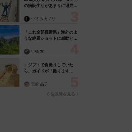
の病院生活があまりに退屈で
「画用紙と色鉛筆持ってこ
い！」→スケッチブックを見
中将 タカノリ
た家族が仰天「これ、売れま
すよ…」
「これ全部長野県」海外のよ
うな絶景ショットに感動と反
響「離れてからいいところだ
ったんだって気づいた」
行橋 友
エジプトで自撮りしていた
ら、ガイドが「撮ります
よ！」→ノリノリでポーズを
取っていたら……スマホを返
宮前 晶子
してもらえない 「日本人は
６位以降を見る
カモ代表かも」「私は6時間
で3万円払った」