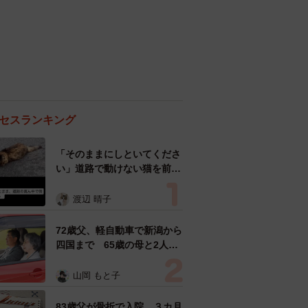
セスランキング
「そのままにしといてくださ
い」道路で動けない猫を前に
返された一言… 懸命に生き
ようとした4日間 「命の重
渡辺 晴子
さはみんな同じ」保護団体代
表の訴え
72歳父、軽自動車で新潟から
四国まで 65歳の母と2人で
3泊4日の旅 パーキングの休
憩まで分刻み… 「大学生で
山岡 もと子
も組まねえよ！」
83歳父が骨折で入院 ３カ月