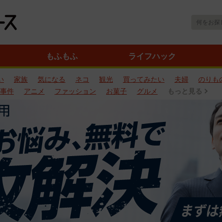
もふもふ
ライフハック
い
家族
気になる
ネコ
観光
買ってみたい
夫婦
のりも
事件
アニメ
ファッション
お菓子
グルメ
もっと見る