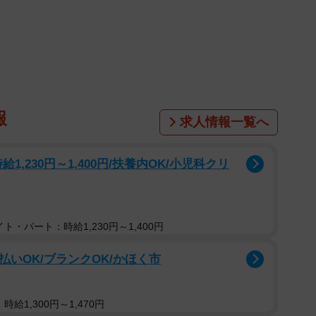
1/1
つから始める？（提供：いちかり君）
報
求人情報一覧へ
に行って…」「全然わからないから、今から探してお
給1,230円～1,400円/扶養内OK/小児科クリ
すが、ちょっと待って。どちらもＮＧだそうですよ。
続々と投稿しているのは、東京・神奈川で不動産関連
部屋探しの人（東京/神奈川）」（
@ichikaritokyo
）」
ト・パート：時給1,230円～1,400円
さんを中心に「たくさんのことを学びました、シェアし
払いOK/ブランクOK/かほく市
が上がっています。
8選
給1,300円～1,470円