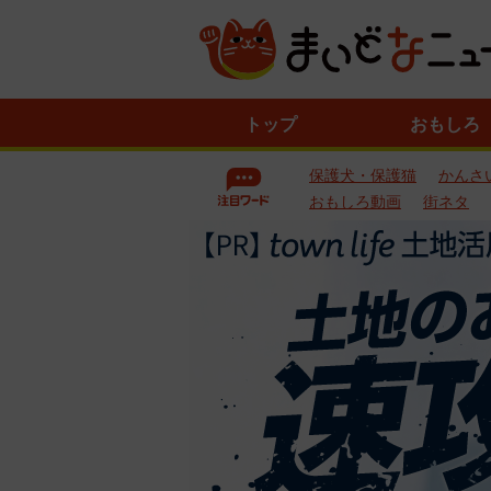
ニ
トップ
おもしろ
ュ
ー
保護犬・保護猫
かんさ
ス
一
おもしろ動画
街ネタ
覧