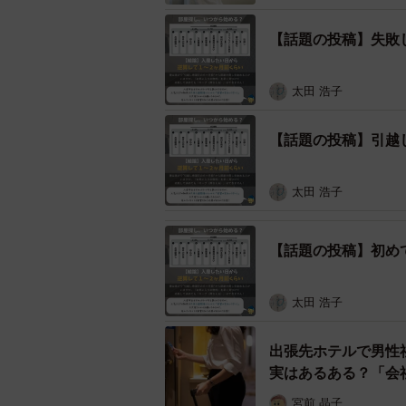
・間取りは家具配置イメージして選
・デザイナーズは実用面を考える
【話題の投稿】失敗
・安い物件は大島てる見る
・内見前にGooglemap見て無駄足減
太田 浩子
・迷ったら条件増やすのでなく削る
【話題の投稿】引越
このように投稿。さらにその理由に
解説しています。
太田 浩子
こういった投稿を積極的におこなう
【話題の投稿】初め
しのご相談を頂く事が多く、その際
けばいいか』といったご質問を頂く
算はどれくらい準備をしておけばいいか
太田 浩子
て準備していく事ができるのではな
出張先ホテルで男性
す」といちかり君。
実はあるある？「会
気になる「最初から不動産屋に行く
宮前 晶子