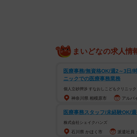
部屋探しはい
まいどなの求人情
まず「住みたい地域の不動産屋さん
医療事務/無資格OK/週2～3日/時
こうかなと」などと考えてしまいま
ニックでの医療事務業務
そんな賃貸暮らしのライフハックを
個人立砂押渉 すなおしこどもクリニック
の会社を運営する「いちかり君🏡お
神奈川県 相模原市
アルバイ
です。投稿には、一人暮らし初心者
医療事務スタッフ/未経験OK/週
てくれてありがとう」と、感謝の声
株式会社シェイクハンズ
失敗しない部屋探しのコツ
石川県 かほく市
派遣社員：時