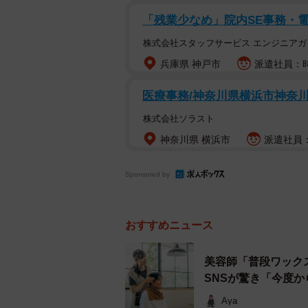
「残業少なめ」院内SE事務・
・最初から不動産屋に行く
・物件探すのは入居希望
株式会社スタッフサービス エンジニアガ
・希望条件に優先順位つ
兵庫県 神戸市
派遣社員：時
・間取りは家具配置イメ
医療事務/神奈川県横浜市神奈
・デザイナーズは実用面
・安い物件は大島てる見
株式会社ソラスト
・内見前にGooglemap
神奈川県 横浜市
派遣社員：
・迷ったら条件増やすの
Sponsored by
— いちかり君🏡お部屋探しの人(
October 28, 2023
おすすめニュース
たとえば、【失敗しない部屋探しの
・最初から不動産屋に行くはNG
美容師「普段ワック
・物件探すのは入居希望日2ヶ月前〜
SNSが驚き「今度
・希望条件に優先順位つける
Aya