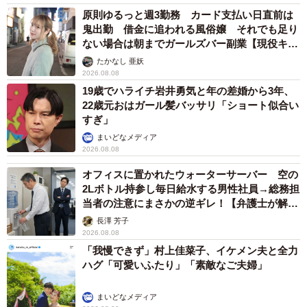
手の28歳モデル兼俳優が第1子出産を報告「母
子ともに健康…日々、大切に過ごしたい」
まいどなトピック
2026.08.08
お盆明けは介護相談が3割増加 帰省時に確認したい「離れて暮
らす親の異変」チェックポイントは？
まいどなニュース情報部
2026.08.08