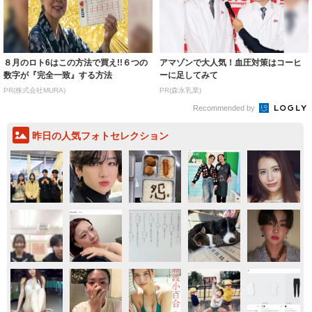
数字が『完全一致』する方法
ーに足してみて
PR(株式会社MURA)
PR(森永乳業)
Recommended by
昨日の人気フォトセレクション