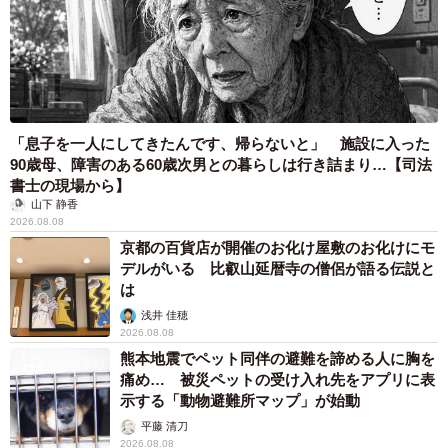
オフィスに置かれたウォーターサーバー 空の
2Lボトル持参し毎日給水する男性社員→総務担
当者の注意にまさかの逆ギレ！【弁護士が解
説】
長澤 芳子
2026.08.08
「我慢できず」村上佳菜子、イケメン夫と全力
ハグ「可愛いふたり」「素敵なご夫婦」
まいどなメディア
2026.08.08
12歳の愛犬に変化 1歳息子の膝で甘える初め
て見せる姿に反響 これまで「見守る立場」だ
ったのに…「頭ポンポンが愛に満ちている」
「尊…」
梨木 香奈
2026.08.08
何かと人に舐められた黒髪時代 30代後半で金
髪デビューしたら…人生が激変！【漫画】
海川 まこと
2026.08.08
夫はマイファスHiro、義父母も義兄も超有名歌