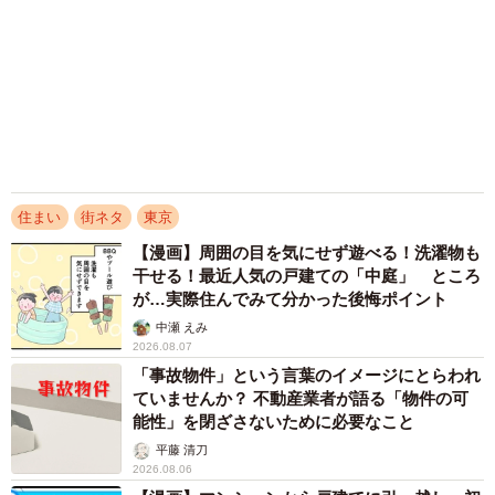
本音とは
まいどなデータ
2026.07.27
かき混ぜないコンポストでフワフワ腐葉土を作
る工夫とは？ 使うのは鉄パイプ＆米ぬか 庭
師のDIYアイデアが11万回再生「理にかなった
手法」
そんでなライターズ
2026.07.26