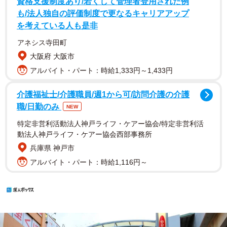
資格支援制度あり/若くして管理者登用された例
も/法人独自の評価制度で更なるキャリアアップ
を考えている人も是非
アネシス寺田町
大阪府 大阪市
アルバイト・パート：時給1,333円～1,433円
介護福祉士/介護職員/週1から可/訪問介護の介護
職/日勤のみ
NEW
特定非営利活動法人神戸ライフ・ケアー協会/特定非営利活
動法人神戸ライフ・ケアー協会西部事務所
兵庫県 神戸市
アルバイト・パート：時給1,116円～