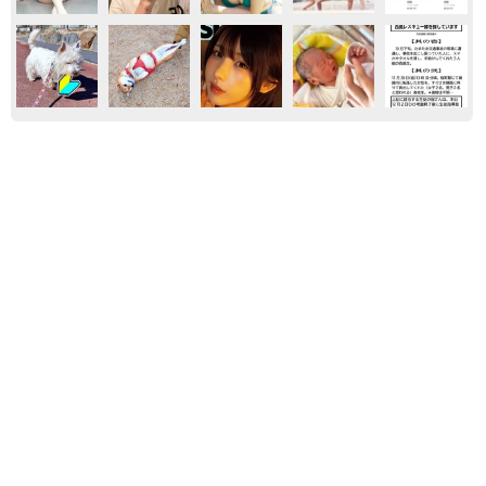
住まい
街ネタ
東京
【漫画】周囲の目を気にせず遊べる！洗濯物も
干せる！最近人気の戸建ての「中庭」 ところ
が…実際住んでみて分かった後悔ポイント
中瀬 えみ
2026.08.07
「事故物件」という言葉のイメージにとらわれ
ていませんか？ 不動産業者が語る「物件の可
能性」を閉ざさないために必要なこと
平藤 清刀
2026.08.06
【漫画】マンションから戸建てに引っ越し、初
めて感じた「ちょっとした不便」それは……
ゴミ出し、Wi-Fi、地味だけど致命的な欠点！
中瀬 えみ
2026.07.28
令和の高校生に聞いた「将来も実家を出たくな
い」はどれくらい？「出たい」「出たくない」