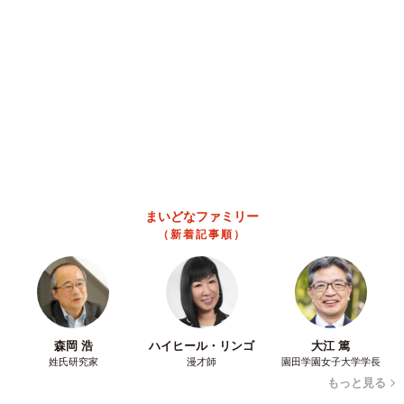
割 信頼できるサイト・怪しいサイトの判断基
準とは？
まいどなニュース情報部
2026.08.08
「息子を一人にしてきたんです、帰らないと」 施設に入った
90歳母、障害のある60歳次男との暮らしは行き詰まり…【司法
書士の現場から】
山下 静香
2026.08.08
京都の百貨店が開催のお化け屋敷のお化けにモ