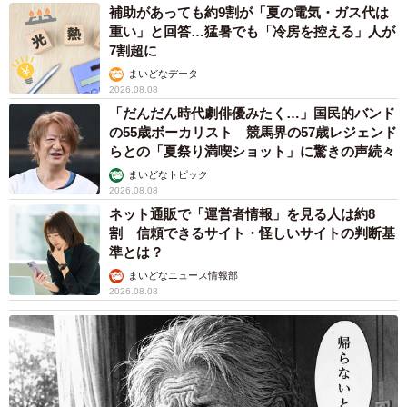
デルがいる 比叡山延暦寺の僧侶が語る伝説と
は
浅井 佳穂
2026.08.08
熊本地震でペット同伴の避難を諦める人に胸を
痛め… 被災ペットの受け入れ先をアプリに表
示する「動物避難所マップ」が始動
平藤 清刀
2026.08.08
原則ゆるっと週3勤務 カード支払い日直前は
鬼出勤 借金に追われる風俗嬢 それでも足り
ない場合は朝までガールズバー副業【現役キャ
ストに取材】
たかなし 亜妖
2026.08.08
19歳でハライチ岩井勇気と年の差婚から3年、
22歳元おはガール髪バッサリ「ショート似合い
すぎ」
まいどなメディア
2026.08.08