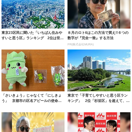
東京23区民に聞いた「いちばん住みや
８月のロト6はこの方法で買え!!６つの
すいと思う区」ランキング 2位は世田
数字が『完全一致』する方法
谷区、1...
PR(株式会社MURA)
「さいきょう」じゃなくて「にしきょ
東京で「子育てしやすいと思う区ラン
う」 京都市の区名アピールの使命を
キング」 2位「杉並区」を超えて、1
背負ったキャ...
位に選ばれ...
８月のロト6はこの方法で買え!!６つの
アマゾンで大人気！血圧対策はコーヒ