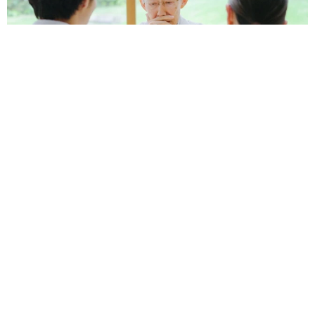
太っ腹！京都の老舗中華料理店がフルコース料
理50人前を無料提供 「一市民としてお礼を」
つながる善意の輪
京都新聞社
2026.08.08
ボロボロで不細工なおじいちゃん猫に一目惚
れ エイズだし手がかかるけど…おうちで暮ら
すと「おじ猫」だって可愛くなったよ！
鶴野 浩己
2026.08.08
「夏休みはたくさん働いてほしい」と職場から
頼まれた高2息子 バイトで稼ぎすぎると扶養
を外れて税金や保険料が上がる？【FPが解
説】
もくもくライターズ
2026.08.08
2泊3日の東京出張→飼い主さんが不在中ハムス
ターに異変 眉間にできた深いしわ、「急に老
けた？」【漫画】
海川 まこと
2026.08.08