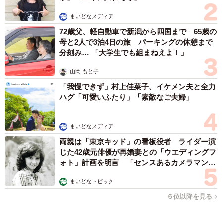
（新着記事順）
森岡 浩
ハイヒール・リンゴ
大江 篤
姓氏研究家
漫才師
園田学園女子大学学長
もっと見る
補助があっても約9割が「夏の電気・ガス代は
重い」と回答…猛暑でも「冷房を控える」人が
7割超に
まいどなデータ
2026.08.08
「だんだん時代劇俳優みたく…」国民的バンド
の55歳ボーカリスト 競馬界の57歳レジェンド
らとの「夏祭り満喫ショット」に驚きの声続々
まいどなトピック
2026.08.08
ネット通販で「運営者情報」を見る人は約8