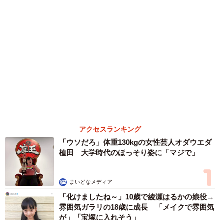
まいどなメディア
両親は「東京キッド」の看板役者 ライダー演
じた42歳元俳優が再婚妻との「ウエディングフ
ォト」計画を明言 「センスあるカメラマン求
む」
まいどなトピック
６位以降を見る
まいどなファミリー