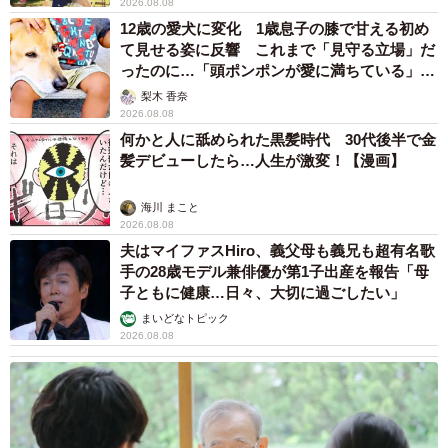
両親は「東京キッド」の看板役者 ライダー演
じた42歳元俳優が再婚妻との「ウエディングフ
ォト」計画を明言 「センスあるカメラマン求
む」
まいどなトピック
2026.08.08
ITエンジニアがAIとつくる家庭菜園 ローカル
LLMのゆるふわAIたちとお話しながら開墾して
みたら… 夢の「スマートな菜園生活」実現な
るか
井二 かける
2026.08.08
プチバズしたママ友とのLINEスクショ うっ
かり電話番号を流出させちゃった！ 激怒する
友人 慰謝料の相場はいくらですか【弁護士が
解説】
長澤 芳子
2026.08.08
「テレビより私を見て？」パパの目の前に陣取
る犬に1.4万いいね あまりにも健気な熱烈ア
ピールのちょっと切ない結末
梨木 香奈
2026.08.08