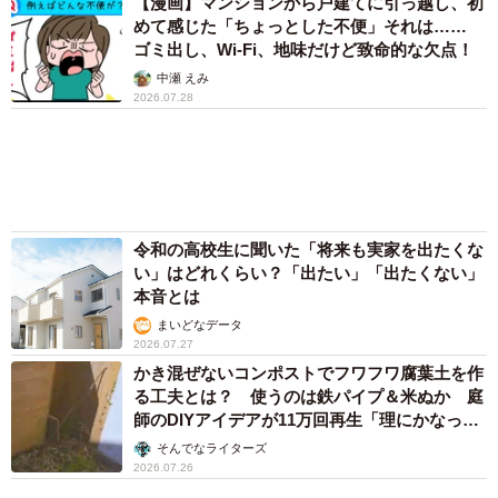
アクセスランキング
「ウソだろ」体重130kgの女性芸人オダウエダ
植田 大学時代のほっそり姿に「マジで」
まいどなメディア
「化けましたね～」10歳で綾瀬はるかの娘役→
雰囲気ガラリの18歳に成長 「メイクで雰囲気
が」「宝塚に入れそう」
まいどなメディア
72歳父、軽自動車で新潟から四国まで 65歳の
母と2人で3泊4日の旅 パーキングの休憩まで
分刻み… 「大学生でも組まねえよ！」
山岡 もと子
「我慢できず」村上佳菜子、イケメン夫と全力
ハグ「可愛いふたり」「素敵なご夫婦」