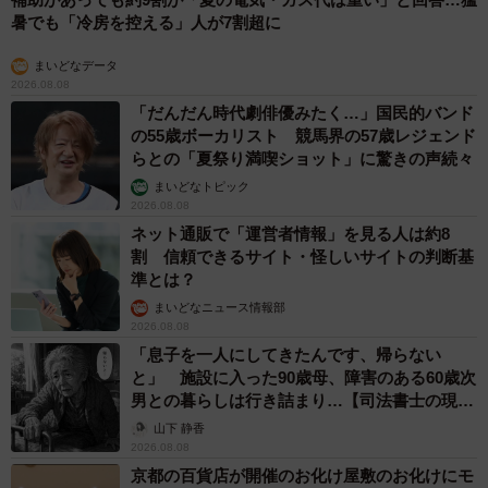
暑でも「冷房を控える」人が7割超に
まいどなデータ
2026.08.08
「だんだん時代劇俳優みたく…」国民的バンド
の55歳ボーカリスト 競馬界の57歳レジェンド
らとの「夏祭り満喫ショット」に驚きの声続々
まいどなトピック
2026.08.08
ネット通販で「運営者情報」を見る人は約8
割 信頼できるサイト・怪しいサイトの判断基
準とは？
まいどなニュース情報部
2026.08.08
「息子を一人にしてきたんです、帰らない
と」 施設に入った90歳母、障害のある60歳次
男との暮らしは行き詰まり…【司法書士の現場
から】
山下 静香
2026.08.08
京都の百貨店が開催のお化け屋敷のお化けにモ