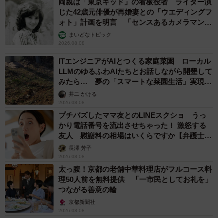
両親は「東京キッド」の看板役者 ライダー演
じた42歳元俳優が再婚妻との「ウエディングフ
ォト」計画を明言 「センスあるカメラマン求
む」
まいどなトピック
2026.08.08
ITエンジニアがAIとつくる家庭菜園 ローカル
LLMのゆるふわAIたちとお話しながら開墾して
みたら… 夢の「スマートな菜園生活」実現な
るか
井二 かける
2026.08.08
プチバズしたママ友とのLINEスクショ うっ
かり電話番号を流出させちゃった！ 激怒する
友人 慰謝料の相場はいくらですか【弁護士が
解説】
長澤 芳子
2026.08.08
太っ腹！京都の老舗中華料理店がフルコース料
理50人前を無料提供 「一市民としてお礼を」
つながる善意の輪
京都新聞社
2026.08.08