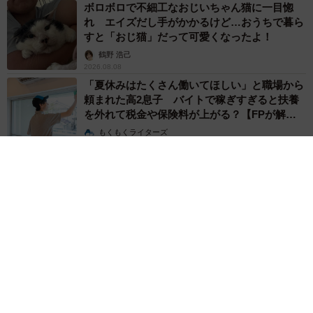
ボロボロで不細工なおじいちゃん猫に一目惚
れ エイズだし手がかかるけど…おうちで暮ら
すと「おじ猫」だって可愛くなったよ！
鶴野 浩己
2026.08.08
「夏休みはたくさん働いてほしい」と職場から
頼まれた高2息子 バイトで稼ぎすぎると扶養
を外れて税金や保険料が上がる？【FPが解
説】
もくもくライターズ
2026.08.08