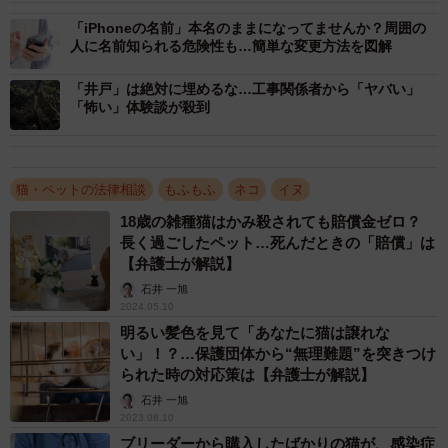
「創作者の思想または感情を創作的に表現したものであっ
「iPhoneの名前」本名のままになってませんか？周囲の
人に名前知られる危険性も…簡単な変更方法を図解
て、文芸、学術、美術または音楽の範囲に属するもの」
（著作権法２条１項１号）を創作した人は、その物の著作
「井戸」は絶対に埋めるな…工事関係者から「ヤバい」
者であり（同２号）、著作権を有することになります。著
「怖い」体験談が殺到
作権は、特許権や意匠権、商標権のように、特別な登録手
続を取る必要はありません。
猫・ペットの法律相談
もふもふ
ネコ
イヌ
自分の飼っているペットの面白いしぐさや愛らしい姿を撮
18歳の雑種猫はかみ殺されても賠償金ゼロ？
長く過ごしたペット…死んだときの「賠償」は
影した写真や動画は、撮
【弁護士が解説】
影者のオリジナリティに溢れた創作品として、撮影者であ
石井 一旭
る飼い主の著作物に該当す
2024.05.10
るでしょう。
明るい髪色を見て「あなたに猫は譲れな
い」！？…保護団体から“無理難題”を突きつけ
られた時の対応策は【弁護士が解説】
著作権者には、著作物に対する様々な権利が認められます
石井 一旭
が、その中に複製権（著
2023.08.10
作権法２１条）というものがあります。複製とは、「印
ブリーダーから購入したばかりの猫が、感染症