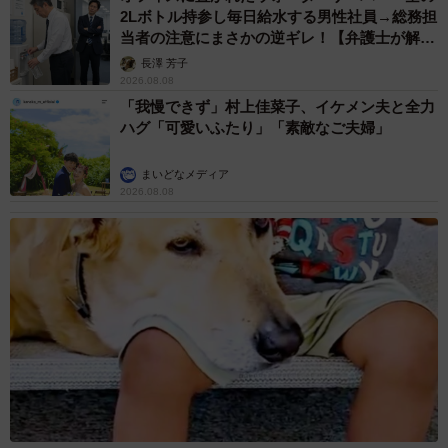
2Lボトル持参し毎日給水する男性社員→総務担
当者の注意にまさかの逆ギレ！【弁護士が解
説】
長澤 芳子
2026.08.08
「我慢できず」村上佳菜子、イケメン夫と全力
ハグ「可愛いふたり」「素敵なご夫婦」
まいどなメディア
2026.08.08