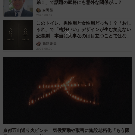
弟！」で話題の武将にも意外な関係が…？
で、損害賠償請求を行っていくことになります。
森岡 浩
2026.08.09
また、著作権侵害には刑事罰（１０年以下の懲役又は１０
このトイレ、男性用と女性用どっち！？「おし
００万円以下の罰金又はこれを併科されます。著作権法１
ゃれ」で「格好いい」デザインが生む笑えない
悲喜劇 本当に大事なのは目立つことではな
１９条）も定められています。無断転載が繰り返されるな
く…
高野 朋美
ど悪質な場合は刑事告訴することも視野に入ってきます。
2026.08.09
無断転載に対する対抗手段として削除仮処分、発信者情報
開示請求、損害賠償請求や刑事告訴などを紹介しました
が、これらの法的手続はいずれも複雑で手間がかかります
から、見通しをしっかり立てた上で実行しなければなりま
せん。法的手続を検討する場合は、あらかじめ弁護士に相
談することをおすすめします。
◇ ◇
京都五山送り火ピンチ 気候変動や獣害に施設老朽化「もう限
【今回解説した記事】