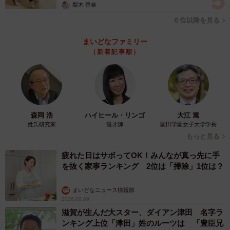
梨木 香奈
▽３ 発信者情報開示請求、民事・刑事上の請求
６位以降を見る
著作権は法的に認められた権利ですから、他人の著作権を
まいどなファミリー
（新着記事順）
侵害した場合は、不法行為として、著作権者に与えた損害
を賠償しなければなりません。例えば、自分のペットの写
真を使ったグッズを販売していたが、無断転載によって販
売を妨害され売上が減少するなどの損害が生じた場合は、
無断転載者に損害賠償を請求することも検討すべきでしょ
森岡 浩
ハイヒール・リンゴ
大江 篤
う。
姓氏研究家
漫才師
園田学園女子大学学長
もっと見る
損害賠償請求をするためには、相手の住所・氏名を特定す
疲れた日はサボってOK！みんなが真っ先に手
る必要があります。しかし、ネットアカウントの多くは匿
を抜く家事ランキング 2位は「掃除」1位は？
名で、見ただけではどこの誰なのかがわからないことがほ
まいどなニュース情報部
とんどです。そこで、「中の人」を特定するための手続と
2026.08.09
して、発信者情報開示請求という手続があります。この発
滋賀が生んだ大スター、ダイアン津田 名字ラ
ンキング上位「津田」姓のルーツは 「豊臣兄
信者情報開示請求で無断転載者の正体を明らかにした上