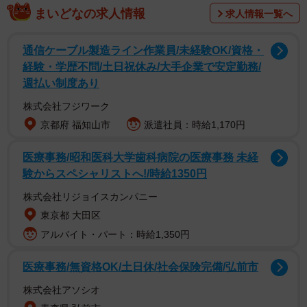
のは、愛犬がペット用ドライルームの中にいるちょっとSF
まいどなの求人情報
求人情報一覧へ
っぽい雰囲気の画像。投稿から数日後、「ニコニコしなが
らゲーミングPCに侵入してきたワンコ」などと事実と異な
通信ケーブル製造ライン作業員/未経験OK/資格・
るコメントを付けて投稿し、多くの「いいね」を集めてい
経験・学歴不問/土日祝休み/大手企業で安定勤務/
週払い制度あり
るといいます。
株式会社フジワーク
このような問題が起きたとき、飼い主としては何か対策は
京都府 福知山市
派遣社員：時給1,170円
取れるのでしょうか。ペットに関する法律問題を取り扱っ
医療事務/昭和医科大学歯科病院の医療事務 未経
ているあさひ法律事務所・代表弁護士の石井一旭氏が解説
験からスペシャリストへ!/時給1350円
します。
株式会社リジョイスカンパニー
東京都 大田区
アルバイト・パート：時給1,350円
医療事務/無資格OK/土日休/社会保険完備/弘前市
株式会社アソシオ