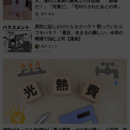
犬、濡れた直後の激変ぶりが話題 「新種
だ！」「河童だ」「毛刈りされたあとの羊」
梨木 香奈
2026.08.09
異性に話しかけたらセクハラ？ 黙っていたら
フキハラ？ 「最近、生きるの難しい」令和の
職場で悩む上司【漫画】
海川 まこと
2026.08.09
補助があっても約9割が「夏の電気・ガス代は重い」と回答…猛