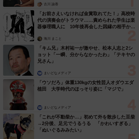
古川 諭香
違法行為である無断転載に対する対応策としては、まず著
「お前さえいなければ金賞取れてた！」高校時
作権の侵害を理由としてその投稿の削除を求める方法があ
代の演奏会がトラウマ……責められた学生は楽
器修理職人に 10年後再会した因縁の相手から
ります。無断転載者にDMなどで直接警告することでもいい
思わぬ申し出【漫画】
のですが、X（Twitter）やYouTube、Instagram等の著名な
海川 まこと
サービスには、著作権侵害を始めとした知的財産権の問題
「キム兄」木村祐一が激やせ、松本人志と2シ
について報告する仕組みが設置されています。
ョット「一瞬、分からなかったわ」「テキヤの
兄さん」
この仕組みを使って、該当する投稿が著作権を侵害するも
まいどなメディア
のであることと、そのように考える根拠を運営側に示し
「ウソだろ」体重130kgの女性芸人オダウエダ
て、プラットフォームに削除をお願いするのがもっとも簡
植田 大学時代のほっそり姿に「マジで」
便な方法です。
まいどなメディア
プラットフォーム側にそのような通報の仕組みがない場合
「これが不動柴か…」初めて外を散歩した豆柴
は、裁判所に削除仮処分の手続を申し立てることを検討す
→2分後、足元でうるうる 「かわいすぎる」
「ぬいぐるみみたい」
ることになります。