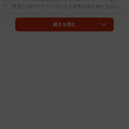
ぐ、悪質なSNSアカウントによる被害が後を絶ちません。
先日も自分の愛犬との微笑ましい日常をX（旧Twitter）や
Instagramに投稿している人気のアカウントが、写真を盗用
続きを読む
されて困っているとのニュースが話題になりました。
「まいどなニュース」の記事によると、無断で転載された