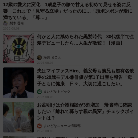
12歳の愛犬に変化 1歳息子の膝で甘える初めて見せる姿に反
響 これまで「見守る立場」だったのに…「頭ポンポンが愛に
満ちている」「尊…」
梨木 香奈
2026.08.08
何かと人に舐められた黒髪時代 30代後半で金
髪デビューしたら…人生が激変！【漫画】
海川 まこと
2026.08.08
夫はマイファスHiro、義父母も義兄も超有名歌
手の28歳モデル兼俳優が第1子出産を報告「母
子ともに健康…日々、大切に過ごしたい」
まいどなトピック
2026.08.08
お盆明けは介護相談が3割増加 帰省時に確認
したい「離れて暮らす親の異変」チェックポイ
ントは？
まいどなニュース情報部
2026.08.08