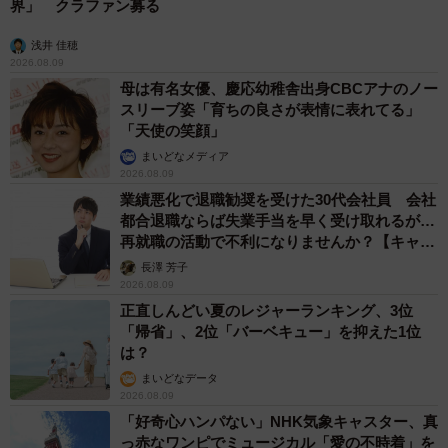
界」 クラファン募る
浅井 佳穂
▽地域情報サイトを悪用…“里親詐欺”か？ 子猫の譲渡でト
2026.08.09
ラブル、虐殺が疑われる写真も
母は有名女優、慶応幼稚舎出身CBCアナのノー
https://maidonanews.jp/article/14271445
スリーブ姿「育ちの良さが表情に表れてる」
「天使の笑顔」
まいどなメディア
2026.08.09
業績悪化で退職勧奨を受けた30代会社員 会社
都合退職ならば失業手当を早く受け取れるが…
再就職の活動で不利になりませんか？【キャリ
アカウンセラーが解説】
長澤 芳子
2026.08.09
正直しんどい夏のレジャーランキング、3位
「帰省」、2位「バーベキュー」を抑えた1位
は？
まいどなデータ
2026.08.09
「好奇心ハンパない」NHK気象キャスター、真
っ赤なワンピでミュージカル「愛の不時着」を