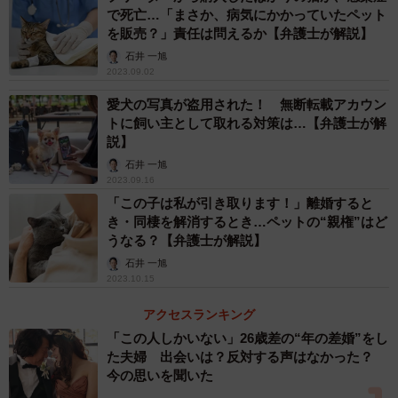
刷、写真、複写、録音、録画
で死亡…「まさか、病気にかかっていたペット
を販売？」責任は問えるか【弁護士が解説】
その他の方法により有形的に再製すること」をいいます
石井 一旭
（同法２条１項１５号）。詳
2023.09.02
細は省きますが、要するに、一定の例外（私的使用のため
愛犬の写真が盗用された！ 無断転載アカウン
の複製であるとか、図書館
トに飼い主として取れる対策は…【弁護士が解
での複写など）を除いて、著作権を有しない第三者が誰か
説】
の著作物のコピーを自由に
石井 一旭
2023.09.16
作成することは許されないのです。またこの他にも著作権
「この子は私が引き取ります！」離婚すると
者は、自分の著作物をネッ
き・同棲を解消するとき…ペットの“親権”はど
トなどで公衆送信する権利（公衆送信権。同法２３条１
うなる？【弁護士が解説】
項）も専有しています。そこ
石井 一旭
2023.10.15
で、著作物の電子データファイルをサーバにアップロード
する行為は、著作権者の複
アクセスランキング
製権もしくは公衆送信権を侵害する違法行為となります。
「この人しかいない」26歳差の“年の差婚”をし
た夫婦 出会いは？反対する声はなかった？
今の思いを聞いた
▽２ 削除請求