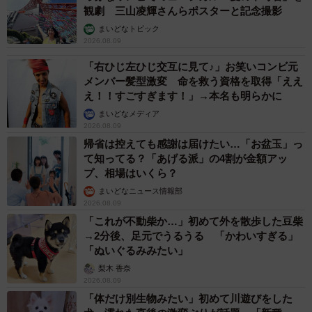
観劇 三山凌輝さんらポスターと記念撮影
まいどなトピック
2026.08.09
「右ひじ左ひじ交互に見て♪」お笑いコンビ元
メンバー髪型激変 命を救う資格を取得「ええ
え！！すごすぎます！」→本名も明らかに
まいどなメディア
2026.08.09
帰省は控えても感謝は届けたい…「お盆玉」っ
て知ってる？「あげる派」の4割が金額アッ
プ、相場はいくら？
まいどなニュース情報部
2026.08.09
「これが不動柴か…」初めて外を散歩した豆柴
→2分後、足元でうるうる 「かわいすぎる」
「ぬいぐるみみたい」
梨木 香奈
2026.08.09
「体だけ別生物みたい」初めて川遊びをした