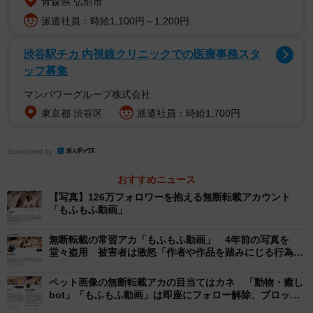
青森県 弘前市
派遣社員：時給1,100円～1,200円
渋谷駅チカ 内視鏡クリニックでの医療事務スタ
ッフ募集
マンパワーグループ株式会社
東京都 渋谷区
派遣社員：時給1,700円
2/2
Sponsored by
126万フォロワーを抱える無断転載アカウント「もふもふ動画」
おすすめニュース
【写真】126万フォロワーを抱える無断転載アカウント
「もふもふ動画」
著作権侵害を理由に、削除請求や損害賠償請求が
可能
無断転載の常習アカ「もふもふ動画」 4年前の写真を
堂々盗用 被害者は激怒「作者や作品を踏みにじる行為」
▽１ 著作権侵害
「根絶すべき」
ペット画像の無断転載アカの目当てはカネ 「動物・癒し
まず「著作権」について説明します。
bot」「もふもふ動画」は即座にフォロー解除、ブロック
を