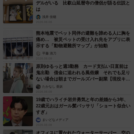
デルがいる 比叡山延暦寺の僧侶が語る伝説と
は
浅井 佳穂
2026.08.08
熊本地震でペット同伴の避難を諦める人に胸を
痛め… 被災ペットの受け入れ先をアプリに表
示する「動物避難所マップ」が始動
平藤 清刀
2026.08.08
原則ゆるっと週3勤務 カード支払い日直前は
鬼出勤 借金に追われる風俗嬢 それでも足り
ない場合は朝までガールズバー副業【現役キャ
ストに取材】
たかなし 亜妖
2026.08.08
19歳でハライチ岩井勇気と年の差婚から3年、
22歳元おはガール髪バッサリ「ショート似合い
すぎ」
まいどなメディア
2026.08.08
オフィスに置かれたウォーターサーバー 空の