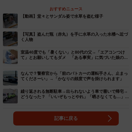
おすすめニュース
【動画】堂々とサンダル姿で水草を盗む様子
【写真】盗んだ瓶（赤丸）を手に水草の入った水槽へ近づ
く人物
室温40度でも「暑くない」と80代の父→「エアコンつけ
て」とお願いしてもダメ 「ある事実」に気づいた娘の熱
中症対策が大成功
なんで？警察官から「前のパトカーの運転手さん、止まっ
てくださーい」→「かなりの頻度で声を掛けられます」
繰り返される無断駐車→出られないよう車で塞いで帰宅→
どうなった？ 「いいぞもっとやれ」「晒さなくても…」効
果テキメンの“撃退法”に様々な反響
記事に戻る