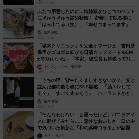
2026.08.05
ふたつ用意したのに…姉妹猫がひとつのベッド
にぎゅうぎゅう詰め状態！ 密着して眠る姿に
「はみ出てる（笑）」「幸せつまってます」
梨木 香奈
2026.08.05
「城本クリニック」を完全オマージュ 吉田沙
保里がゴロゴロ転がる日清カップヌードルCM
が20万いいね→「本家」総院長も体張って31万
いいね
まいどなニュース調査部
2026.08.05
「うちの猫、背中たくましすぎないか？」父と
並んだ猫の後ろ姿にSNS騒然 「筋トレして
る？」「すごく丈夫そう」「ハーランドかと」
梨木 香奈
2026.08.05
「そんなわけない…と思ったけど」バニラアイ
スに混ぜてみたら……意外なおいしさ 口の中
で気づいた斬新な「和の薬味コラボ」が話題
中将 タカノリ