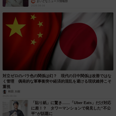
まいどなニュース情報部
2026.08.04
対立ゼロのバラ色の関係は幻？ 現代の日中関係は改善ではな
く管理 偶発的な軍事衝突や経済的混乱を避ける現状維持こそ
重視
和田 大樹
2026.08.04
「貼り紙」に驚き……「Uber Eats」だけ対応
に差！？ タワーマンションで発見した“不公
平”が話題に