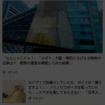
「なんじゃこりゃ！」「ロボ？」大阪・梅田にそびえる物体の
正体は？ 昭和の遺産を調査してみた結果…
太田 浩子
2026.08.06
エジプトで自撮りしていたら、ガイドが「撮り
ますよ！」→ノリノリでポーズを取っていた
ら……スマホを返してもらえない 「日本人は
カモ代表かも」「私は6時間で3万円払った」
宮前 晶子
2026.08.06