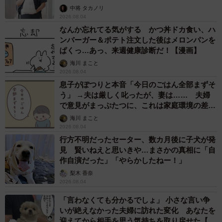
中将 タカノリ
2026.08.04
なんか忘れてる気がする かつ丼ドカ食い、ハ
ンバーガー＆ポテト注文した後はメロンパンを
ぱくっ…あっ、来週健康診断だ！【漫画】
海川 まこと
2026.08.04
息子がぽつりと本音「今日のごはん全部まずそ
う」 →夫は厳しく叱ったが、妻は…… 夫婦
で意見がまっぷたつに、これは家庭環境の差？
【漫画】
海川 まこと
2026.08.04
行方不明だったセーター、数カ月後に子犬が発
見 賢いねえと思いきや…まさかの真相に「自
作自演だった」「やらかしたねー！」
梨木 香奈
2026.08.04
「言わなくても分かるでしょ」 小さな言い争
いが絶えなかった夫婦に訪れた変化 あなたを
迎えてから相手を思う気持ちを取り戻せた【漫