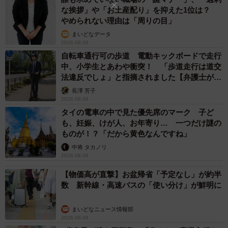
な挨拶」や「お土産配り」を抑えた1位は？
やめられない理由は「周りの目」
まいどなデータ
2026.08.06
自転車通行可の歩道 電動キックボードで走行
中、小学生とあわや衝突！ 「歩道走行は道交
法違反でしょ」と指摘されました【弁護士が解
説】
長澤 芳子
2026.08.06
タイの電車の中で見た優先席のマーク 子ど
も、妊娠、けが人、お年寄り… 一つだけ謎の
ものが！？「だから黄色なんですね」
中将 タカノリ
2026.08.06
【物価高が直撃】お盆帰省「予定なし」が約半
数 新幹線・高速バスの「使い分け」が鮮明に
まいどなニュース情報部
2026.08.06