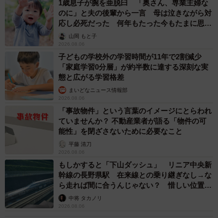
1歳息子が腕を亜脱臼 「奥さん、専業主婦な
のに」と夫の後輩から一言 母は泣きながら対
応し必死だった 何年もたった今もたまに思い
出し…
山岡 もと子
2026.08.06
子どもの学校外の学習時間が11年で2割減少
「家庭学習0分層」が約半数に達する深刻な実
態と広がる学習格差
まいどなニュース情報部
2026.08.06
「事故物件」という言葉のイメージにとらわれ
ていませんか？ 不動産業者が語る「物件の可
能性」を閉ざさないために必要なこと
平藤 清刀
2026.08.06
もしかすると「下山ダッシュ」 リニア中央新
幹線の長野県駅 在来線との乗り継ぎなし→な
ら走れば間に合うんじゃない？ 惜しい位置関
係が反響
中将 タカノリ
2026.08.06