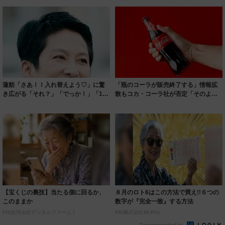
蓮舫「さあ！！入れ替えよう♡」に驚
「瓶のコーラが販売終了する」情報拡
き広がる「それ？」「でっか！」「10
散もコカ・コーラ社が否定「そのよう
年使えそう...
な予定はござ...
【宝くじの裏技】当たる側に回るか、
８月のロト6はこの方法で買え!!６つの
このままか
数字が『完全一致』する方法
PR(合同会社デジタルファーム )
PR(株式会社MURA)
Recommended by