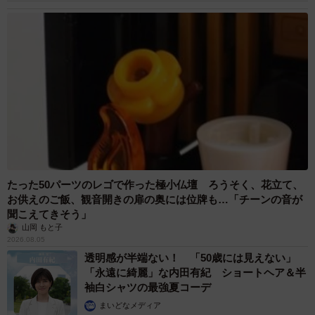
たった50パーツのレゴで作った極小仏壇 ろうそく、花立て、
お供えのご飯、観音開きの扉の奥には位牌も…「チーンの音が
聞こえてきそう」
山岡 もと子
2026.08.05
透明感が半端ない！ 「50歳には見えない」
「永遠に綺麗」な内田有紀 ショートヘア＆半
袖白シャツの最強夏コーデ
まいどなメディア