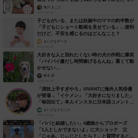
画】
海川 まこと
2026.08.04
子どもがいる、または妊娠中のママの約半数が
「子どもにショート動画を見せている」…便利
だけど、不安を感じるのはどんなこと？
まいどなデータ
2026.08.04
大好きな人と別れたくない時の犬の作戦に爆笑
「バイバイ嫌だし時間稼げるもんね」重くて動
かせない…
椎名 碧
2026.08.04
「演技上手すぎやろ」VIVANTに海外人気俳優
が登場→「イケメン」「大好きになりました」
「毎回出て」本人インスタに日本語コメント
続々
まいどなトピック
2026.08.04
「パパと結婚したい」4歳娘からプロポーズ
「1人としかできないよ」に大ショック 父
「じゃあ、じぃじとしたら？」と質問すると…