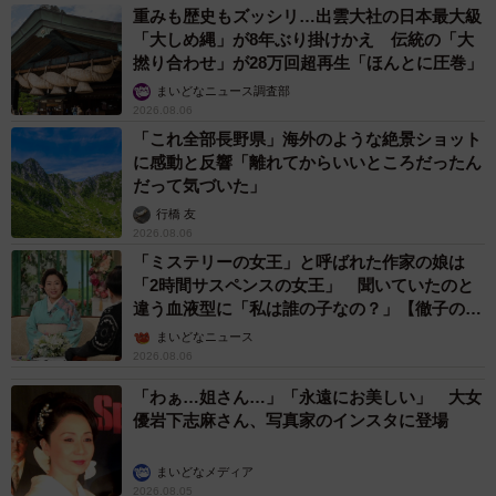
重みも歴史もズッシリ…出雲大社の日本最大級
「大しめ縄」が8年ぶり掛けかえ 伝統の「大
撚り合わせ」が28万回超再生「ほんとに圧巻」
まいどなニュース調査部
2026.08.06
「これ全部長野県」海外のような絶景ショット
に感動と反響「離れてからいいところだったん
だって気づいた」
行橋 友
2026.08.06
「ミステリーの女王」と呼ばれた作家の娘は
「2時間サスペンスの女王」 聞いていたのと
違う血液型に「私は誰の子なの？」【徹子の部
屋】
まいどなニュース
2026.08.06
「わぁ…姐さん…」「永遠にお美しい」 大女
優岩下志麻さん、写真家のインスタに登場
まいどなメディア
2026.08.05