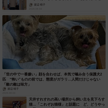
渡辺 晴子
2026.08.04
「世の中で一番嫌い」顔を合わせば、本気で噛み合う保護犬2
匹 “怖い”ものの前では、態度がガラリ…人間だけじゃない
「敵の敵は味方」
渡辺 晴子
2026.08.04
天井すれすれの高い場所から飼い主を見下ろす
猫…「これぞお猫様」と話題に ど、どうやっ