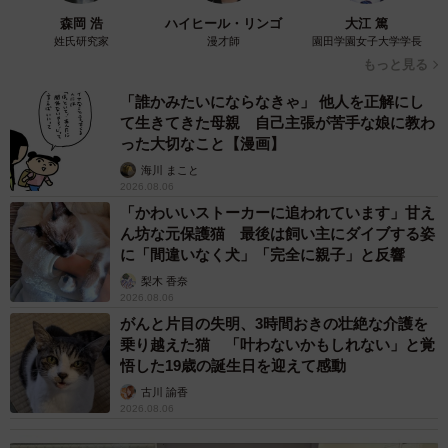
森岡 浩
ハイヒール・リンゴ
大江 篤
姓氏研究家
漫才師
園田学園女子大学学長
もっと見る
「誰かみたいにならなきゃ」 他人を正解にし
て生きてきた母親 自己主張が苦手な娘に教わ
った大切なこと【漫画】
海川 まこと
2026.08.06
「かわいいストーカーに追われています」甘え
ん坊な元保護猫 最後は飼い主にダイブする姿
に「間違いなく犬」「完全に親子」と反響
梨木 香奈
2026.08.06
がんと片目の失明、3時間おきの壮絶な介護を
乗り越えた猫 「叶わないかもしれない」と覚
悟した19歳の誕生日を迎えて感動
古川 諭香
2026.08.06