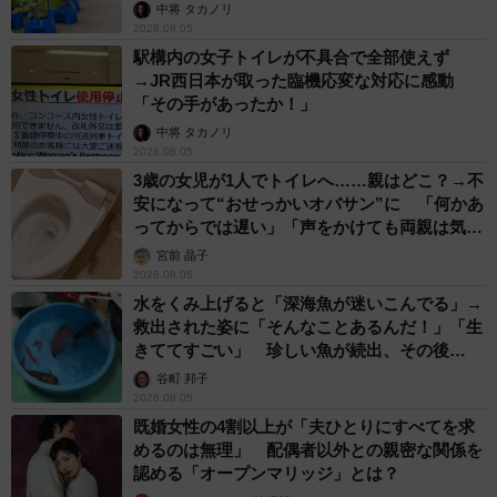
な水やりとは
中将 タカノリ
2026.08.05
駅構内の女子トイレが不具合で全部使えず
→JR西日本が取った臨機応変な対応に感動
「その手があったか！」
中将 タカノリ
2026.08.05
3歳の女児が1人でトイレへ……親はどこ？→不
安になって“おせっかいオバサン”に 「何かあ
ってからでは遅い」「声をかけても両親は気づ
かぬまま」
宮前 晶子
2026.08.05
水をくみ上げると「深海魚が迷いこんでる」→
救出された姿に「そんなことあるんだ！」「生
きててすごい」 珍しい魚が続出、その後
は……
谷町 邦子
2026.08.05
既婚女性の4割以上が「夫ひとりにすべてを求
めるのは無理」 配偶者以外との親密な関係を
認める「オープンマリッジ」とは？