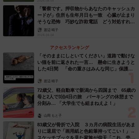
2026.08.04
「警察です。押収物からあなたのキャッシュカ
ードが」住所も生年月日も一致 心臓が止まり
そうな恐怖 巧妙な詐欺電話 どう対処すれ
ば…
渡辺 晴子
2026.08.04
アクセスランキング
「そのままにしといてください」道路で動けな
い猫を前に返された一言… 懸命に生きようと
した4日間 「命の重さはみんな同じ」保護団
体代表の訴え
渡辺 晴子
72歳父、軽自動車で新潟から四国まで 65歳の
母と2人で3泊4日の旅 パーキングの休憩まで
分刻み… 「大学生でも組まねえよ！」
山岡 もと子
83歳父が骨折で入院 ３カ月の病院生活があま
りに退屈で「画用紙と色鉛筆持ってこい！」→
スケッチブックを見た家族が仰天「これ、売れ