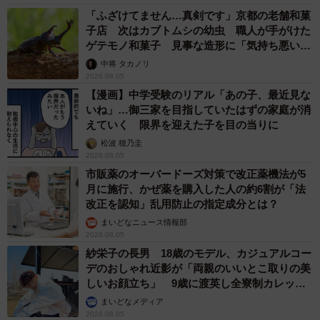
「ふざけてません…真剣です」京都の老舗和菓
子店 次はカブトムシの幼虫 職人が手がけた
ゲテモノ和菓子 見事な造形に「気持ち悪いく
らいリアル」
中将 タカノリ
2026.08.05
【漫画】中学受験のリアル「あの子、最近見な
いね」…御三家を目指していたはずの家庭が消
えていく 限界を迎えた子を目の当りに
松波 穂乃圭
2026.08.05
市販薬のオーバードーズ対策で改正薬機法が5
月に施行、かぜ薬を購入した人の約6割が「法
改正を認知」乱用防止の指定成分とは？
まいどなニュース情報部
2026.08.05
紗栄子の長男 18歳のモデル、カジュアルコー
デのおしゃれ近影が「両親のいいとこ取りの美
しいお顔立ち」 9歳に渡英し全寮制カレッジ
で学ぶ
まいどなメディア
2026.08.05