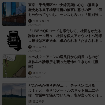
東京・千代田区の中央線高架に心ない落書き
歴史ある昌平橋架道橋の被害に怒りの声 「何
も分かってないし、センスも古い」「罰則強化
して」
中将 タカノリ
2026.08.06
「LINEのQRコードを添付して」社長をかたる
詐欺メール続々 社員を個人アカウントへ誘導
→最後は不正送金…求められる「だまされる前
提」の対策
井二 かける
2026.08.06
木の枝？エアコンの送風口から細長いものが…
昼休みの診療所を襲った恐怖の生きもの【漫
画】
海川 まこと
2026.08.05
どこからか鳴き声が……「テッペンにおる
よ！」と、高さ40メートルのネット頂上に子
猫 営業中で悩んでいたら、客が言ってくれた
のは？
渡辺 晴子