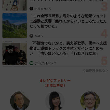
ますよ…」
中将 タカノリ
「これ全部長野県」海外のような絶景ショット
に感動と反響「離れてからいいところだったん
だって気づいた」
行橋 友
「不謹慎でないかと」実力派歌手、熊本へ支援
物資…運搬トラックの車体デザインにためら
い 「痛いほど伝わる」「行動され立派」
まいどなトピック
６位以降を見る
まいどなファミリー
（新着記事順）