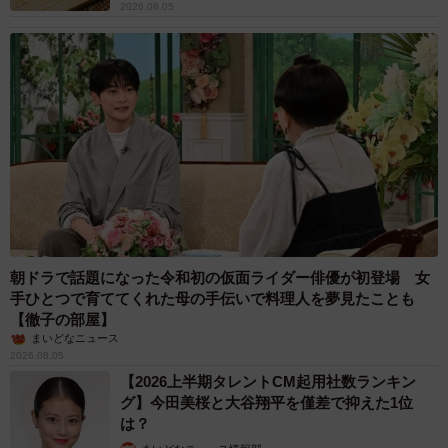
2026.08.05
朝ドラで話題になった令和初の仮面ライダー俳優が初登場 女
手ひとつで育ててくれた母の手伝いで料理人を夢見たことも
【徹子の部屋】
まいどなニュース
2026.08.05
【2026上半期タレントCM起用社数ランキン
グ】今田美桜と大谷翔平を僅差で抑えた1位
は？