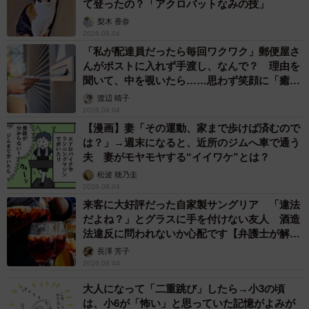
て登ったの？「アクロバットなみの技」
梨木 香奈
2026.08.04
「私が配達員だったら毎回ワクワク」郵便屋さ
んがポストに入れず手渡し、なんで？ 理由を
聞いて、中を覗いたら……思わず笑顔に「癒し
ですね」
渡辺 晴子
2026.08.04
【漫画】妻「その運動、家まで歩けば済むので
は？」→週末になると、近所のジムへ車で通う
夫 妻がモヤモヤする“イイワケ”とは？
松波 穂乃圭
2026.08.04
来客に大好評だった自家製サングリア 「違法
だよね？」とグラスに手を付けない友人 酒造
法違反に問われないか心配です【弁護士が解
説】
長澤 芳子
2026.08.04
大人になって「二重跳び」したら→小3の頃
は、小6が「怖い」と思っていた記憶がよみが