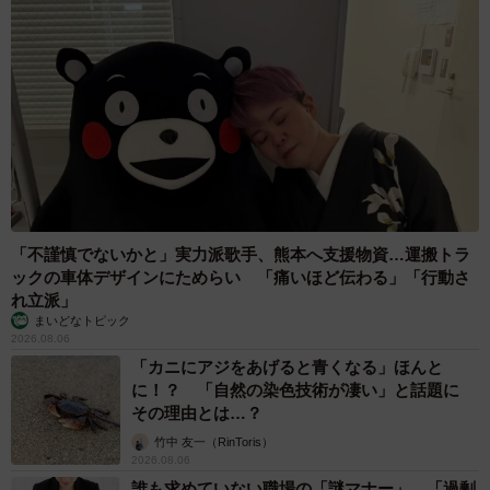
「不謹慎でないかと」実力派歌手、熊本へ支援物資…運搬トラ
ックの車体デザインにためらい 「痛いほど伝わる」「行動さ
れ立派」
まいどなトピック
2026.08.06
「カニにアジをあげると青くなる」ほんと
に！？ 「自然の染色技術が凄い」と話題に
その理由とは…？
竹中 友一（RinToris）
2026.08.06
誰も求めていない職場の「謎マナー」、「過剰