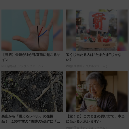
【当選】金運が上がる直前に起こるサ
宝くじ当たる人は“たまたま”じゃな
イン
い?!
PR(合同会社デジタルファーム )
PR(合同会社デジタルファーム )
裏山から「震えるレベル」の発掘
【宝くじ】このままの買い方で、本当
品！…100年前の “奇跡の完品”に「す
に当たると思いますか
っごい興奮...
PR(合同会社デジタルファーム )