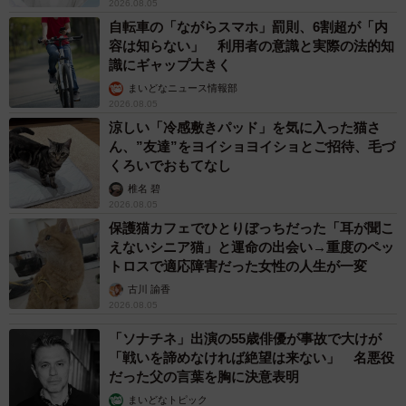
2026.08.05
自転車の「ながらスマホ」罰則、6割超が「内
容は知らない」 利用者の意識と実際の法的知
識にギャップ大きく
まいどなニュース情報部
2026.08.05
涼しい「冷感敷きパッド」を気に入った猫さ
ん、”友達”をヨイショヨイショとご招待、毛づ
くろいでおもてなし
椎名 碧
2026.08.05
保護猫カフェでひとりぼっちだった「耳が聞こ
えないシニア猫」と運命の出会い→重度のペッ
トロスで適応障害だった女性の人生が一変
古川 諭香
2026.08.05
「ソナチネ」出演の55歳俳優が事故で大けが
「戦いを諦めなければ絶望は来ない」 名悪役
だった父の言葉を胸に決意表明
まいどなトピック