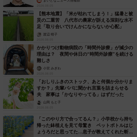
まいどなニュース情報部
2026.08.05
【熊本地震】「米が枯れてしまう！」猛暑と被
災の二重苦 八代市の農家が訴える深刻な水不
足「取り合いでけんかにならないか心配」
渡辺 晴子
2026.08.05
かかりつけ動物病院の「時間外診療」が減少の
理由は？ 夜間や休日の“時間外診療”を続ける
難しさ
小宮 みぎわ
2026.08.05
「おしりふきのストック、あと何個か分かりま
すか？」先輩パパに聞かれ言葉を詰まらせる
夫 家事は「かなりやってる」はずだった
山岡 もと子
2026.08.05
「このやり方で合ってるん？」小学校から持ち
帰った鉢植えを見て母驚き ペットボトルはじ
ょうろだと思ってた…息子が教えてくれた斬新