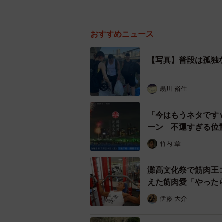
おすすめニュース
【写真】普段は孤独
黒川 裕生
「今はもうネタです
ーン 不運すぎる位
竹内 章
灘高文化祭で筋肉王
えた筋肉愛「やった
伊藤 大介