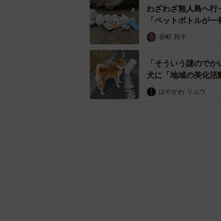
わざわざ無人島へ行
「ペットボトルが一
谷町 邦子
「そういう謎のでか
犬に「地域の美化活
はやかわ リュウ