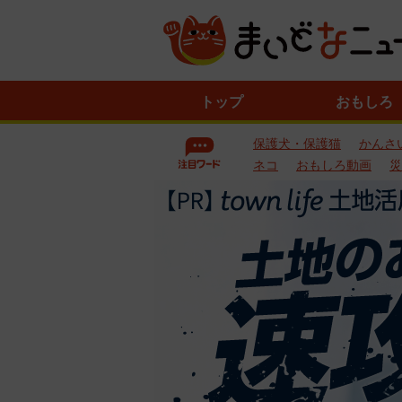
ニ
トップ
おもしろ
ュ
ー
保護犬・保護猫
かんさ
ス
一
ネコ
おもしろ動画
災
覧