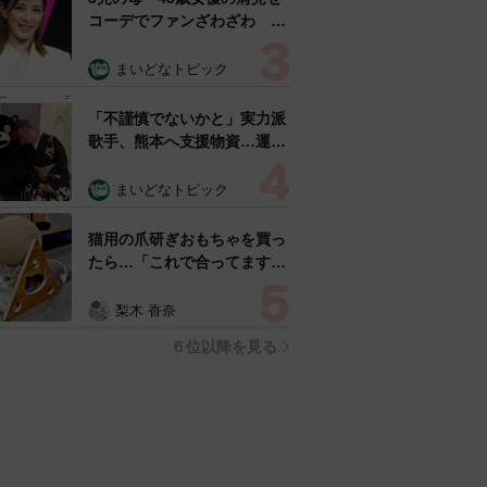
コーデでファンざわざわ
「色っぽすぎて思わず二度
見」「むっかしからずっと可
まいどなトピック
愛い」
「不謹慎でないかと」実力派
歌手、熊本へ支援物資…運搬
トラックの車体デザインにた
めらい 「痛いほど伝わる」
まいどなトピック
「行動され立派」
猫用の爪研ぎおもちゃを買っ
たら…「これで合ってます
か？」予想外の使い方が大反
響 「100点満点」「かわい
梨木 香奈
いからよし！」
６位以降を見る