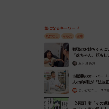
気になるキーワード
気になる
からだ
健康
難聴のお姉ちゃんに
「妹ちゃん、頼もし
五ヶ瀬 あお
市販薬のオーバード
人の約6割が「法改
まいどなニュース情
【漫画】妻「その運