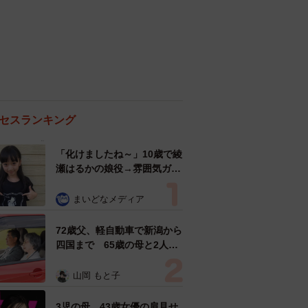
セスランキング
「化けましたね～」10歳で綾
瀬はるかの娘役→雰囲気ガラ
リの18歳に成長 「メイクで
雰囲気が」「宝塚に入れそ
まいどなメディア
う」
72歳父、軽自動車で新潟から
四国まで 65歳の母と2人で
3泊4日の旅 パーキングの休
憩まで分刻み… 「大学生で
山岡 もと子
も組まねえよ！」
3児の母 43歳女優の肩見せ