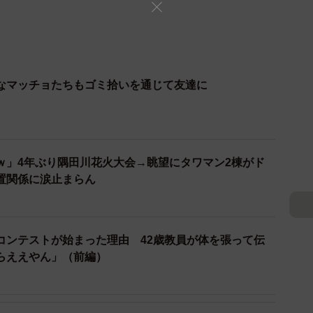
なマッチョたちもゴミ拾いを通じて友達に
ｗ」4年ぶり隅田川花火大会→眺望にタワマン2棟がド
置関係に涙止まらん
コンテストが始まった理由 42歳教員が体を張って伝
らええやん」（前編）