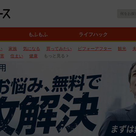
もふもふ
ライフハック
い
家族
気になる
買ってみたい
ビフォーアフター
観光
害
住まい
健康
もっと見る