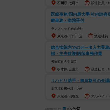
石川県 七尾市
派遣社員：時給
医療事務/国内最大手 社内診療
療事務・病院受付
ランスタッド株式会社
東京都 千代田区
派遣社員：
総合病院内でのデータ入力業務/
婦・主夫歓迎/医師事務作業
獨協医科大学病院
栃木県 壬生町
派遣社員：時
リハビリ助手・無資格可の介護
参宮橋整形外科・内科
東京都 渋谷区
アルバイト・
Sponsored by