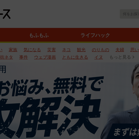
もふもふ
ライフハック
い
家族
気になる
災害
ネコ
観光
のりもの
夫婦
思い
街ネタ
事件
ウェブ漫画
ともに生きる
イヌ
もっと見る