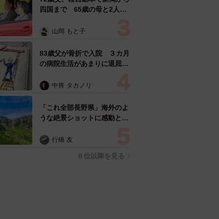
四国まで 65歳の母と2人で
3泊4日の旅 パーキングの休
憩まで分刻み… 「大学生で
山岡 もと子
も組まねえよ！」
83歳父が骨折で入院 ３カ月
の病院生活があまりに退屈で
「画用紙と色鉛筆持ってこ
い！」→スケッチブックを見
中将 タカノリ
た家族が仰天「これ、売れま
すよ…」
「これ全部長野県」海外のよ
うな絶景ショットに感動と反
響「離れてからいいところだ
ったんだって気づいた」
行橋 友
６位以降を見る