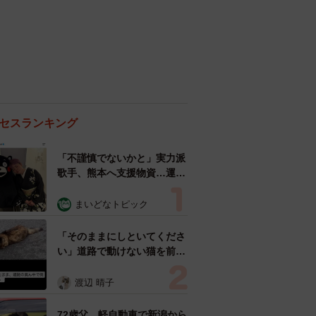
セスランキング
「不謹慎でないかと」実力派
歌手、熊本へ支援物資…運搬
トラックの車体デザインにた
めらい 「痛いほど伝わる」
まいどなトピック
「行動され立派」
「そのままにしといてくださ
い」道路で動けない猫を前に
返された一言… 懸命に生き
ようとした4日間 「命の重
渡辺 晴子
さはみんな同じ」保護団体代
表の訴え
72歳父、軽自動車で新潟から