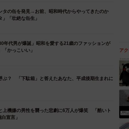
ンタの缶を発見→お前、昭和時代からやってきたのか
タ」「壮絶な缶生」
30年代男が爆誕」昭和を愛する21歳のファッションが
」「かっこいい」
アク
呼ぶ？ 「下駄箱」と答えたあなた、平成後期生まれに
と上機嫌の男性を襲った悲劇に6万人が爆笑 「酷いト
腕白宣言」