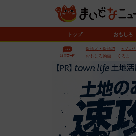
ニ
トップ
おもしろ
ュ
ー
保護犬・保護猫
かんさ
ス
一
おもしろ動画
くるま
覧