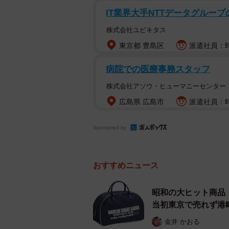
IT業界大手NTTデータグルー
株式会社ユビキタス
東京都 豊島区
派遣社員：時
病院での医療事務スタッフ
株式会社アソウ・ヒューマニーセンター
広島県 広島市
派遣社員：時
Sponsored by
おすすめニュース
昭和の大ヒット商品
当初東京で売れず港
金井 かおる