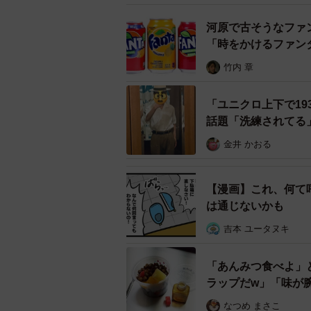
河原で古そうなファ
「時をかけるファン
竹内 章
「ユニクロ上下で19
話題「洗練されてる
金井 かおる
【漫画】これ、何て
は通じないかも
吉本 ユータヌキ
「あんみつ食べよ」
ラップだw」「味が
なつめ まさこ