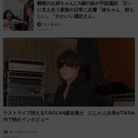
難聴のお姉ちゃんに5歳の妹が手話通訳 互い
に支え合う家族の日常に反響「妹ちゃん、頼も
しい」「かわいい通訳さん」
五ヶ瀬 あお
2026.08.07
ラストライブ控えるT-BOLAN森友嵐士 にしたん社長がTikTok
内で独占インタビュー
まいどなニュース
2026.08.07