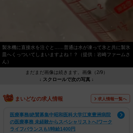
製氷機に直接水を注ぐと……普通は水が凍って氷と共に製氷
皿へくっついてしまいますよね！？（提供：岩崎ファームさ
ん）
まだまだ画像は続きます。画像（2/9）
↓ スクロールで次の写真 ↓
まいどなの求人情報
求人情報一覧へ
医療事務/絶賛募集中昭和医科大学江東豊洲病院
の医療事務 未経験からスペシャリストへ!ワーク
ライフバランスも!/時給1400円