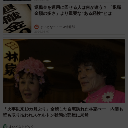
退職金を運用に回せる人は何が違う？ 「退職
金額の多さ」より重要な“ある経験”とは
まいどなニュース情報部
2026.08.07
「火事以来10カ月ぶり」全焼した自宅訪れた林家ぺー 内装も
壁も取り払われスケルトン状態の部屋に呆然
まいどなトピック