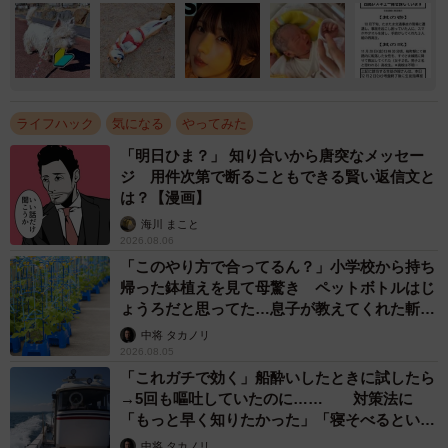
ライフハック
気になる
やってみた
「明日ひま？」 知り合いから唐突なメッセー
ジ 用件次第で断ることもできる賢い返信文と
は？【漫画】
海川 まこと
2026.08.06
「このやり方で合ってるん？」小学校から持ち
帰った鉢植えを見て母驚き ペットボトルはじ
ょうろだと思ってた…息子が教えてくれた斬新
な水やりとは
中将 タカノリ
2026.08.05
「これガチで効く」船酔いしたときに試したら
→5回も嘔吐していたのに…… 対策法に
「もっと早く知りたかった」「寝そべるといい
らしい」
中将 タカノリ