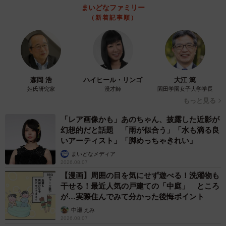
まいどなファミリー
（新着記事順）
森岡 浩
ハイヒール・リンゴ
大江 篤
姓氏研究家
漫才師
園田学園女子大学学長
もっと見る
「レア画像かも」あのちゃん、披露した近影が
幻想的だと話題 「雨が似合う」「水も滴る良
いアーティスト」「脚めっちゃきれい」
まいどなメディア
2026.08.07
【漫画】周囲の目を気にせず遊べる！洗濯物も
干せる！最近人気の戸建ての「中庭」 ところ
が…実際住んでみて分かった後悔ポイント
中瀬 えみ
2026.08.07