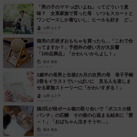
「男の子のママっぽいよね」ってどういう意
味？ 女系家族で育った母 いつもスカートと
ワンピースしか着ないし、ヒールも好き どの
へんが…
山岡 もと子
2026.08.07
猫用の爪研ぎおもちゃを買ったら…「これで合
ってますか？」予想外の使い方が大反響
「100点満点」「かわいいからよし！」
梨木 香奈
2026.08.07
2歳半の長男と生後2カ月の次男の母 母子手帳
2冊をイラストでいっぱいに 見る人を楽しま
せる家族ストーリーに「かわいすぎる！」
山岡 もと子
2026.08.07
猫2匹が段ボール箱の取り合いで「ポコスカ猫
パンチ」の応酬 その後の心温まる結末に「愛
～！」「おばちゃん泣きそうや…」
梨木 香奈
2026.08.07