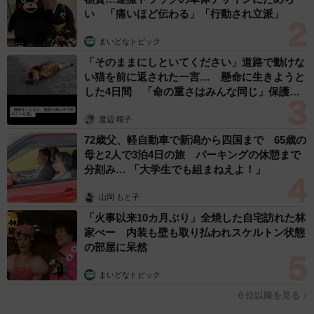
い 「痛いほど伝わる」「行動され立派」
まいどなトピック
「そのままにしといてください」道路で動けな
い猫を前に返された一言… 懸命に生きようと
した4日間 「命の重さはみんな同じ」保護団
体代表の訴え
渡辺 晴子
72歳父、軽自動車で新潟から四国まで 65歳の
母と2人で3泊4日の旅 パーキングの休憩まで
分刻み… 「大学生でも組まねえよ！」
山岡 もと子
「火事以来10カ月ぶり」全焼した自宅訪れた林
家ぺー 内装も壁も取り払われスケルトン状態
の部屋に呆然
まいどなトピック
６位以降を見る