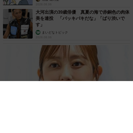
2026.08.06
大河出演の39歳俳優 真夏の海で赤銅色の肉体
美を連投 「バッキバキだな」「ばり渋いで
す」
まいどなトピック
2026.08.06
「人生こそがバラエティー」 マレーシア移住を報告した菊地亜
美 子どもの教育考え「小学校へ入学するこのタイミングで挑
戦」