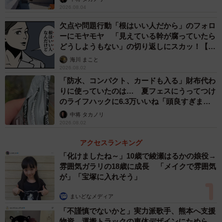
2026.08.04
欠点や問題行動「根はいい人だから」のフォロ
ーにモヤモヤ 「見えている幹が腐っていたら
どうしようもない」の切り返しにスカッ！【漫
画】
海川 まこと
2026.08.02
「防水、コンパクト、カードも入る」財布代わ
りに使っていたのは… 夏フェスにうってつけ
のライフハックに6.3万いいね「頭良すぎま
す」
中将 タカノリ
2026.08.02
アクセスランキング
「化けましたね～」10歳で綾瀬はるかの娘役→
雰囲気ガラリの18歳に成長 「メイクで雰囲気
が」「宝塚に入れそう」
まいどなメディア
「不謹慎でないかと」実力派歌手、熊本へ支援
物資…運搬トラックの車体デザインにためら