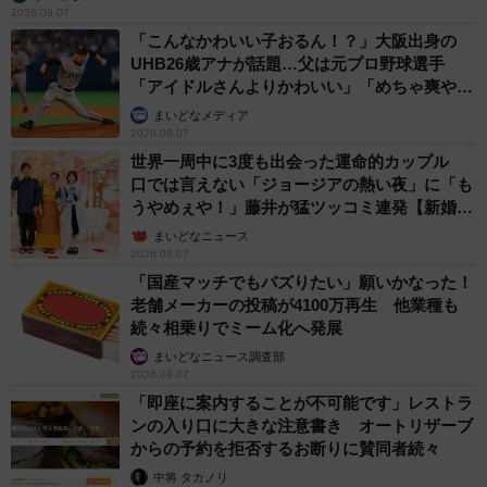
2026.08.07
「こんなかわいい子おるん！？」大阪出身の
UHB26歳アナが話題…父は元プロ野球選手
「アイドルさんよりかわいい」「めちゃ爽や
か」
まいどなメディア
2026.08.07
世界一周中に3度も出会った運命的カップル
口では言えない「ジョージアの熱い夜」に「も
うやめぇや！」藤井が猛ツッコミ連発【新婚さ
ん】
まいどなニュース
2026.08.07
「国産マッチでもバズりたい」願いかなった！
老舗メーカーの投稿が4100万再生 他業種も
続々相乗りでミーム化へ発展
まいどなニュース調査部
2026.08.07
「即座に案内することが不可能です」レストラ
ンの入り口に大きな注意書き オートリザーブ
からの予約を拒否するお断りに賛同者続々
中将 タカノリ