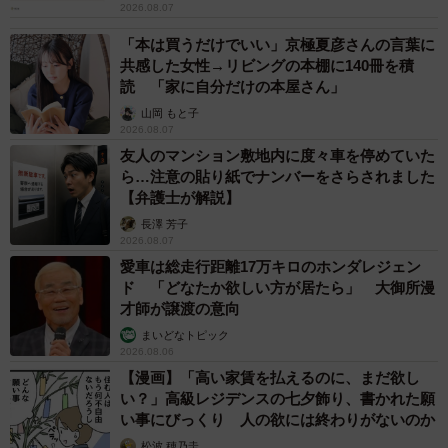
2026.08.07
「本は買うだけでいい」京極夏彦さんの言葉に
共感した女性→リビングの本棚に140冊を積
読 「家に自分だけの本屋さん」
山岡 もと子
2026.08.07
友人のマンション敷地内に度々車を停めていた
ら…注意の貼り紙でナンバーをさらされました
【弁護士が解説】
長澤 芳子
2026.08.07
愛車は総走行距離17万キロのホンダレジェン
ド 「どなたか欲しい方が居たら」 大御所漫
才師が譲渡の意向
まいどなトピック
2026.08.06
【漫画】「高い家賃を払えるのに、まだ欲し
い？」高級レジデンスの七夕飾り、書かれた願
い事にびっくり 人の欲には終わりがないのか
松波 穂乃圭