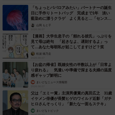
「ちょっとババロアみたい」パートナーの誕生
日に手作りトートバッグ 完成まで1年 淡い
藍染めに漂うクラゲ よく見ると…「センスす
ごい」
山岡 もと子
2026.08.07
【漫画】大学生息子の「頼れる彼氏」っぷりを
見て母は絶句 「起きなよ、遅刻するよ」っ
て…あなた毎朝私が起こしてますけど？笑
松波 穂乃圭
2026.08.07
【お盆の帰省】既婚女性の半数以上が「日常よ
り疲れる」 気遣いや準備で深まる夫婦の温度
感ギャップ鮮明に
まいどなニュース情報部
2026.08.07
父は「エミー賞」主演男優賞の真田広之 31歳
イケメン俳優が長髪ヒゲのワイルド近影「ガチ
ヒロさんそっくり」「新たな一面もステキ」
まいどなトピック
2026.08.07