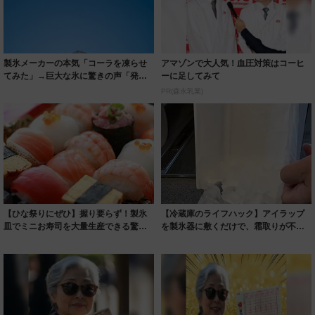
製氷メーカーの本気「コーラを凍らせ
アマゾンで大人気！血圧対策はコーヒ
てみた」→巨大な氷に驚きの声「発想
ーに足してみて
が面白すぎる...
PR(森永乳業)
【ひな祭りにぜひ】握り要らず！製氷
【冷蔵庫のライフハック】アイラップ
皿でミニお寿司を大量生産できる驚異
を製氷器に敷くだけで、霜取りが不要
のライフハッ...
に！→理由を...