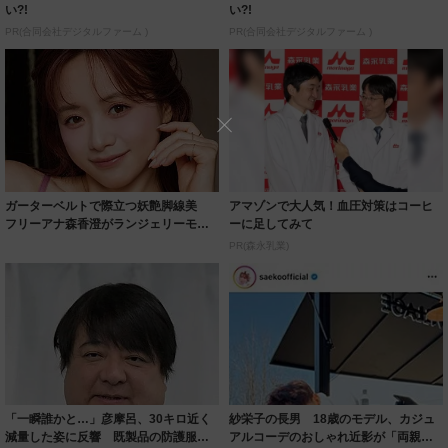
い?!
い?!
PR(合同会社デジタルファーム )
PR(合同会社デジタルファーム )
ガーターベルトで際立つ妖艶脚線美
アマゾンで大人気！血圧対策はコーヒ
フリーアナ森香澄がランジェリーモデ
ーに足してみて
ルに ｢PE...
PR(森永乳業)
「一瞬誰かと…」彦摩呂、30キロ近く
紗栄子の長男 18歳のモデル、カジュ
減量した姿に反響 既製品の防護服が
アルコーデのおしゃれ近影が「両親の