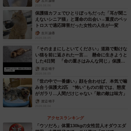
古川 諭香
2026.08.06
保護猫カフェでひとりぼっちだった「耳が聞こ
えないシニア猫」と運命の出会い→重度のペッ
トロスで適応障害だった女性の人生が一変
古川 諭香
2026.08.05
「そのままにしといてください」道路で動けな
い猫を前に返された一言… 懸命に生きようと
した4日間 「命の重さはみんな同じ」保護団
体代表の訴え
渡辺 晴子
2026.08.05
「世の中で一番嫌い」顔を合わせば、本気で噛
み合う保護犬2匹 “怖い”ものの前では、態度
がガラリ…人間だけじゃない「敵の敵は味方」
渡辺 晴子
2026.08.04
アクセスランキング
「ウソだろ」体重130kgの女性芸人オダウエダ