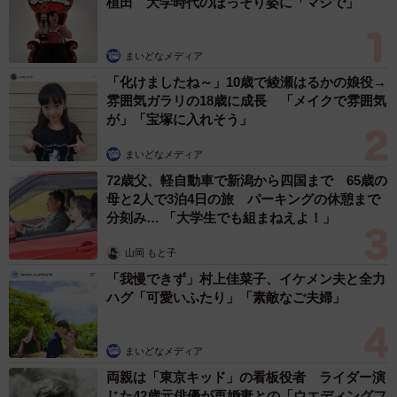
植田 大学時代のほっそり姿に「マジで」
まいどなメディア
「化けましたね～」10歳で綾瀬はるかの娘役→
雰囲気ガラリの18歳に成長 「メイクで雰囲気
が」「宝塚に入れそう」
まいどなメディア
72歳父、軽自動車で新潟から四国まで 65歳の
母と2人で3泊4日の旅 パーキングの休憩まで
分刻み… 「大学生でも組まねえよ！」
山岡 もと子
「我慢できず」村上佳菜子、イケメン夫と全力
ハグ「可愛いふたり」「素敵なご夫婦」
まいどなメディア
両親は「東京キッド」の看板役者 ライダー演
じた42歳元俳優が再婚妻との「ウエディングフ