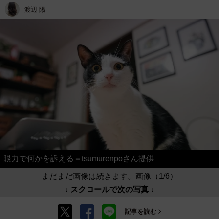
渡辺 陽
眼力で何かを訴える＝tsumurenpoさん提供
まだまだ画像は続きます。画像（1/6）
↓ スクロールで次の写真 ↓
記事を読む