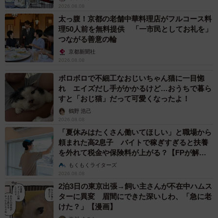
2026.08.08
太っ腹！京都の老舗中華料理店がフルコース料
理50人前を無料提供 「一市民としてお礼を」
つながる善意の輪
京都新聞社
2026.08.08
ボロボロで不細工なおじいちゃん猫に一目惚
れ エイズだし手がかかるけど…おうちで暮ら
すと「おじ猫」だって可愛くなったよ！
鶴野 浩己
2026.08.08
「夏休みはたくさん働いてほしい」と職場から
頼まれた高2息子 バイトで稼ぎすぎると扶養
を外れて税金や保険料が上がる？【FPが解
説】
もくもくライターズ
2026.08.08
2泊3日の東京出張→飼い主さんが不在中ハムス
ターに異変 眉間にできた深いしわ、「急に老
けた？」【漫画】