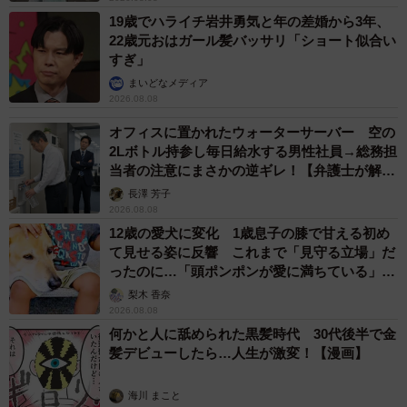
19歳でハライチ岩井勇気と年の差婚から3年、
22歳元おはガール髪バッサリ「ショート似合い
すぎ」
まいどなメディア
2026.08.08
オフィスに置かれたウォーターサーバー 空の
2Lボトル持参し毎日給水する男性社員→総務担
当者の注意にまさかの逆ギレ！【弁護士が解
説】
長澤 芳子
2026.08.08
12歳の愛犬に変化 1歳息子の膝で甘える初め
て見せる姿に反響 これまで「見守る立場」だ
ったのに…「頭ポンポンが愛に満ちている」
「尊…」
梨木 香奈
2026.08.08
何かと人に舐められた黒髪時代 30代後半で金
髪デビューしたら…人生が激変！【漫画】
海川 まこと