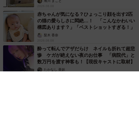
海川 まこと
2026.08.08
赤ちゃんが気になる？ひょっこり顔を出す2匹
の猫の愛らしさに悶絶…！ 「こんなかわいい
構図あります？」「ベストショットすぎる！」
梨木 香奈
2026.08.08
酔って転んでアザだらけ ネイルも折れて超悲
惨 ケガが絶えない夜のお仕事 「病院代」と
数万円を渡す神客も！【現役キャストに取材】
たかなし 亜妖
2026.08.07