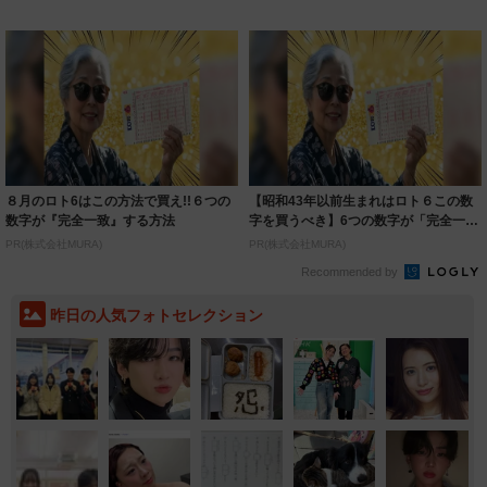
着られると...
いいとこ取...
８月のロト6はこの方法で買え!!６つの
【昭和43年以前生まれはロト６この数
数字が『完全一致』する方法
字を買うべき】6つの数字が「完全一
致」する方...
PR(株式会社MURA)
PR(株式会社MURA)
Recommended by
昨日の人気フォトセレクション