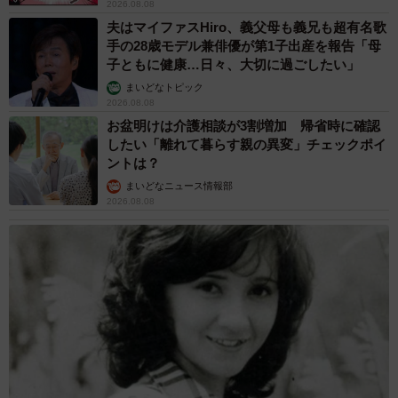
2026.08.08
夫はマイファスHiro、義父母も義兄も超有名歌
手の28歳モデル兼俳優が第1子出産を報告「母
子ともに健康…日々、大切に過ごしたい」
まいどなトピック
2026.08.08
お盆明けは介護相談が3割増加 帰省時に確認
したい「離れて暮らす親の異変」チェックポイ
ントは？
まいどなニュース情報部
2026.08.08