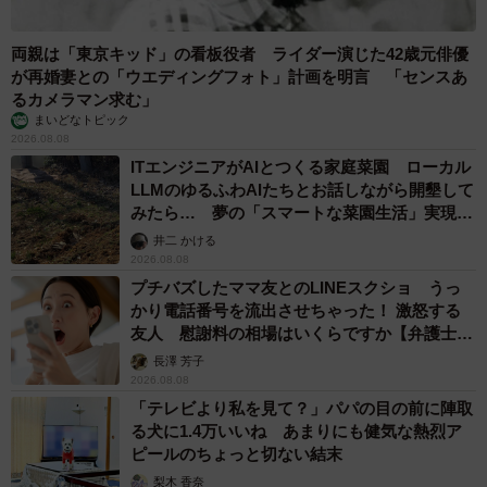
両親は「東京キッド」の看板役者 ライダー演じた42歳元俳優
が再婚妻との「ウエディングフォト」計画を明言 「センスあ
るカメラマン求む」
まいどなトピック
2026.08.08
ITエンジニアがAIとつくる家庭菜園 ローカル
LLMのゆるふわAIたちとお話しながら開墾して
みたら… 夢の「スマートな菜園生活」実現な
るか
井二 かける
2026.08.08
プチバズしたママ友とのLINEスクショ うっ
かり電話番号を流出させちゃった！ 激怒する
友人 慰謝料の相場はいくらですか【弁護士が
解説】
長澤 芳子
2026.08.08
「テレビより私を見て？」パパの目の前に陣取
る犬に1.4万いいね あまりにも健気な熱烈ア
ピールのちょっと切ない結末
梨木 香奈