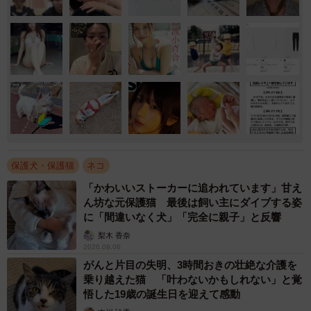
保護犬・保護猫
ネコ
「かわいいストーカーに追われています」甘え
ん坊な元保護猫 最後は飼い主にダイブする姿
に「間違いなく犬」「完全に親子」と反響
梨木 香奈
2026.08.06
がんと片目の失明、3時間おきの壮絶な介護を
乗り越えた猫 「叶わないかもしれない」と覚
悟した19歳の誕生日を迎えて感動