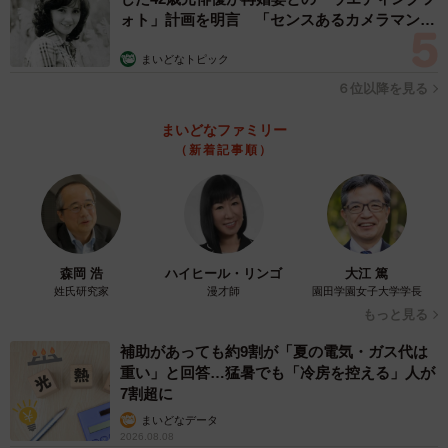
ォト」計画を明言 「センスあるカメラマン求
む」
まいどなトピック
６位以降を見る
まいどなファミリー
（新着記事順）
森岡 浩
ハイヒール・リンゴ
大江 篤
姓氏研究家
漫才師
園田学園女子大学学長
もっと見る
補助があっても約9割が「夏の電気・ガス代は
重い」と回答…猛暑でも「冷房を控える」人が
7割超に
まいどなデータ
2026.08.08