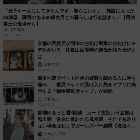
「息子を一人にしてきたんです、帰らないと」 施設に入った
90歳母、障害のある60歳次男との暮らしは行き詰まり…【司法
書士の現場から】
山下 静香
2026.08.08
京都の百貨店が開催のお化け屋敷のお化けにモ
デルがいる 比叡山延暦寺の僧侶が語る伝説と
は
浅井 佳穂
2026.08.08
熊本地震でペット同伴の避難を諦める人に胸を
痛め… 被災ペットの受け入れ先をアプリに表
示する「動物避難所マップ」が始動
平藤 清刀
2026.08.08
原則ゆるっと週3勤務 カード支払い日直前は
鬼出勤 借金に追われる風俗嬢 それでも足り
ない場合は朝までガールズバー副業【現役キャ
ストに取材】
たかなし 亜妖
2026.08.08