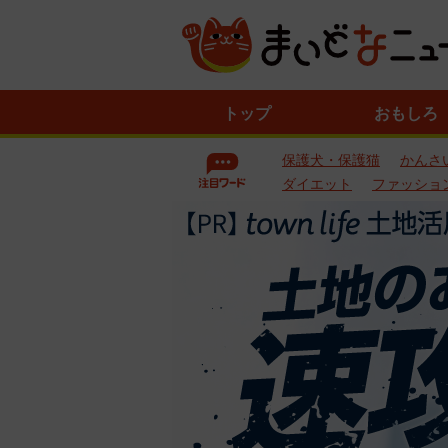
ニ
トップ
おもしろ
ュ
ー
保護犬・保護猫
かんさ
ス
一
ダイエット
ファッショ
覧