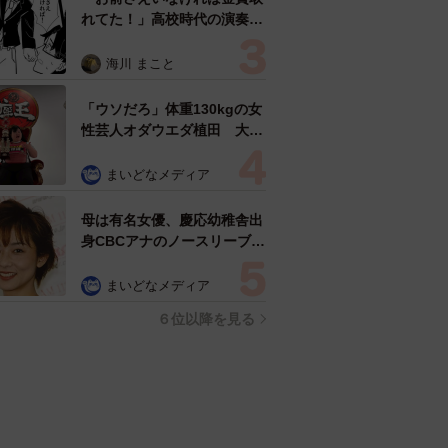
れてた！」高校時代の演奏会
がトラウマ……責められた学
生は楽器修理職人に 10年後
海川 まこと
再会した因縁の相手から思わ
ぬ申し出【漫画】
「ウソだろ」体重130kgの女
性芸人オダウエダ植田 大学
時代のほっそり姿に「マジ
で」
まいどなメディア
母は有名女優、慶応幼稚舎出
身CBCアナのノースリーブ姿
「育ちの良さが表情に表れて
る」「天使の笑顔」
まいどなメディア
６位以降を見る