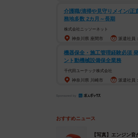
介護職/清掃や見守りメイン/正
務地多数 2カ月～長期
株式会社ニッソーネット
泣いている赤ちゃんの横でエンジン音を鳴らし
神奈川県 座間市
派遣社員：時
泣いている時は理由がある時もある
機器保全・施工管理経験必須 
どしてみるのもいいのですが、こんな
ント動機械設備保全業務
か。
千代田ユーテック株式会社
神奈川県 川崎市
派遣社員：時
中野６９さん（@maximum_the_69
Sponsored by
「これはガチの検証結果出てますん
流れるエンジン音を聴かせると、あ
です。
おすすめニュース
【写真】エンジン音