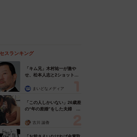
セスランキング
「キム兄」木村祐一が激や
せ、松本人志と2ショット
「一瞬、分からなかったわ」
「テキヤの兄さん」
まいどなメディア
「この人しかいない」26歳差
の“年の差婚”をした夫婦 出
会いは？反対する声はなかっ
た？ 今の思いを聞いた
古川 諭香
「お前さえいなければ金賞取