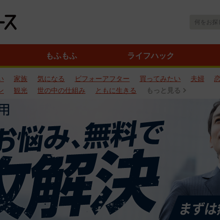
もふもふ
ライフハック
い
家族
気になる
ビフォーアフター
買ってみたい
夫婦
ン
観光
世の中の仕組み
ともに生きる
もっと見る