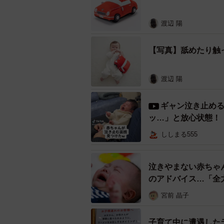
渡辺 陽
【写真】舐めたり触
渡辺 陽
ギャン泣き止め
ッ…」と放心状態！
ししまる555
泣きやまない赤ちゃ
のアドバイス…「全
宮前 晶子
子育て中に遭遇した