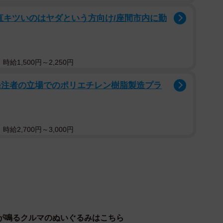
直キツいのはヤダという方向け/座間市内に勤
1/5
てみると…？＝中野６９さん（@maximum_the_69c）提供
給1,500円～2,250円
ので、ミルクをあげる、オムツを変える、抱っこするな
発注者の立場でのポリエチレン樹脂製造プラ
意表を突く“新兵器”を試してみるのはいかがでしょう
給2,700円～3,000円
c）は、
でね」とツイッターに動画を投稿しました。スマホから
ら不思議！ ギャン泣きしていた赤ちゃんが泣き止んだの
が鳴るクルマのぬいぐるみはこちら