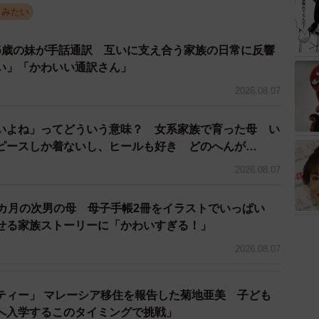
てみたい
5歳の妹が手話通訳 互いに支え合う家族の日常に反響
い」「かわいい通訳さん」
2/5
2026.08.07
野６９さん（@maximum_the_69c）提供
いよね」ってどういう意味？ 女系家族で育った母 い
ピースしか着ないし、ヒールも好き どのへんが…
2026.08.07
中の赤さんを寝かせたい！！」
2カ月の次男の母 母子手帳2冊をイラストでいっぱい
…」
せる家族ストーリーに「かわいすぎる！」
2026.08.07
でくるわ」
ティー」 マレーシア移住を報告した菊地亜美 子ども
」は5.5万件にもなりました。
へ入学するこのタイミングで挑戦」