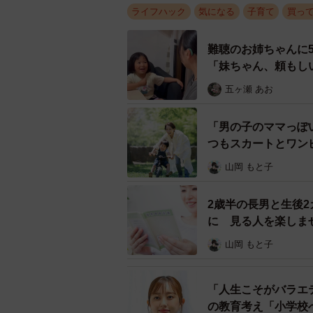
ライフハック
気になる
子育て
買っ
難聴のお姉ちゃんに
「妹ちゃん、頼もし
五ヶ瀬 あお
すやすや眠ってしまった＝中
「男の子のママっぽ
つもスカートとワン
リプ欄には、
山岡 もと子
「よし！騒音規制を無くそう！世の
2歳半の長男と生後
「まじか…！友達の子で試してみよ
に 見る人を楽しま
山岡 もと子
「すご！！！ほんなら赤ちゃん産ん
「人生こそがバラエ
などたくさんの反響があり、「いいね
の教育考え「小学校