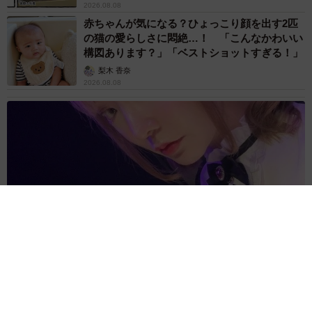
2026.08.08
赤ちゃんが気になる？ひょっこり顔を出す2匹
の猫の愛らしさに悶絶…！ 「こんなかわいい
構図あります？」「ベストショットすぎる！」
梨木 香奈
2026.08.08
酔って転んでアザだらけ ネイルも折れて超悲惨 ケガが絶え
ない夜のお仕事 「病院代」と数万円を渡す神客も！【現役キ
ャストに取材】