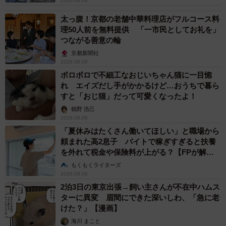
2026.08.08
太っ腹！京都の老舗中華料理店がフルコース料
理50人前を無料提供 「一市民としてお礼を」
つながる善意の輪
京都新聞社
2026.08.08
ボロボロで不細工なおじいちゃん猫に一目惚
れ エイズだし手がかかるけど…おうちで暮ら
すと「おじ猫」だって可愛くなったよ！
鶴野 浩己
2026.08.08
「夏休みはたくさん働いてほしい」と職場から
頼まれた高2息子 バイトで稼ぎすぎると扶養
を外れて税金や保険料が上がる？【FPが解
説】
もくもくライターズ
2026.08.08
2泊3日の東京出張→飼い主さんが不在中ハムス
ターに異変 眉間にできた深いしわ、「急に老
けた？」【漫画】
海川 まこと