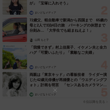
が」「宝塚に入れそう」
5/5
まいどなメディア
72歳父、軽自動車で新潟から四国まで 65歳の
飲食店で喫煙スペースに近い席に案内された場合の対応について（提供
母と2人で3泊4日の旅 パーキングの休憩まで
画像）
分刻み… 「大学生でも組まねえよ！」
最後に、「飲食店で喫煙スペースに近い席に案内された場
山岡 もと子
合の対応」について、該当する項目を選んでもらったとこ
「我慢できず」村上佳菜子、イケメン夫と全力
ろ、「気にせずそのままその席に座る」（1238票）、「気
ハグ「可愛いふたり」「素敵なご夫婦」
にするがあきらめてその席に座る」（1137票）などに回答
が集まった一方で、「席を変えてもらうようお願いする」
まいどなメディア
（1129票）という人も多くなっており、さらに「店を出る
両親は「東京キッド」の看板役者 ライダー演
（違う店に行く）」（244票）という人もいました。これを
じた42歳元俳優が再婚妻との「ウエディングフ
ォト」計画を明言 「センスあるカメラマン求
世代別でみると、年代が上がるほど「席を変えてもらうよ
む」
うお願いする」「店を出る（違う店に行く）」割合が高く
まいどなトピック
なっていたそうです。
６位以降を見る