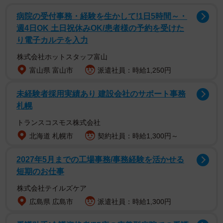
トで実施され、3741票の回答を得たといいます。
病院の受付事務・経験を生かして!1日5時間～・
週4日OK 土日祝休みOK/患者様の予約を受けた
り電子カルテを入力
株式会社ホットスタッフ富山
富山県 富山市
派遣社員：時給1,250円
未経験者採用実績あり 建設会社のサポート事務
札幌
トランスコスモス株式会社
北海道 札幌市
契約社員：時給1,300円～
2/5
2027年5月までの工場事務/事務経験を活かせる
タバコのイメージについて（提供画像）
短期のお仕事
まず、「タバコのイメージ」を複数回答可で聞いたとこ
株式会社テイルズケア
ろ、「健康に悪そう」（2794票）、「衣類等に煙の臭いが
広島県 広島市
派遣社員：時給1,300円
つく」（2411票）などに回答が集まり、全世代を通してネ