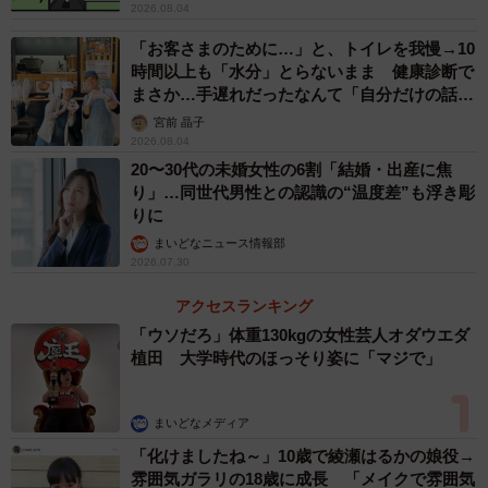
2026.08.04
トナーを選ぶ際に喫煙状況について条件はありますか」と
「お客さまのために…」と、トイレを我慢→10
聞いたところ、「非喫煙者（タバコを吸わない人）を好
時間以上も「水分」とらないまま 健康診断で
む」が1476票で67%、「どちらでも良い・気にしない」は
まさか…手遅れだったなんて「自分だけの話で
669票で30%、「喫煙者を好む」は56票で3%という結果に
はなく、日本中で起きている問題では？」
宮前 晶子
2026.08.04
なりました。
20〜30代の未婚女性の6割「結婚・出産に焦
り」…同世代男性との認識の“温度差”も浮き彫
なお、20代から60代まで年齢層が上がるに連れて「どちら
りに
でも良い・気にしない」を選択する割合が少しずつ増えて
まいどなニュース情報部
いるものの、全世代で「非喫煙者（タバコを吸わない人）
2026.07.30
を好む」を選択する人が圧倒的に多く、パートナーを選ぶ
アクセスランキング
際の喫煙条件に世代間での違いはほとんどみられませんで
「ウソだろ」体重130kgの女性芸人オダウエダ
した。
植田 大学時代のほっそり姿に「マジで」
まいどなメディア
「化けましたね～」10歳で綾瀬はるかの娘役→
雰囲気ガラリの18歳に成長 「メイクで雰囲気