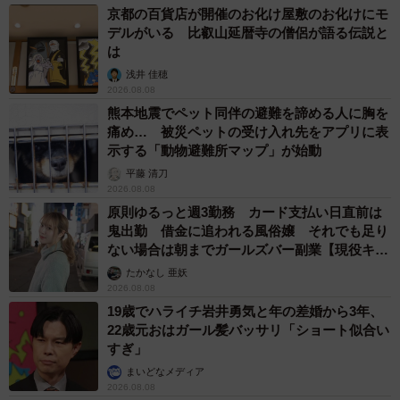
京都の百貨店が開催のお化け屋敷のお化けにモ
デルがいる 比叡山延暦寺の僧侶が語る伝説と
は
浅井 佳穂
2026.08.08
熊本地震でペット同伴の避難を諦める人に胸を
痛め… 被災ペットの受け入れ先をアプリに表
示する「動物避難所マップ」が始動
平藤 清刀
2026.08.08
原則ゆるっと週3勤務 カード支払い日直前は
鬼出勤 借金に追われる風俗嬢 それでも足り
ない場合は朝までガールズバー副業【現役キャ
ストに取材】
たかなし 亜妖
2026.08.08
19歳でハライチ岩井勇気と年の差婚から3年、
22歳元おはガール髪バッサリ「ショート似合い
すぎ」
まいどなメディア
2026.08.08