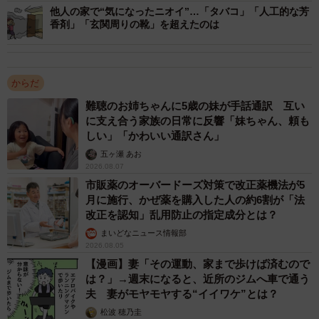
他人の家で“気になったニオイ”…「タバコ」「人工的な芳
香剤」「玄関周りの靴」を超えたのは
3/5
からだ
パートナーを選ぶ際に喫煙状況について（提供画像）
難聴のお姉ちゃんに5歳の妹が手話通訳 互い
に支え合う家族の日常に反響「妹ちゃん、頼も
しい」「かわいい通訳さん」
五ヶ瀬 あお
2026.08.07
市販薬のオーバードーズ対策で改正薬機法が5
月に施行、かぜ薬を購入した人の約6割が「法
改正を認知」乱用防止の指定成分とは？
まいどなニュース情報部
2026.08.05
4/5
【漫画】妻「その運動、家まで歩けば済むので
は？」→週末になると、近所のジムへ車で通う
【年代別】パートナーを選ぶ際に喫煙状況について（提供画像）
夫 妻がモヤモヤする“イイワケ”とは？
松波 穂乃圭
次に、未婚またはパートナーがいない人を対象に、「パー