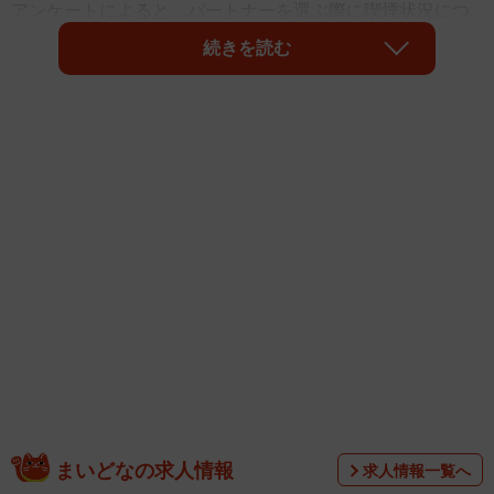
アンケートによると、パートナーを選ぶ際に喫煙状況につ
いて、「非喫煙者（タバコを吸わない人）を好む」という
続きを読む
回答が圧倒的多数となりました。
調査は、2023年2月～3月の期間に、同社運営の治験情報サ
イト「V-NET」会員およびサイト閲覧の非会員（男性2066
まいどなの求人情報
求人情報一覧へ
人、女性1682人／平均45.7歳）を対象としてインターネッ