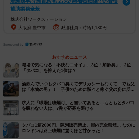
看護助手/介護資格者/55床の療養型病院での看護
ガティブなイメージを持っている人が多いことが判明。
補助業務全般
株式会社ワークステーション
その一方で、「かっこいい」という回答では、20歳未満（4
大阪府 豊中市
派遣社員：時給1,180円
票）、20代（88票）、30代（89票）、40代（64票）、50
代（36票）、60代（12票）、70歳以上（10票）と、近年喫
Sponsored by
煙者が減っている傾向があるものの、タバコに対して「か
っこいい」イメージを持つ若年者層もいることがうかがえ
おすすめニュース
ます。
職場で気になる「不快なニオイ」…3位「加齢臭」、2位
「タバコ」を抑えた1位は？
酒飲んでいつもタバコ臭くてデリカシーもなくて…でも父
は「本物の男」！ 子供のために黙々と稼ぐ父の姿に反響
相次ぐ
求人に「職場は喫煙可」と書いてあると…もともとタバコ
を吸わない人は、7割が応募を避ける
タバコ1箱2000円、陳列販売禁止、屋内完全禁煙… なのに
ロンドンは路上喫煙に驚くほど甘かった！