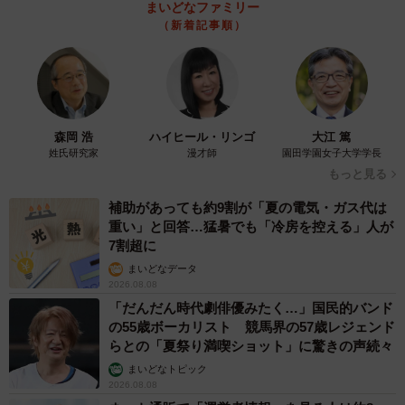
まいどなファミリー
（新着記事順）
森岡 浩
ハイヒール・リンゴ
大江 篤
姓氏研究家
漫才師
園田学園女子大学学長
もっと見る
補助があっても約9割が「夏の電気・ガス代は
重い」と回答…猛暑でも「冷房を控える」人が
7割超に
まいどなデータ
2026.08.08
「だんだん時代劇俳優みたく…」国民的バンド
の55歳ボーカリスト 競馬界の57歳レジェンド
らとの「夏祭り満喫ショット」に驚きの声続々
まいどなトピック
2026.08.08