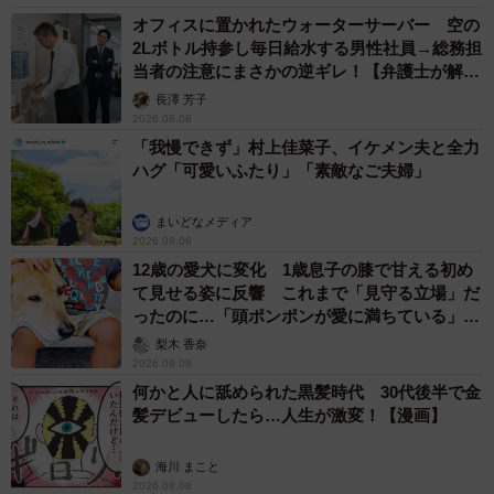
オフィスに置かれたウォーターサーバー 空の
2Lボトル持参し毎日給水する男性社員→総務担
当者の注意にまさかの逆ギレ！【弁護士が解
説】
長澤 芳子
2026.08.08
「我慢できず」村上佳菜子、イケメン夫と全力
ハグ「可愛いふたり」「素敵なご夫婦」
まいどなメディア
2026.08.08
12歳の愛犬に変化 1歳息子の膝で甘える初め
て見せる姿に反響 これまで「見守る立場」だ
ったのに…「頭ポンポンが愛に満ちている」
「尊…」
梨木 香奈
2026.08.08
何かと人に舐められた黒髪時代 30代後半で金
髪デビューしたら…人生が激変！【漫画】
海川 まこと
2026.08.08