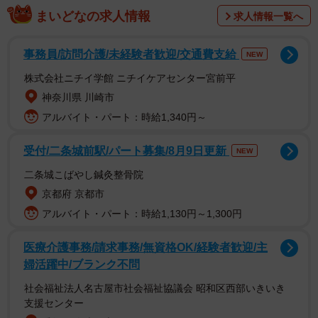
まいどなの求人情報
求人情報一覧へ
カフェなどの飲食店もテラス席は基本的にどこも喫煙可能
で、道行く人のすぐ横で食事を楽しみながら紫煙を燻らせ
事務員/訪問介護/未経験者歓迎/交通費支給
NEW
ている人を至るところで見掛ける、という印象だ。一方、
株式会社ニチイ学館 ニチイケアセンター宮前平
その「道行く人」も少なくない数がタバコを吸いながら歩
神奈川県 川崎市
いているのだから、日本人からするとなかなか強烈な光景
アルバイト・パート：時給1,340円～
である。
受付/二条城前駅/パート募集/8月9日更新
NEW
二条城こばやし鍼灸整骨院
京都府 京都市
アルバイト・パート：時給1,130円～1,300円
医療介護事務/請求事務/無資格OK/経験者歓迎/主
婦活躍中/ブランク不問
社会福祉法人名古屋市社会福祉協議会 昭和区西部いきいき
支援センター