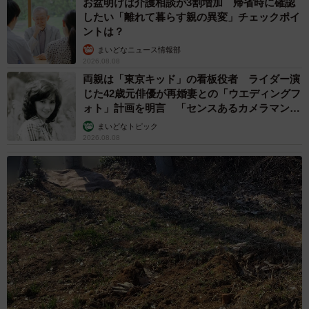
お盆明けは介護相談が3割増加 帰省時に確認
したい「離れて暮らす親の異変」チェックポイ
ントは？
まいどなニュース情報部
2026.08.08
両親は「東京キッド」の看板役者 ライダー演
じた42歳元俳優が再婚妻との「ウエディングフ
ォト」計画を明言 「センスあるカメラマン求
む」
まいどなトピック
2026.08.08