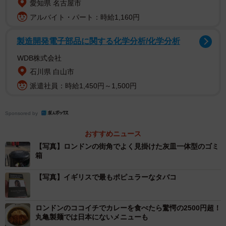
愛知県 名古屋市
アルバイト・パート：時給1,160円
2/10
製造開発電子部品に関する化学分析/化学分析
ロンドンのガトウィック空港。建物を出るといきなり喫煙所。
WDB株式会社
石川県 白山市
タバコ売り場がどこにもない！？
派遣社員：時給1,450円～1,500円
よっしゃ試しに買うてけつかろ、と思って街でタバコ売り
場を探してみると、これが全然見当たらない。ネットの情
Sponsored by
報などによると、どうやらイギリスではタバコの陳列販売
おすすめニュース
が禁じられているらしい。ではみんなどこで買っているの
【写真】ロンドンの街角でよく見掛けた灰皿一体型のゴミ
かというと、スーパーや食料雑貨店などの有人レジカウン
箱
ターだ。店員に「タバコを売ってくれ」と声を掛けると、
【写真】イギリスで最もポピュラーなタバコ
レジの後ろにある戸棚の扉を開けて、そこから取り出して
売ってくれるという。知らなければ決して辿り着けない魔
ロンドンのココイチでカレーを食べたら驚愕の2500円超！
窟。
丸亀製麺では日本にないメニューも