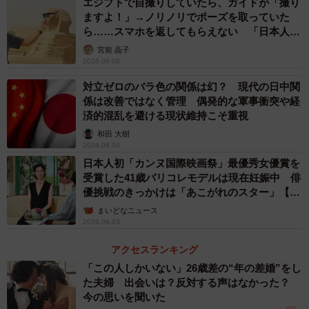
エジプトで自撮りしていたら、ガイドが「撮り
ますよ！」→ノリノリでポーズを取っていた
ら……スマホを返してもらえない 「日本人は
カモ代表かも」「私は6時間で3万円払った」
宮前 晶子
3/10
2026.08.06
対立ゼロのバラ色の関係は幻？ 現代の日中関
お前…本当にマールボロなのかい？
係は改善ではなく管理 偶発的な軍事衝突や経
済的混乱を避ける現状維持こそ重視
となると、買う方はどんなタバコがいくらで売られている
和田 大樹
か全くわからず、銘柄を見て選ぶこともできないのでは？
2026.08.04
と疑問に思うかもしれない。その通りである。なので筆者
日本人初「カンヌ国際映画祭」最優秀女優賞を
は、目についた適当なスーパーに入り、とりあえず間違い
受賞した41歳パリコレモデルは現在妊娠中 俳
優挑戦のきっかけは「あこがれのスター」【徹
なく置いてありそうな「マールボロ」を頼んでみた。する
子の部屋】
まいどなニュース
と店員も黙って頷き、棚の扉をおもむろに開けて中のタバ
2026.08.03
コを手渡してくれた。…のだが、パッケージが異様に黒い
アクセスランキング
上、何やら喫煙で損傷を受けた肺だか脳だかのおどろおど
「この人しかいない」26歳差の“年の差婚”をし
ろしい写真が大きくプリントされている。俺の知っている
た夫婦 出会いは？反対する声はなかった？
マールボロと違う。そう、イギリスではパッケージにも厳
今の思いを聞いた