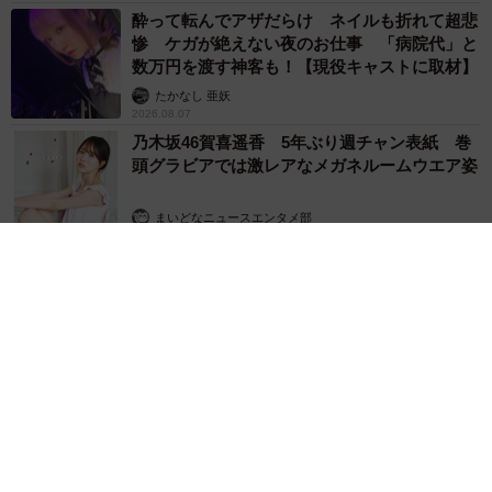
酔って転んでアザだらけ ネイルも折れて超悲
惨 ケガが絶えない夜のお仕事 「病院代」と
数万円を渡す神客も！【現役キャストに取材】
たかなし 亜妖
2026.08.07
乃木坂46賀喜遥香 5年ぶり週チャン表紙 巻
頭グラビアでは激レアなメガネルームウエア姿
まいどなニュースエンタメ部
2026.08.07