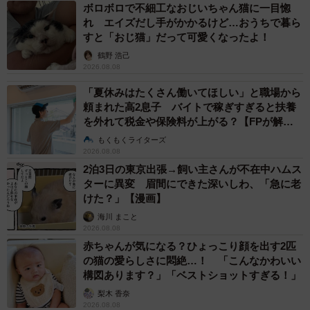
ボロボロで不細工なおじいちゃん猫に一目惚
れ エイズだし手がかかるけど…おうちで暮ら
すと「おじ猫」だって可愛くなったよ！
鶴野 浩己
2026.08.08
「夏休みはたくさん働いてほしい」と職場から
頼まれた高2息子 バイトで稼ぎすぎると扶養
を外れて税金や保険料が上がる？【FPが解
説】
もくもくライターズ
2026.08.08
2泊3日の東京出張→飼い主さんが不在中ハムス
10/10
ターに異変 眉間にできた深いしわ、「急に老
けた？」【漫画】
ゴミ箱の「頭」の部分でタバコを揉み消します（多分）
海川 まこと
2026.08.08
赤ちゃんが気になる？ひょっこり顔を出す2匹
の猫の愛らしさに悶絶…！ 「こんなかわいい
構図あります？」「ベストショットすぎる！」
梨木 香奈
2026.08.08