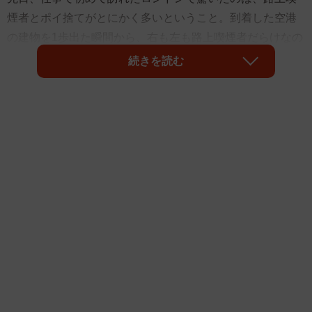
煙者とポイ捨てがとにかく多いということ。到着した空港
の建物を1歩出た瞬間から、右も左も路上喫煙者だらけなの
にはさすがに面食らった。イギリスでは2007年から法律に
続きを読む
よる厳しい喫煙規制が敷かれており、屋内は全面禁煙にな
っているというが、その分（？）、外ではみんなタバコを
バカスカ吸っている。