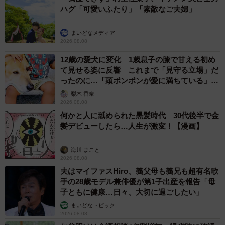
ハグ「可愛いふたり」「素敵なご夫婦」
ど、健康増進のための様々な対策を打ち出しているのだと
か。どこの国も、いろいろ大変だ！
まいどなメディア
2026.08.08
12歳の愛犬に変化 1歳息子の膝で甘える初め
て見せる姿に反響 これまで「見守る立場」だ
ったのに…「頭ポンポンが愛に満ちている」
「尊…」
梨木 香奈
2026.08.08
何かと人に舐められた黒髪時代 30代後半で金
髪デビューしたら…人生が激変！【漫画】
海川 まこと
2026.08.08
夫はマイファスHiro、義父母も義兄も超有名歌
手の28歳モデル兼俳優が第1子出産を報告「母
子ともに健康…日々、大切に過ごしたい」
8/10
まいどなトピック
2026.08.08
ロンドンのヒースロー空港に設けられている喫煙所