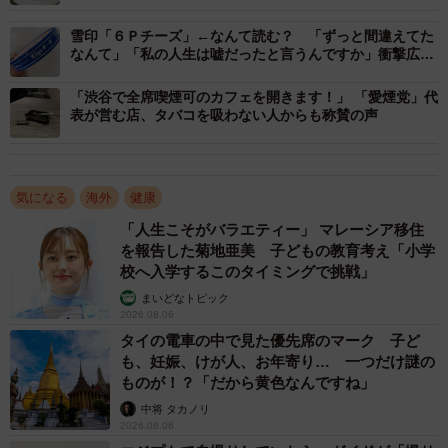
雪印「６Ｐチーズ」←なんて読む？ 「ずっと間違えてた
なんて」「私の人生は嘘だったと言うんですか」衝撃広が
る
「渋谷で全席喫煙可のカフェを開きます！」 「愛煙党」代
表が営む店、タバコを吸わない人からも称賛の声
気になる
海外
健康
「人生こそがバラエティー」 マレーシア移住
を報告した菊地亜美 子どもの教育考え「小学
校へ入学するこのタイミングで挑戦」
まいどなトピック
2026.08.06
タイの電車の中で見た優先席のマーク 子ど
も、妊娠、けが人、お年寄り… 一つだけ謎の
ものが！？「だから黄色なんですね」
中将 タカノリ
2026.08.06