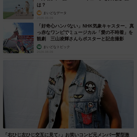
は？
まいどなデータ
2026.08.09
4/10
「好奇心ハンパない」NHK気象キャスター、真
「最もポピュラーなタバコを」と言ったらこれを渡された
っ赤なワンピでミュージカル「愛の不時着」を
観劇 三山凌輝さんらポスターと記念撮影
いや待て、やたら高いのは世界に冠たるマールボロだから
まいどなトピック
2026.08.09
ではないか？ と気を取り直し、別の店を訪れた際に今度は
「ロンドンで最もポピュラーなタバコをくれ」と注文して
みた。「なるほど、お前はわかっている男だ」と言いたげ
に店員が片方の眉をクイッと上げつつ棚から取り出したの
は、「Embassy Signature Gold」なるタバコ。パッケージ
はやはり先ほどのマールボロと同じデザインで、値段は
10£ちょい、1750円ほどだった。まあマールボロよりは安
いけれども…。
「右ひじ左ひじ交互に見て♪」お笑いコンビ元メンバー髪型激