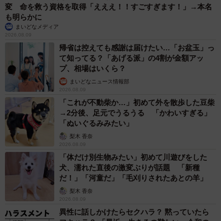
変 命を救う資格を取得「えええ！！すごすぎます！」→本名
も明らかに
まいどなメディア
2026.08.09
帰省は控えても感謝は届けたい…「お盆玉」っ
て知ってる？「あげる派」の4割が金額アッ
プ、相場はいくら？
まいどなニュース情報部
2026.08.09
「これが不動柴か…」初めて外を散歩した豆柴
→2分後、足元でうるうる 「かわいすぎる」
「ぬいぐるみみたい」
梨木 香奈
2026.08.09
「体だけ別生物みたい」初めて川遊びをした
犬、濡れた直後の激変ぶりが話題 「新種
だ！」「河童だ」「毛刈りされたあとの羊」
梨木 香奈
2026.08.09
異性に話しかけたらセクハラ？ 黙っていたら