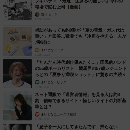
フキハラ？ 「最近、生きるの難しい」令和の
5/10
職場で悩む上司【漫画】
海川 まこと
街角ではこういう灰皿をよく見かけます①
2026.08.09
補助があっても約9割が「夏の電気・ガス代は
重い」と回答…猛暑でも「冷房を控える」人が
7割超に
まいどなデータ
2026.08.08
「だんだん時代劇俳優みたく…」国民的バンド
の55歳ボーカリスト 競馬界の57歳レジェンド
らとの「夏祭り満喫ショット」に驚きの声続々
まいどなトピック
2026.08.08
ネット通販で「運営者情報」を見る人は約8
割 信頼できるサイト・怪しいサイトの判断基
準とは？
6/10
まいどなニュース情報部
2026.08.08
街角ではこういう灰皿をよく見かけます②
「息子を一人にしてきたんです、帰らない