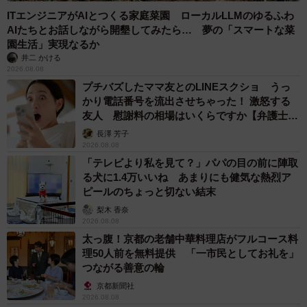
ITエンジニアがAIとつくる家庭菜園 ローカルLLMのゆるふわ
AIたちとお話しながら開墾してみたら… 夢の「スマートな菜
園生活」実現なるか
井二 かける
9/10
2026.08.08
プチバズしたママ友とのLINEスクショ うっ
街角で最もよく遭遇するタイプの灰皿一体型ゴミ箱
かり電話番号を流出させちゃった！ 激怒する
友人 慰謝料の相場はいくらですか【弁護士が
解説】
長澤 芳子
2026.08.08
「テレビより私を見て？」パパの目の前に陣取
る犬に1.4万いいね あまりにも健気な熱烈ア
ピールのちょっと切ない結末
梨木 香奈
2026.08.08
太っ腹！京都の老舗中華料理店がフルコース料
理50人前を無料提供 「一市民としてお礼を」
つながる善意の輪
京都新聞社
2026.08.08