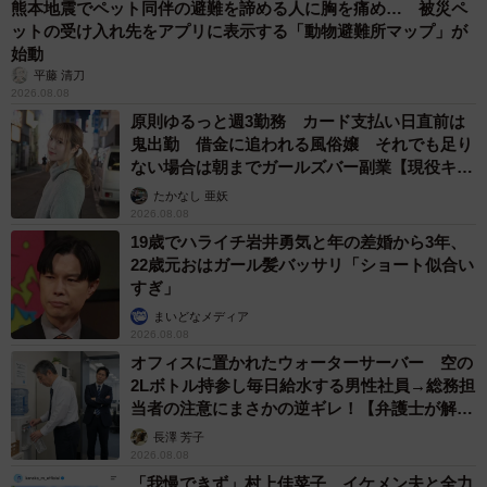
熊本地震でペット同伴の避難を諦める人に胸を痛め… 被災ペ
ットの受け入れ先をアプリに表示する「動物避難所マップ」が
始動
平藤 清刀
2026.08.08
7/10
原則ゆるっと週3勤務 カード支払い日直前は
鬼出勤 借金に追われる風俗嬢 それでも足り
街角ではこういう灰皿をよく見かけます③
ない場合は朝までガールズバー副業【現役キャ
ストに取材】
たかなし 亜妖
イギリスでは肥満も社会問題に
2026.08.08
19歳でハライチ岩井勇気と年の差婚から3年、
在英の日本人にこうした喫煙事情について話を聞くと、
22歳元おはガール髪バッサリ「ショート似合い
「イギリスは今、喫煙による健康被害よりもむしろ肥満の
すぎ」
方が社会問題として関心を持たれているかもしれない」と
まいどなメディア
のこと。イギリスは子供の肥満率が世界的に見ても高く、
2026.08.08
オフィスに置かれたウォーターサーバー 空の
11歳から15歳のおよそ3人に1人が肥満または肥満傾向にあ
2Lボトル持参し毎日給水する男性社員→総務担
るという。確かに、街を歩いていてそんな雰囲気を感じな
当者の注意にまさかの逆ギレ！【弁護士が解
くもなかった。
説】
長澤 芳子
2026.08.08
「我慢できず」村上佳菜子、イケメン夫と全力
政府は2016年に子供の肥満に対する行動計画を公表するな