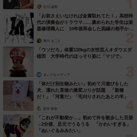
しい規制が設けられており、ブランドごとに異なるデザイ
古川 諭香
ンにすることはできないのだ（これも後で調べて知っ
「お前さえいなければ金賞取れてた！」高校時
た）。
代の演奏会がトラウマ……責められた学生は楽
器修理職人に 10年後再会した因縁の相手から
マールボロ1箱2250円
思わぬ申し出【漫画】
海川 まこと
そして衝撃だったのはその価格。マールボロは1箱13£ほど
「ウソだろ」体重130kgの女性芸人オダウエダ
で、カードの明細を確認したら日本円にして2250円（2022
植田 大学時代のほっそり姿に「マジで」
年7月現在）が引き落とされていた！ それなりに高いだろ
う、まあ1000円くらいかな、などと予想してはいたのだ
まいどなメディア
が、まさか2000円を超えてくるとは。それであの極めて自
「体だけ別生物みたい」初めて川遊びをした
由かつ盛んな路上喫煙ぶり、私はイギリスがわからない。
犬、濡れた直後の激変ぶりが話題 「新種
だ！」「河童だ」「毛刈りされたあとの羊」
※ちなみにずいぶん高くなったとはいえ、マールボロは日
梨木 香奈
本では1箱600円のようです（2022年7月現在）。あと、イ
「これが不動柴か…」初めて外を散歩した豆柴
ギリスでも別に路上喫煙が積極的に“推奨”されているわけで
→2分後、足元でうるうる 「かわいすぎる」
はないと思います。念のため。
「ぬいぐるみみたい」