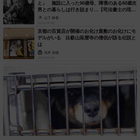
と」 施設に入った90歳母、障害のある60歳次
男との暮らしは行き詰まり…【司法書士の現場
から】
山下 静香
2026.08.08
京都の百貨店が開催のお化け屋敷のお化けにモ
デルがいる 比叡山延暦寺の僧侶が語る伝説と
は
浅井 佳穂
2026.08.08