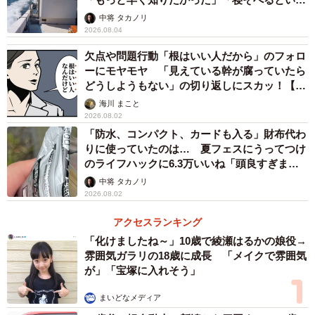
らしい」
中将 タカノリ
2026.08.04
欠点や問題行動「根はいい人だから」のフォロ
ーにモヤモヤ 「見えている幹が腐っていたら
どうしようもない」の切り返しにスカッ！【漫
画】
海川 まこと
2026.08.02
「防水、コンパクト、カードも入る」財布代わ
りに使っていたのは… 夏フェスにうってつけ
のライフハックに6.3万いいね「頭良すぎま
す」
中将 タカノリ
2026.08.02
アクセスランキング
「化けましたね～」10歳で綾瀬はるかの娘役→
雰囲気ガラリの18歳に成長 「メイクで雰囲気
が」「宝塚に入れそう」
まいどなメディア