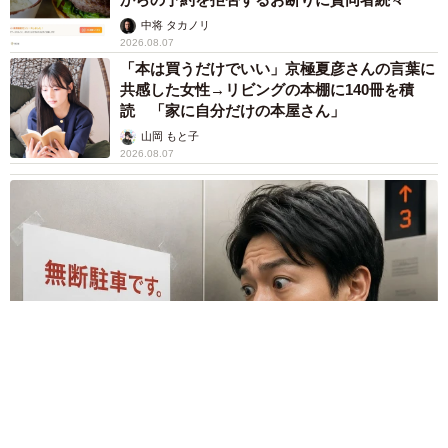
中将 タカノリ
2026.08.07
「本は買うだけでいい」京極夏彦さんの言葉に
共感した女性→リビングの本棚に140冊を積
読 「家に自分だけの本屋さん」
山岡 もと子
2026.08.07
友人のマンション敷地内に度々車を停めていたら…注意の貼り
紙でナンバーをさらされました【弁護士が解説】