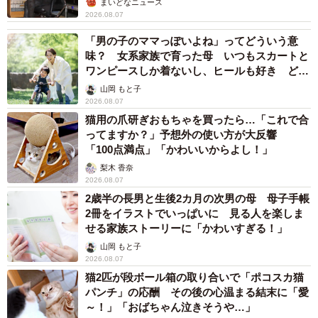
まいどなニュース
2026.08.07
「男の子のママっぽいよね」ってどういう意
味？ 女系家族で育った母 いつもスカートと
ワンピースしか着ないし、ヒールも好き どの
へんが…
山岡 もと子
2026.08.07
猫用の爪研ぎおもちゃを買ったら…「これで合
ってますか？」予想外の使い方が大反響
「100点満点」「かわいいからよし！」
梨木 香奈
2026.08.07
2歳半の長男と生後2カ月の次男の母 母子手帳
2冊をイラストでいっぱいに 見る人を楽しま
せる家族ストーリーに「かわいすぎる！」
山岡 もと子
2026.08.07
猫2匹が段ボール箱の取り合いで「ポコスカ猫
パンチ」の応酬 その後の心温まる結末に「愛
～！」「おばちゃん泣きそうや…」