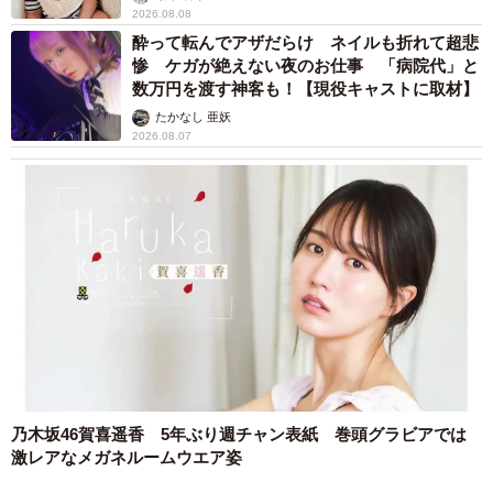
2026.08.08
酔って転んでアザだらけ ネイルも折れて超悲
惨 ケガが絶えない夜のお仕事 「病院代」と
数万円を渡す神客も！【現役キャストに取材】
たかなし 亜妖
2026.08.07
乃木坂46賀喜遥香 5年ぶり週チャン表紙 巻頭グラビアでは
激レアなメガネルームウエア姿