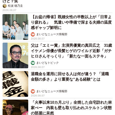
けど？笑
松波 穂乃圭
2026.08.07
【お盆の帰省】既婚女性の半数以上が「日常よ
り疲れる」 気遣いや準備で深まる夫婦の温度
感ギャップ鮮明に
まいどなニュース情報部
2026.08.07
父は「エミー賞」主演男優賞の真田広之 31歳
イケメン俳優が長髪ヒゲのワイルド近影「ガチ
ヒロさんそっくり」「新たな一面もステキ」
まいどなトピック
2026.08.07
退職金を運用に回せる人は何が違う？ 「退職
金額の多さ」より重要な“ある経験”とは
まいどなニュース情報部
2026.08.07
「火事以来10カ月ぶり」全焼した自宅訪れた林
家ぺー 内装も壁も取り払われスケルトン状態
の部屋に呆然