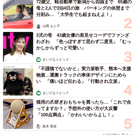
72歳父、軽自動車で新潟から四国まで 65歳の
母と2人で3泊4日の旅 パーキングの休憩まで
分刻み… 「大学生でも組まねえよ！」
山岡 もと子
3児の母 43歳女優の肩見せコーデでファンざ
わざわ 「色っぽすぎて思わず二度見」「むっ
かしからずっと可愛い」
まいどなトピック
「不謹慎でないかと」実力派歌手、熊本へ支援
物資…運搬トラックの車体デザインにためら
い 「痛いほど伝わる」「行動され立派」
まいどなトピック
猫用の爪研ぎおもちゃを買ったら…「これで合
ってますか？」予想外の使い方が大反響
「100点満点」「かわいいからよし！」
梨木 香奈