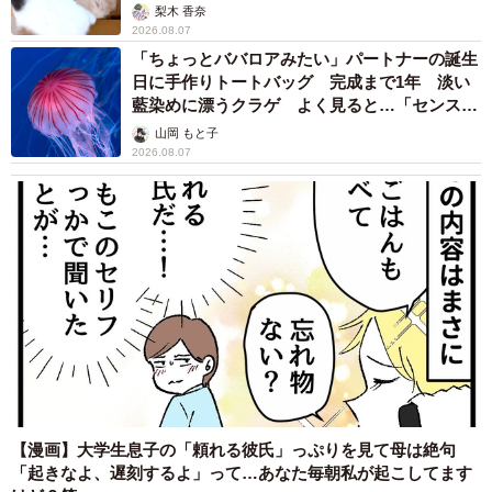
梨木 香奈
2026.08.07
「ちょっとババロアみたい」パートナーの誕生
日に手作りトートバッグ 完成まで1年 淡い
藍染めに漂うクラゲ よく見ると…「センスす
ごい」
山岡 もと子
2026.08.07
【漫画】大学生息子の「頼れる彼氏」っぷりを見て母は絶句
「起きなよ、遅刻するよ」って…あなた毎朝私が起こしてます