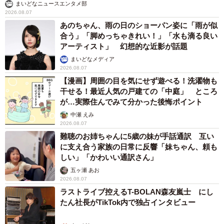
まいどなニュースエンタメ部
2026.08.07
あのちゃん、雨の日のショーパン姿に「雨が似
合う」「脚めっちゃきれい！」「水も滴る良い
アーティスト」 幻想的な近影が話題
まいどなメディア
2026.08.07
【漫画】周囲の目を気にせず遊べる！洗濯物も
干せる！最近人気の戸建ての「中庭」 ところ
が…実際住んでみて分かった後悔ポイント
中瀬 えみ
2026.08.07
難聴のお姉ちゃんに5歳の妹が手話通訳 互い
に支え合う家族の日常に反響「妹ちゃん、頼も
しい」「かわいい通訳さん」
五ヶ瀬 あお
2026.08.07
ラストライブ控えるT-BOLAN森友嵐士 にし
たん社長がTikTok内で独占インタビュー