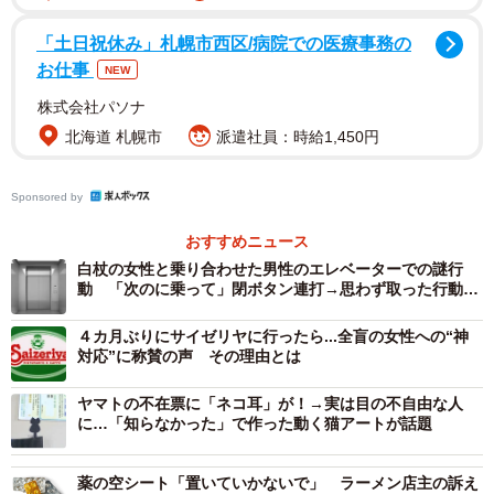
「土日祝休み」札幌市西区/病院での医療事務の
お仕事
NEW
株式会社パソナ
北海道 札幌市
派遣社員：時給1,450円
Sponsored by
おすすめニュース
白杖の女性と乗り合わせた男性のエレベーターでの謎行
動 「次のに乗って」閉ボタン連打→思わず取った行動に
称賛「事件が起きる一歩前だったかも」
４カ月ぶりにサイゼリヤに行ったら...全盲の女性への“神
対応”に称賛の声 その理由とは
ヤマトの不在票に「ネコ耳」が！→実は目の不自由な人
に…「知らなかった」で作った動く猫アートが話題
薬の空シート「置いていかないで」 ラーメン店主の訴え