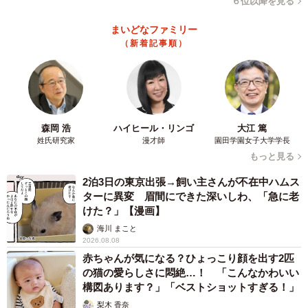
６位以降を見る
まいどなファミリー
（新着記事順）
森岡 浩
ハイヒール・リンゴ
大江 篤
姓氏研究家
漫才師
園田学園女子大学学長
もっと見る
2泊3日の東京出張→飼い主さんが不在中ハムス
ターに異変 眉間にできた深いしわ、「急に老
けた？」【漫画】
海川 まこと
2026.08.08
赤ちゃんが気になる？ひょっこり顔を出す2匹
の猫の愛らしさに悶絶…！ 「こんなかわいい
構図あります？」「ベストショットすぎる！」
梨木 香奈