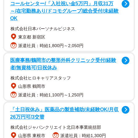
コールセンター/「入社祝い金5万円」月収31万
～/在宅勤務あり/ドコモグループ/総合受付/未経験
OK
株式会社日本パーソナルビジネス
東京都 新宿区
派遣社員：時給1,800円～2,050円
医療事務/鶴岡市の整形外科クリニック受付/経験
者/無資格可/日祝休み
株式会社ヒロキャリアスタッフ
山形県 鶴岡市
派遣社員：時給1,100円～1,250円
「土日祝休み」医薬品の製造補助/未経験OK/月収
26万円可/3交替
株式会社ジャパンクリエイト北日本事業統括部
山形県 東根市
派遣社員：時給1,300円