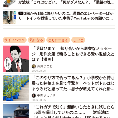
が波紋「これはひどい」「何がダメなん？」「最後の晩餐
感」
2階から1階に降りたいのに…満員のエレベーターばか
り トイレを我慢していた車椅子YouTuberのお願いに
「これは気づかなかった」「気持ちわかります」
ライフハック
気になる
ともに生きる
しごと
「明日ひま？」 知り合いから唐突なメッセー
ジ 用件次第で断ることもできる賢い返信文と
は？【漫画】
海川 まこと
2026.08.06
「このやり方で合ってるん？」小学校から持ち
帰った鉢植えを見て母驚き ペットボトルはじ
ょうろだと思ってた…息子が教えてくれた斬新
な水やりとは
中将 タカノリ
2026.08.05
「これガチで効く」船酔いしたときに試したら
→5回も嘔吐していたのに…… 対策法に
「もっと早く知りたかった」「寝そべるといい