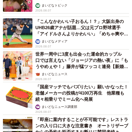
まいどなトピック
2026.08.07
「こんなかわいい子おるん！？」大阪出身の
UHB26歳アナが話題…父は元プロ野球選手
「アイドルさんよりかわいい」「めちゃ爽や
か」
まいどなメディア
2026.08.07
世界一周中に3度も出会った運命的カップル
口では言えない「ジョージアの熱い夜」に「も
うやめぇや！」藤井が猛ツッコミ連発【新婚さ
ん】
まいどなニュース
2026.08.07
「国産マッチでもバズりたい」願いかなった！
老舗メーカーの投稿が4100万再生 他業種も
続々相乗りでミーム化へ発展
まいどなニュース調査部
2026.08.07
「即座に案内することが不可能です」レストラ
ンの入り口に大きな注意書き オートリザーブ
からの予約を拒否するお断りに賛同者続々