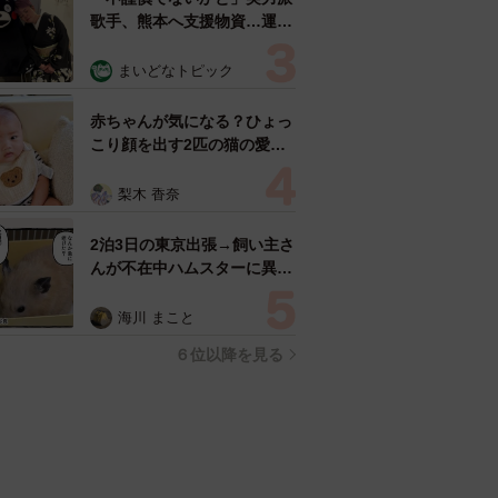
歌手、熊本へ支援物資…運搬
トラックの車体デザインにた
めらい 「痛いほど伝わる」
まいどなトピック
「行動され立派」
赤ちゃんが気になる？ひょっ
こり顔を出す2匹の猫の愛ら
しさに悶絶…！ 「こんなか
わいい構図あります？」「ベ
梨木 香奈
ストショットすぎる！」
2泊3日の東京出張→飼い主さ
んが不在中ハムスターに異
変 眉間にできた深いしわ、
「急に老けた？」【漫画】
海川 まこと
６位以降を見る