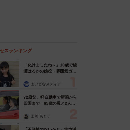
セスランキング
「化けましたね～」10歳で綾
瀬はるかの娘役→雰囲気ガラ
リの18歳に成長 「メイクで
雰囲気が」「宝塚に入れそ
まいどなメディア
う」
72歳父、軽自動車で新潟から
四国まで 65歳の母と2人で
3泊4日の旅 パーキングの休
憩まで分刻み… 「大学生で
山岡 もと子
も組まねえよ！」
「不謹慎でないかと」実力派