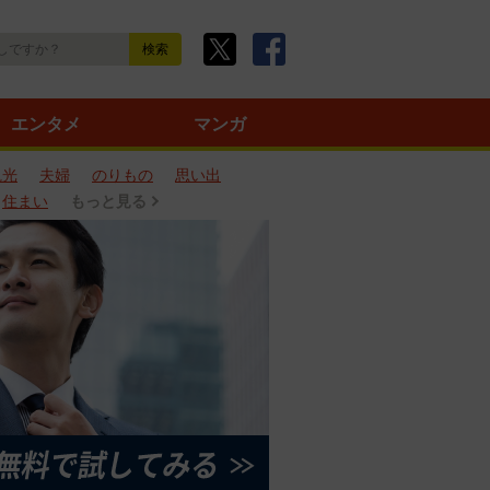
エンタメ
マンガ
観光
夫婦
のりもの
思い出
住まい
もっと見る