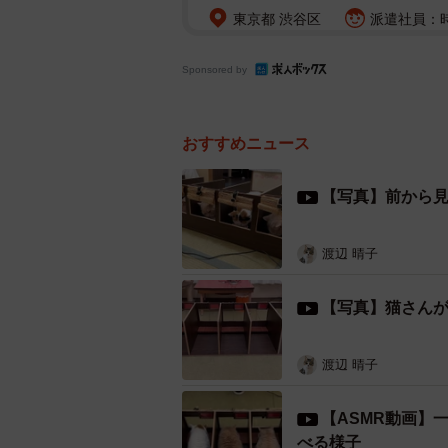
東京都 渋谷区
派遣社員：時
Sponsored by
おすすめニュース
【写真】前から
渡辺 晴子
【写真】猫さん
渡辺 晴子
【ASMR動画】
べる様子