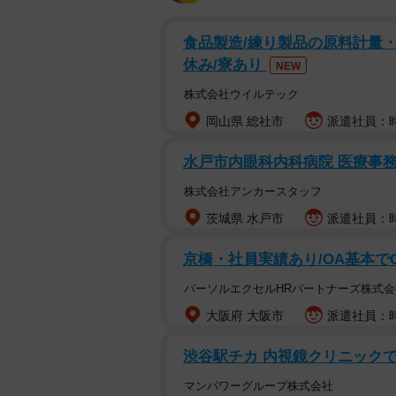
食品製造/練り製品の原料計量・
休み/寮あり
NEW
株式会社ウイルテック
岡山県 総社市
派遣社員：時
水戸市内眼科内科病院 医療事務の
株式会社アンカースタッフ
茨城県 水戸市
派遣社員：時
京橋・社員実績あり/OA基本で
パーソルエクセルHRパートナーズ株式会
大阪府 大阪市
派遣社員：時
渋谷駅チカ 内視鏡クリニック
マンパワーグループ株式会社