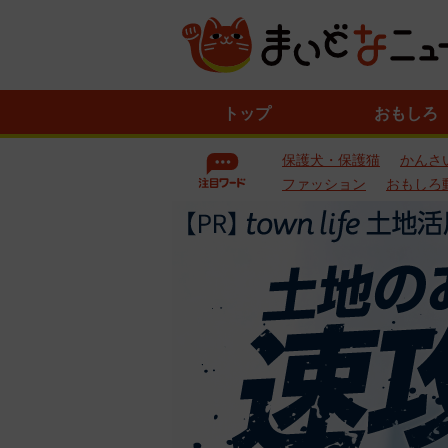
ニ
トップ
おもしろ
ュ
ー
保護犬・保護猫
かんさ
ス
一
ファッション
おもしろ
覧