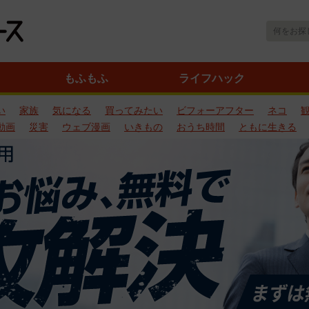
もふもふ
ライフハック
い
家族
気になる
買ってみたい
ビフォーアフター
ネコ
動画
災害
ウェブ漫画
いきもの
おうち時間
ともに生きる