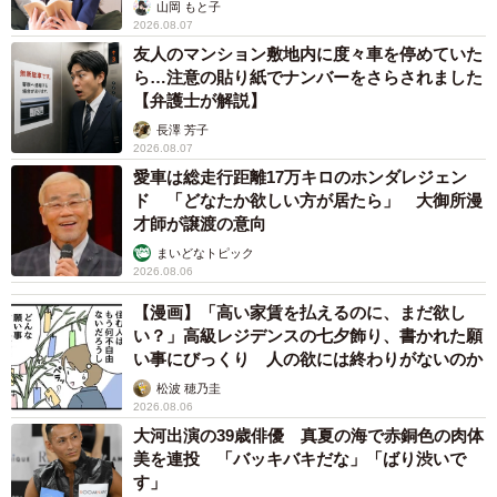
山岡 もと子
2026.08.07
友人のマンション敷地内に度々車を停めていた
ら…注意の貼り紙でナンバーをさらされました
【弁護士が解説】
長澤 芳子
2026.08.07
愛車は総走行距離17万キロのホンダレジェン
ド 「どなたか欲しい方が居たら」 大御所漫
才師が譲渡の意向
まいどなトピック
2026.08.06
【漫画】「高い家賃を払えるのに、まだ欲し
い？」高級レジデンスの七夕飾り、書かれた願
い事にびっくり 人の欲には終わりがないのか
松波 穂乃圭
2026.08.06
大河出演の39歳俳優 真夏の海で赤銅色の肉体
美を連投 「バッキバキだな」「ばり渋いで
す」