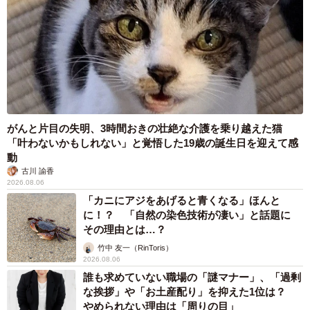
がんと片目の失明、3時間おきの壮絶な介護を乗り越えた猫
「叶わないかもしれない」と覚悟した19歳の誕生日を迎えて感
動
古川 諭香
2026.08.06
「カニにアジをあげると青くなる」ほんと
に！？ 「自然の染色技術が凄い」と話題に
その理由とは…？
竹中 友一（RinToris）
2026.08.06
誰も求めていない職場の「謎マナー」、「過剰
な挨拶」や「お土産配り」を抑えた1位は？
やめられない理由は「周りの目」