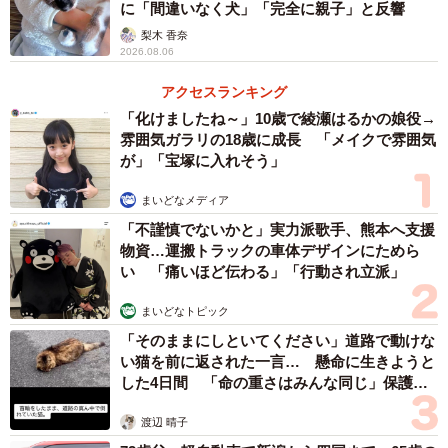
に「間違いなく犬」「完全に親子」と反響
梨木 香奈
2026.08.06
アクセスランキング
「化けましたね～」10歳で綾瀬はるかの娘役→
雰囲気ガラリの18歳に成長 「メイクで雰囲気
が」「宝塚に入れそう」
まいどなメディア
「不謹慎でないかと」実力派歌手、熊本へ支援
物資…運搬トラックの車体デザインにためら
い 「痛いほど伝わる」「行動され立派」
まいどなトピック
「そのままにしといてください」道路で動けな
い猫を前に返された一言… 懸命に生きようと
した4日間 「命の重さはみんな同じ」保護団
体代表の訴え
渡辺 晴子