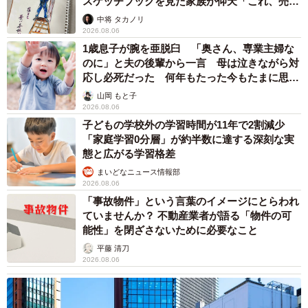
スケッチブックを見た家族が仰天「これ、売れ
ますよ…」
中将 タカノリ
2026.08.06
1歳息子が腕を亜脱臼 「奥さん、専業主婦な
のに」と夫の後輩から一言 母は泣きながら対
応し必死だった 何年もたった今もたまに思い
出し…
山岡 もと子
2026.08.06
子どもの学校外の学習時間が11年で2割減少
「家庭学習0分層」が約半数に達する深刻な実
態と広がる学習格差
まいどなニュース情報部
2026.08.06
「事故物件」という言葉のイメージにとらわれ
ていませんか？ 不動産業者が語る「物件の可
能性」を閉ざさないために必要なこと
平藤 清刀
2026.08.06