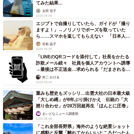
てみた結果…
太田 浩子
2026.08.06
エジプトで自撮りしていたら、ガイドが「撮り
ますよ！」→ノリノリでポーズを取っていた
ら……スマホを返してもらえない 「日本人は
カモ代表かも」「私は6時間で3万円払った」
宮前 晶子
2026.08.06
「LINEのQRコードを添付して」社長をかたる
詐欺メール続々 社員を個人アカウントへ誘導
→最後は不正送金…求められる「だまされる前
提」の対策
井二 かける
2026.08.06
重みも歴史もズッシリ…出雲大社の日本最大級
「大しめ縄」が8年ぶり掛けかえ 伝統の「大
7/8
撚り合わせ」が28万回超再生「ほんとに圧巻」
注射後は安静第一なので、飼い主さんがゆっくりと押して歩く「ちりん
まいどなニュース調査部
ちりんリムジン」に乗って帰宅するニコニコ顔のハナちゃん。さっきま
2026.08.06
でものすごい形相で荒ぶっていたのが嘘のよう……。柴犬、恐るべし！
「これ全部長野県」海外のような絶景ショット
（画像提供：柴犬ハナさん @87shiba87）
に感動と反響「離れてからいいところだったん