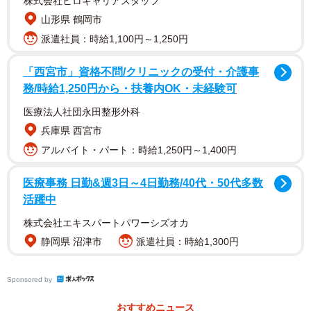
株式会社ヒロキャリアスタッフ
山形県 鶴岡市
1/8
派遣社員：時給1,100円～1,250円
【ビフォー写真】動物病院の診察中、ものすごい顔になりながら「やめ
「西宮市」資格不問/クリニックの受付・介護事
てぇー！アタシに触らないでぇー！」と絶叫する柴犬、ハナちゃん。し
務/時給1,250円から・扶養内OK・未経験可
かしこの後……（画像提供：柴犬ハナさん @87shiba87）
医療法人社団永田整形外科
兵庫県 西宮市
アルバイト・パート：時給1,250円～1,400円
医療事務 日勤&週3日～4日勤務/40代・50代多数
活躍中
株式会社エキスパートパワーシズオカ
静岡県 沼津市
派遣社員：時給1,300円
Sponsored by
おすすめニュース