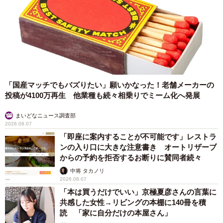
「国産マッチでもバズりたい」願いかなった！老舗メーカーの
3/8
投稿が4100万再生 他業種も続々相乗りでミーム化へ発展
女子柴犬の魂の叫び「ヴァーッ！」（アタシに触らないでぇー！）（画
まいどなニュース調査部
像提供：柴犬ハナさん @87shiba87）
2026.08.07
「即座に案内することが不可能です」レストラ
ーー病院に着いた段階で、ハナちゃんの尻尾はしょんぼり
ンの入り口に大きな注意書き オートリザーブ
していたそうですね…。
からの予約を拒否するお断りに賛同者続々
中将 タカノリ
「病院まではルンルンで歩いて来たんですけどね（笑）。
2026.08.07
「本は買うだけでいい」京極夏彦さんの言葉に
待合室に着いた途端、しっぽを下げて『チーン…』って感
共感した女性→リビングの本棚に140冊を積
じでした」
読 「家に自分だけの本屋さん」