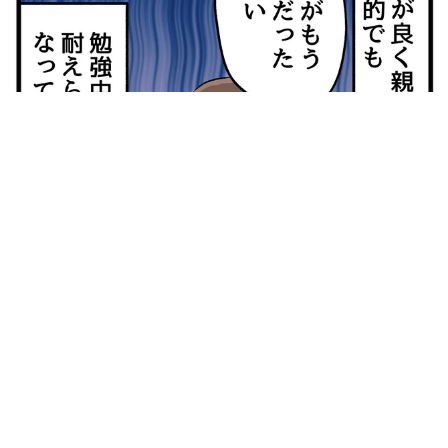
【漫画】中学受験のリアル「あの子、最近見ないね」…御三家
を目指していたはずの家庭が消えていく 限界を迎えた子を目
の当りに
松波 穂乃圭
2026.08.05
市販薬のオーバードーズ対策で改正薬機法が5
月に施行、かぜ薬を購入した人の約6割が「法
改正を認知」乱用防止の指定成分とは？
まいどなニュース情報部
2026.08.05
紗栄子の長男 18歳のモデル、カジュアルコー