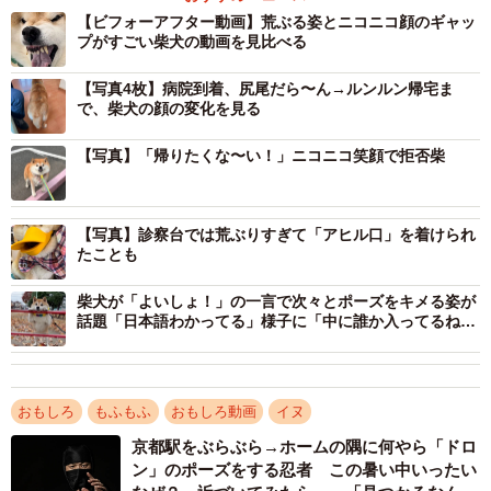
そこに映っていたのは、動物病院の診察台の上で保定さ
【ビフォーアフター動画】荒ぶる姿とニコニコ顔のギャッ
れ、チャウチャウ犬のような顔になりながら「ヴァー
プがすごい柴犬の動画を見比べる
ッ！」と唸って荒ぶる柴犬の姿。そして2本目の動画には、
【写真4枚】病院到着、尻尾だら〜ん→ルンルン帰宅ま
さっきまでの荒ぶりが嘘のように、天使のような笑顔を浮
で、柴犬の顔の変化を見る
かべて帰宅する柴犬の姿が映っていました。
【写真】「帰りたくな〜い！」ニコニコ笑顔で拒否柴
全犬種の中でもっともオオカミに近いDNAを持つと言われ
る、柴犬。同じ犬とは思えないほど、柴犬の野性味と愛ら
【写真】診察台では荒ぶりすぎて「アヒル口」を着けられ
しさの両極の魅力が詰まったビフォーアフター動画につい
たことも
て、飼い主さんにお話を聞きました。
柴犬が「よいしょ！」の一言で次々とポーズをキメる姿が
話題「日本語わかってる」様子に「中に誰か入ってるね」
柴犬の魅力満載「違い過ぎるビフォーアフター」
の声も
「ぎゃーっのお顔に笑ってしまったよ」
「注射中とその後の顔が違い過ぎて、申し訳ないけど笑っ
おもしろ
もふもふ
おもしろ動画
イヌ
てしまいます」
京都駅をぶらぶら→ホームの隅に何やら「ドロ
「終わった後の晴れやかな笑顔」
ン」のポーズをする忍者 この暑い中いったい