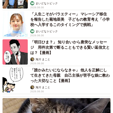
まいどなトピック
2026.08.06
「人生こそがバラエティー」 マレーシア移住
を報告した菊地亜美 子どもの教育考え「小学
校へ入学するこのタイミングで挑戦」
4/8
まいどなトピック
2026.08.06
病院に到着したハナちゃん。下がった尻尾と後ろ姿から哀愁が……（画
像提供：柴犬ハナさん @87shiba87）
「明日ひま？」 知り合いから唐突なメッセー
ジ 用件次第で断ることもできる賢い返信文と
は？【漫画】
ーーやはりハナちゃんは動物病院が苦手…？
海川 まこと
2026.08.06
「診察台に乗った時点から警戒が始まり、診察が始まると
「誰かみたいにならなきゃ」 他人を正解にし
同時にお父さんによる保定が始まります。すると、『やめ
て生きてきた母親 自己主張が苦手な娘に教わ
てぇー！アタシに触らないでぇー！』と騒ぎ始めます」
った大切なこと【漫画】
海川 まこと
2026.08.06