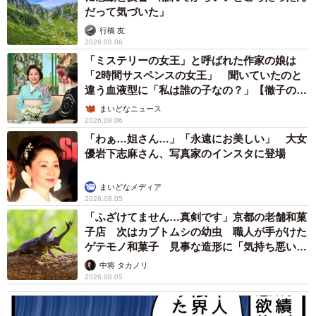
だって気づいた」
◇ ◇
行橋 友
2026.08.06
普段はニコニコの笑顔が天使のように可愛いハナちゃんで
「ミステリーの女王」と呼ばれた作家の娘は
「2時間サスペンスの女王」 聞いていたのと
すが、実は、「今どきな感じの社交的な柴犬ではなく、め
違う血液型に「私は誰の子なの？」【徹子の部
ちゃくちゃ飼い主に忠実なタイプの柴犬です。知らない人
屋】
まいどなニュース
には身体も触らせないんですよ」と、飼い主さん。
2026.08.06
「わぁ…姐さん…」「永遠にお美しい」 大女
優岩下志麻さん、写真家のインスタに登場
そのため、動物病院での荒ぶりはハナちゃんの得意技。そ
れでも今年はかなりマイルドでお利口さんだったそうで
まいどなメディア
す。ハナちゃんも飼い主さんも病院の先生もお疲れさまで
2026.08.05
した。
「ふざけてません…真剣です」京都の老舗和菓
子店 次はカブトムシの幼虫 職人が手がけた
ゲテモノ和菓子 見事な造形に「気持ち悪いく
■柴犬ハナちゃんのInstagram『ハナちゃんとあたし。』
らいリアル」
中将 タカノリ
2026.08.05
■柴犬ハナちゃんのLINEスタンプ『柴犬ハナ第３弾』