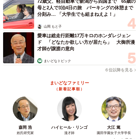
72歳父、軽自動車で新潟から四国まで 65歳の
母と2人で3泊4日の旅 パーキングの休憩まで
分刻み… 「大学生でも組まねえよ！」
2/8
山岡 もと子
愛車は総走行距離17万キロのホンダレジェン
動物病院でのビフォーアフターが別犬級だった柴犬、ハナちゃん。（画
像提供：柴犬ハナさん @87shiba87）
ド 「どなたか欲しい方が居たら」 大御所漫
才師が譲渡の意向
柴犬魂の叫び「アタシに触らないでぇー！」
まいどなトピック
ーー診察台でハナちゃんを保定しているのはお父さんです
６位以降を見る
か？
まいどなファミリー
（新着記事順）
「はい。そうです」
森岡 浩
ハイヒール・リンゴ
大江 篤
姓氏研究家
漫才師
園田学園女子大学学長