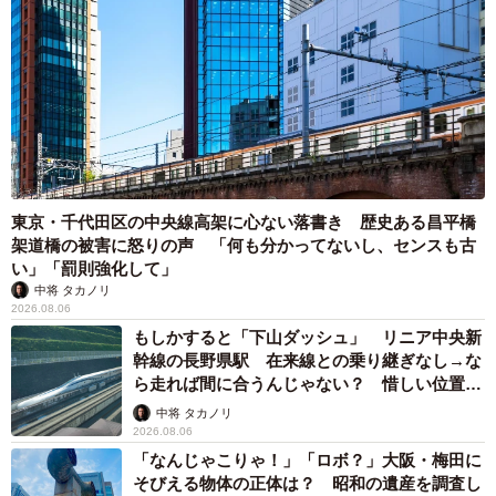
6/8
無事、予防接種を終えたハナちゃん。パパさんの膝の上、笑顔が戻りま
した♡（画像提供：柴犬ハナさん @87shiba87）
ーーご帰宅後、ハナちゃんはオヤツのごほうびをもらえた
のでしょうか？
東京・千代田区の中央線高架に心ない落書き 歴史ある昌平橋
「お父さんからオヤツをもらっていたと思います」
架道橋の被害に怒りの声 「何も分かってないし、センスも古
い」「罰則強化して」
中将 タカノリ
2026.08.06
もしかすると「下山ダッシュ」 リニア中央新
幹線の長野県駅 在来線との乗り継ぎなし→な
ら走れば間に合うんじゃない？ 惜しい位置関
係が反響
中将 タカノリ
2026.08.06
「なんじゃこりゃ！」「ロボ？」大阪・梅田に
そびえる物体の正体は？ 昭和の遺産を調査し