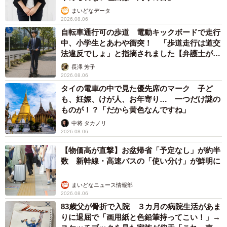
まいどなデータ
2026.08.06
自転車通行可の歩道 電動キックボードで走行
中、小学生とあわや衝突！ 「歩道走行は道交
5/8
法違反でしょ」と指摘されました【弁護士が解
診察台で荒ぶり過ぎてアヒルさん（口輪）をつけたこともありました
説】
長澤 芳子
（画像提供：柴犬ハナさん @87shiba87）
2026.08.06
タイの電車の中で見た優先席のマーク 子ど
ーー診察室ではものすごいムキ顔で唸っていたのに、帰り
も、妊娠、けが人、お年寄り… 一つだけ謎の
ものが！？「だから黄色なんですね」
にはもうニコニコ顔でしたね。
中将 タカノリ
2026.08.06
「イヤだったことは忘れて、自転車のカゴに乗せてもらい
【物価高が直撃】お盆帰省「予定なし」が約半
『楽ちん楽ちーん♡ルンルンルン♡』という気持ちだった
数 新幹線・高速バスの「使い分け」が鮮明に
のではないでしょうか」
まいどなニュース情報部
2026.08.06
83歳父が骨折で入院 ３カ月の病院生活があま
りに退屈で「画用紙と色鉛筆持ってこい！」→