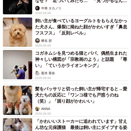
なぜ？ 近づいてみたら… 「見つかるなんて
「帰りはいい事あったかな？」
未熟」
中将 タカノリ
2026.08.06
こんな楽しいリプライが殺到したのは、12歳になる柴犬の
飼い主が食べているヨーグルトをもらえなかっ
女の子、ハナちゃん。普段は笑顔が可愛い穏やかなハナち
た犬さん、爆裂に拗ねた顔がかわいすぎ「鼻息
ゃんですが、飼い主さんによると、生粋の和犬魂を持つ
フスフス」「反則レベル」
「がんこちゃん」なのだとか。
笑顔で拒否柴を繰り出す楽
椎名 碧
2026.08.06
しい姿でも人気
のわんちゃんです。
コガネムシを見つめる猫とパパ、偶然生まれた
神々しい構図が「宗教画のよう」と話題 「尊
ハナちゃんはこの日、年1回のわんこと飼い主の義務「狂犬
い」「ていうかライオンキング」
病予防注射」のため、動物病院へ。病院では毎回チャウチ
梨木 香奈
2026.08.06
ャウ顔になって抗うというハナちゃん。注射後は安静のた
め、飼い主さんが押して歩く自転車のカゴに乗せてもら
髪をバッサリと切った飼い主が帰宅すると→愛
犬たちの反応に「ワンコ様でも戸惑うのね
い、さっきまでのすさまじいムキ顔が嘘のような可愛いニ
（笑）」「困り顔がかわいい」
コニコ顔だったハナちゃんのビフォーアフターについて、
ANNA
詳しく伺いました。
2026.08.06
「かわいいストーカーに追われています」甘え
ん坊な元保護猫 最後は飼い主にダイブする姿