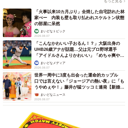
もっと見る
「火事以来10カ月ぶり」全焼した自宅訪れた林
家ぺー 内装も壁も取り払われスケルトン状態
の部屋に呆然
まいどなトピック
2026.08.07
「こんなかわいい子おるん！？」大阪出身の
UHB26歳アナが話題…父は元プロ野球選手
「アイドルさんよりかわいい」「めちゃ爽や
か」
まいどなメディア
2026.08.07
世界一周中に3度も出会った運命的カップル
口では言えない「ジョージアの熱い夜」に「も
うやめぇや！」藤井が猛ツッコミ連発【新婚さ
ん】
まいどなニュース
2026.08.07