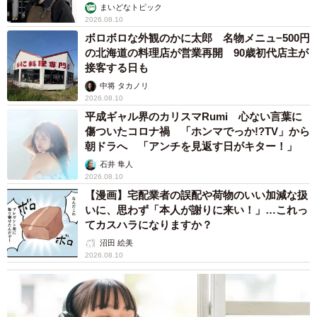
まいどなトピック
2026.08.10
ボロボロな外観のかに太郎 名物メニュ−500円
の北海道の料理店が営業再開 90歳初代店主が
接客する日も
中将 タカノリ
2026.08.10
平成ギャル界のカリスマRumi 心ない言葉に
傷ついたコロナ禍 「ホンマでっか!?TV」から
朝ドラへ 「アンチを見返す日がキター！」
石井 隼人
2026.08.10
【漫画】宅配業者の誤配や荷物のいい加減な扱
いに、思わず「本人が謝りに来い！」…これっ
てカスハラになりますか？
沼田 絵美
2026.08.10