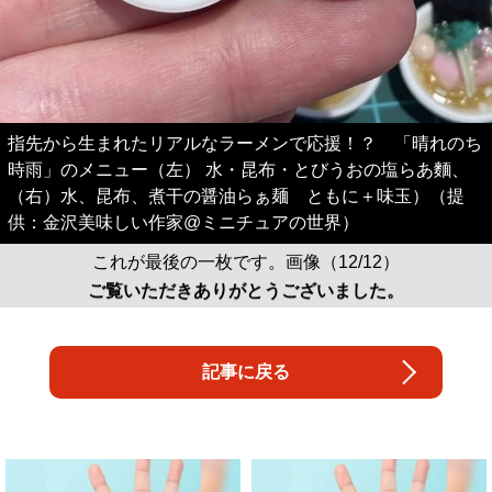
指先から生まれたリアルなラーメンで応援！？ 「晴れのち
時雨」のメニュー（左） 水・昆布・とびうおの塩らあ麵、
（右）水、昆布、煮干の醤油らぁ麺 ともに＋味玉）（提
供：金沢美味しい作家@ミニチュアの世界）
これが最後の一枚です。画像（12/12）
ご覧いただきありがとうございました。
記事に戻る