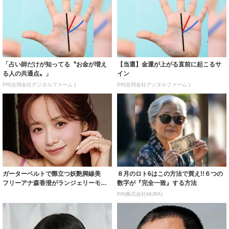
「占い師だけが知ってる〝お金が増え
【当選】金運が上がる直前に起こるサ
る人の共通点〟」
イン
PR(合同会社デジタルファーム )
PR(合同会社デジタルファーム )
ガーターベルトで際立つ妖艶脚線美
８月のロト6はこの方法で買え!!６つの
フリーアナ森香澄がランジェリーモデ
数字が『完全一致』する方法
ルに ｢PE...
PR(株式会社MURA)