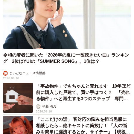
令和の若者に聞いた「2026年の夏に一番聴きたい曲」ランキン
グ 2位はYUIの『SUMMER SONG』、1位は？
まいどなニュース情報部
2026.08.10
「事故物件」でもちゃんと売れます 10年ほど
前に購入した戸建て、買い手はつく？ 「売れ
る物件」へと再生する3つのステップ 専門家
が解説
平藤 清刀
2026.08.10
「ここだけの話」 客対応の悩みを担当黒服に
相談したら…他キャストに筒抜け！ 「人の悩
みを簡単に漏洩するとか、サイテー」【現役キ