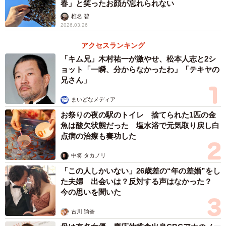
春」と笑ったお顔が忘れられない
椎名 碧
2026.03.26
アクセスランキング
「キム兄」木村祐一が激やせ、松本人志と2シ
ョット「一瞬、分からなかったわ」「テキヤの
兄さん」
まいどなメディア
お祭りの夜の駅のトイレ 捨てられた1匹の金
魚は酸欠状態だった 塩水浴で元気取り戻し白
点病の治療も奏功した
中将 タカノリ
「この人しかいない」26歳差の“年の差婚”をし
た夫婦 出会いは？反対する声はなかった？
今の思いを聞いた
古川 諭香