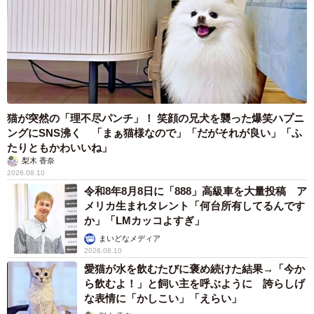
猫が突然の「理不尽パンチ」！ 笑顔の兄犬を襲った爆笑ハプニ
ングにSNS沸く 「まぁ猫様なので」「だがそれが良い」「ふ
たりともかわいいね」
梨木 香奈
2026.08.10
令和8年8月8日に「888」高級車を大量投稿 ア
メリカ生まれタレント「何台所有してるんです
か」「LMカッコよすぎ」
まいどなメディア
2026.08.10
愛猫が水を飲むたびに褒め続けた結果→「今か
ら飲むよ！」と飼い主を呼ぶように 誇らしげ
な表情に「かしこい」「えらい」