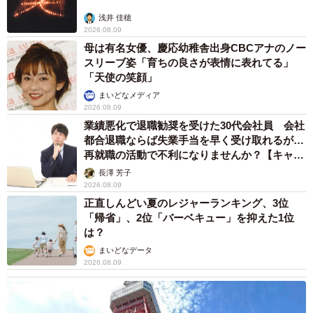
浅井 佳穂
2026.08.09
母は有名女優、慶応幼稚舎出身CBCアナのノー
スリーブ姿「育ちの良さが表情に表れてる」
「天使の笑顔」
まいどなメディア
2026.08.09
業績悪化で退職勧奨を受けた30代会社員 会社
都合退職ならば失業手当を早く受け取れるが…
再就職の活動で不利になりませんか？【キャリ
アカウンセラーが解説】
長澤 芳子
2026.08.09
正直しんどい夏のレジャーランキング、3位
「帰省」、2位「バーベキュー」を抑えた1位
は？
まいどなデータ
2026.08.09