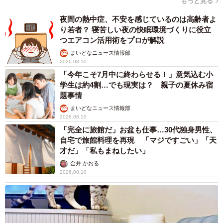
もっと見る
夜間の熱中症、不安を感じているのは高齢者よ
り若者？ 寝苦しい夜の快眠環境づくりに役立
つエアコン活用術をプロが解説
まいどなニュース情報部
2026.08.10
「今年こそ7月中に終わらせる！」意気込む小
学生は約4割…でも現実は？ 親子の夏休み宿
題事情
まいどなニュース情報部
2026.08.10
「完全に旅館だ」お盆も仕事…30代独身男性、
自宅で旅館料理を再現 「マジですごい」「天
才だ」「私もまねしたい」
金井 かおる
2026.08.10