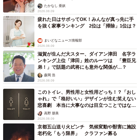
ャストに取材】
たかなし 亜妖
2026.08.09
疲れた日はサボってOK！みんなが真っ先に手
を抜く家事ランキング 2位は「掃除」1位は？
まいどなニュース情報部
2026.08.09
滋賀が生んだ大スター、ダイアン津田 名字ラ
ンキング上位「津田」姓のルーツは 「豊臣兄
弟！」で話題の武将にも意外な関係が…？
森岡 浩
2026.08.09
このトイレ、男性用と女性用どっち！？「おし
ゃれ」で「格好いい」デザインが生む笑えない
悲喜劇 本当に大事なのは目立つことではな
く…
高野 朋美
2026.08.09
京都五山送り火ピンチ 気候変動や獣害に施設
老朽化「もう限界」 クラファン募る