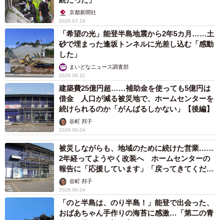
京都新聞社
2026.07.19
「希望の光」能登半島地震から2年5カ月……土
砂で埋まった逢坂トンネルに光差し込む「感動
した」
まいどなニュース調査部
2026.06.11
建築費25億円超……補助金を使っても5億円は
借金 人口が減る被災地で、ホームセンターを
続けられるのか「がんばるしかない」【後編】
谷町 邦子
2026.06.04
被災しながらも、地域のために続けた営業……
2年経ってようやく改装へ ホームセンターの
報告に「応援しています」「戻ってきてくださ
い」【前編】
谷町 邦子
2026.06.04
「のと半島は、のり半島！」能登で出会った、
おばあちゃん手作りの海苔に感激…「第二の青