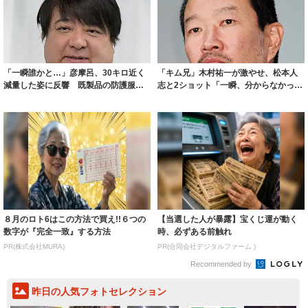
「一瞬誰かと…」彦摩呂、30キロ近く
「キム兄」木村祐一が激やせ、松本人
減量した姿に反響 既製品の防護服が
志と2ショット「一瞬、分からなかった
着られると...
わ」「テキ...
８月のロト6はこの方法で買え!!６つの
【当選した人が暴露】宝くじ運が動く
数字が『完全一致』する方法
時、必ずある前触れ
PR(株式会社MURA)
PR(合同会社デジタルファーム )
Recommended by
昨日の人気フォトセレクション