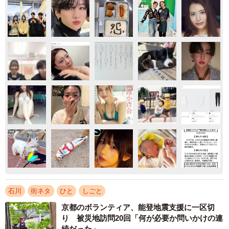
石川
街ネタ
ひと
しごと
京都のボランティア、能登地震支援に一区切
り 被災地訪問20回「何が必要か問いかけの連
続だった」