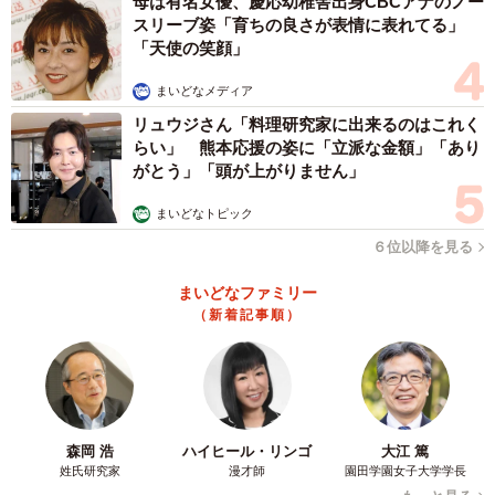
母は有名女優、慶応幼稚舎出身CBCアナのノー
スリーブ姿「育ちの良さが表情に表れてる」
「天使の笑顔」
まいどなメディア
リュウジさん「料理研究家に出来るのはこれく
らい」 熊本応援の姿に「立派な金額」「あり
がとう」「頭が上がりません」
まいどなトピック
６位以降を見る
まいどなファミリー
（新着記事順）
森岡 浩
ハイヒール・リンゴ
大江 篤
姓氏研究家
漫才師
園田学園女子大学学長