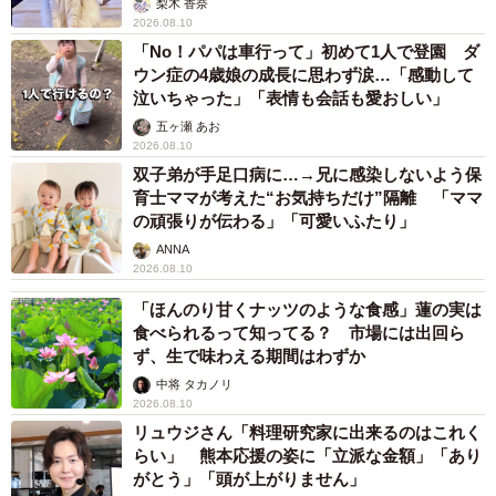
梨木 香奈
2026.08.10
「No！パパは車行って」初めて1人で登園 ダ
ウン症の4歳娘の成長に思わず涙…「感動して
泣いちゃった」「表情も会話も愛おしい」
五ヶ瀬 あお
2026.08.10
双子弟が手足口病に…→兄に感染しないよう保
育士ママが考えた“お気持ちだけ”隔離 「ママ
の頑張りが伝わる」「可愛いふたり」
ANNA
2026.08.10
「ほんのり甘くナッツのような食感」蓮の実は
食べられるって知ってる？ 市場には出回ら
ず、生で味わえる期間はわずか
中将 タカノリ
2026.08.10
リュウジさん「料理研究家に出来るのはこれく
らい」 熊本応援の姿に「立派な金額」「あり
がとう」「頭が上がりません」