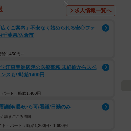
報
求人情報一覧へ
幅広くご案内」不安なく始められる安心フォ
/千葉県/佐倉市
給1,450円～
大学江東豊洲病院の医療事務 未経験からスペ
スも!/時給1400円
パート：時給1,400円
護師/週4から可/看護/日勤のみ
宅介護まごころ照国
ト・パート：時給1,200円～1,600円