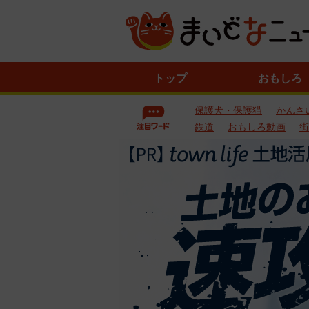
ニ
トップ
おもしろ
ュ
ー
保護犬・保護猫
かんさ
ス
一
鉄道
おもしろ動画
街
覧