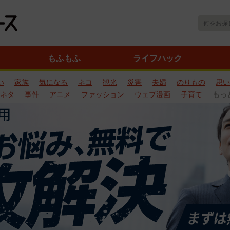
もふもふ
ライフハック
い
家族
気になる
ネコ
観光
災害
夫婦
のりもの
思い
ネタ
事件
アニメ
ファッション
ウェブ漫画
子育て
もっ