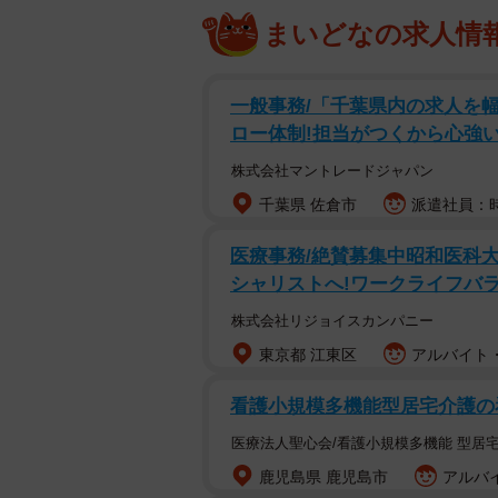
まいどなの求人情
一般事務/「千葉県内の求人を
ロー体制!担当がつくから心強い
株式会社マントレードジャパン
千葉県 佐倉市
派遣社員：時
医療事務/絶賛募集中昭和医科
シャリストへ!ワークライフバラン
株式会社リジョイスカンパニー
東京都 江東区
アルバイト・
看護小規模多機能型居宅介護の看
医療法人聖心会/看護小規模多機能 型居
鹿児島県 鹿児島市
アルバイ