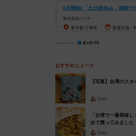
8月開始/「土日祝休み」病院
株式会社パソナ
東京都 江東区
派遣社員：時
Sponsored by
おすすめニュース
【写真】台湾のスタ
Coco
「台湾で一番美味し
台で買ってみました
Coco