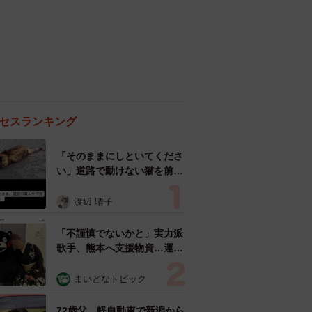
セスランキング
「そのままにしといてくださ
い」道路で動けない猫を前に
返された一言… 懸命に生き
ようとした4日間 「命の重
渡辺 晴子
さはみんな同じ」保護団体代
表の訴え
「不謹慎でないかと」実力派
歌手、熊本へ支援物資…運搬
トラックの車体デザインにた
めらい 「痛いほど伝わる」
まいどなトピック
「行動され立派」
72歳父、軽自動車で新潟から