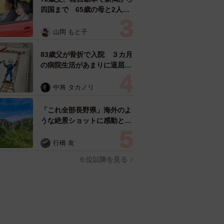
四国まで 65歳の母と2人で
3泊4日の旅 パーキングの休
憩まで分刻み… 「大学生で
山岡 もと子
も組まねえよ！」
83歳父が骨折で入院 ３カ月
の病院生活があまりに退屈で
「画用紙と色鉛筆持ってこ
い！」→スケッチブックを見
中将 タカノリ
た家族が仰天「これ、売れま
すよ…」
「これ全部長野県」海外のよ
うな絶景ショットに感動と反
響「離れてからいいところだ
ったんだって気づいた」
行橋 友
６位以降を見る