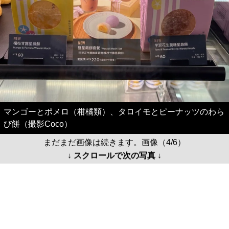
マンゴーとポメロ（柑橘類）、タロイモとピーナッツのわら
び餅（撮影Coco）
まだまだ画像は続きます。画像（4/6）
↓ スクロールで次の写真 ↓