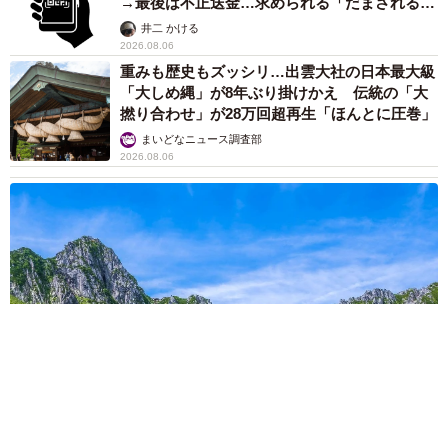
→最後は不正送金…求められる「だまされる前
提」の対策
井二 かける
2026.08.06
重みも歴史もズッシリ…出雲大社の日本最大級
「大しめ縄」が8年ぶり掛けかえ 伝統の「大
撚り合わせ」が28万回超再生「ほんとに圧巻」
まいどなニュース調査部
2026.08.06
「これ全部長野県」海外のような絶景ショットに感動と反響