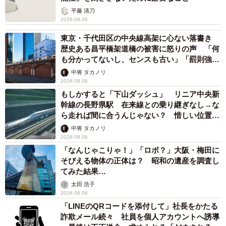
平藤 清刀
2026.08.06
東京・千代田区の中央線高架に心ない落書き
歴史ある昌平橋架道橋の被害に怒りの声 「何
も分かってないし、センスも古い」「罰則強化
して」
中将 タカノリ
2026.08.06
もしかすると「下山ダッシュ」 リニア中央新
幹線の長野県駅 在来線との乗り継ぎなし→な
ら走れば間に合うんじゃない？ 惜しい位置関
係が反響
中将 タカノリ
2026.08.06
「なんじゃこりゃ！」「ロボ？」大阪・梅田に
そびえる物体の正体は？ 昭和の遺産を調査し
てみた結果…
太田 浩子
2026.08.06
「LINEのQRコードを添付して」社長をかたる
詐欺メール続々 社員を個人アカウントへ誘導