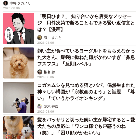
中将 タカノリ
2026.08.06
「明日ひま？」 知り合いから唐突なメッセー
ジ 用件次第で断ることもできる賢い返信文と
は？【漫画】
海川 まこと
2026.08.06
飼い主が食べているヨーグルトをもらえなかっ
た犬さん、爆裂に拗ねた顔がかわいすぎ「鼻息
フスフス」「反則レベル」
椎名 碧
2026.08.06
コガネムシを見つめる猫とパパ、偶然生まれた
神々しい構図が「宗教画のよう」と話題 「尊
い」「ていうかライオンキング」
梨木 香奈
2026.08.06
髪をバッサリと切った飼い主が帰宅すると→愛
犬たちの反応に「ワンコ様でも戸惑うのね
（笑）」「困り顔がかわいい」