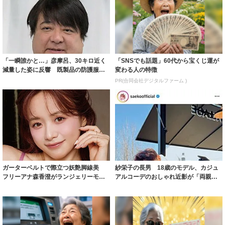
「一瞬誰かと…」彦摩呂、30キロ近く
「SNSでも話題」60代から宝くじ運が
減量した姿に反響 既製品の防護服が
変わる人の特徴
着られると...
PR(合同会社デジタルファーム )
ガーターベルトで際立つ妖艶脚線美
紗栄子の長男 18歳のモデル、カジュ
フリーアナ森香澄がランジェリーモデ
アルコーデのおしゃれ近影が「両親の
ルに ｢PE...
いいとこ取...