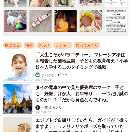
気になる
海外
グルメ
レジャー
買ってみたい
「人生こそがバラエティー」 マレーシア移住
を報告した菊地亜美 子どもの教育考え「小学
校へ入学するこのタイミングで挑戦」
まいどなトピック
2026.08.06
タイの電車の中で見た優先席のマーク 子ど
も、妊娠、けが人、お年寄り… 一つだけ謎の
ものが！？「だから黄色なんですね」
中将 タカノリ
2026.08.06
エジプトで自撮りしていたら、ガイドが「撮り
ますよ！」→ノリノリでポーズを取っていた