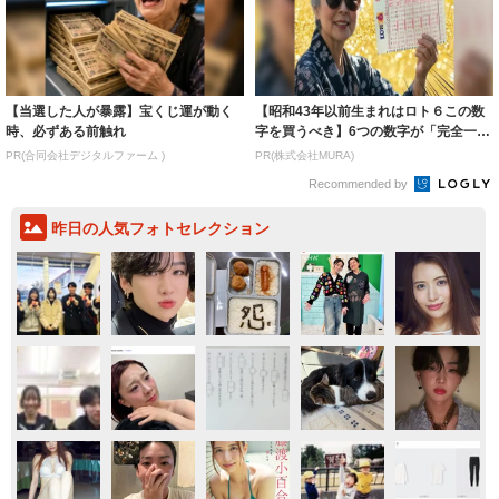
【当選した人が暴露】宝くじ運が動く
【昭和43年以前生まれはロト６この数
時、必ずある前触れ
字を買うべき】6つの数字が「完全一
致」する方...
PR(合同会社デジタルファーム )
PR(株式会社MURA)
Recommended by
昨日の人気フォトセレクション