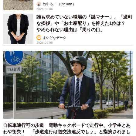
竹中 友一（RinToris）
2026.08.06
誰も求めていない職場の「謎マナー」、「過剰
な挨拶」や「お土産配り」を抑えた1位は？
やめられない理由は「周りの目」
まいどなデータ
2026.08.06
自転車通行可の歩道 電動キックボードで走行中、小学生とあ
わや衝突！ 「歩道走行は道交法違反でしょ」と指摘されまし