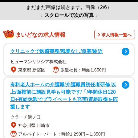
まだまだ画像は続きます。画像（2/6）
↓ スクロールで次の写真 ↓
まいどなの求人情報
求人情報一覧へ
クリニックで医療事務/残業なし/急募/駅近
ヒューマンリソシア株式会社
東京都 新宿区
派遣社員：時給1,650円
有料老人ホームの介護職/介護職員初任者研修 以
上/面接前に施設見学も可能です/「/年間休日120
日+有給休暇でプライベートも充実/資格取得を応
援します
クラーチ溝ノ口
神奈川県 川崎市
アルバイト・パート：時給1,290円～1,350円