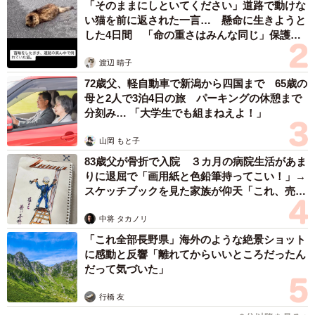
「そのままにしといてください」道路で動けな
い猫を前に返された一言… 懸命に生きようと
した4日間 「命の重さはみんな同じ」保護団
体代表の訴え
渡辺 晴子
72歳父、軽自動車で新潟から四国まで 65歳の
母と2人で3泊4日の旅 パーキングの休憩まで
分刻み… 「大学生でも組まねえよ！」
山岡 もと子
83歳父が骨折で入院 ３カ月の病院生活があま
りに退屈で「画用紙と色鉛筆持ってこい！」→
スケッチブックを見た家族が仰天「これ、売れ
ますよ…」
中将 タカノリ
「これ全部長野県」海外のような絶景ショット
に感動と反響「離れてからいいところだったん
だって気づいた」
行橋 友