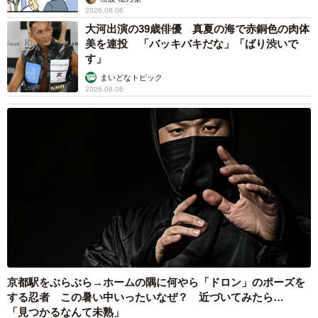
2026.08.06
大河出演の39歳俳優 真夏の海で赤銅色の肉体
美を連投 「バッキバキだな」「ばり渋いで
す」
まいどなトピック
2026.08.06
京都駅をぶらぶら→ホームの隅に何やら「ドロン」のポーズを
する忍者 この暑い中いったいなぜ？ 近づいてみたら…
「見つかるなんて未熟」