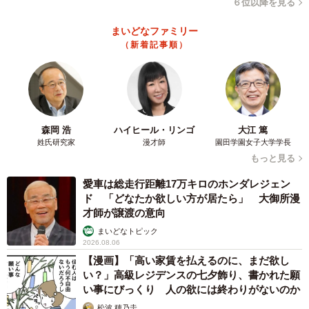
６位以降を見る
まいどなファミリー
（新着記事順）
森岡 浩
ハイヒール・リンゴ
大江 篤
姓氏研究家
漫才師
園田学園女子大学学長
もっと見る
愛車は総走行距離17万キロのホンダレジェン
ド 「どなたか欲しい方が居たら」 大御所漫
才師が譲渡の意向
まいどなトピック
2026.08.06
【漫画】「高い家賃を払えるのに、まだ欲し
い？」高級レジデンスの七夕飾り、書かれた願
い事にびっくり 人の欲には終わりがないのか
松波 穂乃圭