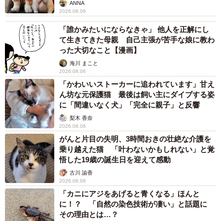
ANNA
2026.08.06
「誰かみたいにならなきゃ」 他人を正解にし
て生きてきた母親 自己主張が苦手な娘に教わ
った大切なこと【漫画】
海川 まこと
2026.08.06
「かわいいストーカーに追われています」甘え
ん坊な元保護猫 最後は飼い主にダイブする姿
に「間違いなく犬」「完全に親子」と反響
梨木 香奈
2026.08.06
がんと片目の失明、3時間おきの壮絶な介護を
乗り越えた猫 「叶わないかもしれない」と覚
悟した19歳の誕生日を迎えて感動
古川 諭香
2026.08.06
「カニにアジをあげると青くなる」ほんと
に！？ 「自然の染色技術が凄い」と話題に
その理由とは…？