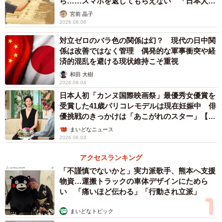
ら……スマホを返してもらえない 「日本人は
カモ代表かも」「私は6時間で3万円払った」
宮前 晶子
2026.08.06
対立ゼロのバラ色の関係は幻？ 現代の日中関
係は改善ではなく管理 偶発的な軍事衝突や経
済的混乱を避ける現状維持こそ重視
和田 大樹
2026.08.04
日本人初「カンヌ国際映画祭」最優秀女優賞を
受賞した41歳パリコレモデルは現在妊娠中 俳
優挑戦のきっかけは「あこがれのスター」【徹
子の部屋】
まいどなニュース
2026.08.03
アクセスランキング
「不謹慎でないかと」実力派歌手、熊本へ支援
物資…運搬トラックの車体デザインにためら
い 「痛いほど伝わる」「行動され立派」
まいどなトピック