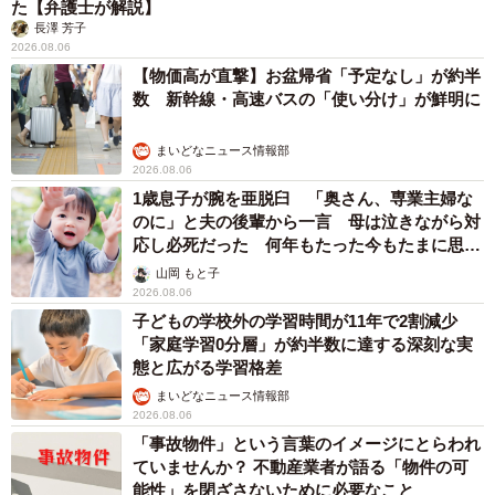
た【弁護士が解説】
長澤 芳子
2026.08.06
【物価高が直撃】お盆帰省「予定なし」が約半
数 新幹線・高速バスの「使い分け」が鮮明に
まいどなニュース情報部
2026.08.06
1歳息子が腕を亜脱臼 「奥さん、専業主婦な
のに」と夫の後輩から一言 母は泣きながら対
応し必死だった 何年もたった今もたまに思い
出し…
山岡 もと子
2026.08.06
子どもの学校外の学習時間が11年で2割減少
「家庭学習0分層」が約半数に達する深刻な実
態と広がる学習格差
まいどなニュース情報部
2026.08.06
「事故物件」という言葉のイメージにとらわれ
ていませんか？ 不動産業者が語る「物件の可
能性」を閉ざさないために必要なこと