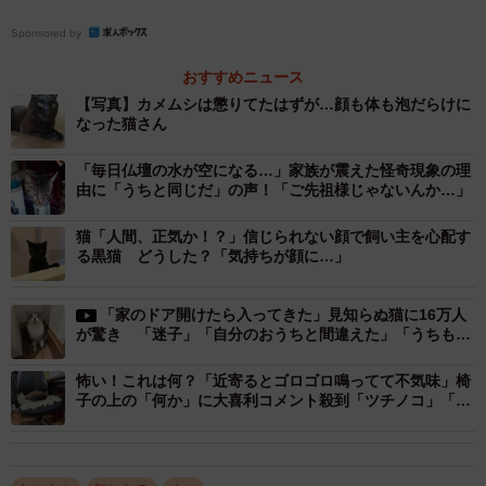
「病院に着くまで生きた心地がしなかった」そうです。
Sponsored by
おすすめニュース
院長先生から聞いた「カメムシ」という言葉に安堵し、
【写真】カメムシは懲りてたはずが…顔も体も泡だらけに
「膝から崩れ落ちた」という飼い主さんにお話を聞きまし
なった猫さん
た。
「毎日仏壇の水が空になる…」家族が震えた怪奇現象の理
由に「うちと同じだ」の声！「ご先祖様じゃないんか…」
元気でよかった……
猫「人間、正気か！？」信じられない顔で飼い主を心配す
「元気でよかったぁぁぁ」
る黒猫 どうした？「気持ちが顔に…」
「ツイート読んでるだけでもガクガクブルブル」
「すっごい驚いたけど無事でよかった。こんな風になるん
「家のドア開けたら入ってきた」見知らぬ猫に16万人
ですね」
が驚き 「迷子」「自分のおうちと間違えた」「うちもあ
りました」
「先生もカメムシってわかるのすごいですね！さすが院
怖い！これは何？「近寄るとゴロゴロ鳴ってて不気味」椅
長！」
子の上の「何か」に大喜利コメント殺到「ツチノコ」「ニ
ャマコ？」
無事を喜ぶリプライが殺到したのは、推定2歳半になる元捨
て猫の男の子、クロくん。生後間もない頃、瀕死の状態だ