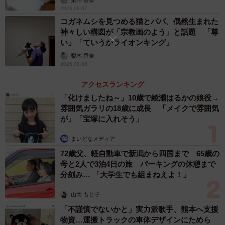
2026.08.07
2/11
コガネムシを見つめる猫とパパ、偶然生まれた
神々しい構図が「宗教画のよう」と話題 「尊
黒猫、クロくんが泡を吹いていた原因はなんと「カメムシ」（画像提
い」「ていうかライオンキング」
供：黒猫クロさん @touzainosaito3）
梨木 香奈
2026.08.06
がっしり体型のクロくんですが、マイクロチップ入り＆去
アクセスランキング
勢済みの完全なる室内飼い、という筋金入りの箱入り息
「化けましたね～」10歳で綾瀬はるかの娘役→
子。しかし実は子猫時代、運動能力の高さが災いとなり、
雰囲気ガラリの18歳に成長 「メイクで雰囲気
思いも寄らない状況で失踪。
NNN（ネコネコネットワー
が」「宝塚に入れそう」
ク）のおかげで無事に帰宅出来た
……という経緯がありま
まいどなメディア
した。そのため飼い主さんは厳重な脱走防止対策はもちろ
72歳父、軽自動車で新潟から四国まで 65歳の
ん、クロくんが誤飲や怪我をしないよう、常に細心の注意
母と2人で3泊4日の旅 パーキングの休憩まで
を払っていたそうです。
分刻み… 「大学生でも組まねえよ！」
山岡 もと子
「不謹慎でないかと」実力派歌手、熊本へ支援
物資…運搬トラックの車体デザインにためら