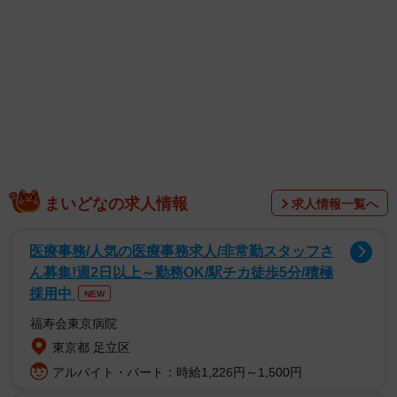
1/11
突然、愛猫が泡を吹いて苦しみ出した…。警戒心の強い「猫」は病状を
まいどなの求人情報
隠す傾向があり、多くの動物病院では症状が現れた際の動画や写真の撮
求人情報一覧へ
影が推奨されているため、飼い主さんは震える手で撮影したそうです
（画像提供：黒猫クロさん @touzainosaito3）
医療事務/人気の医療事務求人/非常勤スタッフさ
ん募集!週2日以上～勤務OK/駅チカ徒歩5分/積極
採用中
NEW
福寿会東京病院
東京都 足立区
アルバイト・パート：時給1,226円～1,500円