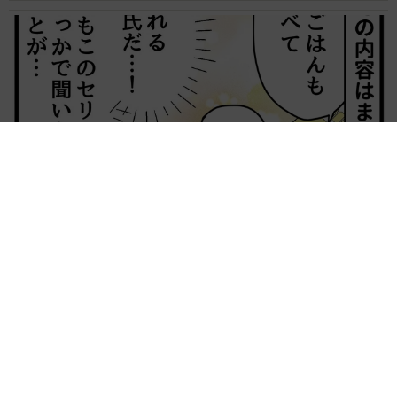
【漫画】大学生息子の「頼れる彼氏」っぷりを見て母は絶句
「起きなよ、遅刻するよ」って…あなた毎朝私が起こしてます
けど？笑
松波 穂乃圭
2026.08.07
5/11
【お盆の帰省】既婚女性の半数以上が「日常よ
り疲れる」 気遣いや準備で深まる夫婦の温度
口から泡を吹き、もがいていたクロくん（画像提供：黒猫クロさん
感ギャップ鮮明に
@touzainosaito3）
まいどなニュース情報部