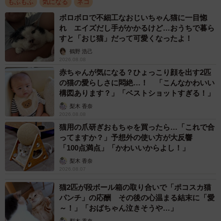
もふもふ
気になる
ネコ
ったところを飼い主さんに保護され、今では甘えん坊の骨
ボロボロで不細工なおじいちゃん猫に一目惚
太デカニャンコに成長しました。
れ エイズだし手がかかるけど…おうちで暮ら
すと「おじ猫」だって可愛くなったよ！
鶴野 浩己
2026.08.08
赤ちゃんが気になる？ひょっこり顔を出す2匹
の猫の愛らしさに悶絶…！ 「こんなかわいい
構図あります？」「ベストショットすぎる！」
梨木 香奈
2026.08.08
猫用の爪研ぎおもちゃを買ったら…「これで合
ってますか？」予想外の使い方が大反響
「100点満点」「かわいいからよし！」
梨木 香奈
2026.08.07
猫2匹が段ボール箱の取り合いで「ポコスカ猫
パンチ」の応酬 その後の心温まる結末に「愛
～！」「おばちゃん泣きそうや…」
梨木 香奈