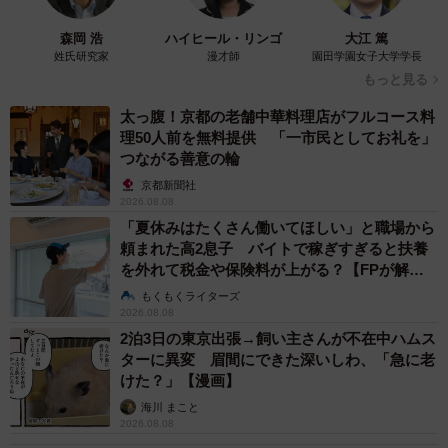
森岡 浩
ハイヒール・リンゴ
大江 篤
姓氏研究家
漫才師
園田学園女子大学学長
もっと見る
太っ腹！京都の老舗中華料理店がフルコース料
理50人前を無料提供 「一市民としてお礼を」
つながる善意の輪
京都新聞社
2026.08.08
3/11
「夏休みはたくさん働いてほしい」と職場から
頼まれた高2息子 バイトで稼ぎすぎると扶養
保護直後、病院で診察してもらったクロくん。ウイルスやカビ、寄生虫
を外れて税金や保険料が上がる？【FPが解
などで目も鼻も皮膚もボロボロだったそうです（画像提供：黒猫クロさ
説】
もくもくライターズ
ん @touzainosaito3）
2026.08.08
2泊3日の東京出張→飼い主さんが不在中ハムス
人間が「カメムシ」を食べたケースも！
ターに異変 眉間にできた深いしわ、「急に老
けた？」【漫画】
どうやら「虫」などを食べて泡を吹く……というのは猫ち
海川 まこと
ゃんあるあるらしく、リプ欄には、「猫は口に苦いものが
2026.08.08
入ると泡を吹くそうです」「うちの先代は蛇に噛まれて泡