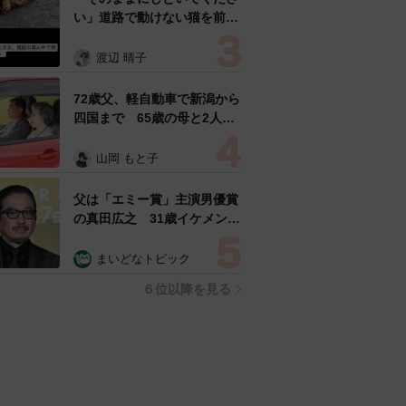
い」道路で動けない猫を前に
返された一言… 懸命に生き
ようとした4日間 「命の重
渡辺 晴子
さはみんな同じ」保護団体代
表の訴え
72歳父、軽自動車で新潟から
四国まで 65歳の母と2人で
3泊4日の旅 パーキングの休
憩まで分刻み… 「大学生で
山岡 もと子
も組まねえよ！」
父は「エミー賞」主演男優賞
の真田広之 31歳イケメン俳
優が長髪ヒゲのワイルド近影
「ガチヒロさんそっくり」
まいどなトピック
「新たな一面もステキ」
６位以降を見る