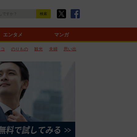
エンタメ
マンガ
ネコ
のりもの
観光
夫婦
思い出