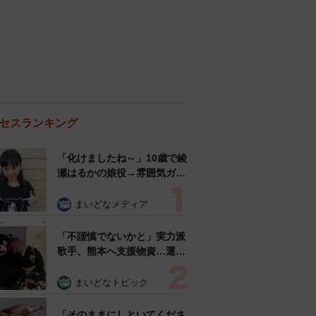
セスランキング
「化けましたね～」10歳で綾
瀬はるかの娘役→雰囲気ガラ
リの18歳に成長 「メイクで
雰囲気が」「宝塚に入れそ
まいどなメディア
う」
「不謹慎でないかと」実力派
歌手、熊本へ支援物資…運搬
トラックの車体デザインにた
めらい 「痛いほど伝わる」
まいどなトピック
「行動され立派」
「そのままにしといてくださ