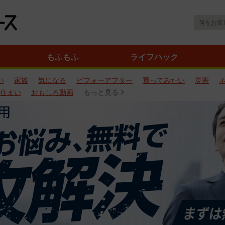
もふもふ
ライフハック
い
家族
気になる
ビフォーアフター
買ってみたい
災害
住まい
おもしろ動画
もっと見る