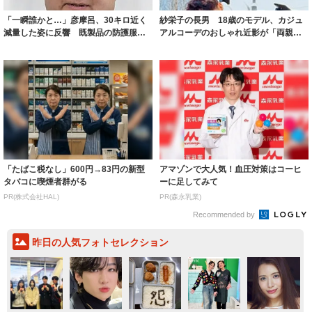
「一瞬誰かと…」彦摩呂、30キロ近く
紗栄子の長男 18歳のモデル、カジュ
減量した姿に反響 既製品の防護服が
アルコーデのおしゃれ近影が「両親の
着られると...
いいとこ取...
「たばこ税なし」600円→83円の新型
アマゾンで大人気！血圧対策はコーヒ
タバコに喫煙者群がる
ーに足してみて
PR(株式会社HAL)
PR(森永乳業)
Recommended by
昨日の人気フォトセレクション