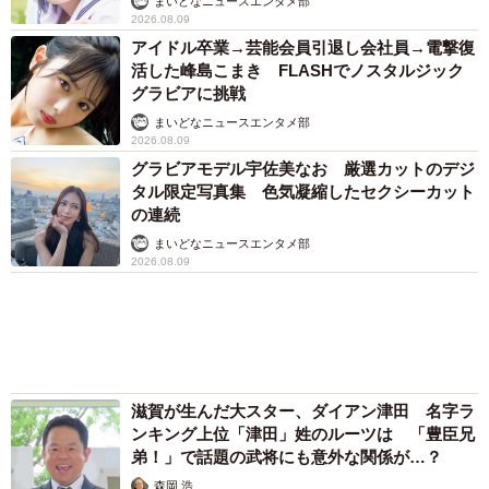
アクセスランキング
「キム兄」木村祐一が激やせ、松本人志と2シ
ョット「一瞬、分からなかったわ」「テキヤの
兄さん」
まいどなメディア
「この人しかいない」26歳差の“年の差婚”をし
た夫婦 出会いは？反対する声はなかった？
今の思いを聞いた
古川 諭香
「お前さえいなければ金賞取れてた！」高校時
代の演奏会がトラウマ……責められた学生は楽
器修理職人に 10年後再会した因縁の相手から
思わぬ申し出【漫画】
海川 まこと
母は有名女優、慶応幼稚舎出身CBCアナのノー
スリーブ姿「育ちの良さが表情に表れてる」
「天使の笑顔」