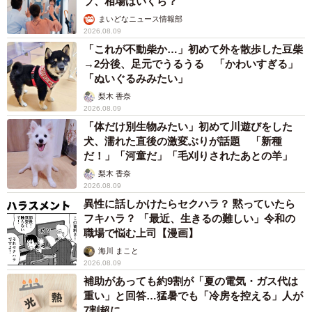
植田 大学時代のほっそり姿に「マジで」
まいどなメディア
2026.08.08
京都の百貨店が開催のお化け屋敷のお化けにモ
デルがいる 比叡山延暦寺の僧侶が語る伝説と
は
浅井 佳穂
2026.08.08
熊本地震でペット同伴の避難を諦める人に胸を
痛め… 被災ペットの受け入れ先をアプリに表
示する「動物避難所マップ」が始動
平藤 清刀
2026.08.08
原則ゆるっと週3勤務 カード支払い日直前は
鬼出勤 借金に追われる風俗嬢 それでも足り
ない場合は朝までガールズバー副業【現役キャ
ストに取材】
たかなし 亜妖
2026.08.08
19歳でハライチ岩井勇気と年の差婚から3年、