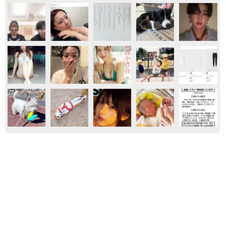
エンタメ
サブカル
ドキドキ
セーラー服や水色ワンピの爽やかシーン 声
優・奥村優季、BRODYに初ソログラビア＆限
定版表紙で登場
まいどなニュースエンタメ部
2026.08.09
アイドル卒業→芸能会員引退し会社員→電撃復