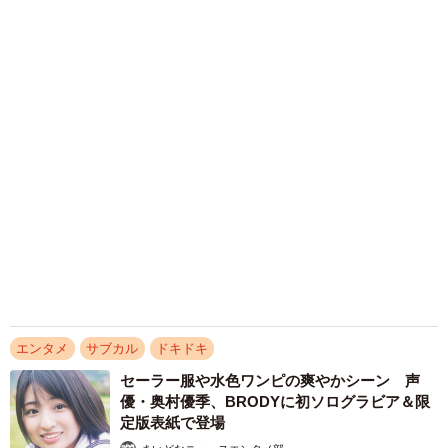
活した峰島こまき FLASHでノスタルジック
グラビアに挑戦
まいどなニュースエンタメ部
2026.08.09
グラビアモデル宇佐美なお 厳選カットのデジ
タル限定写真集 色気凝縮したセクシーカット
の連続
まいどなニュースエンタメ部
2026.08.09
滋賀が生んだ大スター、ダイアン津田 名字ラ
ンキング上位「津田」姓のルーツは 「豊臣兄
弟！」で話題の武将にも意外な関係が…？
森岡 浩
2026.08.09
「キム兄」木村祐一が激やせ、松本人志と2シ
ョット「一瞬、分からなかったわ」「テキヤの
兄さん」
まいどなメディア
2026.08.09