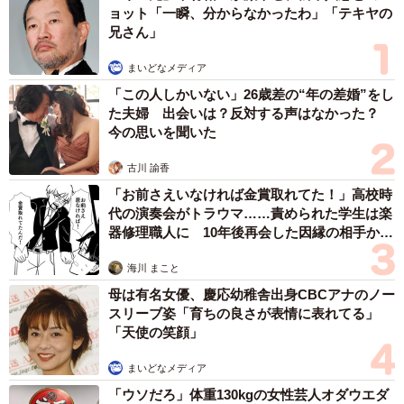
みを簡単に漏洩するとか、サイテー」【現役キ
ャストに取材】
たかなし 亜妖
2026.08.09
疲れた日はサボってOK！みんなが真っ先に手
を抜く家事ランキング 2位は「掃除」1位は？
まいどなニュース情報部
2026.08.09
このトイレ、男性用と女性用どっち！？「おし
ゃれ」で「格好いい」デザインが生む笑えない
悲喜劇 本当に大事なのは目立つことではな
く…
高野 朋美
2026.08.09