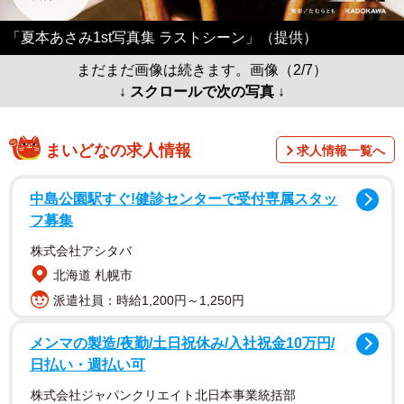
「夏本あさみ1st写真集 ラストシーン」（提供）
まだまだ画像は続きます。画像（2/7）
↓ スクロールで次の写真 ↓
まいどなの求人情報
求人情報一覧へ
中島公園駅すぐ!健診センターで受付専属スタッ
フ募集
株式会社アシタバ
北海道 札幌市
派遣社員：時給1,200円～1,250円
メンマの製造/夜勤/土日祝休み/入社祝金10万円/
日払い・週払い可
株式会社ジャパンクリエイト北日本事業統括部