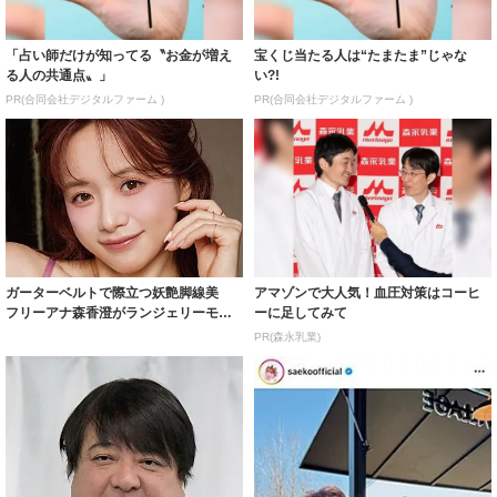
「占い師だけが知ってる〝お金が増え
宝くじ当たる人は“たまたま”じゃな
る人の共通点〟」
い?!
PR(合同会社デジタルファーム )
PR(合同会社デジタルファーム )
ガーターベルトで際立つ妖艶脚線美
アマゾンで大人気！血圧対策はコーヒ
フリーアナ森香澄がランジェリーモデ
ーに足してみて
ルに ｢PE...
PR(森永乳業)