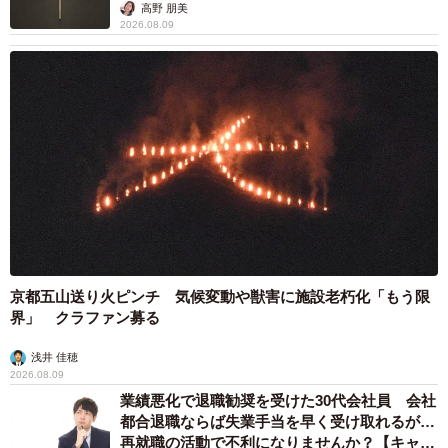
だ！」「河童だ」「毛刈りされたあとの羊」
梨木 香奈
2026.08.09
異性に話しかけたらセクハラ？ 黙っていたら
フキハラ？ 「最近、生きるの難しい」令和の
職場で悩む上司【漫画】
海川 まこと
2026.08.09
補助があっても約9割が「夏の電気・ガス代は
重い」と回答…猛暑でも「冷房を控える」人が
7割超に
まいどなデータ
2026.08.08