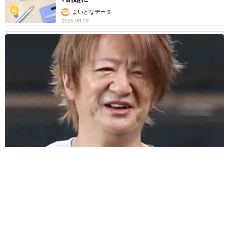
22歳元おはガール髪バッサリ「ショート似合い
すぎ」
まいどなメディア
2026.08.08
オフィスに置かれたウォーターサーバー 空の
2Lボトル持参し毎日給水する男性社員→総務担
当者の注意にまさかの逆ギレ！【弁護士が解
説】
長澤 芳子
2026.08.08
「我慢できず」村上佳菜子、イケメン夫と全力
ハグ「可愛いふたり」「素敵なご夫婦」
まいどなメディア
2026.08.08