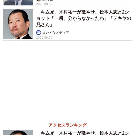
まいどなメディア
「ウソだろ」体重130kgの女性芸人オダウエダ
植田 大学時代のほっそり姿に「マジで」
まいどなメディア
６位以降を見る
まいどなファミリー
（新着記事順）
森岡 浩
ハイヒール・リンゴ
大江 篤
姓氏研究家
漫才師
園田学園女子大学学長
もっと見る
「ここだけの話」 客対応の悩みを担当黒服に
相談したら…他キャストに筒抜け！ 「人の悩