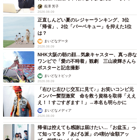
「だんだん時代劇俳優みたく…」国民的バンドの55歳ボーカリ
スト 競馬界の57歳レジェンドらとの「夏祭り満喫ショット」
に驚きの声続々
まいどなトピック
2026.08.08
ネット通販で「運営者情報」を見る人は約8
割 信頼できるサイト・怪しいサイトの判断基
準とは？
まいどなニュース情報部
2026.08.08
「息子を一人にしてきたんです、帰らない
と」 施設に入った90歳母、障害のある60歳次
男との暮らしは行き詰まり…【司法書士の現場
から】
山下 静香
2026.08.08
「ウソだろ」体重130kgの女性芸人オダウエダ