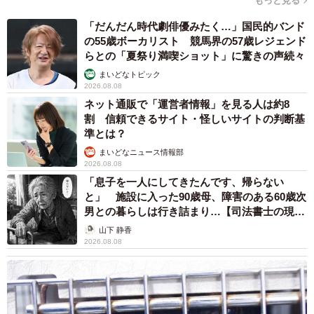
もっと見る
「だんだん時代劇俳優みたく…」国民的バンド
の55歳ボーカリスト 競馬界の57歳レジェンド
らとの「夏祭り満喫ショット」に驚きの声続々
まいどなトピック
2026.08.08
ネット通販で「運営者情報」を見る人は約8
割 信頼できるサイト・怪しいサイトの判断基
準とは？
まいどなニュース情報部
2026.08.08
「息子を一人にしてきたんです、帰らない
と」 施設に入った90歳母、障害のある60歳次
男との暮らしは行き詰まり…【司法書士の現場
から】
山下 静香
2026.08.08