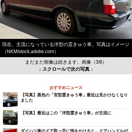
現在、主流になっている洋型の霊きゅう車。写真はイメージ
（NKM/stock.adobe.com）
まだまだ画像は続きます。画像（3/6）
↓ スクロールで次の写真 ↓
おすすめニュース
【写真】黒色の「宮型霊きゅう車」最近は見かけなくなり
ました
【写真】最近はこの「洋型霊きゅう車」が主流に
ダイハツ車のドア取っ手に指をかけると…ドアハンドルが