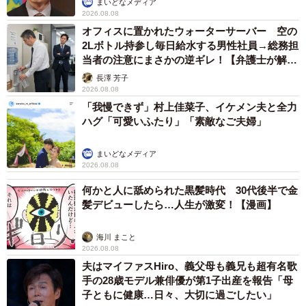
まいどなメディア
2026.08.08
オフィスに置かれたウォーターサーバー 空の
2Lボトル持参し毎日給水する男性社員→総務担
当者の注意にまさかの逆ギレ！【弁護士が解
説】
長澤 芳子
2026.08.08
「我慢できず」村上佳菜子、イケメン夫と全力
ハグ「可愛いふたり」「素敵なご夫婦」
まいどなメディア
2026.08.08
何かと人に舐められた黒髪時代 30代後半で金
髪デビューしたら…人生が激変！【漫画】
海川 まこと
2026.08.08
夫はマイファスHiro、義父母も義兄も超有名歌
手の28歳モデル兼俳優が第1子出産を報告「母
子ともに健康…日々、大切に過ごしたい」