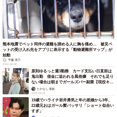
熊本地震でペット同伴の避難を諦める人に胸を痛め… 被災ペ
ットの受け入れ先をアプリに表示する「動物避難所マップ」が
始動
平藤 清刀
2026.08.08
原則ゆるっと週3勤務 カード支払い日直前は
鬼出勤 借金に追われる風俗嬢 それでも足り
ない場合は朝までガールズバー副業【現役キャ
ストに取材】
たかなし 亜妖
2026.08.08
19歳でハライチ岩井勇気と年の差婚から3年、
22歳元おはガール髪バッサリ「ショート似合い
すぎ」