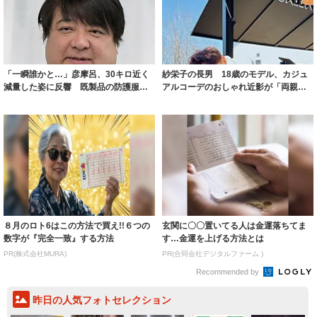
「一瞬誰かと…」彦摩呂、30キロ近く
紗栄子の長男 18歳のモデル、カジュ
減量した姿に反響 既製品の防護服が
アルコーデのおしゃれ近影が「両親の
着られると...
いいとこ取...
８月のロト6はこの方法で買え!!６つの
玄関に〇〇置いてる人は金運落ちてま
数字が『完全一致』する方法
す…金運を上げる方法とは
PR(株式会社MURA)
PR(合同会社デジタルファーム )
Recommended by
昨日の人気フォトセレクション