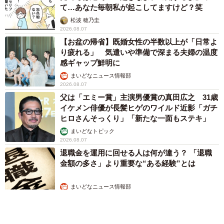
て…あなた毎朝私が起こしてますけど？笑
松波 穂乃圭
2026.08.07
【お盆の帰省】既婚女性の半数以上が「日常よ
り疲れる」 気遣いや準備で深まる夫婦の温度
感ギャップ鮮明に
まいどなニュース情報部
2026.08.07
父は「エミー賞」主演男優賞の真田広之 31歳
イケメン俳優が長髪ヒゲのワイルド近影「ガチ
ヒロさんそっくり」「新たな一面もステキ」
まいどなトピック
2026.08.07
退職金を運用に回せる人は何が違う？ 「退職
金額の多さ」より重要な“ある経験”とは
まいどなニュース情報部
2026.08.07