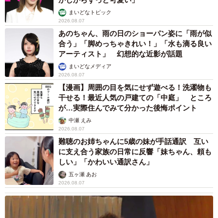
まいどなトピック
2026.08.07
あのちゃん、雨の日のショーパン姿に「雨が似
合う」「脚めっちゃきれい！」「水も滴る良い
アーティスト」 幻想的な近影が話題
まいどなメディア
2026.08.07
【漫画】周囲の目を気にせず遊べる！洗濯物も
干せる！最近人気の戸建ての「中庭」 ところ
が…実際住んでみて分かった後悔ポイント
中瀬 えみ
2026.08.07
難聴のお姉ちゃんに5歳の妹が手話通訳 互い
に支え合う家族の日常に反響「妹ちゃん、頼も
しい」「かわいい通訳さん」
五ヶ瀬 あお
2026.08.07