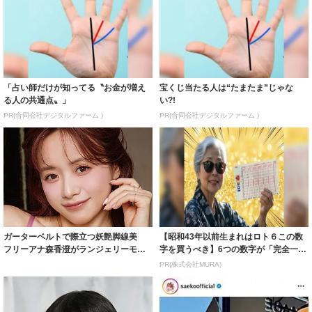
「占い師だけが知ってる〝お金が増え
宝くじ当たる人は“たまたま”じゃな
る人の共通点〟」
い?!
PR(合同会社デジタルファーム )
PR(合同会社デジタルファーム )
ガーターベルトで際立つ妖艶脚線美
【昭和43年以前生まれはロト６この数
フリーアナ森香澄がランジェリーモデ
字を買うべき】6つの数字が「完全一
ルに ｢PE...
致」する方...
PR(株式会社MURA)