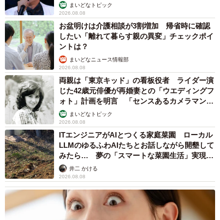
まいどなトピック
2026.08.08
お盆明けは介護相談が3割増加 帰省時に確認
したい「離れて暮らす親の異変」チェックポイ
ントは？
まいどなニュース情報部
2026.08.08
両親は「東京キッド」の看板役者 ライダー演
じた42歳元俳優が再婚妻との「ウエディングフ
ォト」計画を明言 「センスあるカメラマン求
む」
まいどなトピック
2026.08.08
ITエンジニアがAIとつくる家庭菜園 ローカル
LLMのゆるふわAIたちとお話しながら開墾して
みたら… 夢の「スマートな菜園生活」実現な
るか
井二 かける
2026.08.08