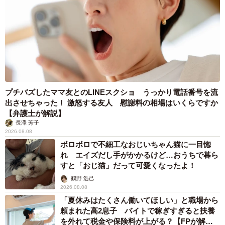
プチバズしたママ友とのLINEスクショ うっかり電話番号を流
出させちゃった！ 激怒する友人 慰謝料の相場はいくらですか
【弁護士が解説】
長澤 芳子
2026.08.08
ボロボロで不細工なおじいちゃん猫に一目惚
れ エイズだし手がかかるけど…おうちで暮ら
すと「おじ猫」だって可愛くなったよ！
鶴野 浩己
2026.08.08
「夏休みはたくさん働いてほしい」と職場から
頼まれた高2息子 バイトで稼ぎすぎると扶養
を外れて税金や保険料が上がる？【FPが解