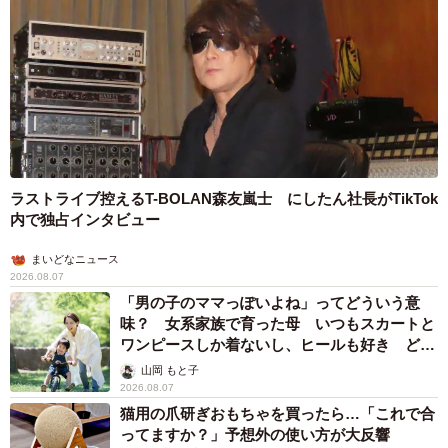
ラストライブ控えるT-BOLAN森友嵐士 にしたん社長がTikTok
内で独占インタビュー
まいどなニュース
2026.08.07
「男の子のママっぽいよね」ってどういう意
味？ 女系家族で育った母 いつもスカートと
ワンピースしか着ないし、ヒールも好き どの
へんが…
山岡 もと子
2026.08.07
猫用の爪研ぎおもちゃを買ったら…「これで合
ってますか？」予想外の使い方が大反響