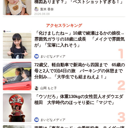
構図あります？」「ベストショットすぎる！」
梨木 香奈
2026.08.08
アクセスランキング
「化けましたね～」10歳で綾瀬はるかの娘役→
雰囲気ガラリの18歳に成長 「メイクで雰囲気
が」「宝塚に入れそう」
まいどなメディア
72歳父、軽自動車で新潟から四国まで 65歳の
母と2人で3泊4日の旅 パーキングの休憩まで
分刻み… 「大学生でも組まねえよ！」
山岡 もと子
「ウソだろ」体重130kgの女性芸人オダウエダ
植田 大学時代のほっそり姿に「マジで」
まいどなメディア