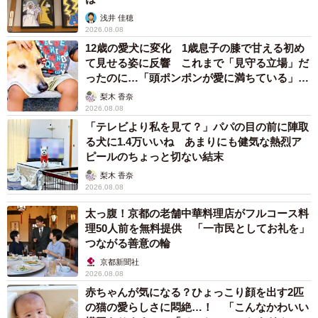
浅井 佳穂
2026.08.08
12歳の愛犬に変化 1歳息子の膝で甘える初め
て見せる姿に反響 これまで「見守る立場」だ
ったのに…「頭ポンポンが愛に満ちている」
「尊…」
梨木 香奈
2026.08.08
「テレビより私を見て？」パパの目の前に陣取
る犬に1.4万いいね あまりにも健気な熱烈ア
ピールのちょっと切ない結末
梨木 香奈
2026.08.08
太っ腹！京都の老舗中華料理店がフルコース料
理50人前を無料提供 「一市民としてお礼を」
つながる善意の輪
京都新聞社
2026.08.08
赤ちゃんが気になる？ひょっこり顔を出す2匹
の猫の愛らしさに悶絶…！ 「こんなかわいい