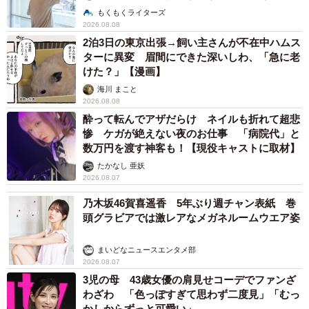
説】
もくもくライターズ
2026.08.08
2泊3日の東京出張→飼い主さんが不在中ハムス
ターに異変 眉間にできた深いしわ、「急に老
けた？」【漫画】
海川 まこと
2026.08.08
酔って転んでアザだらけ ネイルも折れて超悲
惨 ケガが絶えない夜のお仕事 「病院代」と
数万円を渡す神客も！【現役キャストに取材】
たかなし 亜妖
2026.08.07
乃木坂46賀喜遥香 5年ぶり週チャン表紙 巻
頭グラビアでは激レアなメガネルームウエア姿
まいどなニュースエンタメ部
2026.08.07
3児の母 43歳女優の肩見せコーデでファンざ
わざわ 「色っぽすぎて思わず二度見」「むっ
かしからずっと可愛い」