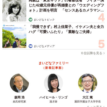
両親は「東京キッド」の看板役者 ライダー演
じた42歳元俳優が再婚妻との「ウエディングフ
ォト」計画を明言 「センスあるカメラマン求
む」
まいどなトピック
「我慢できず」村上佳菜子、イケメン夫と全力
ハグ「可愛いふたり」「素敵なご夫婦」
まいどなメディア
６位以降を見る
まいどなファミリー
（新着記事順）
森岡 浩
ハイヒール・リンゴ
大江 篤
姓氏研究家
漫才師
園田学園女子大学学長