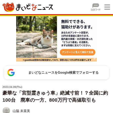
まいどなニュースをGoogle検索でフォローする
2023.04.06(Thu)
豪華な「宮型霊きゅう車」絶滅寸前！？全国に約
100台 廃車の一方、800万円で高値取引も
山脇 未菜美