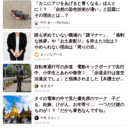
東京・千代田区の中央線高架に心ない落書き 歴史ある昌平橋
架道橋の被害に怒りの声 「何も分かってないし、センスも古
い」「罰則強化して」
中将 タカノリ
2026.08.06
もしかすると「下山ダッシュ」 リニア中央新
幹線の長野県駅 在来線との乗り継ぎなし→な
ら走れば間に合うんじゃない？ 惜しい位置関
係が反響
中将 タカノリ
2026.08.06
「なんじゃこりゃ！」「ロボ？」大阪・梅田に
そびえる物体の正体は？ 昭和の遺産を調査し
てみた結果…