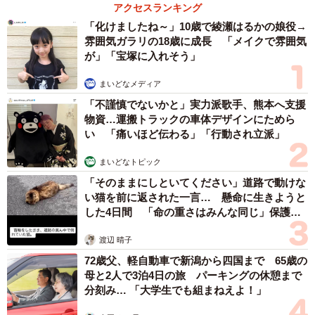
「火事以来10カ月ぶり」全焼した自宅訪れた林
家ぺー 内装も壁も取り払われスケルトン状態
の部屋に呆然
まいどなトピック
2026.08.07
「こんなかわいい子おるん！？」大阪出身の
UHB26歳アナが話題…父は元プロ野球選手
「アイドルさんよりかわいい」「めちゃ爽や
か」
まいどなメディア
2026.08.07
世界一周中に3度も出会った運命的カップル
口では言えない「ジョージアの熱い夜」に「も
うやめぇや！」藤井が猛ツッコミ連発【新婚さ
ん】
まいどなニュース
2026.08.07