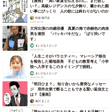
2026.08.06
自転車通行可の歩道 電動キックボードで走行
中、小学生とあわや衝突！ 「歩道走行は道交
法違反でしょ」と指摘されました【弁護士が解
説】
長澤 芳子
2026.08.06
タイの電車の中で見た優先席のマーク 子ど
も、妊娠、けが人、お年寄り… 一つだけ謎の
ものが！？「だから黄色なんですね」
中将 タカノリ
2026.08.06
【物価高が直撃】お盆帰省「予定なし」が約半
数 新幹線・高速バスの「使い分け」が鮮明に
まいどなニュース情報部
2026.08.06
83歳父が骨折で入院 ３カ月の病院生活があま
りに退屈で「画用紙と色鉛筆持ってこい！」→
スケッチブックを見た家族が仰天「これ、売れ
ますよ…」
中将 タカノリ