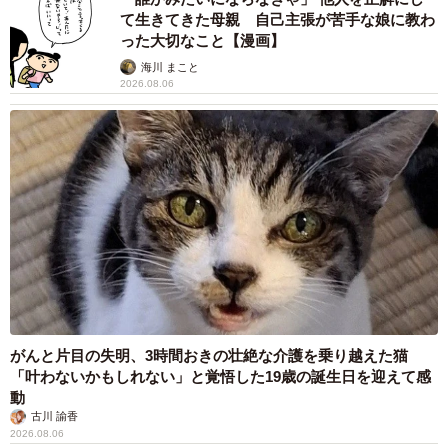
2026.08.06
1歳息子が腕を亜脱臼 「奥さん、専業主婦な
のに」と夫の後輩から一言 母は泣きながら対
応し必死だった 何年もたった今もたまに思い
出し…
山岡 もと子
2026.08.06
子どもの学校外の学習時間が11年で2割減少
「家庭学習0分層」が約半数に達する深刻な実
態と広がる学習格差
まいどなニュース情報部
2026.08.06
「事故物件」という言葉のイメージにとらわれ
ていませんか？ 不動産業者が語る「物件の可
能性」を閉ざさないために必要なこと
平藤 清刀
2026.08.06