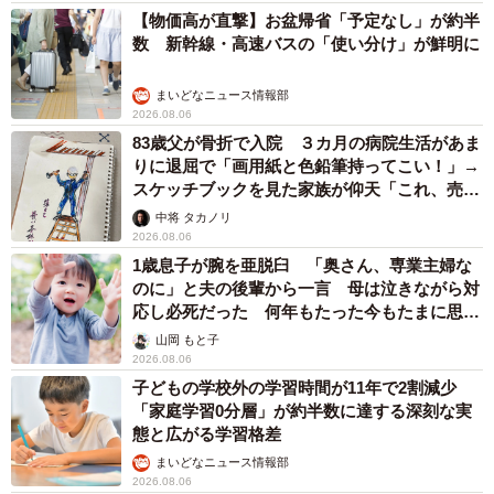
太田 浩子
2026.08.06
エジプトで自撮りしていたら、ガイドが「撮り
ますよ！」→ノリノリでポーズを取っていた
ら……スマホを返してもらえない 「日本人は
カモ代表かも」「私は6時間で3万円払った」
宮前 晶子
2026.08.06
「LINEのQRコードを添付して」社長をかたる
詐欺メール続々 社員を個人アカウントへ誘導
→最後は不正送金…求められる「だまされる前
提」の対策
井二 かける
2026.08.06
重みも歴史もズッシリ…出雲大社の日本最大級
「大しめ縄」が8年ぶり掛けかえ 伝統の「大
撚り合わせ」が28万回超再生「ほんとに圧巻」
まいどなニュース調査部
2026.08.06
「これ全部長野県」海外のような絶景ショット
に感動と反響「離れてからいいところだったん
だって気づいた」