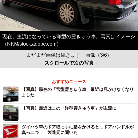
現在、主流になっている洋型の霊きゅう車。写真はイメージ
（NKM/stock.adobe.com）
まだまだ画像は続きます。画像（3/6）
↓ スクロールで次の写真 ↓
おすすめニュース
【写真】黒色の「宮型霊きゅう車」最近は見かけなくなり
ました
【写真】最近はこの「洋型霊きゅう車」が主流に
ダイハツ車のドア取っ手に指をかけると…ドアハンドルが
真っ二つ！ 製造元に聞いた