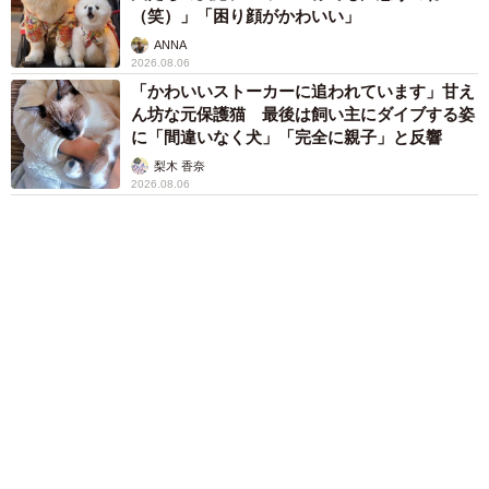
分刻み… 「大学生でも組まねえよ！」
山岡 もと子
愛車は総走行距離17万キロのホンダレジェン
ド 「どなたか欲しい方が居たら」 大御所漫
才師が譲渡の意向
まいどなトピック
６位以降を見る
まいどなファミリー
（新着記事順）
森岡 浩
ハイヒール・リンゴ
大江 篤
姓氏研究家
漫才師
園田学園女子大学学長
もっと見る