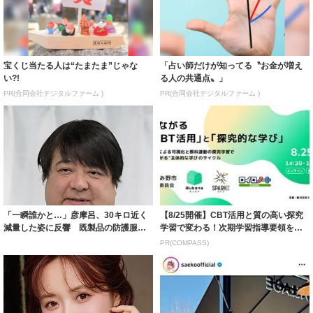
宝くじ当たる人は“たまたま”じゃな
「占い師だけが知ってる〝お金が増え
い?!
る人の共通点〟」
PR(合同会社デジタルファーム )
PR(合同会社デジタルファーム )
「一瞬誰かと…」彦摩呂、30キロ近く
【8/25開催】CBT活用と質の高い探究
減量した姿に反響 既製品の防護服が
学習で変わる！次期学習指導要領を見
着られると...
据えた...
PR(COMPASS)