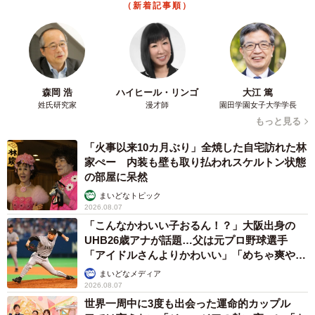
友人のマンション敷地内に度々車を停めていた
ら…注意の貼り紙でナンバーをさらされました
【弁護士が解説】
長澤 芳子
2026.08.07
愛車は総走行距離17万キロのホンダレジェン
ド 「どなたか欲しい方が居たら」 大御所漫
才師が譲渡の意向
まいどなトピック
2026.08.06
【漫画】「高い家賃を払えるのに、まだ欲し
い？」高級レジデンスの七夕飾り、書かれた願
い事にびっくり 人の欲には終わりがないのか
松波 穂乃圭
2026.08.06
大河出演の39歳俳優 真夏の海で赤銅色の肉体
美を連投 「バッキバキだな」「ばり渋いで
す」
まいどなトピック
2026.08.06