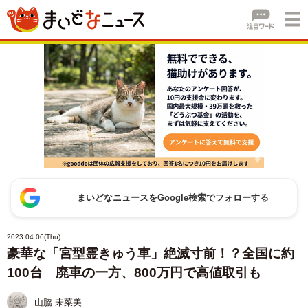
まいどなニュースをGoogle検索でフォローする
2023.04.06(Thu)
豪華な「宮型霊きゅう車」絶滅寸前！？全国に約
100台 廃車の一方、800万円で高値取引も
山脇 未菜美