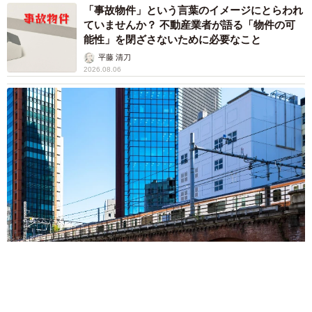
行橋 友
2026.08.06
「ミステリーの女王」と呼ばれた作家の娘は
「2時間サスペンスの女王」 聞いていたのと
違う血液型に「私は誰の子なの？」【徹子の部
屋】
まいどなニュース
2026.08.06
「わぁ…姐さん…」「永遠にお美しい」 大女
優岩下志麻さん、写真家のインスタに登場
まいどなメディア
2026.08.05
「ふざけてません…真剣です」京都の老舗和菓
子店 次はカブトムシの幼虫 職人が手がけた
ゲテモノ和菓子 見事な造形に「気持ち悪いく
らいリアル」
中将 タカノリ
2026.08.05