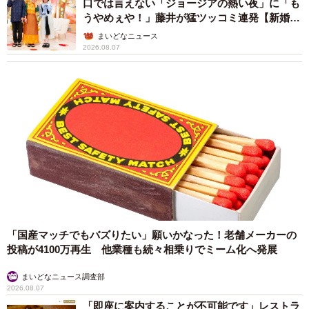
「人生こそがバラエティー」 マレーシア移住
を報告した菊地亜美 子どもの教育考え「小学
校へ入学するこのタイミングで挑戦」
まいどなトピック
2026.08.06
「明日ひま？」 知り合いから唐突なメッセー
ジ 用件次第で断ることもできる賢い返信文と
は？【漫画】
海川 まこと
2026.08.06
「誰かみたいにならなきゃ」 他人を正解にし
て生きてきた母親 自己主張が苦手な娘に教わ
った大切なこと【漫画】
海川 まこと
2026.08.06