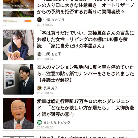
がんと片目の失明、3時間おきの壮絶な介護を乗り越えた猫
「叶わないかもしれない」と覚悟した19歳の誕生日を迎えて感
動
古川 諭香
2026.08.06
「カニにアジをあげると青くなる」ほんと
に！？ 「自然の染色技術が凄い」と話題に
その理由とは…？
竹中 友一（RinToris）
2026.08.06
誰も求めていない職場の「謎マナー」、「過剰
な挨拶」や「お土産配り」を抑えた1位は？
やめられない理由は「周りの目」
まいどなデータ