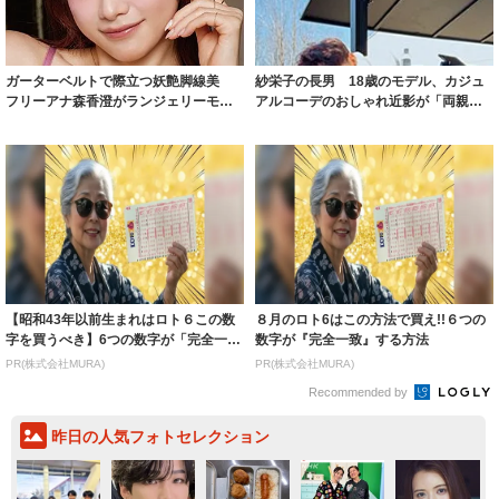
ガーターベルトで際立つ妖艶脚線美
紗栄子の長男 18歳のモデル、カジュ
フリーアナ森香澄がランジェリーモデ
アルコーデのおしゃれ近影が「両親の
ルに ｢PE...
いいとこ取...
【昭和43年以前生まれはロト６この数
８月のロト6はこの方法で買え!!６つの
字を買うべき】6つの数字が「完全一
数字が『完全一致』する方法
致」する方...
PR(株式会社MURA)
PR(株式会社MURA)
Recommended by
昨日の人気フォトセレクション