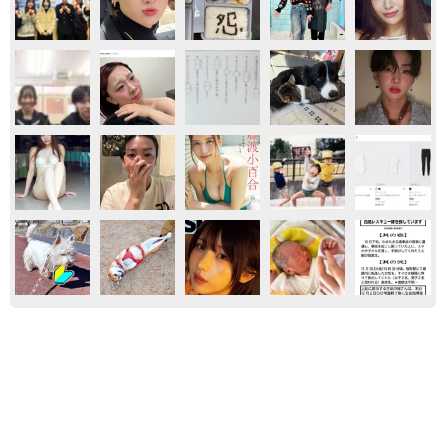
おもしろ
気になる
くるま
京都駅をぶらぶら→ホームの隅に何やら「ドロ
ン」のポーズをする忍者 この暑い中いったい
なぜ？ 近づいてみたら… 「見つかるなんて
未熟」
中将 タカノリ