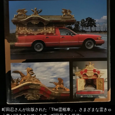
町田忍さんが出版された「The霊柩車」。さまざまな霊きゅ