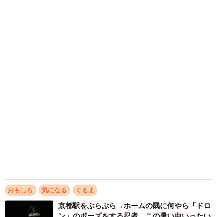
2026.08.06
飼い主が食べているヨーグルトをもらえなかっ
た犬さん、爆裂に拗ねた顔がかわいすぎ「鼻息
フスフス」「反則レベル」
椎名 碧
2026.08.06
コガネムシを見つめる猫とパパ、偶然生まれた
神々しい構図が「宗教画のよう」と話題 「尊
い」「ていうかライオンキング」
梨木 香奈
2026.08.06
髪をバッサリと切った飼い主が帰宅すると→愛
犬たちの反応に「ワンコ様でも戸惑うのね
（笑）」「困り顔がかわいい」
ANNA
2026.08.06
「かわいいストーカーに追われています」甘え
ん坊な元保護猫 最後は飼い主にダイブする姿
に「間違いなく犬」「完全に親子」と反響
梨木 香奈