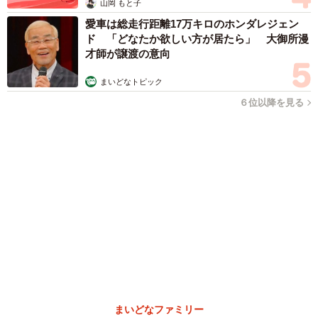
「国産マッチでもバズりたい」願いかなった！老舗メーカーの
投稿が4100万再生 他業種も続々相乗りでミーム化へ発展
まいどなニュース調査部
2026.08.07
「即座に案内することが不可能です」レストラ
ンの入り口に大きな注意書き オートリザーブ
からの予約を拒否するお断りに賛同者続々
中将 タカノリ
2026.08.07
「本は買うだけでいい」京極夏彦さんの言葉に
共感した女性→リビングの本棚に140冊を積
読 「家に自分だけの本屋さん」
山岡 もと子
2026.08.07