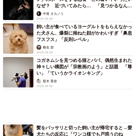
2026.08.06
アクセスランキング
「化けましたね～」10歳で綾瀬はるかの娘役→
雰囲気ガラリの18歳に成長 「メイクで雰囲気
が」「宝塚に入れそう」
まいどなメディア
「不謹慎でないかと」実力派歌手、熊本へ支援
物資…運搬トラックの車体デザインにためら
い 「痛いほど伝わる」「行動され立派」
まいどなトピック
「そのままにしといてください」道路で動けな
い猫を前に返された一言… 懸命に生きようと
した4日間 「命の重さはみんな同じ」保護団
体代表の訴え
渡辺 晴子
72歳父、軽自動車で新潟から四国まで 65歳の
母と2人で3泊4日の旅 パーキングの休憩まで