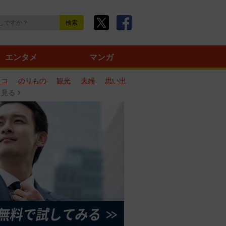
エンタメ
マンガ
ネコ
のりもの
観光
夫婦
思い出
と見る