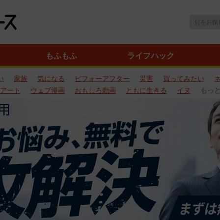
もふもふ
ライフハック
い
家族
気になる
ビフォーアフター
災害
買ってみたい
アート
ウェブ漫画
おもしろ動画
ともに生きる
イヌ
もっ