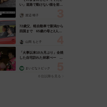
い」道路で動けない猫を前に
返された一言… 懸命に生き
ようとした4日間 「命の重
渡辺 晴子
さはみんな同じ」保護団体代
表の訴え
72歳父、軽自動車で新潟から
四国まで 65歳の母と2人で
3泊4日の旅 パーキングの休
憩まで分刻み… 「大学生で
山岡 もと子
も組まねえよ！」
「火事以来10カ月ぶり」全焼
した自宅訪れた林家ぺー 内
装も壁も取り払われスケルト
ン状態の部屋に呆然
まいどなトピック
６位以降を見る