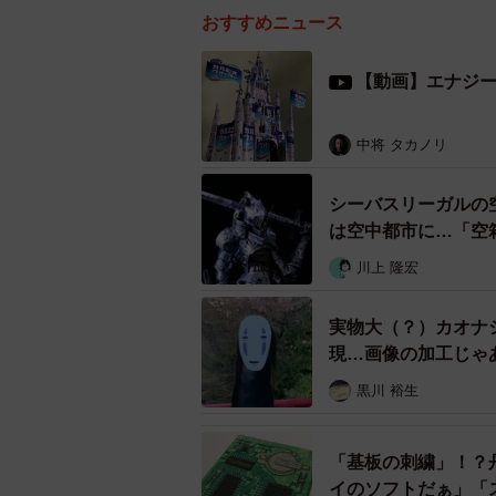
おすすめニュース
【動画】エナジー
中将 タカノリ
シーバスリーガルの
は空中都市に…「空
川上 隆宏
実物大（？）カオナ
現…画像の加工じゃ
黒川 裕生
「基板の刺繍」！？
イのソフトだぁ」「