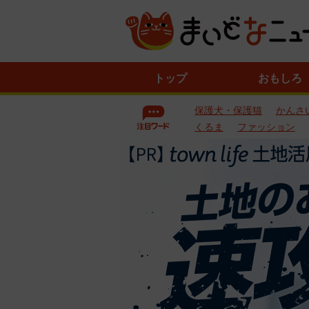
ニ
トップ
おもしろ
ュ
ー
保護犬・保護猫
かんさ
ス
一
くるま
ファッション
覧