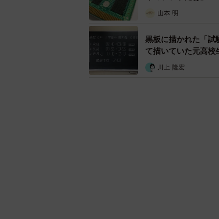
山本 明
黒板に描かれた「試
て描いていた元高校
川上 隆宏