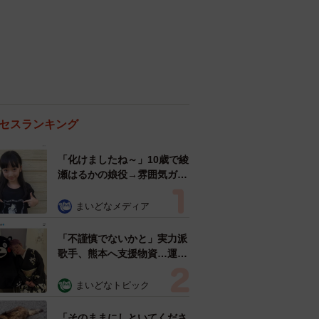
セスランキング
「化けましたね～」10歳で綾
瀬はるかの娘役→雰囲気ガラ
リの18歳に成長 「メイクで
雰囲気が」「宝塚に入れそ
まいどなメディア
う」
「不謹慎でないかと」実力派
歌手、熊本へ支援物資…運搬
トラックの車体デザインにた
めらい 「痛いほど伝わる」
まいどなトピック
「行動され立派」
「そのままにしといてくださ