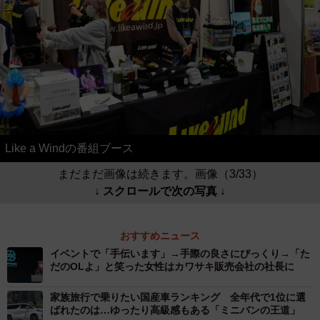
Like a Windの番組ブース
まだまだ画像は続きます。画像（3/33）
↓ スクロールで次の写真 ↓
おすすめニュース
イベントで「手伝います」→手際の良さにびっくり→「た
だのOLよ」と笑った女性はカワサキ販売会社の社長に
家族旅行で乗りたい国産車ランキング 全年代で1位に選
ばれたのは…ゆったり高級感もある「ミニバンの王道」