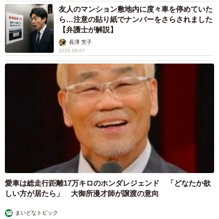
友人のマンション敷地内に度々車を停めていた
ら…注意の貼り紙でナンバーをさらされました
【弁護士が解説】
長澤 芳子
2026.08.07
愛車は総走行距離17万キロのホンダレジェンド 「どなたか欲
しい方が居たら」 大御所漫才師が譲渡の意向
まいどなトピック