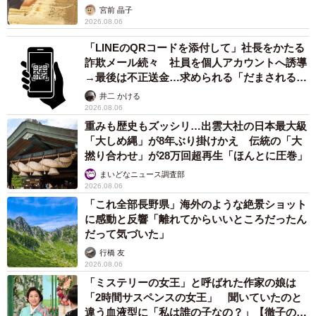
カモ代表かも」「私は6時間で3万円払った」
宮前 晶子
2026.08.06
「LINEのQRコードを添付して」社長をかたる
詐欺メール続々 社員を個人アカウントへ誘導
→最後は不正送金…求められる「だまされる前
提」の対策
井二 かける
2026.08.06
重みも歴史もズッシリ…出雲大社の日本最大級
「大しめ縄」が8年ぶり掛けかえ 伝統の「大
撚り合わせ」が28万回超再生「ほんとに圧巻」
まいどなニュース調査部
2026.08.06
「これ全部長野県」海外のような絶景ショット
に感動と反響「離れてからいいところだったん
だって気づいた」
行橋 友
2026.08.06
「ミステリーの女王」と呼ばれた作家の娘は
「2時間サスペンスの女王」 聞いていたのと
違う血液型に「私は誰の子なの？」【徹子の部