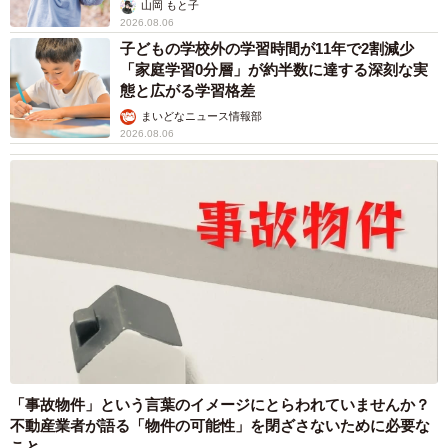
出し…
山岡 もと子
2026.08.06
子どもの学校外の学習時間が11年で2割減少
「家庭学習0分層」が約半数に達する深刻な実
態と広がる学習格差
まいどなニュース情報部
2026.08.06
「事故物件」という言葉のイメージにとらわれていませんか？
不動産業者が語る「物件の可能性」を閉ざさないために必要な
こと