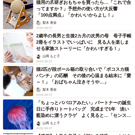
猫用の爪研ぎおもちゃを買ったら…「これで合
ってますか？」予想外の使い方が大反響
「100点満点」「かわいいからよし！」
梨木 香奈
2026.08.07
2歳半の長男と生後2カ月の次男の母 母子手帳
2冊をイラストでいっぱいに 見る人を楽しま
せる家族ストーリーに「かわいすぎる！」
山岡 もと子
2026.08.07
猫2匹が段ボール箱の取り合いで「ポコスカ猫
パンチ」の応酬 その後の心温まる結末に「愛
～！」「おばちゃん泣きそうや…」
5/7
梨木 香奈
2026.08.07
映画「嘘八百 なにわ夢の陣」出演の安田章大
「ちょっとババロアみたい」パートナーの誕生
日に手作りトートバッグ 完成まで1年 淡い
藍染めに漂うクラゲ よく見ると…「センスす
ごい」
山岡 もと子
2026.08.07