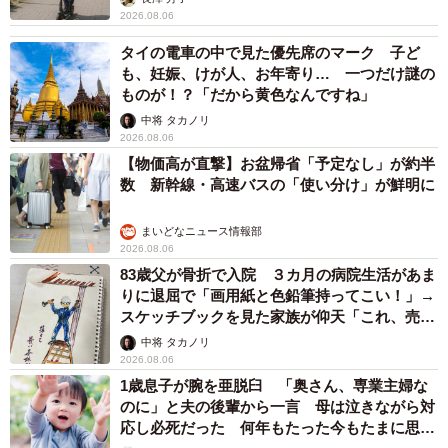
2026.08.06
タイの電車の中で見た優先席のマーク 子ど
も、妊娠、けが人、お年寄り… 一つだけ謎の
ものが！？「だから黄色なんですね」
中将 タカノリ
2026.08.06
【物価高が直撃】お盆帰省「予定なし」が約半
数 新幹線・高速バスの「使い分け」が鮮明に
まいどなニュース情報部
2026.08.06
83歳父が骨折で入院 ３カ月の病院生活があま
りに退屈で「画用紙と色鉛筆持ってこい！」→
スケッチブックを見た家族が仰天「これ、売れ
ますよ…」
中将 タカノリ
2026.08.06
1歳息子が腕を亜脱臼 「奥さん、専業主婦な
のに」と夫の後輩から一言 母は泣きながら対
応し必死だった 何年もたった今もたまに思い