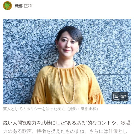
磯部 正和
1/7
芸人としてのポリシーを語った友近（撮影：磯部正和）
鋭い人間観察力を武器にした“あるある”的なコントや、歌唱
力のある歌声、特徴を捉えたものまね、さらには俳優とし