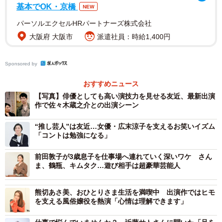
基本でOK・京橋
NEW
自分が面白いと感じた“笑い”を信じてやり続けたことが結
パーソルエクセルHRパートナーズ株式会社
果として実を結んだと感じた友近。芸人を始めた1年目で、
大阪府 大阪市
派遣社員：時給1,400円
その感覚を得たことは、その後の芸人人生に大きな活力に
なったという。
Sponsored by
おすすめニュース
【写真】俳優としても高い演技力を見せる友近、最新出演
作で佐々木蔵之介との出演シーン
“推し芸人”は友近…女優・広末涼子を支えるお笑いイズム
「コントは勉強になる」
前田敦子が3歳息子を仕事場へ連れていく深いワケ さん
ま、鶴瓶、キムタク…遊び相手は超豪華芸能人
熊切あさ美、おひとりさま生活を満喫中 出演作ではヒモ
を支える風俗嬢役を熱演「心情は理解できます」