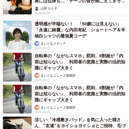
奥には位牌も…「チーンの音が聞こえてきそ
う」
山岡 もと子
2026.08.05
透明感が半端ない！ 「50歳には見えない」
「永遠に綺麗」な内田有紀 ショートヘア＆半
袖白シャツの最強夏コーデ
まいどなメディア
2026.08.05
自転車の「ながらスマホ」罰則、6割超が「内
容は知らない」 利用者の意識と実際の法的知
識にギャップ大きく
まいどなニュース情報部
2026.08.05
自転車の「ながらスマホ」罰則、6割超が「内
容は知らない」 利用者の意識と実際の法的知
識にギャップ大きく
まいどなニュース情報部
2026.08.05
涼しい「冷感敷きパッド」を気に入った猫さ
ん、”友達”をヨイショヨイショとご招待、毛づ