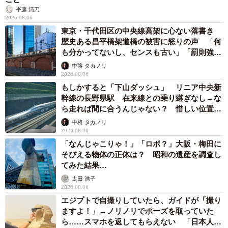
平藤 清刀
2026.08.06
東京・千代田区の中央線高架に心ない落書き
歴史ある昌平橋架道橋の被害に怒りの声 「何
も分かってないし、センスも古い」「罰則強化
して」
中将 タカノリ
2026.08.06
もしかすると「下山ダッシュ」 リニア中央新
幹線の長野県駅 在来線との乗り継ぎなし→な
ら走れば間に合うんじゃない？ 惜しい位置関
係が反響
中将 タカノリ
2026.08.06
「なんじゃこりゃ！」「ロボ？」大阪・梅田に
そびえる物体の正体は？ 昭和の遺産を調査し
てみた結果…
太田 浩子
2026.08.06
エジプトで自撮りしていたら、ガイドが「撮り
ますよ！」→ノリノリでポーズを取っていた
ら……スマホを返してもらえない 「日本人は