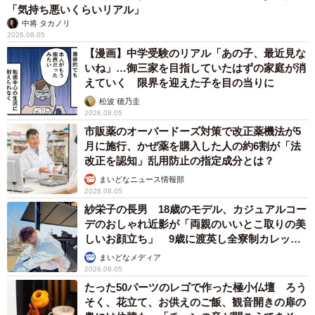
「気持ち悪いくらいリアル」
中将 タカノリ
2026.08.05
【漫画】中学受験のリアル「あの子、最近見な
いね」…御三家を目指していたはずの家庭が消
えていく 限界を迎えた子を目の当りに
松波 穂乃圭
2026.08.05
市販薬のオーバードーズ対策で改正薬機法が5
月に施行、かぜ薬を購入した人の約6割が「法
改正を認知」乱用防止の指定成分とは？
まいどなニュース情報部
2026.08.05
紗栄子の長男 18歳のモデル、カジュアルコー
デのおしゃれ近影が「両親のいいとこ取りの美
しいお顔立ち」 9歳に渡英し全寮制カレッジ
で学ぶ
まいどなメディア
2026.08.05
たった50パーツのレゴで作った極小仏壇 ろう
そく、花立て、お供えのご飯、観音開きの扉の