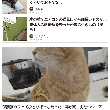
くろいでおもてなし
椎名 碧
2026.08.05
木の枝？エアコンの送風口から細長いものが…
昼休みの診療所を襲った恐怖の生きもの【漫
画】
海川 まこと
2026.08.05
保護猫カフェでひとりぼっちだった「耳が聞こえないシニア