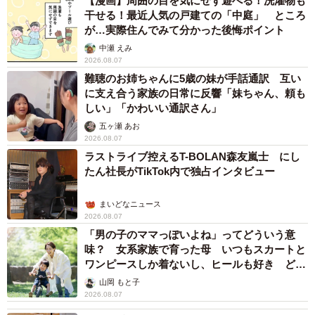
【漫画】周囲の目を気にせず遊べる！洗濯物も
干せる！最近人気の戸建ての「中庭」 ところ
ょっと向いてる方向が間違ってるかな？と思ったりもしま
が…実際住んでみて分かった後悔ポイント
す。なんだかもったいないというか……。
中瀬 えみ
2026.08.07
時代が変わっていくなか、普遍的なものを若い人にどう伝
難聴のお姉ちゃんに5歳の妹が手話通訳 互い
に支え合う家族の日常に反響「妹ちゃん、頼も
えるのか――。それはお笑いだけではなく映画の世界でも
しい」「かわいい通訳さん」
同じ。友近が出演する『嘘八百 なにわ夢の陣』は、骨董品
五ヶ瀬 あお
という歴史的なものをテーマに、さまざまな“騙し、騙さ
2026.08.07
れ”が内在したエンターテインメントだ。
ラストライブ控えるT-BOLAN森友嵐士 にし
たん社長がTikTok内で独占インタビュー
「昭和のコメディが入ったような作品。一方で歴史的な素
まいどなニュース
地が分かると知的な映画としても楽しめる、最近にはない
2026.08.07
趣があると思います。興味がない人に観ろというのは、ど
「男の子のママっぽいよね」ってどういう意
味？ 女系家族で育った母 いつもスカートと
んなジャンルでも難しいとは思いますが、歴史的なこと、
ワンピースしか着ないし、ヒールも好き どの
昭和の文化、さらに多彩な俳優陣、胡散臭さ……いろいろ
へんが…
山岡 もと子
な方面に引っかかりのある映画なので、入口にさえたどり
2026.08.07
ついたら、きっと面白く観られる映画だと思います」。