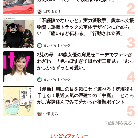
山岡 もと子
「不謹慎でないかと」実力派歌手、熊本へ支援
物資…運搬トラックの車体デザインにためら
い 「痛いほど伝わる」「行動され立派」
まいどなトピック
3児の母 43歳女優の肩見せコーデでファンざ
わざわ 「色っぽすぎて思わず二度見」「むっ
かしからずっと可愛い」
まいどなトピック
3/7
【漫画】周囲の目を気にせず遊べる！洗濯物も
映画「嘘八百 なにわ夢の陣」出演の友近＆佐々木蔵之介
干せる！最近人気の戸建ての「中庭」 ところ
が…実際住んでみて分かった後悔ポイント
いまの若い芸人に“もったいない”と感じること
中瀬 えみ
６位以降を見る
まいどなファミリー