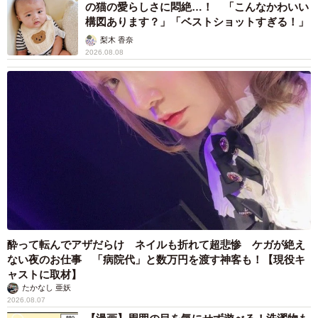
いと思うのですが、今年のM-1グランプリを見ていても『よ
の猫の愛らしさに悶絶…！ 「こんなかわいい
構図あります？」「ベストショットすぎる！」
くできたネタだな』と感心するし尊敬するのですが、どっ
梨木 香奈
か『そうだよね』と共感する部分が少ないのかなと思った
2026.08.08
んです。
さらに友近は「もったいないな」と思うことも多いとい
う。
「若手の芸人さんは……若手には限らないかな？最近のス
タンスの傾向として『こうした方がいいですかね』『この
ネタ、発言大丈夫ですかね？』と結構スタッフさんへ質問
する芸人さんが多いんですよね。自分が面白いと思ったこ
とをやるのではなく、自分の立ち位置はどうであるべきか
酔って転んでアザだらけ ネイルも折れて超悲惨 ケガが絶え
など！乱暴な言い方をすると少し人の顔色を窺いながらバ
ない夜のお仕事 「病院代」と数万円を渡す神客も！【現役キ
ャストに取材】
ラエティーやネタをやる方が多いように思います。質問す
たかなし 亜妖
ればするほど表現も狭まっていってしまうし、そもそも視
2026.08.07
聴者や目の前のお客さんを意識した方がいいところを、ち