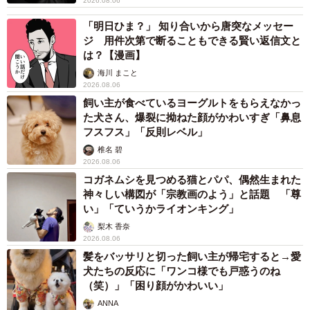
2026.08.06
「明日ひま？」 知り合いから唐突なメッセー
ジ 用件次第で断ることもできる賢い返信文と
は？【漫画】
海川 まこと
2026.08.06
飼い主が食べているヨーグルトをもらえなかっ
た犬さん、爆裂に拗ねた顔がかわいすぎ「鼻息
フスフス」「反則レベル」
椎名 碧
2026.08.06
コガネムシを見つめる猫とパパ、偶然生まれた
神々しい構図が「宗教画のよう」と話題 「尊
い」「ていうかライオンキング」
梨木 香奈
2026.08.06
髪をバッサリと切った飼い主が帰宅すると→愛
犬たちの反応に「ワンコ様でも戸惑うのね
（笑）」「困り顔がかわいい」
ANNA