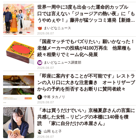
世界一周中に3度も出会った運命的カップル
口では言えない「ジョージアの熱い夜」に「も
うやめぇや！」藤井が猛ツッコミ連発【新婚さ
ん】
まいどなニュース
2026.08.07
「国産マッチでもバズりたい」願いかなった！
老舗メーカーの投稿が4100万再生 他業種も
続々相乗りでミーム化へ発展
まいどなニュース調査部
2026.08.07
「即座に案内することが不可能です」レストラ
ンの入り口に大きな注意書き オートリザーブ
からの予約を拒否するお断りに賛同者続々
中将 タカノリ
2026.08.07
「本は買うだけでいい」京極夏彦さんの言葉に
共感した女性→リビングの本棚に140冊を積
読 「家に自分だけの本屋さん」
山岡 もと子
2026.08.07