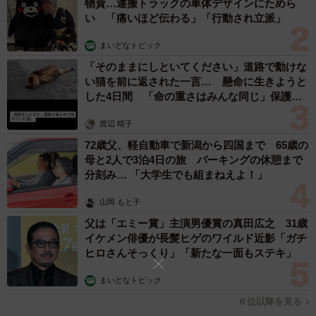
惹かれるタマコの心情は理解できます。若い頃ってそうい
物資…運搬トラックの車体デザインにためら
い 「痛いほど伝わる」「行動され立派」
う男性がカッコよく見えるものだから」と実感を持って演
じることができたようだ。
まいどなトピック
「そのままにしといてください」道路で動けな
い猫を前に返された一言… 懸命に生きようと
した4日間 「命の重さはみんな同じ」保護団
体代表の訴え
渡辺 晴子
72歳父、軽自動車で新潟から四国まで 65歳の
母と2人で3泊4日の旅 パーキングの休憩まで
分刻み… 「大学生でも組まねえよ！」
山岡 もと子
父は「エミー賞」主演男優賞の真田広之 31歳
イケメン俳優が長髪ヒゲのワイルド近影「ガチ
5/5
ヒロさんそっくり」「新たな一面もステキ」
熊切あさ美と加藤雅也
まいどなトピック
６位以降を見る