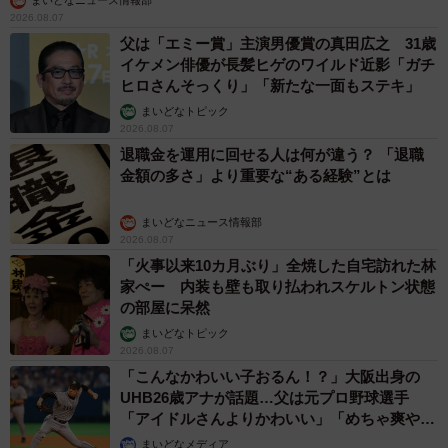
まいどなニュース情報部
2026.08.07
父は「エミー賞」主演男優賞の真田広之 31歳
イケメン俳優が長髪ヒゲのワイルド近影「ガチ
ヒロさんそっくり」「新たな一面もステキ」
まいどなトピック
2026.08.07
退職金を運用に回せる人は何が違う？ 「退職
金額の多さ」より重要な“ある経験”とは
まいどなニュース情報部
2026.08.07
「火事以来10カ月ぶり」全焼した自宅訪れた林
家ぺー 内装も壁も取り払われスケルトン状態
の部屋に呆然
まいどなトピック
2026.08.07
「こんなかわいい子おるん！？」大阪出身の
UHB26歳アナが話題…父は元プロ野球選手
「アイドルさんよりかわいい」「めちゃ爽や
か」
まいどなメディア