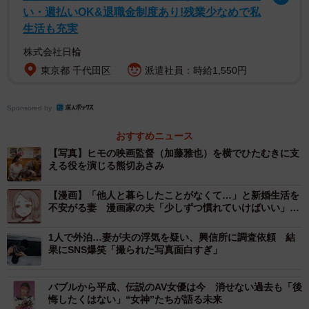
い・週払いOK&退職金制度あり!残業少なめで私
2/5
生活も充実
熊切あさ美
株式会社日輪
東京都 千代田区
派遣社員：時給1,550円
結婚したり、婚活アプリに登録したり。コロナ禍を契機に
人との繋がりを求める友人も多かったそうだが「私はそれ
Sponsored by
にビックリ。今はサブスクやネットショップもあって便利
おすすめニュース
で快適な時代です。一人で配信作品の世界に没入しながら
【写真】ヒモの映画監督（加藤雅也）を横でひたむきに支
の家飲みはコスパもいいし快適。一昔前と違ってライフス
える役を演じる熊切あさみ
タイルは大きく変化しました。不謹慎かもしれませんが、
【漫画】「他人と暮らしたことがなくて…」と新婚生活を
一人でいることは苦ではなかったので毎日幸せを感じなが
不安がる妻 漫画家の夫「少しずつ慣れていけばいい」→
ら生きていました」。
想像の斜め上を行く展開に
1人で外泊…妻が夫の浮気を疑い、興信所に調査依頼 結
果にSNS爆笑「撮られた写真面白すぎ」
バブルから平成、伝説のAV女優は今 消せない過去も「後
悔したくはない」“女神”たちが語る未来