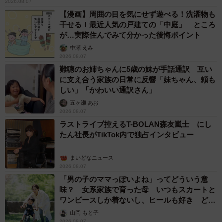
2026.08.07
【漫画】周囲の目を気にせず遊べる！洗濯物も
干せる！最近人気の戸建ての「中庭」 ところ
が…実際住んでみて分かった後悔ポイント
中瀬 えみ
2026.08.07
難聴のお姉ちゃんに5歳の妹が手話通訳 互い
に支え合う家族の日常に反響「妹ちゃん、頼も
しい」「かわいい通訳さん」
五ヶ瀬 あお
2026.08.07
ラストライブ控えるT-BOLAN森友嵐士 にし
たん社長がTikTok内で独占インタビュー
まいどなニュース
2026.08.07
「男の子のママっぽいよね」ってどういう意
味？ 女系家族で育った母 いつもスカートと
ワンピースしか着ないし、ヒールも好き どの
へんが…
山岡 もと子
2026.08.07