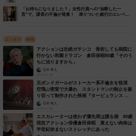
「お待ちになりました？」女性行員への“油断した一
言”で、課長の不倫が発覚！ 凍りついた銀行のエレベー
ターホール
エンタメ
映画
アクションは壮絶ガチンコ 骨折しても病院に
3/5
行かない和製ドラゴン 倉田保昭80歳「そのう
ちに治りますから」
加藤雅也
石井 隼人
2026.07.15
周囲から「あんたは雑草」
元ボンドガールがストーカー系不倫女を怪演
その心境は現在進行形。「独り身の気軽さや楽しさは沢山
空飛ぶ密室で大暴れ スタントマンの制止を振
り切って制作された映画『タービュランス 絶
あるので、今も満喫中です。結婚願望も強くないし、一人
空16000フィート』
石井 隼人
の家が好きなので誰かと一緒に住むのだとしたら変に気を
2026.07.08
使ってしまいそう。周囲からは『あんたは心が強い。雑草
エスカレーターは使わず優先席は譲る側 80歳
だ』とよく言われます」と恐縮しつつも、日々羽を伸ばし
現役アクション俳優倉田保昭 衰えない肉体は
半世紀休まないストレッチにあった
ている。