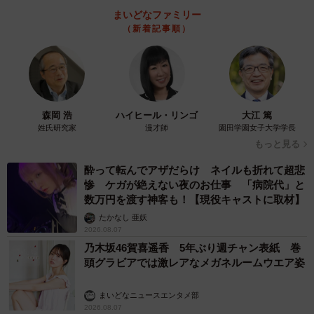
まいどなファミリー
（新着記事順）
森岡 浩
ハイヒール・リンゴ
大江 篤
姓氏研究家
漫才師
園田学園女子大学学長
もっと見る
酔って転んでアザだらけ ネイルも折れて超悲
惨 ケガが絶えない夜のお仕事 「病院代」と
数万円を渡す神客も！【現役キャストに取材】
たかなし 亜妖
2026.08.07
乃木坂46賀喜遥香 5年ぶり週チャン表紙 巻
頭グラビアでは激レアなメガネルームウエア姿
まいどなニュースエンタメ部
2026.08.07