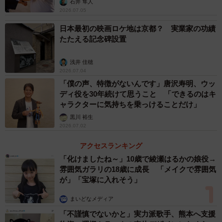
石井 隼人
2026.07.05
日本最初の映画ロケ地は京都？ 実業家の功績
たたえる記念碑設置
浅井 佳穂
2026.07.04
「僕の声、特徴がないんです」唐沢寿明、ウッ
ディ役を30年続けて思うこと 「できるのはキ
ャラクターに気持ちを乗っけることだけ」
黒川 裕生
2026.07.02
4/5
アクセスランキング
熊切あさ美
「化けましたね～」10歳で綾瀬はるかの娘役→
雰囲気ガラリの18歳に成長 「メイクで雰囲気
が」「宝塚に入れそう」
『愚か者のブルース』では落ちぶれた映画監督・大根（加
藤雅也）を支えるタマコを熱演。「若い頃の私は恋愛に一
まいどなメディア
途だったので、たとえヒモであっても夢を語る大根監督に
「不謹慎でないかと」実力派歌手、熊本へ支援