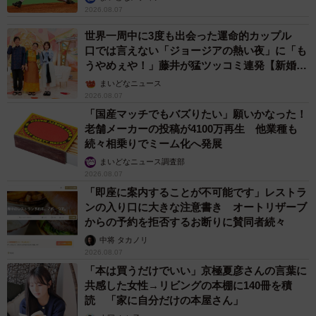
2026.08.07
世界一周中に3度も出会った運命的カップル
口では言えない「ジョージアの熱い夜」に「も
うやめぇや！」藤井が猛ツッコミ連発【新婚さ
ん】
まいどなニュース
2026.08.07
「国産マッチでもバズりたい」願いかなった！
老舗メーカーの投稿が4100万再生 他業種も
続々相乗りでミーム化へ発展
まいどなニュース調査部
2026.08.07
「即座に案内することが不可能です」レストラ
ンの入り口に大きな注意書き オートリザーブ
からの予約を拒否するお断りに賛同者続々
中将 タカノリ
2026.08.07
「本は買うだけでいい」京極夏彦さんの言葉に
共感した女性→リビングの本棚に140冊を積
読 「家に自分だけの本屋さん」