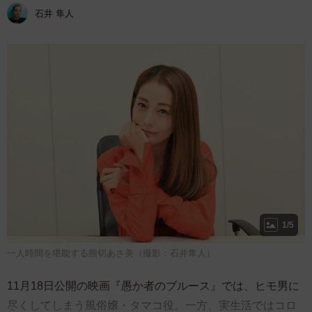
石井 隼人
1/5
一人時間を堪能する熊切あさ美（撮影：石井隼人）
11月18日公開の映画『愚か者のブルース』では、ヒモ男に
尽くしてしまう風俗嬢・タマコ役。一方、実生活ではコロ