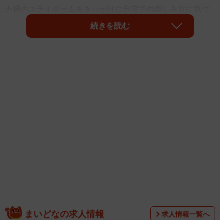
ナ禍のステイホームをきっかけに自宅での楽しみ方に気づ
いたという。「一人の時間は大事」という熊切あさ美
続きを読む
（42）が、その魅力を語る。
一人の時間がものすごく楽しい
まいどなの求人情報
恋に盲目なタマコに「恋愛とはハマり過ぎるとよくないも
求人情報一覧へ