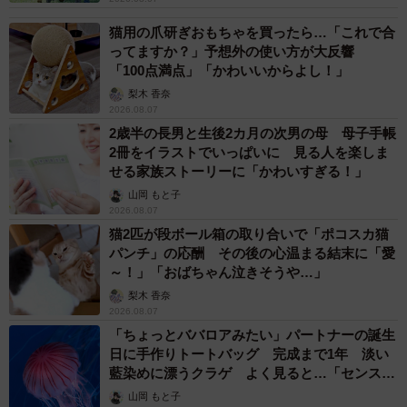
猫用の爪研ぎおもちゃを買ったら…「これで合
ってますか？」予想外の使い方が大反響
「100点満点」「かわいいからよし！」
梨木 香奈
2026.08.07
2歳半の長男と生後2カ月の次男の母 母子手帳
2冊をイラストでいっぱいに 見る人を楽しま
せる家族ストーリーに「かわいすぎる！」
山岡 もと子
2026.08.07
猫2匹が段ボール箱の取り合いで「ポコスカ猫
パンチ」の応酬 その後の心温まる結末に「愛
～！」「おばちゃん泣きそうや…」
梨木 香奈
2026.08.07
「ちょっとババロアみたい」パートナーの誕生
日に手作りトートバッグ 完成まで1年 淡い
藍染めに漂うクラゲ よく見ると…「センスす
ごい」
山岡 もと子