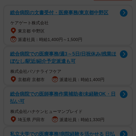
の。尽くし過ぎもよくありません」と釘を刺す熊切。かく
総合病院の文書受付・医療事務/東京都中野区
いうご本人もステイホームをきっかけに思わぬ心境に辿り
着いたらしい。
ケアゲート株式会社
東京都 中野区
「コロナ禍での家から出られない期間を経て、一人時間の
派遣社員：時給1,400円～1,500円
気楽さを実感しました。両親にこれを言うといつも怒られ
総合病院での医療事務/週3～5日/日祝休み/残業ほ
ますが、一人の時間がものすごく楽しい」と魅力を発見。
ぼなし/駅近/紹介予定派遣も可
株式会社パソナライフケア
京都府 京都市
派遣社員：時給1,400円
総合病院での医師事務作業補助者/未経験OK・日
払い可
株式会社ハナケンヒューマンブレイド
埼玉県 戸田市
派遣社員：時給1,330円
私立大学での医療事務!病院経験を活かせる 日払