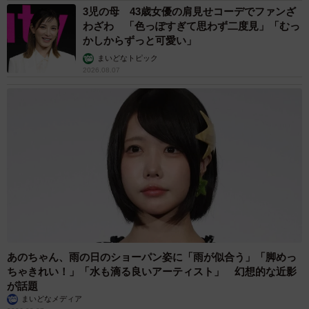
3児の母 43歳女優の肩見せコーデでファンざ
わざわ 「色っぽすぎて思わず二度見」「むっ
かしからずっと可愛い」
まいどなトピック
2026.08.07
あのちゃん、雨の日のショーパン姿に「雨が似合う」「脚めっ
ちゃきれい！」「水も滴る良いアーティスト」 幻想的な近影
が話題
まいどなメディア