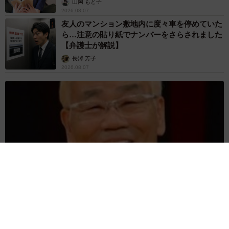
山岡 もと子
2026.08.07
友人のマンション敷地内に度々車を停めていた
ら…注意の貼り紙でナンバーをさらされました
【弁護士が解説】
長澤 芳子
2026.08.07
愛車は総走行距離17万キロのホンダレジェンド 「どなたか欲
しい方が居たら」 大御所漫才師が譲渡の意向