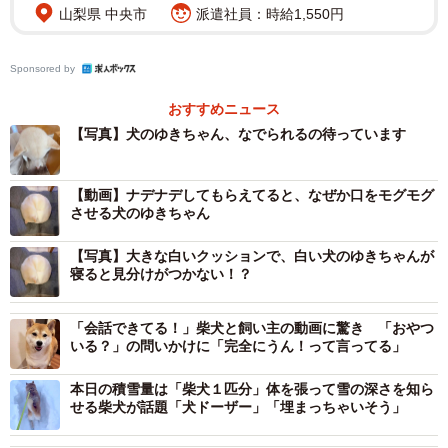
また、「こんな見事なワンモナイト写真、初めて見まし
山梨県 中央市
派遣社員：時給1,550円
た」「芸術点が高すぎるっ」「100点満点の丸まり具合…」
とその美しさを称える声に加え、「ダメじゃないですか座
Sponsored by
椅子にパン生地置いといちゃぁ」とボケる人、さらに「寝
おすすめニュース
る時に見てしまった こんなにかわいい柴さん見て眠れる幸
【写真】犬のゆきちゃん、なでられるの待っています
せをありがとう」と感謝の気持ちを伝える人など、すやす
やと眠るゆきちゃんのもとへ多くの人からあたたかなコメ
【動画】ナデナデしてもらえてると、なぜか口をモグモグ
ントが届いています。
させる犬のゆきちゃん
気持ちよさそうに丸くなって眠る愛犬を撮影した時のこ
【写真】大きな白いクッションで、白い犬のゆきちゃんが
寝ると見分けがつかない！？
とを飼い主さんにお聞きしました。
おはようございます😃
「会話できてる！」柴犬と飼い主の動画に驚き 「おやつ
#白柴
#柴犬
いる？」の問いかけに「完全にうん！って言ってる」
pic.twitter.com/vBiMry3MTU
本日の積雪量は「柴犬１匹分」体を張って雪の深さを知ら
— たまgo (@go20597673)
December 6, 2022
せる柴犬が話題「犬ドーザー」「埋まっちゃいそう」
丸くなって眠る愛犬を見ていると、可愛いなぁと