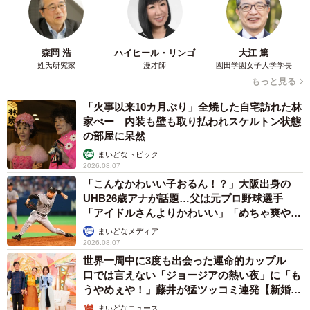
森岡 浩
ハイヒール・リンゴ
大江 篤
姓氏研究家
漫才師
園田学園女子大学学長
もっと見る
「火事以来10カ月ぶり」全焼した自宅訪れた林
家ぺー 内装も壁も取り払われスケルトン状態
の部屋に呆然
まいどなトピック
2026.08.07
「こんなかわいい子おるん！？」大阪出身の
UHB26歳アナが話題…父は元プロ野球選手
「アイドルさんよりかわいい」「めちゃ爽や
か」
まいどなメディア
2026.08.07
世界一周中に3度も出会った運命的カップル
口では言えない「ジョージアの熱い夜」に「も
うやめぇや！」藤井が猛ツッコミ連発【新婚さ
ん】
まいどなニュース