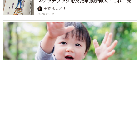
スケッチブックを見た家族が仰天「これ、売れ
ますよ…」
中将 タカノリ
2026.08.06
1歳息子が腕を亜脱臼 「奥さん、専業主婦なのに」と夫の後輩
から一言 母は泣きながら対応し必死だった 何年もたった今
もたまに思い出し…
山岡 もと子
2026.08.06
子どもの学校外の学習時間が11年で2割減少
「家庭学習0分層」が約半数に達する深刻な実