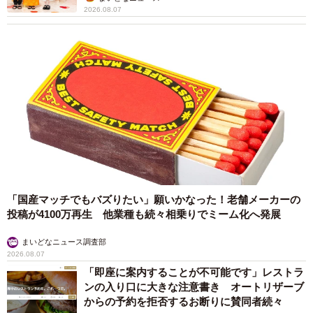
2026.08.07
3/9
なでられ待ちさん（画像提供：たまgoさん）
「国産マッチでもバズりたい」願いかなった！老舗メーカーの
投稿が4100万再生 他業種も続々相乗りでミーム化へ発展
まいどなニュース調査部
2026.08.07
「即座に案内することが不可能です」レストラ
ンの入り口に大きな注意書き オートリザーブ
からの予約を拒否するお断りに賛同者続々