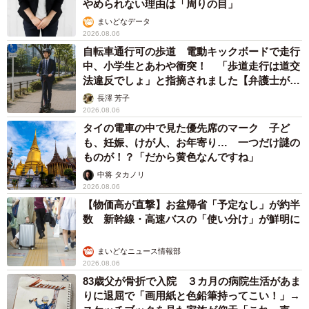
やめられない理由は「周りの目」
まいどなデータ
2026.08.06
自転車通行可の歩道 電動キックボードで走行
中、小学生とあわや衝突！ 「歩道走行は道交
法違反でしょ」と指摘されました【弁護士が解
説】
長澤 芳子
2026.08.06
タイの電車の中で見た優先席のマーク 子ど
も、妊娠、けが人、お年寄り… 一つだけ謎の
ものが！？「だから黄色なんですね」
中将 タカノリ
2026.08.06
【物価高が直撃】お盆帰省「予定なし」が約半
数 新幹線・高速バスの「使い分け」が鮮明に
まいどなニュース情報部
2026.08.06
83歳父が骨折で入院 ３カ月の病院生活があま
りに退屈で「画用紙と色鉛筆持ってこい！」→