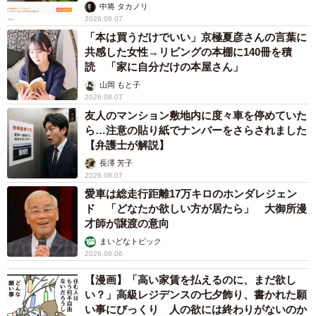
中将 タカノリ
2026.08.07
「本は買うだけでいい」京極夏彦さんの言葉に
共感した女性→リビングの本棚に140冊を積
読 「家に自分だけの本屋さん」
山岡 もと子
2026.08.07
友人のマンション敷地内に度々車を停めていた
ら…注意の貼り紙でナンバーをさらされました
【弁護士が解説】
長澤 芳子
4/9
2026.08.07
愛車は総走行距離17万キロのホンダレジェン
なでなで（画像提供：たまgoさん）
ド 「どなたか欲しい方が居たら」 大御所漫
才師が譲渡の意向
2023年はゆきちゃんとこんなことがしてみたい、という
まいどなトピック
抱負などありますか？と飼い主さんにたずねると「今年は
2026.08.06
11歳になるので健康に気をつけて、元気に過ごせるように
【漫画】「高い家賃を払えるのに、まだ欲し
お世話したいと思います」という答えが返ってきました。
い？」高級レジデンスの七夕飾り、書かれた願
ゆきちゃん、ご家族の愛情に包まれながら素敵な1年になり
い事にびっくり 人の欲には終わりがないのか