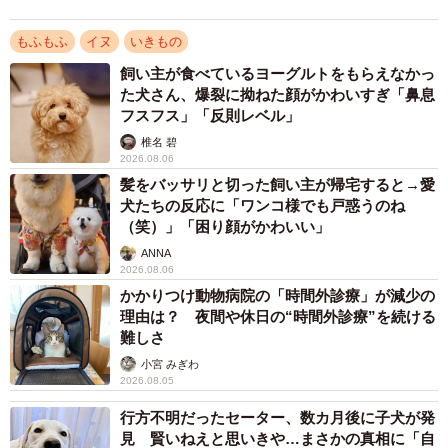
温かい気持ちに
もふもふ
イヌ
いきもの
飼い主が食べているヨーグルトをもらえなかっ
た犬さん、爆裂に拗ねた顔がかわいすぎ「鼻息
フスフス」「反則レベル」
椎名 碧
2026.08.06
髪をバッサリと切った飼い主が帰宅すると→愛
犬たちの反応に「ワンコ様でも戸惑うのね
（笑）」「困り顔がかわいい」
ANNA
2026.08.06
かかりつけ動物病院の「時間外診療」が減少の
理由は？ 夜間や休日の“時間外診療”を続ける
難しさ
小宮 みぎわ
2026.08.05
行方不明だったセーター、数カ月後に子犬が発
見 賢いねえと思いきや…まさかの真相に「自