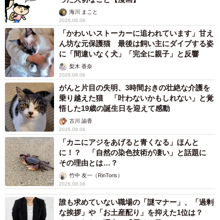
海川 まこと
2026.08.06
「かわいいストーカーに追われています」甘え
ん坊な元保護猫 最後は飼い主にダイブする姿
に「間違いなく犬」「完全に親子」と反響
梨木 香奈
2026.08.06
がんと片目の失明、3時間おきの壮絶な介護を
乗り越えた猫 「叶わないかもしれない」と覚
悟した19歳の誕生日を迎えて感動
古川 諭香
2026.08.06
「カニにアジをあげると青くなる」ほんと
に！？ 「自然の染色技術が凄い」と話題に
その理由とは…？
竹中 友一（RinToris）
2026.08.06
誰も求めていない職場の「謎マナー」、「過剰
な挨拶」や「お土産配り」を抑えた1位は？