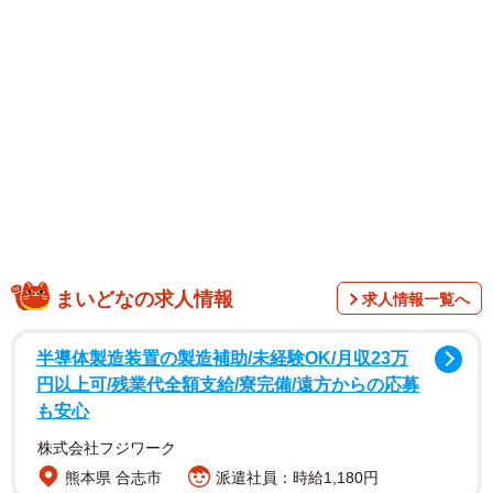
まいどなの求人情報
求人情報一覧へ
犬さんが身体をきゅっと丸め頭とお尻をくっつけるよう
な姿勢で眠る様子が、まるで古代生物の「アンモナイト」
半導体製造装置の製造補助/未経験OK/月収23万
のようにも見える寝姿、「ワンモナイト」。SNSなどでキ
円以上可/残業代全額支給/寮完備/遠方からの応募
も安心
ーワード検索すると、大小様々な犬さんの丸まって眠る可
愛らしい画像がたくさん見つかります。
株式会社フジワーク
熊本県 合志市
派遣社員：時給1,180円