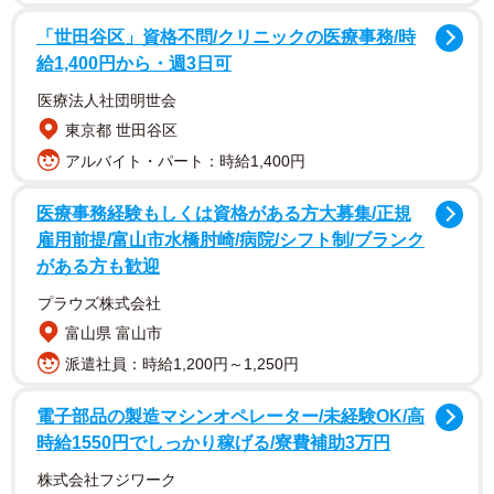
今回、優美な「ワンモナイト」姿を披露してくれた白犬
「世田谷区」資格不問/クリニックの医療事務/時
さんのお名まえは「ゆき」ちゃんという白柴の女の子で
給1,400円から・週3日可
す。アカウントのプロフィール欄に「物静かで寝顔が可愛
医療法人社団明世会
いうずまき犬です」とあるように、
これまでもたびたび、
東京都 世田谷区
ソファの上などで丸まって眠る姿の愛らしさがTwitterで話
アルバイト・パート：時給1,400円
題になり、以前「まいどなニュース」でもご紹介しまし
た。
医療事務経験もしくは資格がある方大募集/正規
雇用前提/富山市水橋肘崎/病院/シフト制/ブランク
ふわふわ真っ白な毛並みでくるりと丸まる様子に「ミス
がある方も歓迎
ドのエンゼルクリーム」「クッションと間違えそう」「白
プラウズ株式会社
桃に見えた！？」「大福落ちてましたん」「ベーグルみた
富山県 富山市
い」「お餅だ…うまそう♡」「肉まんかと思った…」「き
派遣社員：時給1,200円～1,250円
れいなお月様… じゃなかった、お犬様 まんまるかわいい」
「Firefoxみたいなイッヌだな」などなどあらゆる「白いも
電子部品の製造マシンオペレーター/未経験OK/高
の」「丸いもの」にたとえる声が寄せられました。
時給1550円でしっかり稼げる/寮費補助3万円
株式会社フジワーク