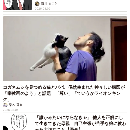
海川 まこと
2026.08.06
コガネムシを見つめる猫とパパ、偶然生まれた神々しい構図が
「宗教画のよう」と話題 「尊い」「ていうかライオンキン
グ」
梨木 香奈
2026.08.06
「誰かみたいにならなきゃ」 他人を正解にし
て生きてきた母親 自己主張が苦手な娘に教わ
った大切なこと【漫画】