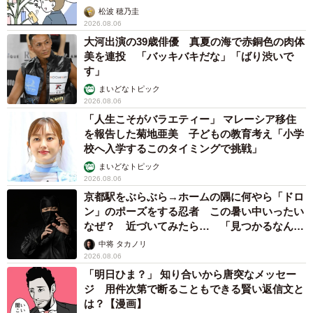
ますように。
松波 穂乃圭
2026.08.06
大河出演の39歳俳優 真夏の海で赤銅色の肉体
美を連投 「バッキバキだな」「ばり渋いで
す」
まいどなトピック
2026.08.06
「人生こそがバラエティー」 マレーシア移住
を報告した菊地亜美 子どもの教育考え「小学
校へ入学するこのタイミングで挑戦」
まいどなトピック
2026.08.06
京都駅をぶらぶら→ホームの隅に何やら「ドロ
ン」のポーズをする忍者 この暑い中いったい
なぜ？ 近づいてみたら… 「見つかるなんて
未熟」
中将 タカノリ
2026.08.06
「明日ひま？」 知り合いから唐突なメッセー
ジ 用件次第で断ることもできる賢い返信文と
は？【漫画】