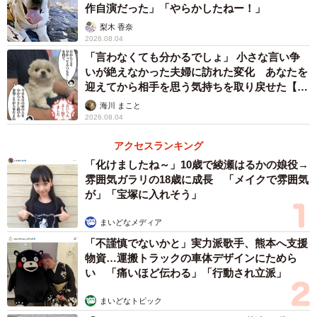
作自演だった」「やらかしたねー！」
梨木 香奈
2026.08.04
「言わなくても分かるでしょ」 小さな言い争
いが絶えなかった夫婦に訪れた変化 あなたを
迎えてから相手を思う気持ちを取り戻せた【漫
画】
海川 まこと
2/9
2026.08.04
こちらが以前話題になった、「コロン」とゆで卵のような姿勢で眠るユ
アクセスランキング
キちゃんの写真（画像提供：たまgoさん）
「化けましたね～」10歳で綾瀬はるかの娘役→
雰囲気ガラリの18歳に成長 「メイクで雰囲気
――以前取材させていただいた時は、まるでつるん、とむ
が」「宝塚に入れそう」
いたゆで卵のような寝姿だな、と思いました。今回は真ん
まいどなメディア
丸なお餅のような寝姿ですね、最近はこの寝方が多いので
「不謹慎でないかと」実力派歌手、熊本へ支援
しょうか？
物資…運搬トラックの車体デザインにためら
い 「痛いほど伝わる」「行動され立派」
こちらは朝、ゲージから出てきて、二度寝しているところ
まいどなトピック
を撮影した写真です。 よく丸くなっていますが、最近は