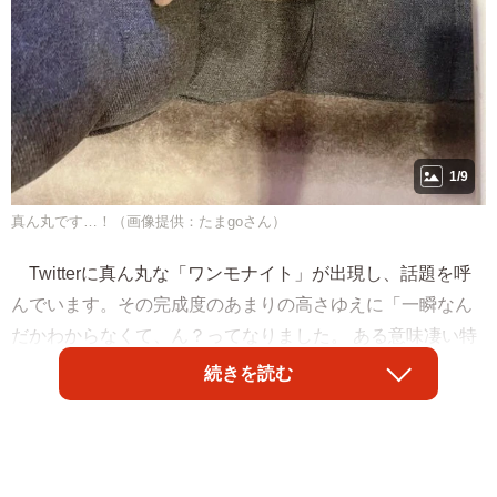
1/9
真ん丸です…！（画像提供：たまgoさん）
Twitterに真ん丸な「ワンモナイト」が出現し、話題を呼
んでいます。その完成度のあまりの高さゆえに「一瞬なん
だかわからなくて、ん？ってなりました。 ある意味凄い特
技ですね。」と驚嘆の声が上がっています。画像を投稿し
続きを読む
た「たまgo」（@go20597673）さん（以下、飼い主さん）
に愛犬がほぼ完全な円に近いかたちに丸まった時のことを
お聞きしました。