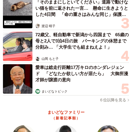
「そのままにしといてください」道路で動けな
お餅風が多いかもしれません。
い猫を前に返された一言… 懸命に生きようと
した4日間 「命の重さはみんな同じ」保護団
――眠るゆきちゃんを見ていつもどう思われますか？
体代表の訴え
渡辺 晴子
カワイイなぁと温かい気持ちになります。そっと匂いを嗅
72歳父、軽自動車で新潟から四国まで 65歳の
母と2人で3泊4日の旅 パーキングの休憩まで
いでみたり、丸くなっている真ん中に手を入れてみたりし
分刻み… 「大学生でも組まねえよ！」
ます。
山岡 もと子
――ご投稿に反響があり、たくさんの人がゆきちゃんの眠
愛車は総走行距離17万キロのホンダレジェン
る姿に癒やされました。どんなお気持ちですか？
ド 「どなたか欲しい方が居たら」 大御所漫
才師が譲渡の意向
犬とは思えない、クッションかと思ったと驚いて下さった
まいどなトピック
のが楽しかったです。
６位以降を見る
◇ ◇
まいどなファミリー
（新着記事順）