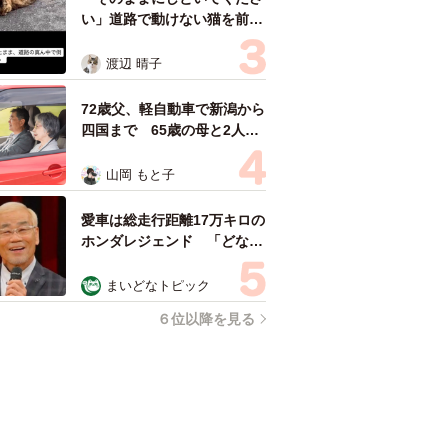
い」道路で動けない猫を前に
返された一言… 懸命に生き
ようとした4日間 「命の重
渡辺 晴子
さはみんな同じ」保護団体代
表の訴え
72歳父、軽自動車で新潟から
四国まで 65歳の母と2人で
3泊4日の旅 パーキングの休
憩まで分刻み… 「大学生で
山岡 もと子
も組まねえよ！」
愛車は総走行距離17万キロの
ホンダレジェンド 「どなた
か欲しい方が居たら」 大御
所漫才師が譲渡の意向
まいどなトピック
６位以降を見る