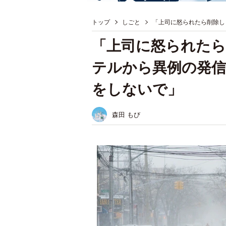
トップ
しごと
「上司に怒られたら削除し
「上司に怒られたら
テルから異例の発信
をしないで」
森田 もび