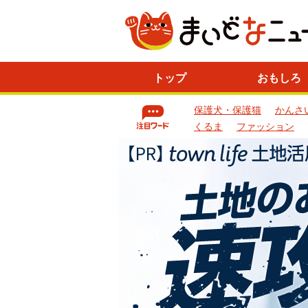
ニ
トップ
おもしろ
ュ
ー
保護犬・保護猫
かんさ
ス
一
くるま
ファッション
覧