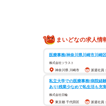
「ホテルのTwitter担当としてこ
積雪が想像を絶する状況になってい
人の見解で発信しているので、もし
・どうかご来館のために絶対に無理
まいどなの求人情
・大げさではなくご自身の身体、命
・無理されるくらいならキャンセル
・その時はご来館できないことを決
医療事務/神奈川県川崎市川崎
さい
株式会社ソラスト
・でも、雪が落ち着いたら、ぜひま
神奈川県 川崎市
派遣社員：時
ツイートには3.6万いいねがつき、
私立大学での医療事務!病院経験
ー担当者に話を聞きました。
あり!残業少なめで私生活も充
株式会社日輪
東京都 千代田区
派遣社員：