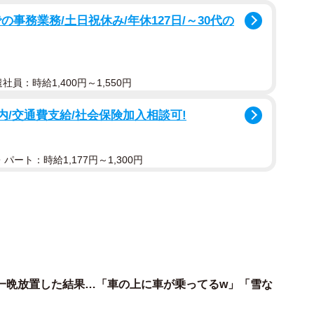
事務業務/土日祝休み/年休127日/～30代の
遣社員：時給1,400円～1,550円
内/交通費支給/社会保険加入相談可!
パート：時給1,177円～1,300円
2/2
の外観（画像提供：ホテル日航新潟）
一晩放置した結果…「車の上に車が乗ってるw」「雪な
日の状況