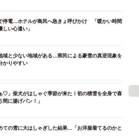
は
で停電…ホテルが島民へ急きょ呼びかけ 「暖かい時間
社した20時頃には膝の高さほどまで積雪がありました。
優しい心遣い」
の頃もう既に道路状況が悪化しており、大渋滞となって
もタクシーが来れないなどの混乱が生じていました」
地域と少ない地域がある…県民による豪雪の真逆現象を
信です
分かりやすい
すら怖い思いをしたので、県外から来られる方はもっと
）
。せっかく新潟に、当ホテルに来ていただくのだから、
いを残して帰っていただきたくなかったので。
ぁ♡」柴犬がはしゃぐ季節が来た！初の積雪を全身で喜
う間に揚げパン！」
の距離を3時間かけて帰宅しました。水分を多く含んだ
雪にはまってスタックしたり、ハンドルが取られて反対
たりもしました。同じような車が多く、事故を起こして
めての雪に大はしゃぎした結果…「お洋服着てるのかと
る道なのに恐怖を感じました。