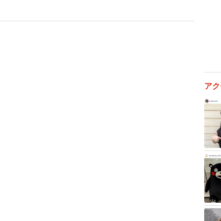
い』と申し訳なさそうにおっしゃるお客様からのご連絡
災害は不可抗力なので誰も悪くないのだから、とにかく
安心してほしいと思い投稿しました」
」とのことでした
アク
第一に考えたうえでの投稿であり、ひとりの人間とし
だと感じている』と温かい言葉をもらいました。ホテル
od Jobだよ！』などと言ってもらうことができ、さ
ツイートに対しての好意的な意見が届いていると報告を
に伝えたいことがあれば
は美味しいものがたくさんあります。また、春夏秋冬そ
みいただけます。新潟出身の私も新潟県が大好きです。