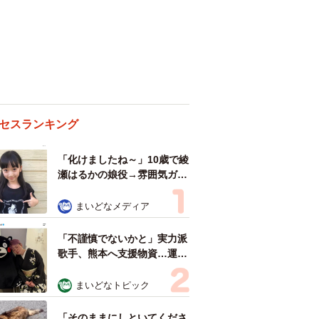
セスランキング
「化けましたね～」10歳で綾
瀬はるかの娘役→雰囲気ガラ
リの18歳に成長 「メイクで
雰囲気が」「宝塚に入れそ
まいどなメディア
う」
「不謹慎でないかと」実力派
歌手、熊本へ支援物資…運搬
トラックの車体デザインにた
めらい 「痛いほど伝わる」
まいどなトピック
「行動され立派」
「そのままにしといてくださ