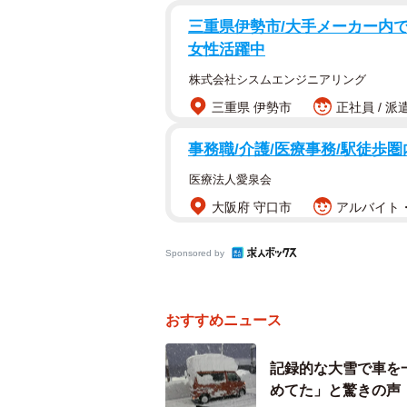
三重県伊勢市/大手メーカー内での
女性活躍中
株式会社シスムエンジニアリング
三重県 伊勢市
正社員 / 派
事務職/介護/医療事務/駅徒歩圏
医療法人愛泉会
大阪府 守口市
アルバイト・
Sponsored by
おすすめニュース
ホテル日航新潟
記録的な大雪で車を
めてた」と驚きの声
ツイッター担当者に聞いた19