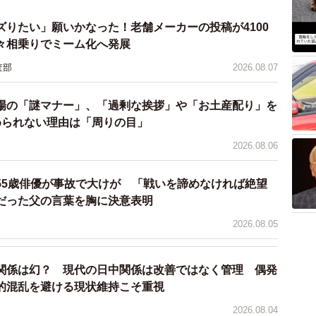
ていただければ嬉しいです」
ズりたい」願いかなった！老舗メーカーの投稿が4100
々相乗りでミーム化へ発展
査部
2026.08.07
である万代島に位置する宿泊施設。ビルの高さは
複合ビルです。「31階には『Befcoばかうけ展望室』とい
場の「謎マナー」、「過剰な挨拶」や「お土産配り」を
められない理由は「周りの目」
ネーミングライツを所有する展望室があり、『新日本三
』に選定されています」（ツイッター担当者）
2026.08.06
でない人も、雪が落ち着いた春先に出向いてみてはいか
55歳俳優が事故で大けが 「戦いを諦めなければ絶望
だった父の言葉を胸に決意表明
2026.08.05
館予定の皆様へ。
としてこんな事を言っていいのかわかりません
関係は幻？ 現代の日中関係は改善ではなく管理 偶発
雪が想像を絶する状況になっているので、ぜ
的混乱を避ける現状維持こそ重視
いです。
2026.08.04
信しているので、もし上司に怒られたら削除