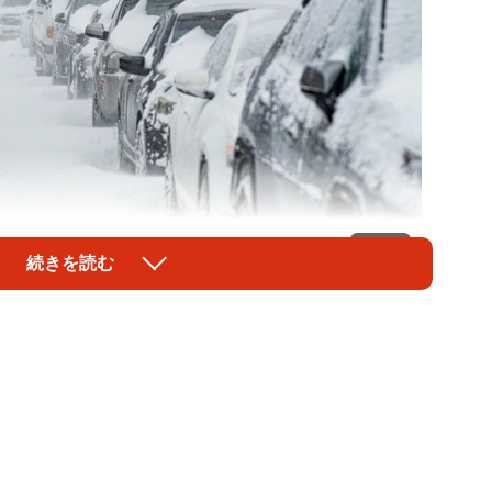
1/2
続きを読む
oloska25/adobe.stock.com）
道路は積雪や凍結で通行止め、鉄道も運転を見合わせた
住民の生活に支障をきたしています。
航新潟（新潟県新潟市）の「明日以降にホテルにご来館
を呼んでいます。