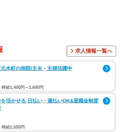
んな事を言っていいのかわかりませんが、今新潟市の降雪、
るので、ぜひ読んでいただければ幸いです。（完全に個
上司に怒られたら削除します）」
をしないでください
報
を第一に優先してください
求人情報一覧へ
していただいて大丈夫です
して謝らないでください。申し訳ないと思わないでくだ
区元木町の病院/主夫・主婦活躍中
た新潟にいらしてください！
給1,400円～1,600円
大きな反響となっています。ホテル日航新潟のツイッタ
を活かせる 日払い・週払いOK&退職金制度
実
時給1,550円