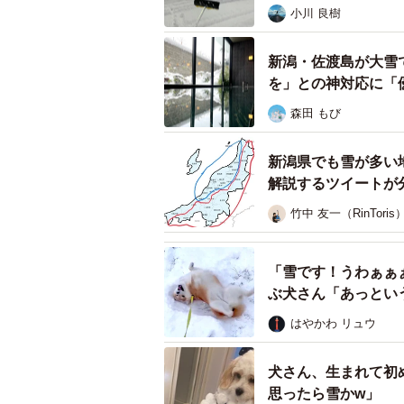
小川 良樹
ーー投稿された12月19日の雪の状況
新潟・佐渡島が大雪
「19日の昼頃から雪が降り始め、退
を」との神対応に「
夕方に社用で外出したのですが、そ
森田 もび
いました。新潟駅前やホテル周辺で
新潟県でも雪が多い
ーーホテル側としては勇気のいる発
解説するツイートが
「雪に慣れているはずの新潟市民で
竹中 友一（RinToris
大変だと思い、咄嗟に投稿しました
大変な思いや万が一の時に悲しい思
「雪です！うわぁぁ
ぶ犬さん「あっとい
この日、私は自家用車で片道約20分
はやかわ リュウ
雪だったので非常に重く、タイヤが
車線や隣の車にぶつかりそうになっ
犬さん、生まれて初
いる車もいて、いつも通り慣れてい
思ったら雪かw」