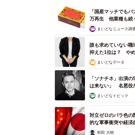
魅力あふれる新潟に、ぜひ遊びにき
「国産マッチでもバ
万再生 他業種も続
◇ ◇
まいどなニュース調
ホテル日航新潟は、新潟市の中心部
140.5m、地上31階建ての大規模な
誰も求めていない職
抑えた1位は？ や
う、地元の米菓会社『栗山米菓』が
大夜景・夜景百選』『日本夜景遺産
まいどなデータ
豪雪で新潟旅行を断念した人もそう
「ソナチネ」出演の
がでしょうか。
は来ない」 名悪役
まいどなトピック
明日以降にホテルにご来
ホテルのTwitter担当
対立ゼロのバラ色の
が、今新潟市の降雪、積
的な軍事衝突や経済
ひ読んでいただければ幸
和田 大樹
(完全に個人の見解で発