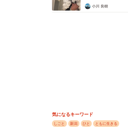
小川 良樹
また、『雪がすごくて行けそうにな
が多数あったことを思い出し、自然
申し訳ないと思わないで、少しでも
ーー「上司に怒られたら削除します
「（上司からは）『お客様の安全を
て、優しさに溢れた素晴らしい内容
のスタッフからも『すごいね！』『Go
らにスタッフの元へも多くの方から
受けました」
ーー新潟県の魅力は、また県外の人
気になるキーワード
「お米や日本酒はもちろん、新潟に
しごと
新潟
ひと
ともに生きる
れぞれの季節で美しい景色もお楽し