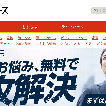
もふもふ
ライフハック
い
家族
気になる
買ってみたい
ビフォーアフター
災害
アート
ウェブ漫画
おもしろ動画
ともに生きる
イヌ
街ネ