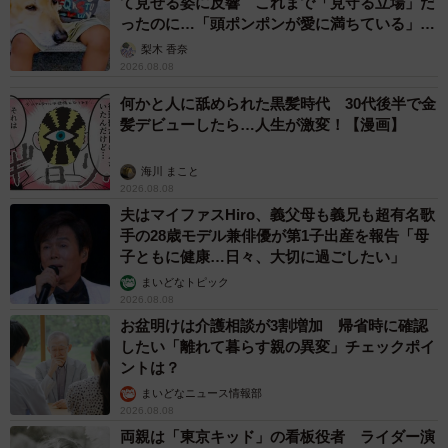
て見せる姿に反響 これまで「見守る立場」だ
ったのに…「頭ポンポンが愛に満ちている」
▽若手のうちは規定通りの階段を上がっていくケースが多
「尊…」
梨木 香奈
い。しかし新卒入社の場合10年目くらいから、昇格にばら
2026.08.08
つきが出始める（野村総合研究所）
何かと人に舐められた黒髪時代 30代後半で金
髪デビューしたら…人生が激変！【漫画】
▽基本給は職位によって決まる。職位が上がるとテーブル
が一気に引き上がる。賞与はベース+加点で、職位が上がる
海川 まこと
2026.08.08
につれ加点の割合が大きくなる（トヨタ自動車）
夫はマイファスHiro、義父母も義兄も超有名歌
手の28歳モデル兼俳優が第1子出産を報告「母
子ともに健康…日々、大切に過ごしたい」
まいどなトピック
2026.08.08
お盆明けは介護相談が3割増加 帰省時に確認
したい「離れて暮らす親の異変」チェックポイ
ントは？
まいどなニュース情報部
2026.08.08
両親は「東京キッド」の看板役者 ライダー演