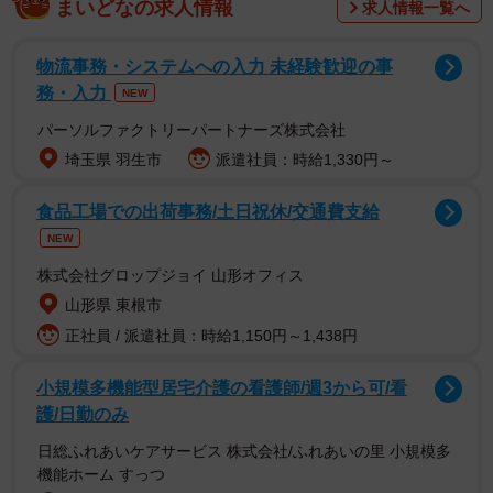
まいどなの求人情報
求人情報一覧へ
物流事務・システムへの入力 未経験歓迎の事
ランキングはOpenWorkに投稿された女性社員による会社評
務・入力
NEW
価レポートのうち、一定数の年収データをもつ497社、3万
パーソルファクトリーパートナーズ株式会社
1314人を対象データとして集計したといいます。
埼玉県 羽生市
派遣社員：時給1,330円～
食品工場での出荷事務/土日祝休/交通費支給
NEW
株式会社グロップジョイ 山形オフィス
山形県 東根市
正社員 / 派遣社員：時給1,150円～1,438円
小規模多機能型居宅介護の看護師/週3から可/看
護/日勤のみ
日総ふれあいケアサービス 株式会社/ふれあいの里 小規模多
機能ホーム すっつ