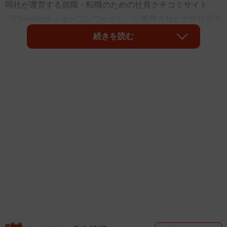
同社が運営する就職・転職のための社員クチコミサイト
『OpenWork（オープンワーク）』に蓄積された女性社員の
年収・給与データを元に、30歳時点の想定年収上位30社を
続きを読む
ランキングにした「女性社員の年収企業ランキング」を発
表しました。その結果、30歳時想定年収の1位は「野村総合
研究所」でした。また、25歳から40歳にかけての年収アッ
プ額が最も大きかったのは「セールスフォース・ジャパ
ン」だったそうです。