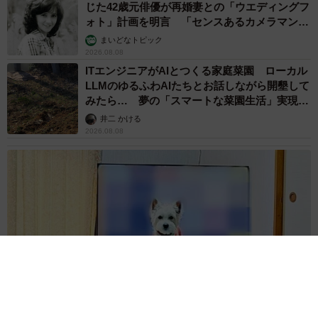
じた42歳元俳優が再婚妻との「ウエディングフ
ォト」計画を明言 「センスあるカメラマン求
む」
まいどなトピック
2026.08.08
ITエンジニアがAIとつくる家庭菜園 ローカル
LLMのゆるふわAIたちとお話しながら開墾して
みたら… 夢の「スマートな菜園生活」実現な
るか
井二 かける
2026.08.08