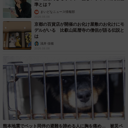
準とは？
「デロイト トーマツ コンサルティング」（+384万円）、9
まいどなニュース情報部
位「アクセンチュア」（+377万円）、10位「日産」（+368
2026.08.08
万円）、という結果になりました。上位企業の社員からは
京都の百貨店が開催のお化け屋敷のお化けにモ
デルがいる 比叡山延暦寺の僧侶が語る伝説と
以下のようなクチコミが寄せられました。
は
浅井 佳穂
◇ ◇
2026.08.08
▽前職の日本企業と比べて年収が2倍になりました。基本給
に30時間の残業代が含まれています。超えた分を申請する
ことが可能ですが、月間30時間の残業時間を超える場合も
あまりございません。経歴、年齢性別に関わらず、成果を
出せば評価されますし、先に昇進できます。昇進と同時に
もちろん給料も上がります。評価基準がはっきり設定され
ていますので、社員たちが公平に評価されている感じがし
ます（セールスフォース・ジャパン）
熊本地震でペット同伴の避難を諦める人に胸を痛め… 被災ペ