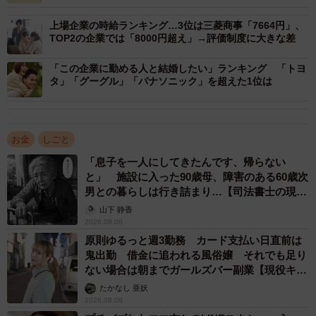
（812万円）、4位「PwCコンサルティング」（800万
円）、5位「デロイト トーマツ コンサルティング」（797万
上場企業の時給ランキング…3位は三菱商事「7664円」、
TOP2の企業では「8000円超え」→評価制度に大きな差
円）、6位「セールスフォース・ジャパン」（739万円）、
7位「野村證券」（727万円）、8位「アステラス製薬」
「この企業に勤める人と結婚したい」ランキング 「トヨ
タ」「グーグル」「パナソニック」を超えた1位は
（714万円）、9位「エーザイ」（701万円）、10位「EYス
トラテジー・アンド・コンサルティング」（696万円）と続
き、製薬や自動車のようなメーカー系や金融・証券などの
お金
しごと
企業のランクインが目立つ結果となりました。
「息子を一人にしてきたんです、帰らない
と」 施設に入った90歳母、障害のある60歳次
実際に働いた女性社員が投稿した「年収・給与」のクチコ
男との暮らしは行き詰まり…【司法書士の現場
ミをみると、フラットな評価制度や定期的な昇給を評価す
から】
山下 静香
る声が多く見られた一方で、ランクイン企業の多くは待遇
2026.08.08
面の満足度が非常に高く、福利厚生などが手厚いといった
原則ゆるっと週3勤務 カード支払い日直前は
鬼出勤 借金に追われる風俗嬢 それでも足り
声も多く上がっていたといい、上位企業の社員からは以下
ない場合は朝までガールズバー副業【現役キャ
のようなクチコミが寄せられました。
ストに取材】
たかなし 亜妖
2026.08.08