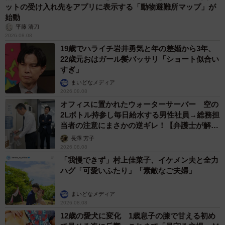
▽給与は高め。福利厚生も充実しており、ウェルビーイン
ットの受け入れ先をアプリに表示する「動物避難所マップ」が
始動
グ（運動やマッサージ等）に使えるお金も毎月一部支給さ
平藤 清刀
れる。その他の福利厚生も様々あり、全てを使いこなすこ
2026.08.08
とができればかなり手厚い手当になっている。実力を見た
19歳でハライチ岩井勇気と年の差婚から3年、
22歳元おはガール髪バッサリ「ショート似合い
きちんとした評価制度。ポジションにもよるが、比較的上
すぎ」
のポジションで入ると役職自体は上がりにくい印象（セー
まいどなメディア
ルスフォース・ジャパン）
2026.08.08
オフィスに置かれたウォーターサーバー 空の
2Lボトル持参し毎日給水する男性社員→総務担
▽基本給に加えてRSU（譲渡制限付株式ユニット）の付与
当者の注意にまさかの逆ギレ！【弁護士が解
が評価に応じてある。部署によるが、同年代の平均年収は
説】
長澤 芳子
超えてくる。個人ターゲットへの達成率、チームへの貢献
2026.08.08
度、担当プロジェクトのビジネス貢献度など自分から仕事
「我慢できず」村上佳菜子、イケメン夫と全力
ハグ「可愛いふたり」「素敵なご夫婦」
を進められたか、来期以降の改善につなげられる動きがで
きたかなど、全てにおいて数字で表せる結果が出せた人が
まいどなメディア
評価される。ある意味シンプルで風通しが良いと感じる。
2026.08.08
年功序列は一切ない（アマゾンジャパン）
12歳の愛犬に変化 1歳息子の膝で甘える初め