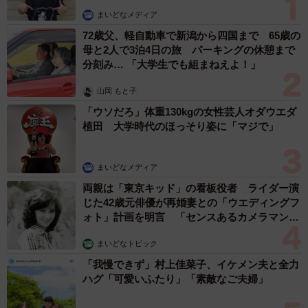
のです。自分でも頑張ったプロジェクト、そうではなかっ
まいどなメディア
たプロジェクトよく分かっておりますので自分がみた評価
72歳父、軽自動車で新潟から四国まで 65歳の
と会社がみた評価はとても比例しており納得いくものでし
母と2人で3泊4日の旅 パーキングの休憩まで
分刻み… 「大学生でも組まねえよ！」
た（P＆Gジャパン）
山岡 もと子
▽待遇差はなく、男性と平等に扱われる。男性も育休や育
「ウソだろ」体重130kgの女性芸人オダウエダ
児関連（お迎え、入園式等）の中抜けや有給取得をする人
植田 大学時代のほっそり姿に「マジで」
が多く、お互いの事情を理解した上でカバーし合っている
ので女性も出産育児による休暇取得や時短などに負い目を
まいどなメディア
感じることなく働きやすい（PwCコンサルティング）
両親は「東京キッド」の看板役者 ライダー演
じた42歳元俳優が再婚妻との「ウエディングフ
ォト」計画を明言 「センスあるカメラマン求
▽入社3年目までは年収400万程度。その後、役職等によっ
む」
て昇給し、営業成績がよければボーナスに反映する。女性
まいどなトピック
でもそれなりに評価されます。以前はとにかく数字ができ
「我慢できず」村上佳菜子、イケメン夫と全力
る社員が評価されていたが、最近はコンプライアンス、部
ハグ「可愛いふたり」「素敵なご夫婦」
下への教育姿勢などもしっかり評価の対象となっていた