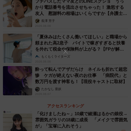
◇ ◇
プチバズしたママ友とのLINEスクショ うっ
かり電話番号を流出させちゃった！ 激怒する
友人 慰謝料の相場はいくらですか【弁護士が
▽毎年必ず昇給する。昇格する場合は、1つ上がるごとに月
解説】
長澤 芳子
に3万円の基本給アップとなる。賞与の割合がかなり高く、
2026.08.08
大体年間で9ヶ月分の賞与が出る。給与に不満を持つ社員は
「夏休みはたくさん働いてほしい」と職場から
少ないのではと思う（野村総合研究所）
頼まれた高2息子 バイトで稼ぎすぎると扶養
を外れて税金や保険料が上がる？【FPが解
▽1年ごとの評価会議で決められるランクが基本給に反映さ
説】
もくもくライターズ
2026.08.08
れます。賞与は基本は業績連動です。急にひかれたリモー
酔って転んでアザだらけ ネイルも折れて超悲
トワークに応じた特別手当などもでるのは、金額さておき
惨 ケガが絶えない夜のお仕事 「病院代」と
臨機応変だなと思います。数年前から新たな評価制度が導
数万円を渡す神客も！【現役キャストに取材】
入され、若くしてマネ職になる人材も登場しています（電
たかなし 亜妖
2026.08.07
通）
アクセスランキング
▽賞与、昇給、手当、福利厚生は素晴らしく整っておりま
「化けましたね～」10歳で綾瀬はるかの娘役→
す。結果を残せばキチンと評価をして頂き給与という形で
雰囲気ガラリの18歳に成長 「メイクで雰囲気
が」「宝塚に入れそう」
表されます。そこがとても嬉しくもあり成績表のようなも