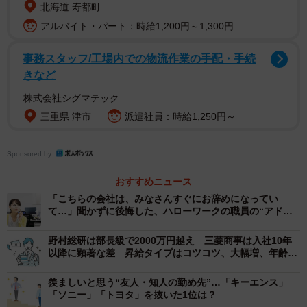
北海道 寿都町
アルバイト・パート：時給1,200円～1,300円
事務スタッフ/工場内での物流作業の手配・手続
きなど
株式会社シグマテック
三重県 津市
派遣社員：時給1,250円～
Sponsored by
2/2
おすすめニュース
【年齢別】女性社員の年収企業ランキング（提供画像）
「こちらの会社は、みなさんすぐにお辞めになってい
て…」聞かずに後悔した、ハローワークの職員の“アドバ
30歳時想定年収による「女性社員の年収企業ランキング」
イス”
の1位は「野村総合研究所」（想定年収：842万円）でし
野村総研は部長級で2000万円越え 三菱商事は入社10年
以降に顕著な差 昇給タイプはコツコツ、大幅増、年齢不
た。
問の3パターン
羨ましいと思う“友人・知人の勤め先”…「キーエンス」
以下、2位「電通」（829万円）、3位「P＆Gジャパン」
「ソニー」「トヨタ」を抜いた1位は？