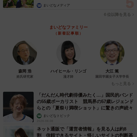
（野村證券）
まいどなメディア
６位以降を見る
▽新卒1〜2年でも年収500〜600万はいきます。また営業の
場合は家賃手当も手厚く、家賃の9割を負担してくれます。
まいどなファミリー
（新着記事順）
今後は営業手当の廃止等の懸念はありますが、一般的な会
社よりは高水準です。半年に一度上長と相談して目標を定
めます。定量定性の両面でフラットに評価してくれていま
した（アステラス製薬）
森岡 浩
ハイヒール・リンゴ
大江 篤
◇ ◇
姓氏研究家
漫才師
園田学園女子大学学長
もっと見る
続いて、25歳から40歳にかけての「年収アップ額が大きい
「だんだん時代劇俳優みたく…」国民的バンド
の55歳ボーカリスト 競馬界の57歳レジェンド
企業」では、1位「セールスフォース・ジャパン」（+619
らとの「夏祭り満喫ショット」に驚きの声続々
万円）、2位「電通」（+542万円）、3位「野村総合研究
まいどなトピック
所」（+537万円）、4位「アマゾンジャパン」（+522万
2026.08.08
円）、5位「トヨタ自動車」（+491万円）、6位「P&Gジャ
ネット通販で「運営者情報」を見る人は約8
割 信頼できるサイト・怪しいサイトの判断基
パン」（+454万円）、7位「エーザイ」（+418万円）、8位