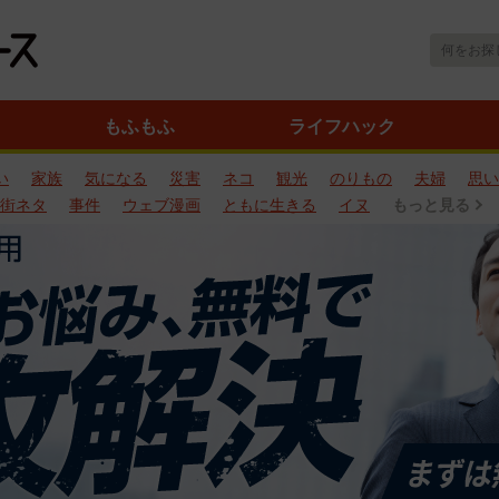
もふもふ
ライフハック
い
家族
気になる
災害
ネコ
観光
のりもの
夫婦
思い
街ネタ
事件
ウェブ漫画
ともに生きる
イヌ
もっと見る