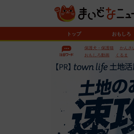
ニ
トップ
おもしろ
ュ
ー
保護犬・保護猫
かんさ
ス
一
おもしろ動画
くるま
覧