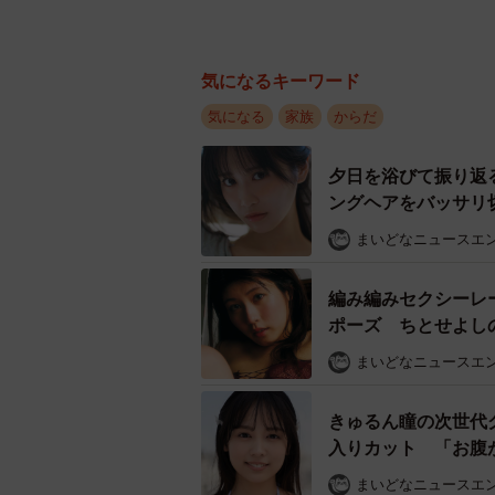
気になるキーワード
気になる
家族
からだ
夕日を浴びて振り返
ングヘアをバッサリ切
まいどなニュースエ
編み編みセクシーレ
ポーズ ちとせよし
まいどなニュースエ
きゅるん瞳の次世代
入りカット 「お腹
まいどなニュースエ