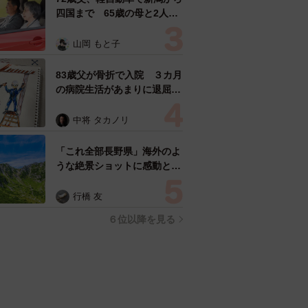
四国まで 65歳の母と2人で
3泊4日の旅 パーキングの休
憩まで分刻み… 「大学生で
山岡 もと子
も組まねえよ！」
83歳父が骨折で入院 ３カ月
の病院生活があまりに退屈で
「画用紙と色鉛筆持ってこ
い！」→スケッチブックを見
中将 タカノリ
た家族が仰天「これ、売れま
すよ…」
「これ全部長野県」海外のよ
うな絶景ショットに感動と反
響「離れてからいいところだ
ったんだって気づいた」
行橋 友
６位以降を見る