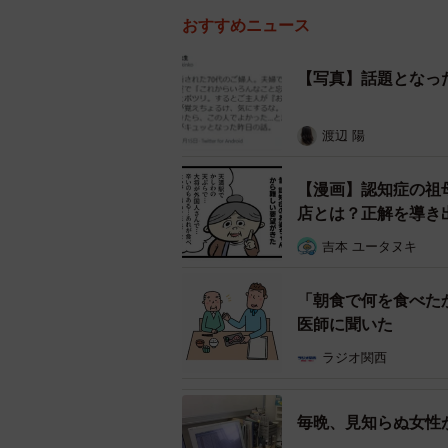
おすすめニュース
【写真】話題となっ
渡辺 陽
【漫画】認知症の祖
店とは？正解を導き
吉本 ユータヌキ
「朝食で何を食べた
医師に聞いた
ラジオ関西
毎晩、見知らぬ女性