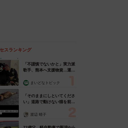
セスランキング
「不謹慎でないかと」実力派
歌手、熊本へ支援物資…運搬
トラックの車体デザインにた
めらい 「痛いほど伝わる」
まいどなトピック
「行動され立派」
「そのままにしといてくださ
い」道路で動けない猫を前に
返された一言… 懸命に生き
ようとした4日間 「命の重
渡辺 晴子
さはみんな同じ」保護団体代
表の訴え
72歳父、軽自動車で新潟から