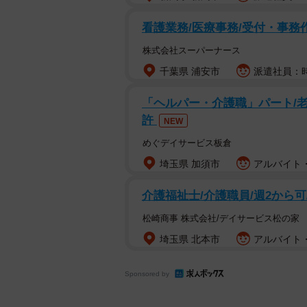
看護業務/医療事務/受付・事務
株式会社スーパーナース
千葉県 浦安市
派遣社員：時
「ヘルパー・介護職」パート/
許
NEW
めぐデイサービス板倉
埼玉県 加須市
アルバイト・
介護福祉士/介護職員/週2から
松崎商事 株式会社/デイサービス松の家
埼玉県 北本市
アルバイト・
Sponsored by