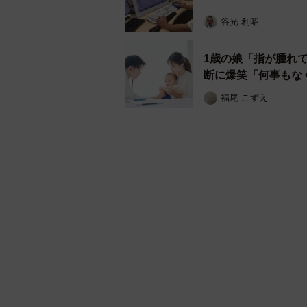
谷光 利昭
1歳の娘「指が腫れ
断に爆笑「何事もな
福尾 こずえ