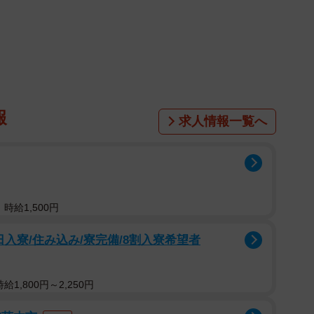
指が腫れてる気がして、挟んだりぶつけたの
れて初めての整形外科駆け込んで、ハラハラ
て先生に診てもらったら「お母さん…娘さん
「手がぷくぷく」「そういう手です」「そう
ある
報
求人情報一覧へ
bento)
February 15, 2022
てる気がして、挟んだりぶつけたのかと思って、焦って
で、ハラハラしながらレントゲン撮って先生に診てもら
くぷくですね」「手がぷくぷく」「そういう手です」
時給1,500円
」
入寮/住み込み/寮完備/8割入寮希望者
「何事もなくてなにより」「わかる、うちもぷくぷく」
つきました。
1,800円～2,250円
い！って父が会社休んで大慌てで病院へ連れて行った