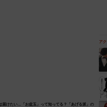
すね！1歳ごろのお話とのことですが、その後娘さんはど
ぎりパンの感じは無くなりましたが、手はぷくぷくして
アク
たメッセージをお聞かせください
がぷくぷくしているだけだった、とか黄疸だと思ったら
用がすごく多かったので、子育てあるあるなんだな～と
愛は、昔も今も変わらないってことですね。小さな変化
がしっかり娘さんを見ているからだと思います。
は届けたい…「お盆玉」って知ってる？「あげる派」の
では、娘の手ってふっくらしてるもんだと自覚していた