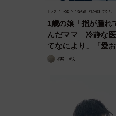
トップ
家族
1歳の娘「指が腫れてる！」
1歳の娘「指が腫れ
んだママ 冷静な医
てなにより」「愛
福尾 こずえ