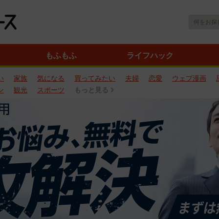
もふもふ
ライフハック
い
家族
気になる
買ってみたい
夫婦
恋愛
ウェブ漫画
ン
観光
スポーツ
もっと見る