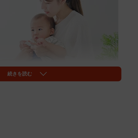
続きを読む
1/3
写真はイメージ（siro46/stock.adobe.com）
になる娘さんを連れて初めて整形外科へ駆け込んだ
o、以下Rie）さん。レントゲンを撮った後に、医師から告げ
子を心配し焦るママと、落ち着いた医師との会話が笑い
んに伺いました。