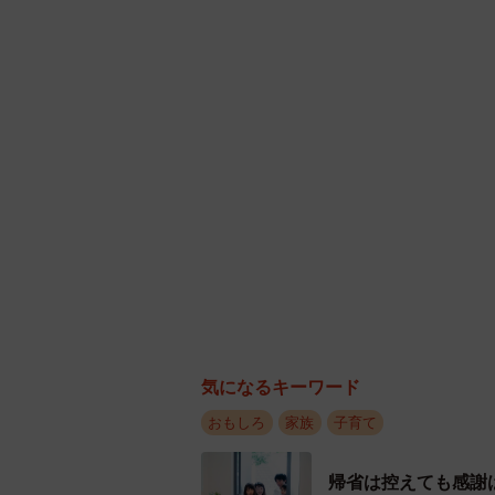
――Rieさんも笑ってしまったんで
のように成長しましたか？
「未だにぷくぷくです！むちむちち
います。気の強い女の子です」
――この投稿のコメントで心に残っ
「おたふく風邪だと思ったらほっぺ
みかんの食べすぎだったといった引
思いました！！笑」
気になるキーワード
――本当ですね。子どもを想う母の
おもしろ
家族
子育て
も気になるのは、普段からRieさん
帰省は控えても感謝
「ありがとうございます。その時ま