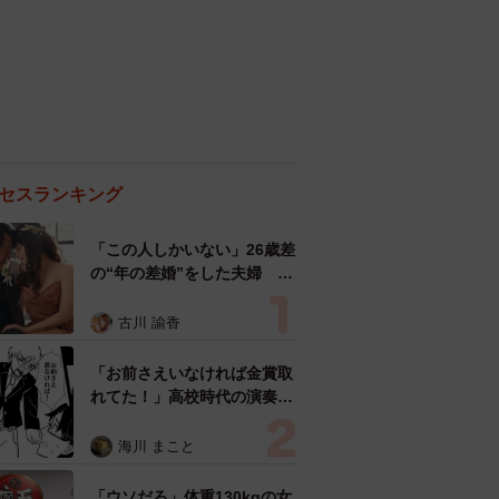
セスランキング
「この人しかいない」26歳差
の“年の差婚”をした夫婦 出
会いは？反対する声はなかっ
た？ 今の思いを聞いた
古川 諭香
「お前さえいなければ金賞取
れてた！」高校時代の演奏会
がトラウマ……責められた学
生は楽器修理職人に 10年後
海川 まこと
再会した因縁の相手から思わ
ぬ申し出【漫画】
「ウソだろ」体重130kgの女