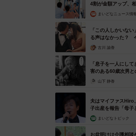
4割が金額アップ、
のに、急にえ…これ…もしかして腫
とともう止まらなかったですね。医
まいどなニュース情
す…」
「この人しかいない
る声はなかった？ 
――何かあってからでは遅いし焦り
ことの連続だと思います。普段子育
古川 諭香
「とりあえず怪我や病気にならない
「息子を一人にして
がたまらないように適度に頑張って
害のある60歳次男
山下 静香
夫はマイファスHir
子出産を報告「母子
まいどなトピック
お盆明けは介護相談