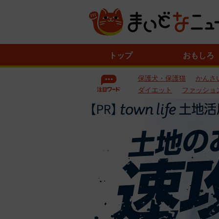
ニ
トップ
おもしろ
ュ
ー
保護犬・保護猫
かんさ
ス
一
ダイエット
ファッショ
覧