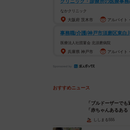
クリニック・診療所の医療事務
ら、みかんの食べすぎです！って言
なかクリニック
じました」
大阪府 茨木市
アルバイト・
「子のほっぺがぷくぷくしすぎて、
の？！お口あーんして！ってよくあ
事務職/介護/神戸市須磨区東白川
「うちのキッズはおへそが飛び出て
医療法人社団菫会 北須磨病院
診で見てもらったら...でべそでした
兵庫県 神戸市
アルバイト・
「うちの下の子も、みんなに｢お腹出
や？お腹診せてね～」って言うからや
Sponsored by
りんなだけだった事を思い出しました
「分かりすぎます！私も娘が1歳頃
おすすめニュース
れてる！誤飲しちゃうやばい！！って
く...ぷくぷくほっぺなだけ...」
「ブルドーザーでも
「赤ちゃんあるある
リプ欄には、同様の微笑ましいエピ
ししまる555