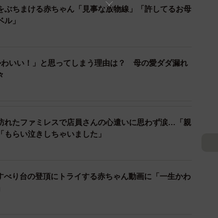
をぶちまける赤ちゃん「見事な放物線」「許してるお母
ベル」
かわいい！」と思ってしまう理由は？ 母の愛ダダ漏れ
2/3
々
うな赤ちゃん特有の手首も癒し度抜群です（Rie@4歳児と料理
@riebentoさん提供）
ieさんに話を聞きました。
訪れたファミレスで店員さんの心遣いに思わず涙…「親
「もらい泣きしちゃいました」
、とても愛らしいですね！先生との会話もユニークで思
）
ぷくぷくですね」と言われた時どのような心境でした
 すべり台の登頂にトライする赤ちゃん動画に「一生かわ
」
た～って安心しました。けど先生も淡々とお話ししてら
まいました笑」