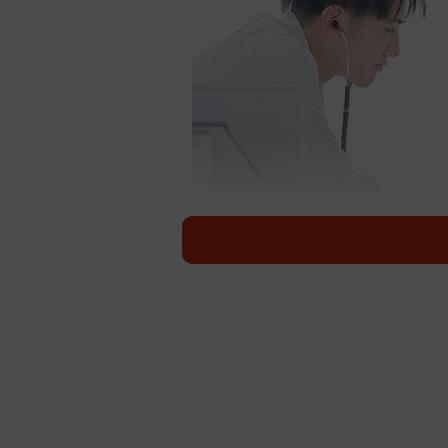
心配のあまり整形外科へと向かうと…。
「指が腫れてる！？」と、当時1歳
Rie@4歳児と料理（@riebent
られた思わぬ事実にビックリ。わが
を誘ったエピソードについてRieさ