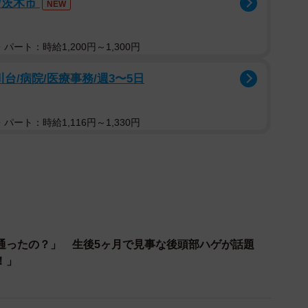
/茨木市
NEW
われたと聞かされ、笑い話になってます。父の愛情も感
パート：時給1,200円～1,300円
何かおもちゃとか食べた？！口の中に何か入ってる
ります。（何も入ってない）」
台/病院/医療事務/週3〜5日
て、「これひょっとして腫瘍とか腫れなのでは？」 と検
。（今は治った）」
パート：時給1,116円～1,330円
すぎじゃない...？｣と言われ、検診でも先生が一瞬「お
っぱり何か...って思ったけど、結局ただお腹ぷんぷく
 8さいの今は少しはシュッとしたかな？？」
ふとほっぺがいつもより膨らんでる気がして何か口に入
焦ってこじ開けたら何も入ってませんでした...ぷくぷ
通ったの？」 生後5ヶ月で見事な後頭部ハゲが話題
！」
ソードが多数寄せられました。