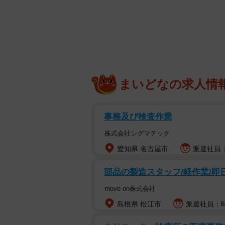
娘が1歳の時ある日ふと
かと思って、焦って生ま
しながらレントゲン撮っ
は手がぷくぷくですね」
いう手」ってなった事が
まいどなの求人情
— Rie@4歳児と料理 (@rie
「娘が1歳の時ある日ふと指が腫れ
事務及び検査作業
生まれて初めての整形外科駆け込ん
株式会社シグマテック
ったら「お母さん…娘さんは手がぷ
愛知県 名古屋市
派遣社員：
「そういう手」ってなった事がある
部品の製造スタッフ/軽作業/即日
「思わず吹き出しちゃいました！」
move on株式会社
「愛おしい」と15.2万ものいいねが
島根県 松江市
派遣社員：時給
「昔私自身が、手がいつもより黄色