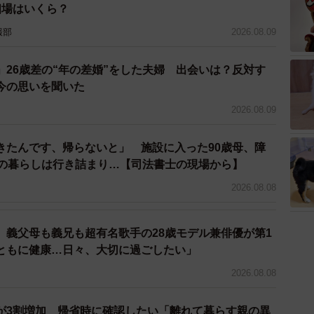
相場はいくら？
れてない…！？ 腫れてるんじゃ…！？って気になり出す
療従事者の労力を無駄にしてホント申し訳なかったで
報部
2026.08.09
」26歳差の“年の差婚”をした夫婦 出会いは？反対す
今の思いを聞いた
ますよね。特に初めての子育てはわからないこと戸惑う
てで気をつけてらっしゃることをお聞かせください。
2026.08.09
ようにだけは気をつけてますが、ほかのことはストレス
きたんです、帰らないと」 施設に入った90歳母、障
ます！」
との暮らしは行き詰まり…【司法書士の現場から】
2026.08.08
o、義父母も義兄も超有名歌手の28歳モデル兼俳優が第1
ともに健康…日々、大切に過ごしたい」
2026.08.08
が3割増加 帰省時に確認したい「離れて暮らす親の異