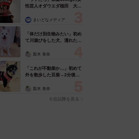
性芸人オダウエダ植田 大学
時代のほっそり姿に「マジ
で」
まいどなメディア
「体だけ別生物みたい」初め
て川遊びをした犬、濡れた直
後の激変ぶりが話題 「新種
だ！」「河童だ」「毛刈りさ
梨木 香奈
れたあとの羊」
「これが不動柴か…」初めて
外を散歩した豆柴→2分後、
足元でうるうる 「かわいす
ぎる」「ぬいぐるみみたい」
梨木 香奈
６位以降を見る