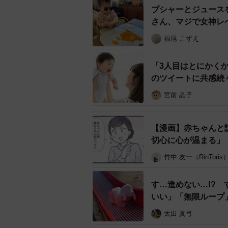
ブシャーとジュース
さん、マジで女神レ
福尾 こずえ
「3人目はとにかく
のツイートに共感続
ぷくぷく指はもちろん、輪ゴムをはめたよ
宮前 晶子
現在4歳の女の子を育てる投稿者のR
【漫画】赤ちゃんと
切心に心が温まる」
――娘さんのぷくぷく指エピソード
竹中 友一（RinToris
わず笑ってしまいました。先生に「
か？
す…進めない…!?
いい」「無限ループ
「まず、あー怪我じゃなくてよかっ
太田 真弓
っしゃったのでギャップに笑ってし