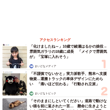
まいどなトピック
「そのままにしといてください」道路で動けな
い猫を前に返された一言… 懸命に生きようと
した4日間 「命の重さはみんな同じ」保護団
体代表の訴え
渡辺 晴子
72歳父、軽自動車で新潟から四国まで 65歳の
母と2人で3泊4日の旅 パーキングの休憩まで
分刻み… 「大学生でも組まねえよ！」
山岡 もと子
「火事以来10カ月ぶり」全焼した自宅訪れた林
家ぺー 内装も壁も取り払われスケルトン状態
の部屋に呆然
まいどなトピック
６位以降を見る