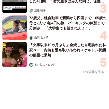
まいどなファミリー
（新着記事順）
森岡 浩
ハイヒール・リンゴ
大江 篤
姓氏研究家
漫才師
園田学園女子大学学長
もっと見る