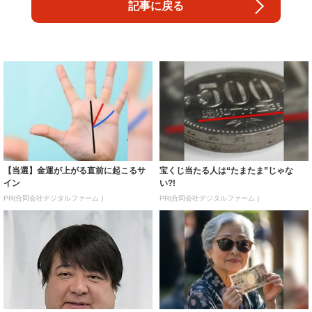
【当選】金運が上がる直前に起こるサ
宝くじ当たる人は“たまたま”じゃな
イン
い?!
PR(合同会社デジタルファーム )
PR(合同会社デジタルファーム )
「一瞬誰かと…」彦摩呂、30キロ近く
８月のロト6はこの方法で買え!!６つの
減量した姿に反響 既製品の防護服が
数字が『完全一致』する方法
着られると...
PR(株式会社MURA)