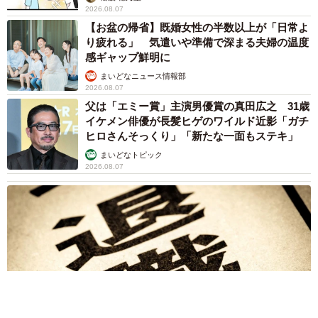
退職金を運用に回せる人は何が違う？ 「退職金額の多さ」より
重要な“ある経験”とは
まいどなニュース情報部
2026.08.07
「火事以来10カ月ぶり」全焼した自宅訪れた林
家ぺー 内装も壁も取り払われスケルトン状態
の部屋に呆然
まいどなトピック
2026.08.07
「こんなかわいい子おるん！？」大阪出身の
UHB26歳アナが話題…父は元プロ野球選手
「アイドルさんよりかわいい」「めちゃ爽や
か」
まいどなメディア