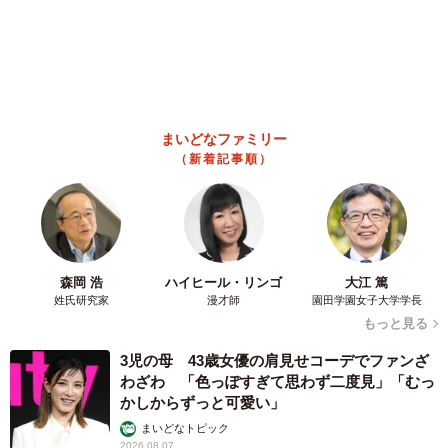
3児の母 43歳女優の肩見せコーデでファンざ
わざわ 「色っぽすぎて思わず二度見」「むっ
かしからずっと可愛い」
まいどなトピック
2026.08.07
あのちゃん、雨の日のショーパン姿に「雨が似
合う」「脚めっちゃきれい！」「水も滴る良い
アーティスト」 幻想的な近影が話題
まいどなメディア
2026.08.07
【漫画】周囲の目を気にせず遊べる！洗濯物も
干せる！最近人気の戸建ての「中庭」 ところ
が…実際住んでみて分かった後悔ポイント
中瀬 えみ
2026.08.07