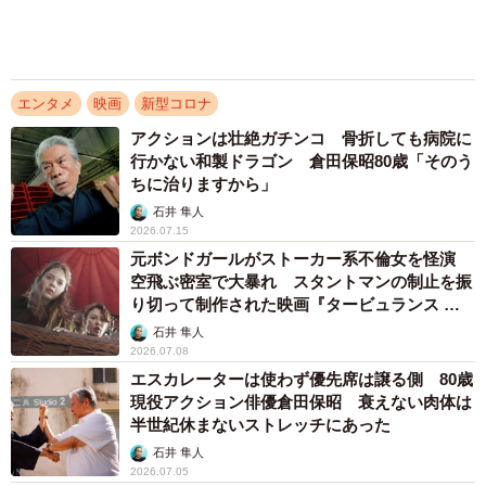
現役アクション俳優倉田保昭 衰えない肉体は
半世紀休まないストレッチにあった
石井 隼人
2026.07.05
日本最初の映画ロケ地は京都？ 実業家の功績
たたえる記念碑設置
浅井 佳穂
2026.07.04
「僕の声、特徴がないんです」唐沢寿明、ウッ
ディ役を30年続けて思うこと 「できるのはキ
ャラクターに気持ちを乗っけることだけ」
黒川 裕生
2026.07.02