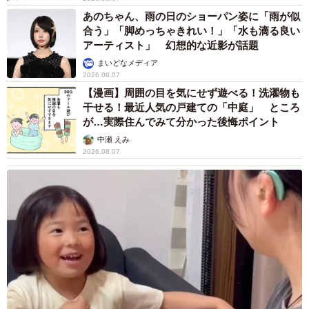
難聴のお姉ちゃんに5歳の妹が手話通訳 互いに支え合う家族の
日常に反響「妹ちゃん、頼もしい」「かわいい通訳さん」
五ヶ瀬 あお
2026.08.07
ラストライブ控えるT-BOLAN森友嵐士 にし
たん社長がTikTok内で独占インタビュー
まいどなニュース
2026.08.07
「男の子のママっぽいよね」ってどういう意
味？ 女系家族で育った母 いつもスカートと
ワンピースしか着ないし、ヒールも好き どの
へんが…
山岡 もと子
2026.08.07