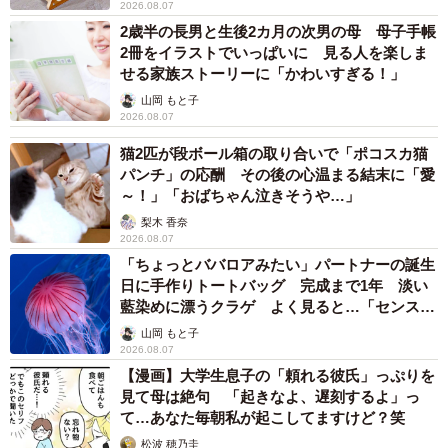
【漫画】大学生息子の「頼れる彼氏」っぷりを
見て母は絶句 「起きなよ、遅刻するよ」っ
て…あなた毎朝私が起こしてますけど？笑
松波 穂乃圭
2026.08.07
【お盆の帰省】既婚女性の半数以上が「日常よ
り疲れる」 気遣いや準備で深まる夫婦の温度
感ギャップ鮮明に
まいどなニュース情報部
2026.08.07
父は「エミー賞」主演男優賞の真田広之 31歳
イケメン俳優が長髪ヒゲのワイルド近影「ガチ
ヒロさんそっくり」「新たな一面もステキ」
まいどなトピック
2026.08.07