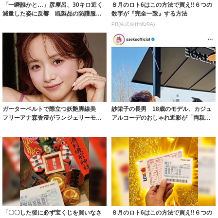
ガーターベルトで際立つ妖艶脚線美
紗栄子の長男 18歳のモデル、カジュ
フリーアナ森香澄がランジェリーモデ
アルコーデのおしゃれ近影が「両親の
ルに ｢PE...
いいとこ取...
「〇〇した後に必ず宝くじを買いなさ
８月のロト6はこの方法で買え!!６つの
い」貧乏が億万長者に
数字が『完全一致』する方法
PR(合同会社デジタルファーム )
PR(株式会社MURA)
Recommended by
昨日の人気フォトセレクション