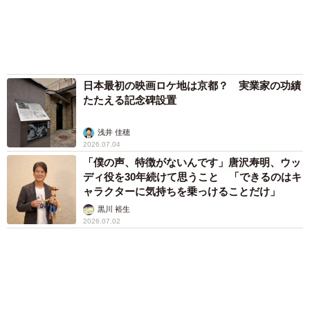
アクセスランキング
「化けましたね～」10歳で綾瀬はるかの娘役→
雰囲気ガラリの18歳に成長 「メイクで雰囲気
が」「宝塚に入れそう」
まいどなメディア
「不謹慎でないかと」実力派歌手、熊本へ支援
物資…運搬トラックの車体デザインにためら
い 「痛いほど伝わる」「行動され立派」