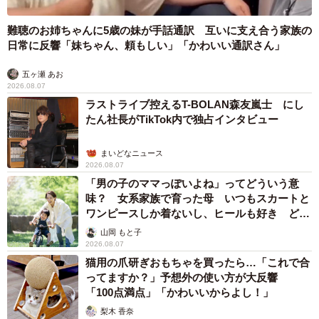
猫用の爪研ぎおもちゃを買ったら…「これで合
ってますか？」予想外の使い方が大反響
「100点満点」「かわいいからよし！」
梨木 香奈
2026.08.07
2歳半の長男と生後2カ月の次男の母 母子手帳
2冊をイラストでいっぱいに 見る人を楽しま
せる家族ストーリーに「かわいすぎる！」
山岡 もと子
2026.08.07
猫2匹が段ボール箱の取り合いで「ポコスカ猫
パンチ」の応酬 その後の心温まる結末に「愛
～！」「おばちゃん泣きそうや…」
梨木 香奈
2026.08.07
「ちょっとババロアみたい」パートナーの誕生
日に手作りトートバッグ 完成まで1年 淡い
藍染めに漂うクラゲ よく見ると…「センスす
ごい」
山岡 もと子
2026.08.07