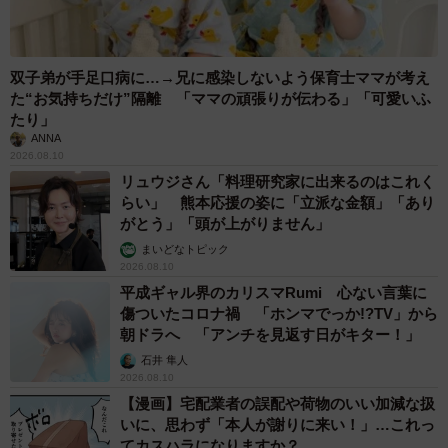
双子弟が手足口病に…→兄に感染しないよう保育士ママが考え
た“お気持ちだけ”隔離 「ママの頑張りが伝わる」「可愛いふ
たり」
ANNA
2026.08.10
リュウジさん「料理研究家に出来るのはこれく
らい」 熊本応援の姿に「立派な金額」「あり
がとう」「頭が上がりません」
まいどなトピック
2026.08.10
平成ギャル界のカリスマRumi 心ない言葉に
傷ついたコロナ禍 「ホンマでっか!?TV」から
朝ドラへ 「アンチを見返す日がキター！」
石井 隼人
2026.08.10
【漫画】宅配業者の誤配や荷物のいい加減な扱
いに、思わず「本人が謝りに来い！」…これっ
てカスハラになりますか？