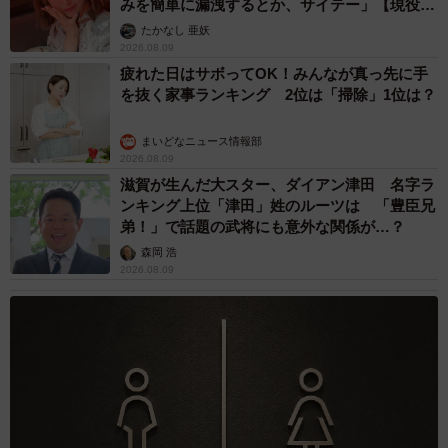
みを簡単に漏洩するとか、サイテー」【現役キ
ャストに取材】
たかなし 亜妖
2026.08.09
疲れた日はサボってOK！みんなが真っ先に手
を抜く家事ランキング 2位は「掃除」1位は？
まいどなニュース情報部
2026.08.09
滋賀が生んだ大スター、ダイアン津田 名字ラ
ンキング上位「津田」姓のルーツは 「豊臣兄
弟！」で話題の武将にも意外な関係が…？
森岡 浩
2026.08.09