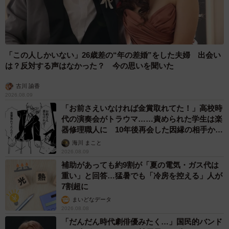
「この人しかいない」26歳差の“年の差婚”をした夫婦 出会い
は？反対する声はなかった？ 今の思いを聞いた
古川 諭香
2026.08.09
「お前さえいなければ金賞取れてた！」高校時
代の演奏会がトラウマ……責められた学生は楽
器修理職人に 10年後再会した因縁の相手から
思わぬ申し出【漫画】
海川 まこと
2026.08.09
補助があっても約9割が「夏の電気・ガス代は
重い」と回答…猛暑でも「冷房を控える」人が
7割超に
まいどなデータ
2026.08.08
「だんだん時代劇俳優みたく…」国民的バンド