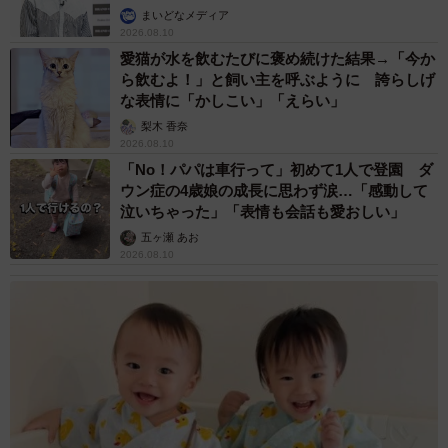
まいどなメディア
2026.08.10
愛猫が水を飲むたびに褒め続けた結果→「今か
ら飲むよ！」と飼い主を呼ぶように 誇らしげ
な表情に「かしこい」「えらい」
梨木 香奈
2026.08.10
「No！パパは車行って」初めて1人で登園 ダ
ウン症の4歳娘の成長に思わず涙…「感動して
泣いちゃった」「表情も会話も愛おしい」
五ヶ瀬 あお
2026.08.10