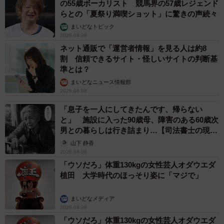
の55歳ボーカリスト 競馬界の57歳レジェンド
らとの「夏祭り満喫ショット」に驚きの声続々
まいどなトピック
2026.08.08
ネット通販で「運営者情報」を見る人は約8
割 信頼できるサイト・怪しいサイトの判断基
準とは？
まいどなニュース情報部
2026.08.08
「息子を一人にしてきたんです、帰らない
と」 施設に入った90歳母、障害のある60歳次
男との暮らしは行き詰まり…【司法書士の現場
から】
山下 静香
2026.08.08
「ウソだろ」体重130kgの女性芸人オダウエダ
植田 大学時代のほっそり姿に「マジで」
まいどなメディア
2026.08.08
「ウソだろ」体重130kgの女性芸人オダウエダ