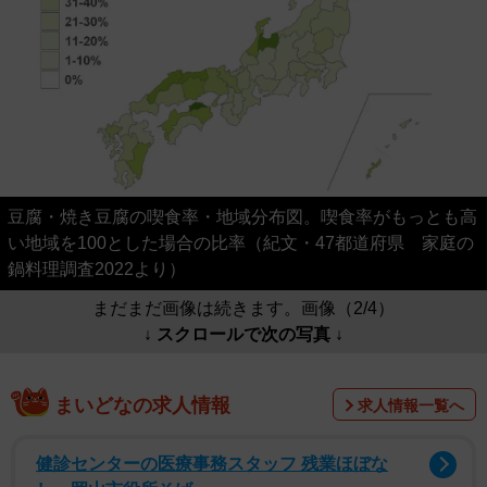
豆腐・焼き豆腐の喫食率・地域分布図。喫食率がもっとも高
い地域を100とした場合の比率（紀文・47都道府県 家庭の
鍋料理調査2022より）
まだまだ画像は続きます。画像（2/4）
↓ スクロールで次の写真 ↓
まいどなの求人情報
求人情報一覧へ
健診センターの医療事務スタッフ 残業ほぼな