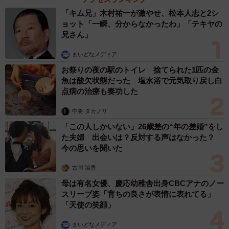
「キム兄」木村祐一が激やせ、松本人志と2シ
ョット「一瞬、分からなかったわ」「テキヤの
兄さん」
まいどなメディア
お祭りの夜の駅のトイレ 捨てられた1匹の金
魚は酸欠状態だった 塩水浴で元気取り戻し白
点病の治療も奏功した
中将 タカノリ
「この人しかいない」26歳差の“年の差婚”をし
た夫婦 出会いは？反対する声はなかった？
今の思いを聞いた
古川 諭香
母は有名女優、慶応幼稚舎出身CBCアナのノー
スリーブ姿「育ちの良さが表情に表れてる」
「天使の笑顔」
まいどなメディア