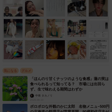
気になる
グルメ
「ほんのり甘くナッツのような食感」蓮の実は
食べられるって知ってる？ 市場には出回ら
ず、生で味わえる期間はわずか
中将 タカノリ
2026.08.10
ボロボロな外観のかに太郎 名物メニュ−500円
の北海道の料理店が営業再開 90歳初代店主が