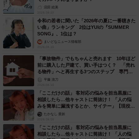
沼田 絵美
2026.08.10
令和の若者に聞いた「2026年の夏に一番聴きた
い曲」ランキング 2位はYUIの『SUMMER
SONG』、1位は？
まいどなニュース情報部
2026.08.10
「事故物件」でもちゃんと売れます 10年ほど
前に購入した戸建て、買い手はつく？ 「売れ
る物件」へと再生する3つのステップ 専門家
が解説
平藤 清刀
2026.08.10
「ここだけの話」 客対応の悩みを担当黒服に
相談したら…他キャストに筒抜け！ 「人の悩
みを簡単に漏洩するとか、サイテー」【現役キ
ャストに取材】
たかなし 亜妖
2026.08.09
「ここだけの話」 客対応の悩みを担当黒服に
相談したら…他キャストに筒抜け！ 「人の悩