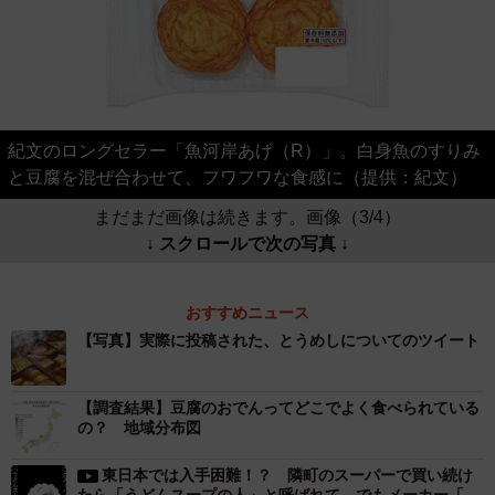
紀文のロングセラー「魚河岸あげ（R）」。白身魚のすりみ
と豆腐を混ぜ合わせて、フワフワな食感に（提供：紀文）
まだまだ画像は続きます。画像（3/4）
↓ スクロールで次の写真 ↓
おすすめニュース
【写真】実際に投稿された、とうめしについてのツイート
【調査結果】豆腐のおでんってどこでよく食べられている
の？ 地域分布図
東日本では入手困難！？ 隣町のスーパーで買い続け