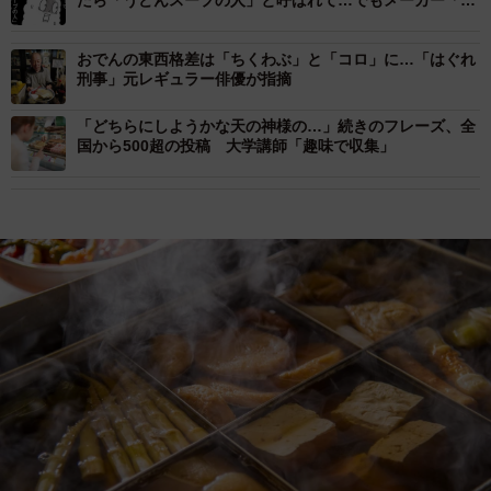
たら「うどんスープの人」と呼ばれて…でもメーカー「ヒ
ガシマル」に聞いたら思わぬ事実が発覚した
おでんの東西格差は「ちくわぶ」と「コロ」に…「はぐれ
刑事」元レギュラー俳優が指摘
「どちらにしようかな天の神様の…」続きのフレーズ、全
国から500超の投稿 大学講師「趣味で収集」