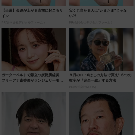
【当選】金運が上がる直前に起こるサ
宝くじ当たる人は“たまたま”じゃな
イン
い?!
PR(合同会社デジタルファーム )
PR(合同会社デジタルファーム )
ガーターベルトで際立つ妖艶脚線美
８月のロト6はこの方法で買え!!６つの
フリーアナ森香澄がランジェリーモデ
数字が『完全一致』する方法
ルに ｢PE...
PR(株式会社MURA)