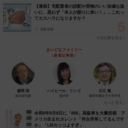
【漫画】宅配業者の誤配や荷物のいい加減な扱
いに、思わず「本人が謝りに来い！」…これっ
てカスハラになりますか？
沼田 絵美
６位以降を見る
まいどなファミリー
（新着記事順）
森岡 浩
ハイヒール・リンゴ
大江 篤
姓氏研究家
漫才師
園田学園女子大学学長
もっと見る
令和8年8月8日に「888」高級車を大量投稿 ア
メリカ生まれタレント「何台所有してるんです
か」「LMカッコよすぎ」