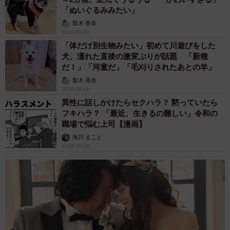
「ぬいぐるみみたい」
梨木 香奈
2026.08.09
「体だけ別生物みたい」初めて川遊びをした
犬、濡れた直後の激変ぶりが話題 「新種
だ！」「河童だ」「毛刈りされたあとの羊」
梨木 香奈
2026.08.09
異性に話しかけたらセクハラ？ 黙っていたら
フキハラ？ 「最近、生きるの難しい」令和の
職場で悩む上司【漫画】
海川 まこと
2026.08.09