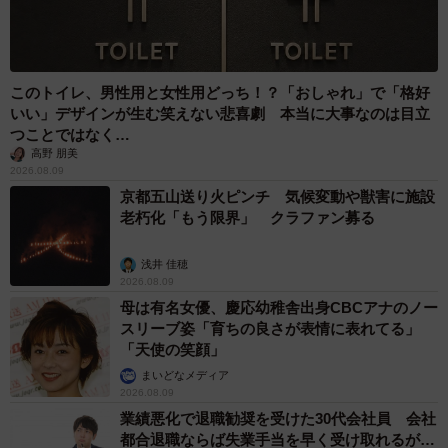
このトイレ、男性用と女性用どっち！？「おしゃれ」で「格好
いい」デザインが生む笑えない悲喜劇 本当に大事なのは目立
つことではなく…
高野 朋美
2026.08.09
京都五山送り火ピンチ 気候変動や獣害に施設
老朽化「もう限界」 クラファン募る
浅井 佳穂
2026.08.09
母は有名女優、慶応幼稚舎出身CBCアナのノー
スリーブ姿「育ちの良さが表情に表れてる」
「天使の笑顔」
まいどなメディア
2026.08.09
業績悪化で退職勧奨を受けた30代会社員 会社
都合退職ならば失業手当を早く受け取れるが…