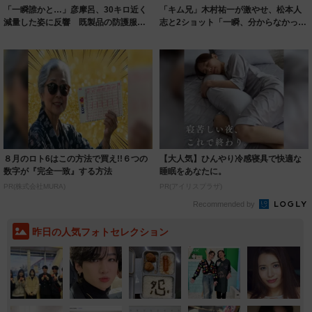
「一瞬誰かと…」彦摩呂、30キロ近く
「キム兄」木村祐一が激やせ、松本人
減量した姿に反響 既製品の防護服が
志と2ショット「一瞬、分からなかった
着られると...
わ」「テキ...
８月のロト6はこの方法で買え!!６つの
【大人気】ひんやり冷感寝具で快適な
数字が『完全一致』する方法
睡眠をあなたに。
PR(株式会社MURA)
PR(アイリスプラザ)
Recommended by
昨日の人気フォトセレクション