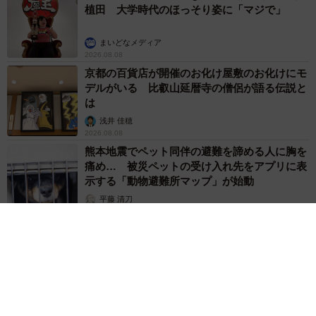
植田 大学時代のほっそり姿に「マジで」
まいどなメディア
2026.08.08
京都の百貨店が開催のお化け屋敷のお化けにモ
デルがいる 比叡山延暦寺の僧侶が語る伝説と
は
浅井 佳穂
2026.08.08
熊本地震でペット同伴の避難を諦める人に胸を
痛め… 被災ペットの受け入れ先をアプリに表
示する「動物避難所マップ」が始動
平藤 清刀
2026.08.08