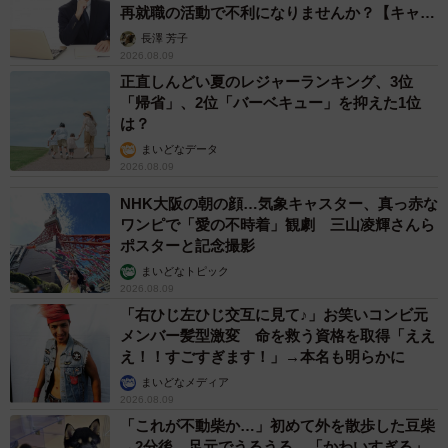
再就職の活動で不利になりませんか？【キャリ
アカウンセラーが解説】
長澤 芳子
2026.08.09
正直しんどい夏のレジャーランキング、3位
「帰省」、2位「バーベキュー」を抑えた1位
は？
まいどなデータ
2026.08.09
NHK大阪の朝の顔…気象キャスター、真っ赤な
ワンピで「愛の不時着」観劇 三山凌輝さんら
ポスターと記念撮影
まいどなトピック
2026.08.09
「右ひじ左ひじ交互に見て♪」お笑いコンビ元
メンバー髪型激変 命を救う資格を取得「ええ
え！！すごすぎます！」→本名も明らかに
まいどなメディア
2026.08.09
「これが不動柴か…」初めて外を散歩した豆柴
→2分後、足元でうるうる 「かわいすぎる」