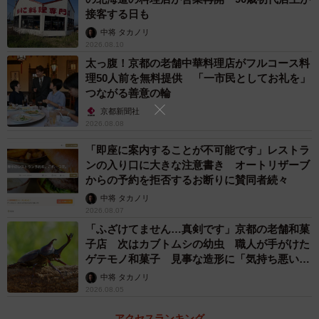
接客する日も
中将 タカノリ
2026.08.10
太っ腹！京都の老舗中華料理店がフルコース料
理50人前を無料提供 「一市民としてお礼を」
つながる善意の輪
京都新聞社
2026.08.08
「即座に案内することが不可能です」レストラ
ンの入り口に大きな注意書き オートリザーブ
からの予約を拒否するお断りに賛同者続々
中将 タカノリ
2026.08.07
「ふざけてません…真剣です」京都の老舗和菓
子店 次はカブトムシの幼虫 職人が手がけた
ゲテモノ和菓子 見事な造形に「気持ち悪いく
らいリアル」
中将 タカノリ
2026.08.05
アクセスランキング