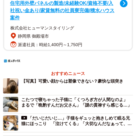
住宅用外壁パネルの製造/未経験OK/資格不要/入
社祝い金あり/家賃無料の社員寮完備/積水ハウス
案件
株式会社ヒューマンスタイリング
静岡県 御殿場市
派遣社員：時給1,400円～1,750円
おすすめニュース
【写真】可愛い顔からは塑像できない？豪快な頭突き
こたつで寝ちゃった子猫に「くつろぎ方が人間なのよ」
まるで「晩酌すんだお父さん」「謎の貫禄すら感じる…」
「だいじだいじ…」子猫をギュッと抱きしめて眠る兄
猫にほっこり 「泣けてくる」「大切なんだなぁって、ひ
しひし伝わる」