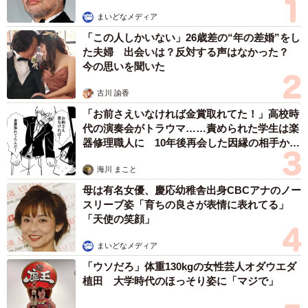
まいどなメディア
「この人しかいない」26歳差の“年の差婚”をし
た夫婦 出会いは？反対する声はなかった？
今の思いを聞いた
古川 諭香
「お前さえいなければ金賞取れてた！」高校時
代の演奏会がトラウマ……責められた学生は楽
器修理職人に 10年後再会した因縁の相手から
思わぬ申し出【漫画】
海川 まこと
母は有名女優、慶応幼稚舎出身CBCアナのノー
スリーブ姿「育ちの良さが表情に表れてる」
「天使の笑顔」
まいどなメディア
「ウソだろ」体重130kgの女性芸人オダウエダ
植田 大学時代のほっそり姿に「マジで」