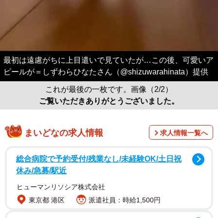
最初は遠慮がちに上目遣いで見ていたが…この後、可愛いア
ピールが＝しずわらひなたさん（@shizuwarahinata）提供
これが最後の一枚です。画像（2/2）
ご覧いただきありがとうございました。
まいどなの求人情報
求人情報一覧へ
総合病院で予約受付/残業なし/未経験OK/土日祝
休み/急募/駅近
ヒューマンリソシア株式会社
東京都 港区
派遣社員：時給1,500円