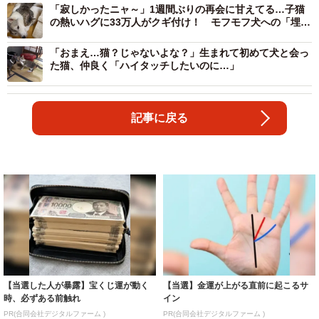
「寂しかったニャ～」1週間ぶりの再会に甘えてる…子猫
の熱いハグに33万人がクギ付け！ モフモフ犬への「埋も
れ方が深い」
「おまえ…猫？じゃないよな？」生まれて初めて犬と会っ
た猫、仲良く「ハイタッチしたいのに…」
記事に戻る
【当選した人が暴露】宝くじ運が動く
【当選】金運が上がる直前に起こるサ
時、必ずある前触れ
イン
PR(合同会社デジタルファーム )
PR(合同会社デジタルファーム )