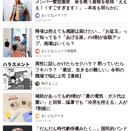
メンバー髪型激変 命を救う資格を取得「ええ
え！！すごすぎます！」→本名も明らかに
まいどなメディア
2026.08.09
帰省は控えても感謝は届けたい…「お盆玉」っ
て知ってる？「あげる派」の4割が金額アッ
プ、相場はいくら？
まいどなニュース情報部
2026.08.09
異性に話しかけたらセクハラ？ 黙っていたら
フキハラ？ 「最近、生きるの難しい」令和の
職場で悩む上司【漫画】
海川 まこと
2026.08.09
補助があっても約9割が「夏の電気・ガス代は
重い」と回答…猛暑でも「冷房を控える」人が
7割超に
まいどなデータ
2026.08.08
「だんだん時代劇俳優みたく…」国民的バンド