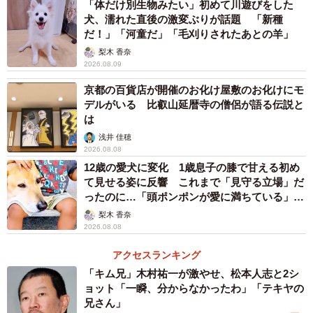
「体だけ別生物みたい」初めて川遊びをした
犬、濡れた直後の激変ぶりが話題 「新種
だ！」「河童だ」「毛刈りされたあとの羊」
梨木 香奈
2026.08.09
京都の百貨店が開催のお化け屋敷のお化けにモ
デルがいる 比叡山延暦寺の僧侶が語る伝説と
は
浅井 佳穂
2026.08.08
12歳の愛犬に変化 1歳息子の膝で甘える初め
て見せる姿に反響 これまで「見守る立場」だ
ったのに…「頭ポンポンが愛に満ちている」
「尊…」
梨木 香奈
2026.08.08
アクセスランキング
「キム兄」木村祐一が激やせ、松本人志と2シ
ョット「一瞬、分からなかったわ」「テキヤの
兄さん」