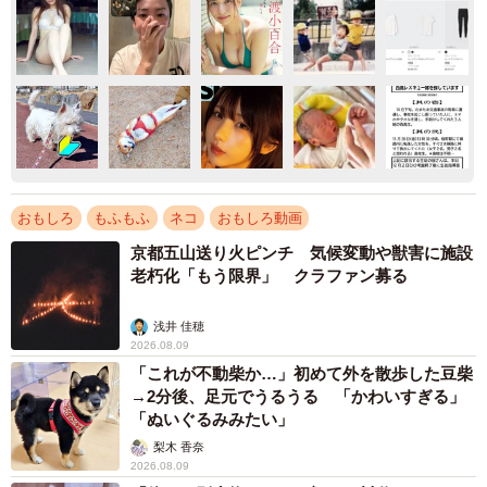
おもしろ
もふもふ
ネコ
おもしろ動画
京都五山送り火ピンチ 気候変動や獣害に施設
老朽化「もう限界」 クラファン募る
浅井 佳穂
2026.08.09
「これが不動柴か…」初めて外を散歩した豆柴
→2分後、足元でうるうる 「かわいすぎる」
「ぬいぐるみみたい」
梨木 香奈
2026.08.09