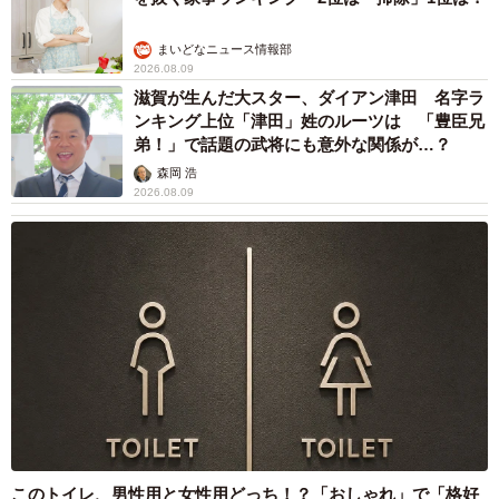
まいどなニュース情報部
2026.08.09
滋賀が生んだ大スター、ダイアン津田 名字ラ
ンキング上位「津田」姓のルーツは 「豊臣兄
弟！」で話題の武将にも意外な関係が…？
森岡 浩
2026.08.09
このトイレ、男性用と女性用どっち！？「おしゃれ」で「格好