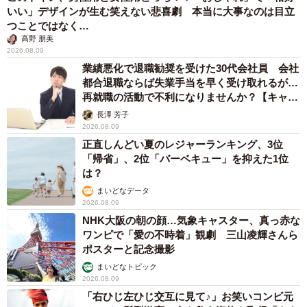
いい」デザインが生む笑えない悲喜劇 本当に大事なのは目立
つことではなく…
高野 朋美
2026.08.09
業績悪化で退職勧奨を受けた30代会社員 会社
都合退職ならば失業手当を早く受け取れるが…
再就職の活動で不利になりませんか？【キャリ
アカウンセラーが解説】
長澤 芳子
2026.08.09
正直しんどい夏のレジャーランキング、3位
「帰省」、2位「バーベキュー」を抑えた1位
は？
まいどなデータ
2026.08.09
NHK大阪の朝の顔…気象キャスター、真っ赤な
ワンピで「愛の不時着」観劇 三山凌輝さんら
ポスターと記念撮影
まいどなトピック
2026.08.09
「右ひじ左ひじ交互に見て♪」お笑いコンビ元