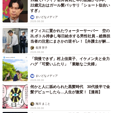
22歳元おはガール髪バッサリ「ショート似合い
すぎ」
まいどなメディア
2026.08.08
オフィスに置かれたウォーターサーバー 空の
2Lボトル持参し毎日給水する男性社員→総務担
当者の注意にまさかの逆ギレ！【弁護士が解
説】
長澤 芳子
2026.08.08
「我慢できず」村上佳菜子、イケメン夫と全力
ハグ「可愛いふたり」「素敵なご夫婦」
まいどなメディア
2026.08.08
何かと人に舐められた黒髪時代 30代後半で金
髪デビューしたら…人生が激変！【漫画】
海川 まこと
2026.08.08