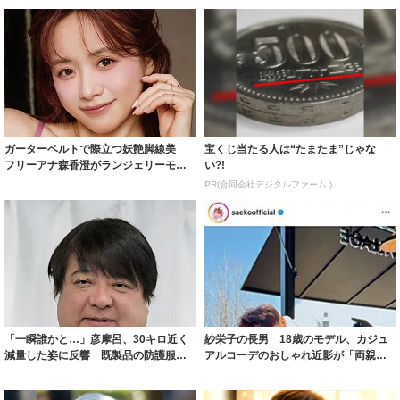
ガーターベルトで際立つ妖艶脚線美
宝くじ当たる人は“たまたま”じゃな
フリーアナ森香澄がランジェリーモデ
い?!
ルに ｢PE...
PR(合同会社デジタルファーム )
「一瞬誰かと…」彦摩呂、30キロ近く
紗栄子の長男 18歳のモデル、カジュ
減量した姿に反響 既製品の防護服が
アルコーデのおしゃれ近影が「両親の
着られると...
いいとこ取...