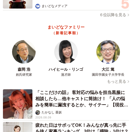
まいどなメディア
６位以降を見る
まいどなファミリー
（新着記事順）
森岡 浩
ハイヒール・リンゴ
大江 篤
姓氏研究家
漫才師
園田学園女子大学学長
もっと見る
「ここだけの話」 客対応の悩みを担当黒服に
相談したら…他キャストに筒抜け！ 「人の悩
みを簡単に漏洩するとか、サイテー」【現役キ
ャストに取材】
たかなし 亜妖
2026.08.09
疲れた日はサボってOK！みんなが真っ先に手
を抜く家事ランキング 2位は「掃除」1位は？