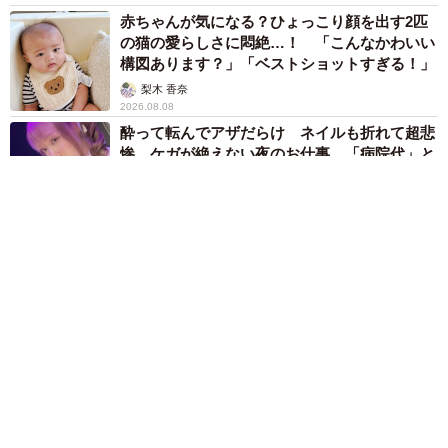
赤ちゃんが気になる？ひょっこり顔を出す2匹
の猫の愛らしさに悶絶…！ 「こんなかわいい
構図あります？」「ベストショットすぎる！」
梨木 香奈
2026.08.08
酔って転んでアザだらけ ネイルも折れて超悲
惨 ケガが絶えない夜のお仕事 「病院代」と
数万円を渡す神客も！【現役キャストに取材】
たかなし 亜妖
2026.08.07