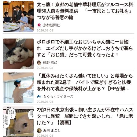
太っ腹！京都の老舗中華料理店がフルコース料
理50人前を無料提供 「一市民としてお礼を」
つながる善意の輪
京都新聞社
2026.08.08
ボロボロで不細工なおじいちゃん猫に一目惚
れ エイズだし手がかかるけど…おうちで暮ら
すと「おじ猫」だって可愛くなったよ！
鶴野 浩己
2026.08.08
「夏休みはたくさん働いてほしい」と職場から
頼まれた高2息子 バイトで稼ぎすぎると扶養
を外れて税金や保険料が上がる？【FPが解
説】
もくもくライターズ
2026.08.08
2泊3日の東京出張→飼い主さんが不在中ハムス
ターに異変 眉間にできた深いしわ、「急に老
けた？」【漫画】
海川 まこと
2026.08.08