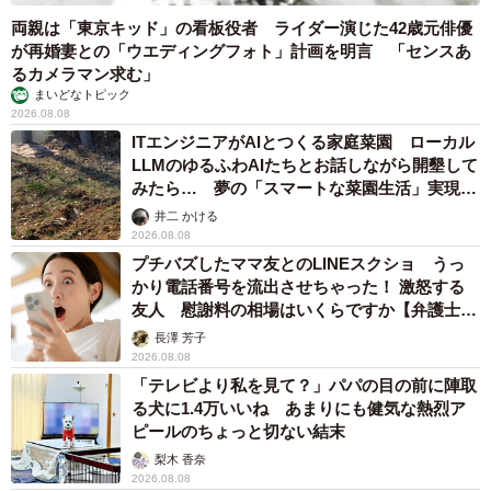
両親は「東京キッド」の看板役者 ライダー演じた42歳元俳優
が再婚妻との「ウエディングフォト」計画を明言 「センスあ
るカメラマン求む」
まいどなトピック
2026.08.08
ITエンジニアがAIとつくる家庭菜園 ローカル
LLMのゆるふわAIたちとお話しながら開墾して
みたら… 夢の「スマートな菜園生活」実現な
るか
井二 かける
2026.08.08
プチバズしたママ友とのLINEスクショ うっ
かり電話番号を流出させちゃった！ 激怒する
友人 慰謝料の相場はいくらですか【弁護士が
解説】
長澤 芳子
2026.08.08
「テレビより私を見て？」パパの目の前に陣取
る犬に1.4万いいね あまりにも健気な熱烈ア
ピールのちょっと切ない結末
梨木 香奈
2026.08.08