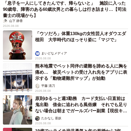
「息子を一人にしてきたんです、帰らないと」 施設に入った
90歳母、障害のある60歳次男との暮らしは行き詰まり…【司法
書士の現場から】
山下 静香
2026.08.08
「ウソだろ」体重130kgの女性芸人オダウエダ
植田 大学時代のほっそり姿に「マジで」
まいどなメディア
2026.08.08
熊本地震でペット同伴の避難を諦める人に胸を
痛め… 被災ペットの受け入れ先をアプリに表
示する「動物避難所マップ」が始動
平藤 清刀
2026.08.08
原則ゆるっと週3勤務 カード支払い日直前は
鬼出勤 借金に追われる風俗嬢 それでも足り
ない場合は朝までガールズバー副業【現役キャ
ストに取材】
たかなし 亜妖
2026.08.08
19歳でハライチ岩井勇気と年の差婚から3年、