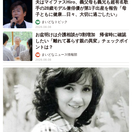
夫はマイファスHiro、義父母も義兄も超有名歌
手の28歳モデル兼俳優が第1子出産を報告「母
子ともに健康…日々、大切に過ごしたい」
まいどなトピック
2026.08.08
お盆明けは介護相談が3割増加 帰省時に確認
したい「離れて暮らす親の異変」チェックポイ
ントは？
まいどなニュース情報部
2026.08.08