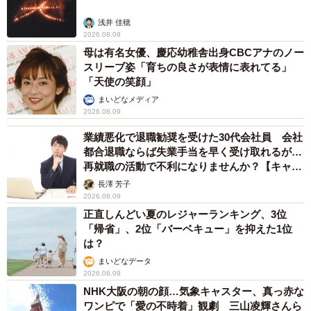
浅井 佳穂
2026.08.09
母は有名女優、慶応幼稚舎出身CBCアナのノー
スリーブ姿「育ちの良さが表情に表れてる」
「天使の笑顔」
まいどなメディア
2026.08.09
業績悪化で退職勧奨を受けた30代会社員 会社
都合退職ならば失業手当を早く受け取れるが…
再就職の活動で不利になりませんか？【キャリ
アカウンセラーが解説】
長澤 芳子
2026.08.09
正直しんどい夏のレジャーランキング、3位
「帰省」、2位「バーベキュー」を抑えた1位
は？
まいどなデータ
2026.08.09
NHK大阪の朝の顔…気象キャスター、真っ赤な
ワンピで「愛の不時着」観劇 三山凌輝さんら