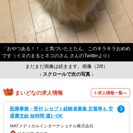
「おやつある！！」と気づいたとたん、このキラキラおめめ
です（イヌのまるとネコのさん さんのTwitterより）
まだまだ画像は続きます。画像（2/8）
↓ スクロールで次の写真 ↓
まいどなの求人情報
求人情報一覧へ
医療事務・受付 レセプト経験者募集 定着率も 交
通費支給 短時間·週1~OK
MATメディカルインターナショナル株式会社