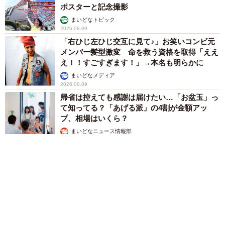
ポスターと記念撮影
まいどなトピック
2026.08.09
「右ひじ左ひじ交互に見て♪」お笑いコンビ元
メンバー髪型激変 命を救う資格を取得「ええ
え！！すごすぎます！」→本名も明らかに
まいどなメディア
2026.08.09
帰省は控えても感謝は届けたい…「お盆玉」っ
て知ってる？「あげる派」の4割が金額アッ
プ、相場はいくら？
まいどなニュース情報部
2026.08.09