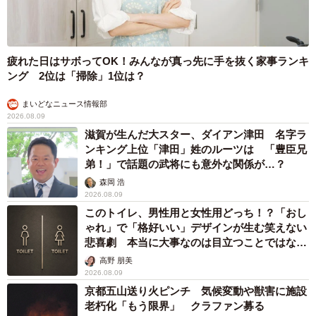
疲れた日はサボってOK！みんなが真っ先に手を抜く家事ランキ
ング 2位は「掃除」1位は？
まいどなニュース情報部
2026.08.09
滋賀が生んだ大スター、ダイアン津田 名字ラ
ンキング上位「津田」姓のルーツは 「豊臣兄
弟！」で話題の武将にも意外な関係が…？
森岡 浩
2026.08.09
このトイレ、男性用と女性用どっち！？「おし
ゃれ」で「格好いい」デザインが生む笑えない
悲喜劇 本当に大事なのは目立つことではな
く…
高野 朋美
2026.08.09
京都五山送り火ピンチ 気候変動や獣害に施設
老朽化「もう限界」 クラファン募る