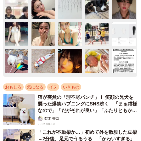
おもしろ
気になる
イヌ
いきもの
猫が突然の「理不尽パンチ」！ 笑顔の兄犬を
襲った爆笑ハプニングにSNS沸く 「まぁ猫様
なので」「だがそれが良い」「ふたりともかわ
いいね」
梨木 香奈
2026.08.10
「これが不動柴か…」初めて外を散歩した豆柴
→2分後、足元でうるうる 「かわいすぎる」