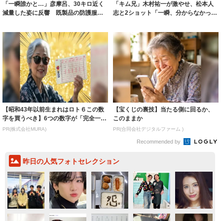
「一瞬誰かと…」彦摩呂、30キロ近く
「キム兄」木村祐一が激やせ、松本人
減量した姿に反響 既製品の防護服が
志と2ショット「一瞬、分からなかった
着られると...
わ」「テキ...
【昭和43年以前生まれはロト６この数
【宝くじの裏技】当たる側に回るか、
字を買うべき】6つの数字が「完全一
このままか
致」する方...
PR(株式会社MURA)
PR(合同会社デジタルファーム )
Recommended by
昨日の人気フォトセレクション