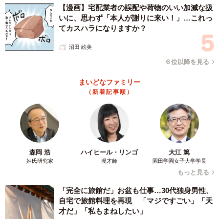
【漫画】宅配業者の誤配や荷物のいい加減な扱
いに、思わず「本人が謝りに来い！」…これっ
てカスハラになりますか？
沼田 絵美
６位以降を見る
まいどなファミリー
（新着記事順）
森岡 浩
ハイヒール・リンゴ
大江 篤
姓氏研究家
漫才師
園田学園女子大学学長
もっと見る
「完全に旅館だ」お盆も仕事…30代独身男性、
自宅で旅館料理を再現 「マジですごい」「天
才だ」「私もまねしたい」