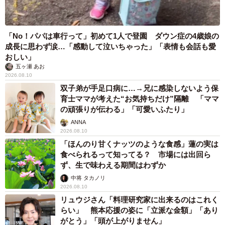
「No！パパは車行って」初めて1人で登園 ダウン症の4歳娘の
成長に思わず涙…「感動して泣いちゃった」「表情も会話も愛
おしい」
五ヶ瀬 あお
2026.08.10
双子弟が手足口病に…→兄に感染しないよう保
育士ママが考えた“お気持ちだけ”隔離 「ママ
の頑張りが伝わる」「可愛いふたり」
ANNA
2026.08.10
「ほんのり甘くナッツのような食感」蓮の実は
食べられるって知ってる？ 市場には出回ら
ず、生で味わえる期間はわずか
中将 タカノリ
2026.08.10
リュウジさん「料理研究家に出来るのはこれく
らい」 熊本応援の姿に「立派な金額」「あり
がとう」「頭が上がりません」