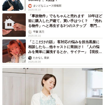
まいどなニュース情報部
2026.08.10
「事故物件」でもちゃんと売れます 10年ほど
前に購入した戸建て、買い手はつく？ 「売れ
る物件」へと再生する3つのステップ 専門家
が解説
平藤 清刀
2026.08.10
「ここだけの話」 客対応の悩みを担当黒服に
相談したら…他キャストに筒抜け！ 「人の悩
みを簡単に漏洩するとか、サイテー」【現役キ
ャストに取材】
たかなし 亜妖
2026.08.09