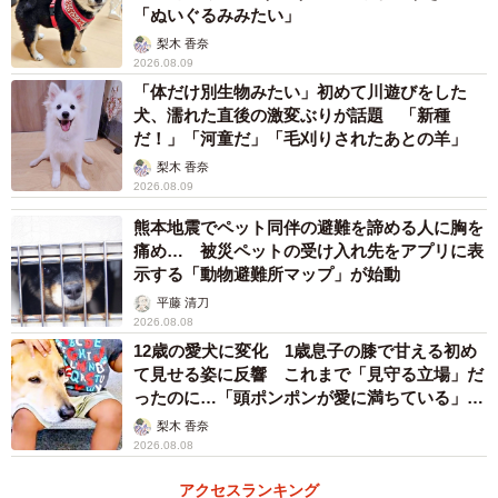
「ぬいぐるみみたい」
梨木 香奈
2026.08.09
「体だけ別生物みたい」初めて川遊びをした
犬、濡れた直後の激変ぶりが話題 「新種
だ！」「河童だ」「毛刈りされたあとの羊」
梨木 香奈
2026.08.09
熊本地震でペット同伴の避難を諦める人に胸を
痛め… 被災ペットの受け入れ先をアプリに表
示する「動物避難所マップ」が始動
平藤 清刀
2026.08.08
12歳の愛犬に変化 1歳息子の膝で甘える初め
て見せる姿に反響 これまで「見守る立場」だ
ったのに…「頭ポンポンが愛に満ちている」
「尊…」
梨木 香奈
2026.08.08
アクセスランキング