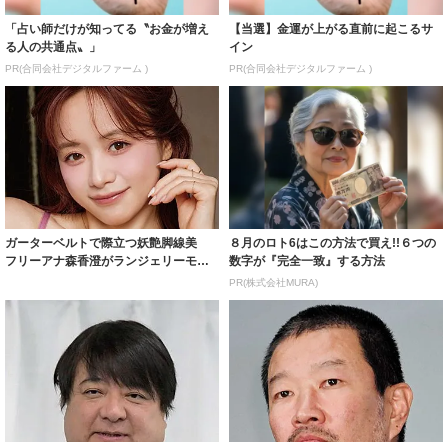
「占い師だけが知ってる〝お金が増え
【当選】金運が上がる直前に起こるサ
る人の共通点〟」
イン
PR(合同会社デジタルファーム )
PR(合同会社デジタルファーム )
ガーターベルトで際立つ妖艶脚線美
８月のロト6はこの方法で買え!!６つの
フリーアナ森香澄がランジェリーモデ
数字が『完全一致』する方法
ルに ｢PE...
PR(株式会社MURA)