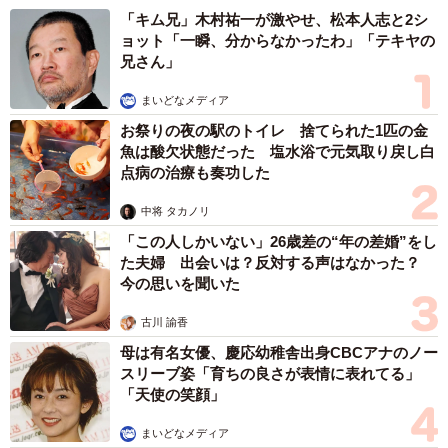
「キム兄」木村祐一が激やせ、松本人志と2シ
ョット「一瞬、分からなかったわ」「テキヤの
兄さん」
まいどなメディア
お祭りの夜の駅のトイレ 捨てられた1匹の金
魚は酸欠状態だった 塩水浴で元気取り戻し白
点病の治療も奏功した
中将 タカノリ
「この人しかいない」26歳差の“年の差婚”をし
た夫婦 出会いは？反対する声はなかった？
今の思いを聞いた
古川 諭香
母は有名女優、慶応幼稚舎出身CBCアナのノー
スリーブ姿「育ちの良さが表情に表れてる」
「天使の笑顔」
まいどなメディア