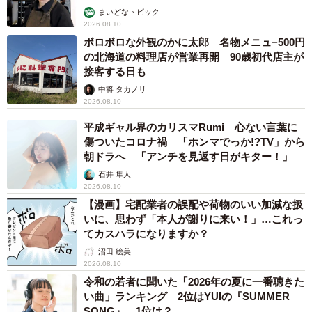
まいどなトピック
2026.08.10
ボロボロな外観のかに太郎 名物メニュ−500円
の北海道の料理店が営業再開 90歳初代店主が
接客する日も
中将 タカノリ
2026.08.10
平成ギャル界のカリスマRumi 心ない言葉に
傷ついたコロナ禍 「ホンマでっか!?TV」から
朝ドラへ 「アンチを見返す日がキター！」
石井 隼人
2026.08.10
【漫画】宅配業者の誤配や荷物のいい加減な扱
いに、思わず「本人が謝りに来い！」…これっ
てカスハラになりますか？
沼田 絵美
2026.08.10
令和の若者に聞いた「2026年の夏に一番聴きた
い曲」ランキング 2位はYUIの『SUMMER
SONG』、1位は？