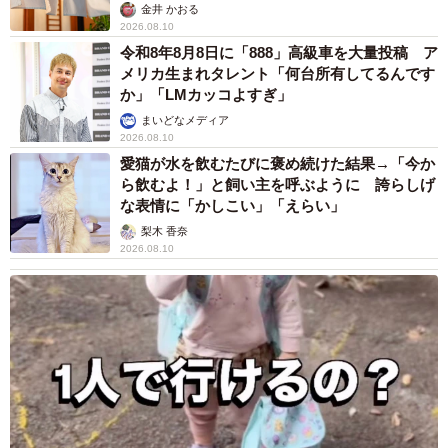
金井 かおる
2026.08.10
令和8年8月8日に「888」高級車を大量投稿 ア
メリカ生まれタレント「何台所有してるんです
か」「LMカッコよすぎ」
まいどなメディア
2026.08.10
愛猫が水を飲むたびに褒め続けた結果→「今か
ら飲むよ！」と飼い主を呼ぶように 誇らしげ
な表情に「かしこい」「えらい」
梨木 香奈
2026.08.10