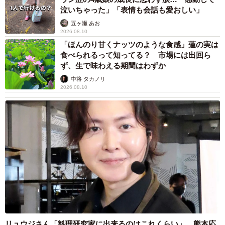
泣いちゃった」「表情も会話も愛おしい」
五ヶ瀬 あお
2026.08.10
「ほんのり甘くナッツのような食感」蓮の実は
食べられるって知ってる？ 市場には出回ら
ず、生で味わえる期間はわずか
中将 タカノリ
2026.08.10
リュウジさん「料理研究家に出来るのはこれくらい」 熊本応