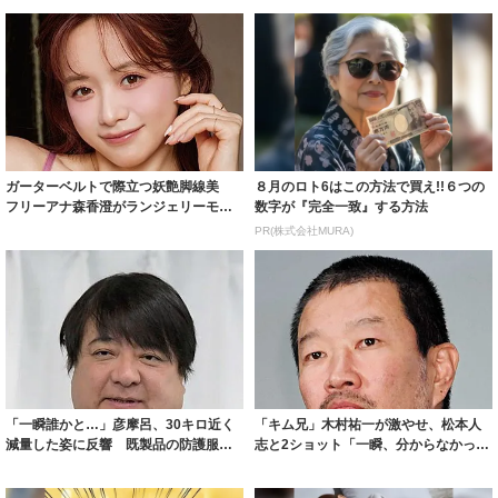
ガーターベルトで際立つ妖艶脚線美
８月のロト6はこの方法で買え!!６つの
フリーアナ森香澄がランジェリーモデ
数字が『完全一致』する方法
ルに ｢PE...
PR(株式会社MURA)
「一瞬誰かと…」彦摩呂、30キロ近く
「キム兄」木村祐一が激やせ、松本人
減量した姿に反響 既製品の防護服が
志と2ショット「一瞬、分からなかった
着られると...
わ」「テキ...