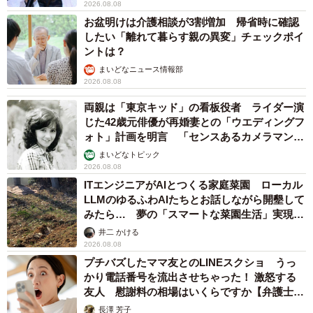
2026.08.08
お盆明けは介護相談が3割増加 帰省時に確認
したい「離れて暮らす親の異変」チェックポイ
ントは？
まいどなニュース情報部
2026.08.08
両親は「東京キッド」の看板役者 ライダー演
じた42歳元俳優が再婚妻との「ウエディングフ
ォト」計画を明言 「センスあるカメラマン求
む」
まいどなトピック
2026.08.08
ITエンジニアがAIとつくる家庭菜園 ローカル
LLMのゆるふわAIたちとお話しながら開墾して
みたら… 夢の「スマートな菜園生活」実現な
るか
井二 かける
2026.08.08
プチバズしたママ友とのLINEスクショ うっ
かり電話番号を流出させちゃった！ 激怒する
友人 慰謝料の相場はいくらですか【弁護士が
解説】
長澤 芳子