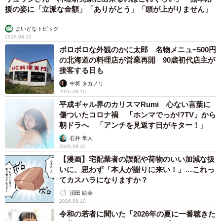
援の姿に「立派な金額」「ありがとう」「頭が上がりません」
まいどなトピック
2026.08.10
ボロボロな外観のかに太郎 名物メニュ−500円
の北海道の料理店が営業再開 90歳初代店主が
接客する日も
中将 タカノリ
2026.08.10
平成ギャル界のカリスマRumi 心ない言葉に
傷ついたコロナ禍 「ホンマでっか!?TV」から
朝ドラへ 「アンチを見返す日がキター！」
石井 隼人
2026.08.10
【漫画】宅配業者の誤配や荷物のいい加減な扱
いに、思わず「本人が謝りに来い！」…これっ
てカスハラになりますか？
沼田 絵美
2026.08.10
令和の若者に聞いた「2026年の夏に一番聴きた