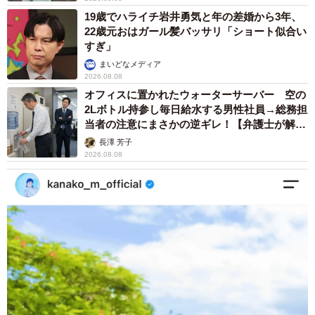
19歳でハライチ岩井勇気と年の差婚から3年、
22歳元おはガール髪バッサリ「ショート似合い
すぎ」
まいどなメディア
2026.08.08
オフィスに置かれたウォーターサーバー 空の
2Lボトル持参し毎日給水する男性社員→総務担
当者の注意にまさかの逆ギレ！【弁護士が解
説】
長澤 芳子
2026.08.08