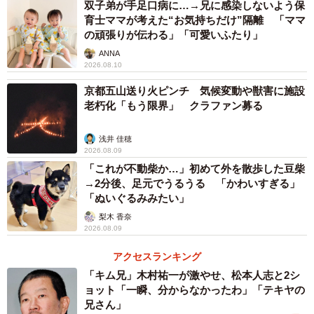
双子弟が手足口病に…→兄に感染しないよう保
育士ママが考えた“お気持ちだけ”隔離 「ママ
の頑張りが伝わる」「可愛いふたり」
ANNA
2026.08.10
京都五山送り火ピンチ 気候変動や獣害に施設
老朽化「もう限界」 クラファン募る
浅井 佳穂
2026.08.09
「これが不動柴か…」初めて外を散歩した豆柴
→2分後、足元でうるうる 「かわいすぎる」
「ぬいぐるみみたい」
梨木 香奈
2026.08.09
アクセスランキング
「キム兄」木村祐一が激やせ、松本人志と2シ
ョット「一瞬、分からなかったわ」「テキヤの
兄さん」