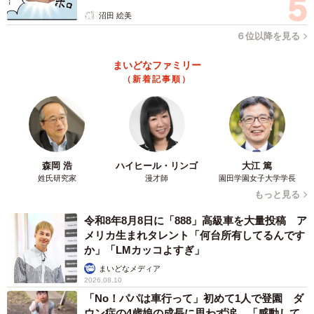
沼田 絵美
６位以降を見る
まいどなファミリー
（新着記事順）
森岡 浩
ハイヒール・リンゴ
大江 篤
姓氏研究家
漫才師
園田学園女子大学学長
もっと見る
令和8年8月8日に「888」高級車を大量投稿 ア
メリカ生まれタレント「何台所有してるんです
か」「LMカッコよすぎ」
まいどなメディア
2026.08.10
「No！パパは車行って」初めて1人で登園 ダ
ウン症の4歳娘の成長に思わず涙…「感動して