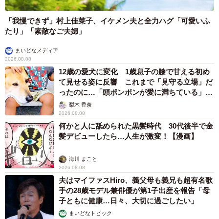
「我慢できず」村上佳菜子、イケメン夫と全力ハグ「可愛いふ
たり」「素敵なご夫婦」
まいどなメディア
2026.08.08
12歳の愛犬に変化 1歳息子の膝で甘える初め
て見せる姿に反響 これまで「見守る立場」だ
ったのに…「頭ポンポンが愛に満ちている」
「尊…」
梨木 香奈
2026.08.08
何かと人に舐められた黒髪時代 30代後半で金
髪デビューしたら…人生が激変！【漫画】
海川 まこと
2026.08.08
夫はマイファスHiro、義父母も義兄も超有名歌
手の28歳モデル兼俳優が第1子出産を報告「母
子ともに健康…日々、大切に過ごしたい」
まいどなトピック