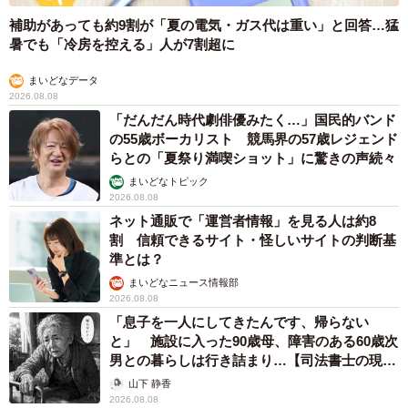
補助があっても約9割が「夏の電気・ガス代は重い」と回答…猛
暑でも「冷房を控える」人が7割超に
まいどなデータ
2026.08.08
「だんだん時代劇俳優みたく…」国民的バンド
の55歳ボーカリスト 競馬界の57歳レジェンド
らとの「夏祭り満喫ショット」に驚きの声続々
まいどなトピック
2026.08.08
ネット通販で「運営者情報」を見る人は約8
割 信頼できるサイト・怪しいサイトの判断基
準とは？
まいどなニュース情報部
2026.08.08
「息子を一人にしてきたんです、帰らない
と」 施設に入った90歳母、障害のある60歳次
男との暮らしは行き詰まり…【司法書士の現場
から】
山下 静香
2026.08.08