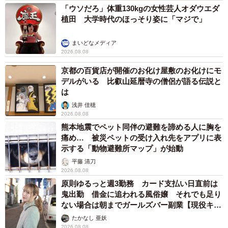
「ウソだろ」体重130kgの女性芸人オダウエダ
植田 大学時代のほっそり姿に「マジで」
まいどなメディア
2026.08.08
京都の百貨店が開催のお化け屋敷のお化けにモ
デルがいる 比叡山延暦寺の僧侶が語る伝説と
は
浅井 佳穂
2026.08.08
熊本地震でペット同伴の避難を諦める人に胸を
痛め… 被災ペットの受け入れ先をアプリに表
示する「動物避難所マップ」が始動
平藤 清刀
2026.08.08
原則ゆるっと週3勤務 カード支払い日直前は
鬼出勤 借金に追われる風俗嬢 それでも足り
ない場合は朝までガールズバー副業【現役キャ
ストに取材】
たかなし 亜妖
2026.08.08