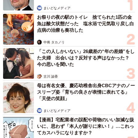
まいどなメディア
お祭りの夜の駅のトイレ 捨てられた1匹の金
魚は酸欠状態だった 塩水浴で元気取り戻し白
点病の治療も奏功した
中将 タカノリ
「この人しかいない」26歳差の“年の差婚”をし
た夫婦 出会いは？反対する声はなかった？
今の思いを聞いた
古川 諭香
母は有名女優、慶応幼稚舎出身CBCアナのノー
スリーブ姿「育ちの良さが表情に表れてる」
「天使の笑顔」
まいどなメディア
【漫画】宅配業者の誤配や荷物のいい加減な扱
いに、思わず「本人が謝りに来い！」…これっ
てカスハラになりますか？