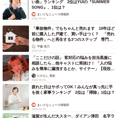
い曲」ランキング 2位はYUIの『SUMMER
SONG』、1位は？
まいどなニュース情報部
2026.08.10
「事故物件」でもちゃんと売れます 10年ほど
前に購入した戸建て、買い手はつく？ 「売れ
る物件」へと再生する3つのステップ 専門家
が解説
平藤 清刀
2026.08.10
「ここだけの話」 客対応の悩みを担当黒服に
相談したら…他キャストに筒抜け！ 「人の悩
みを簡単に漏洩するとか、サイテー」【現役キ
ャストに取材】
たかなし 亜妖
2026.08.09
疲れた日はサボってOK！みんなが真っ先に手
を抜く家事ランキング 2位は「掃除」1位は？
まいどなニュース情報部
2026.08.09
滋賀が生んだ大スター、ダイアン津田 名字ラ