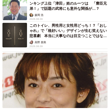
ンキング上位「津田」姓のルーツは 「豊臣兄
弟！」で話題の武将にも意外な関係が…？
森岡 浩
2026.08.09
このトイレ、男性用と女性用どっち！？「おし
ゃれ」で「格好いい」デザインが生む笑えない
悲喜劇 本当に大事なのは目立つことではな
く…
高野 朋美
2026.08.09