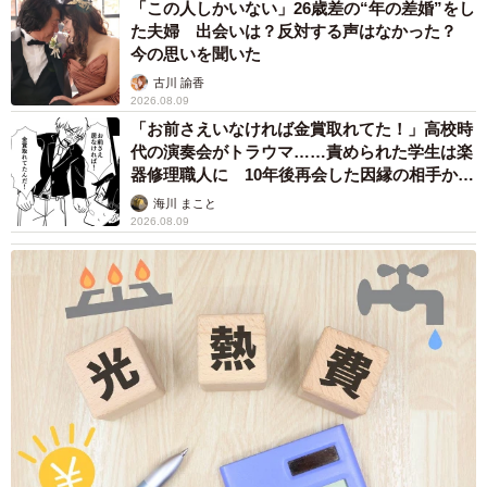
「この人しかいない」26歳差の“年の差婚”をし
た夫婦 出会いは？反対する声はなかった？
今の思いを聞いた
古川 諭香
2026.08.09
「お前さえいなければ金賞取れてた！」高校時
代の演奏会がトラウマ……責められた学生は楽
器修理職人に 10年後再会した因縁の相手から
思わぬ申し出【漫画】
海川 まこと
2026.08.09