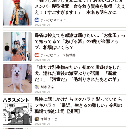
「右ひじ左ひじ交互に見て♪」お笑いコンビ元
メンバー髪型激変 命を救う資格を取得「ええ
え！！すごすぎます！」→本名も明らかに
まいどなメディア
2026.08.09
帰省は控えても感謝は届けたい…「お盆玉」っ
て知ってる？「あげる派」の4割が金額アッ
プ、相場はいくら？
まいどなニュース情報部
2026.08.09
「体だけ別生物みたい」初めて川遊びをした
犬、濡れた直後の激変ぶりが話題 「新種
だ！」「河童だ」「毛刈りされたあとの羊」
梨木 香奈
2026.08.09
異性に話しかけたらセクハラ？ 黙っていたら
フキハラ？ 「最近、生きるの難しい」令和の
職場で悩む上司【漫画】
海川 まこと
2026.08.09