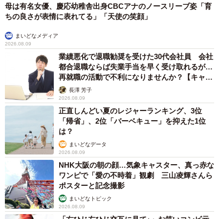
母は有名女優、慶応幼稚舎出身CBCアナのノースリーブ姿「育
ちの良さが表情に表れてる」「天使の笑顔」
まいどなメディア
2026.08.09
業績悪化で退職勧奨を受けた30代会社員 会社
都合退職ならば失業手当を早く受け取れるが…
再就職の活動で不利になりませんか？【キャリ
アカウンセラーが解説】
長澤 芳子
2026.08.09
正直しんどい夏のレジャーランキング、3位
「帰省」、2位「バーベキュー」を抑えた1位
は？
まいどなデータ
2026.08.09
NHK大阪の朝の顔…気象キャスター、真っ赤な
ワンピで「愛の不時着」観劇 三山凌輝さんら
ポスターと記念撮影
まいどなトピック
2026.08.09