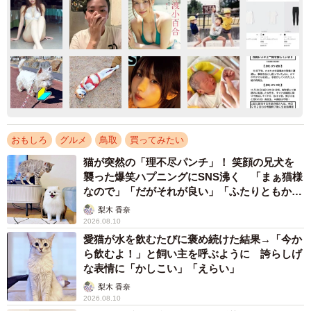
おもしろ
グルメ
鳥取
買ってみたい
猫が突然の「理不尽パンチ」！ 笑顔の兄犬を
襲った爆笑ハプニングにSNS沸く 「まぁ猫様
なので」「だがそれが良い」「ふたりともかわ
いいね」
梨木 香奈
2026.08.10
愛猫が水を飲むたびに褒め続けた結果→「今か
ら飲むよ！」と飼い主を呼ぶように 誇らしげ
な表情に「かしこい」「えらい」
梨木 香奈
2026.08.10