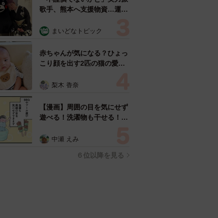
歌手、熊本へ支援物資…運搬
トラックの車体デザインにた
めらい 「痛いほど伝わる」
まいどなトピック
「行動され立派」
赤ちゃんが気になる？ひょっ
こり顔を出す2匹の猫の愛ら
しさに悶絶…！ 「こんなか
わいい構図あります？」「ベ
梨木 香奈
ストショットすぎる！」
【漫画】周囲の目を気にせず
遊べる！洗濯物も干せる！最
近人気の戸建ての「中庭」
ところが…実際住んでみて分
中瀬 えみ
かった後悔ポイント
６位以降を見る