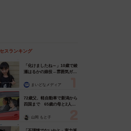
セスランキング
「化けましたね～」10歳で綾
瀬はるかの娘役→雰囲気ガラ
リの18歳に成長 「メイクで
雰囲気が」「宝塚に入れそ
まいどなメディア
う」
72歳父、軽自動車で新潟から
四国まで 65歳の母と2人で
3泊4日の旅 パーキングの休
憩まで分刻み… 「大学生で
山岡 もと子
も組まねえよ！」
「不謹慎でないかと」実力派