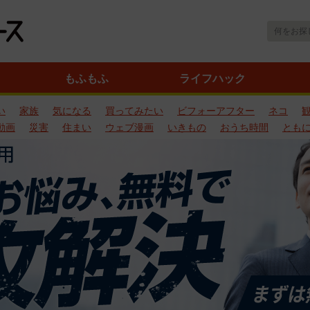
もふもふ
ライフハック
い
家族
気になる
買ってみたい
ビフォーアフター
ネコ
動画
災害
住まい
ウェブ漫画
いきもの
おうち時間
とも