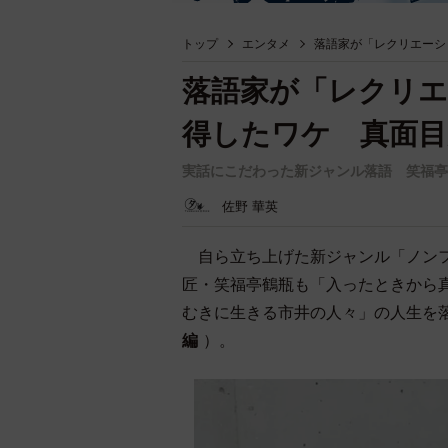
トップ
エンタメ
落語家が「レクリエーシ
落語家が「レクリエ
得したワケ 真面目
実話にこだわった新ジャンル落語 笑福亭
佐野 華英
自ら立ち上げた新ジャンル「ノンフ
匠・笑福亭鶴瓶も「入ったときから
むきに生きる市井の人々」の人生を
編
）。