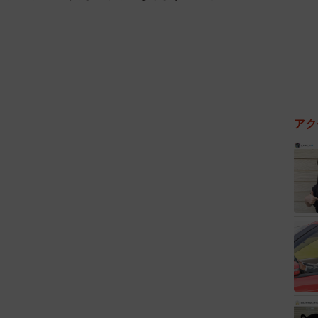
にはどうしたらいいのかを、常に考えています。だか
語」でお声がけいただくときに僕が必ず言うのは、「独
さい」ということなんです。そうすると、上方落語がも
落語」に加えてもう一席、「古典も聞いて帰ってね」
アク
発信していきたいですか？
り上がることが一番だと思うので、そのためにできる
す。いろんな「見せ方」で、興味を持って寄席に来ても
しょ」と言える状態をキープするために、常に稽古して
パ弁～父と娘をつなぐ1095日～」の初披露となる