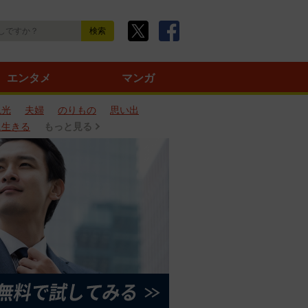
エンタメ
マンガ
観光
夫婦
のりもの
思い出
に生きる
もっと見る