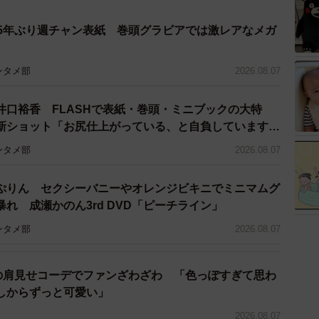
日）大阪・朝日生命ホールにて、11月6日（日）東京・
催。チケットはチケットぴあ他にて発売中。当日券も発
 5年ぶり週チャン表紙 巻頭グラビアでは激レアなメガ
ンタメ部
2026.08.07
井口裕香 FLASHで表紙・巻頭・ミニブックの大特
新ショット「お尻仕上がっている、と自負しています」
理想の身体でいたい」
ンタメ部
2026.08.07
ぷりん セクシーバニーやオレンジビキニでミニマムグ
れ 成瀬かのん3rd DVD「ピーチライン」
ンタメ部
2026.08.07
優の肩見せコーデでファンざわざわ 「色っぽすぎて思わ
しからずっと可愛い」
2026.08.07