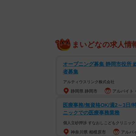
まいどなの求人情
一一「ノンフィクション落語」に気
があったというのもあるのでしょう
オープニング募集 静岡市役所
者募集
笑福亭鉄瓶
（以下、鉄瓶） 自粛期
アルティウスリンク株式会社
だと痛感して、根本に立ち返って考
静岡県 静岡市
アルバイト・
当たらないのがとても嫌なんです。
に、真面目ゆえに注目されないって
医療事務/無資格OK/週2～3日/時
西畑さんの記事に出会いました。僕
ニックでの医療事務業務
鶴瓶がバラエティ番組のトークなん
個人立砂押渉 すなおしこどもクリニック
エピソードは絶対に出てこない。一
神奈川県 相模原市
アルバイ
がずっと、コンプレックスでした。