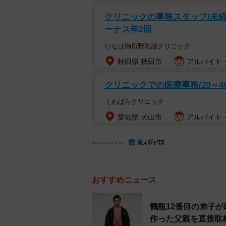
腹の内を見せたいんです。それって
クリニックの事務スタッフ/未経
っと上手な人をうらやましいと思う
ーナス年2回
ね。これはもう僕の「根」やから。
いなば御所野乳腺クリニック
秋田県 秋田市
アルバイト・
一一子どもの頃から真面目だった？
クリニックでの医療事務/20～
鉄瓶
子どもの頃は、大阪でいう「
くわばらクリニック
おかしいこともしますし、アホなこ
愛知県 犬山市
アルバイト・
からしたら、僕は暑苦しいんだと思
した気持ちを、僕らの仕事ではネタ
Sponsored by
たら僕が「こっち側」へ持ってきた
一一「真面目」が新境地につながっ
おすすめニュース
鉄瓶
人様の人生を扱わせていただ
鶴瓶12番目の弟子
が、自分の性格にビタッと合うもの
作った父親を直接取