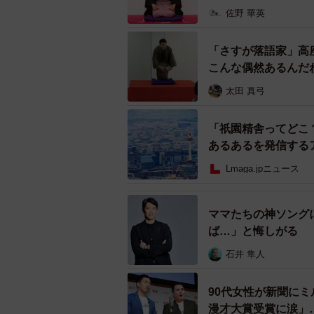
佐野 華英
一一コロナ禍で自粛期間中に「レク
た。
「さすが落語家」高
こんな偶然あるんだ
鉄瓶
とにかく時間があったので、
太田 真弓
ン介護」の中で、落語の所作を用い
た、お年寄りばかりでなく、お子さ
「祇園精舎ってどこ
ソッドが使えるんです。現在、お子
あるあるを発信する
国を回らせていただいています。今
Lmaga.jpニュース
で、できるアプローチは何でもした
は、お客さんの層は拡がっていきま
ママたちの神ソングに
一一先日ニュース番組で「ノンフィ
ば…」と悔しがる
は。
石井 隼人
鉄瓶
お陰さまで、いろんな方にお
90代女性が新聞に
て、興味を持ってもわないといけな
漫才大賞受賞に涙」