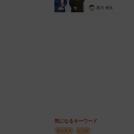
味のなかった方に寄席に来てもらう
黒川 裕生
ら、全国から「ノンフィクション落
演会というスタイルをとらせてくだ
う一席できる。「ノンフィクション
と。
一一これから、どんなメッセージを
鉄瓶
とにかく僕は、上方落語が盛
ことは何でもやりたいという思いで
らって、「ね？ 落語って面白いで
おかなきゃいけませんね。
✳︎ ✳︎ ✳︎ ✳︎ ✳︎
気になるキーワード
「ノンフィクション落語」第2作「パ
エンタメ
しごと