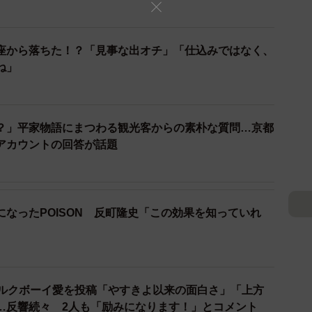
リエーション介護士」の資格を取られたとうかがいまし
座から落ちた！？「見事な出オチ」「仕込みではなく、
ね」
何か勉強をしようと思ったんです。「レクリエーショ
て指先の訓練なんかもできるのではないかと。そしてま
んたちとのコミュニケーション・ツールとしてもこのメ
？」平家物語にまつわる観光客からの素朴な質問…京都
さん相手の「落語ワークショップ」のようなことで、全
アカウントの回答が話題
、落語を聞きに来てくれる若いお客さんが減る一方なの
いと思っています。今までと同じようなことをしていて
せんから。「ノンフィクション落語」もその一環です。
なったPOISON 反町隆史「この効果を知っていれ
クション落語」が取り上げられ、反響も大きかったので
声がけいただきました。とにかく僕らは何かしら動い
ミルクボーイ愛を投稿「やすきよ以来の面白さ」「上方
い。「分母」を増やしていかないと。それまで落語に興
…反響続々 2人も「励みになります！」とコメント