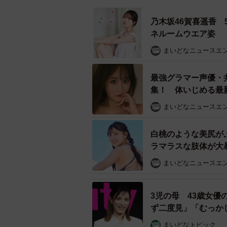
「笑福亭鉄瓶 独演会」が10月2日（
日比谷コンベンションホールにて開
乃木坂46賀喜遥香
売される。
笑福亭鉄瓶 公式Twitter
ネルームウエア姿
まいどなニュースエ
最強グラマー声優・
集！ 体いじめる最
「いくつになっても
まいどなニュースエ
白桃のような美尻が
ラマラスな肢体が大暴
まいどなニュースエ
3児の母 43歳女
ず二度見」「むっか
まいどなトピック