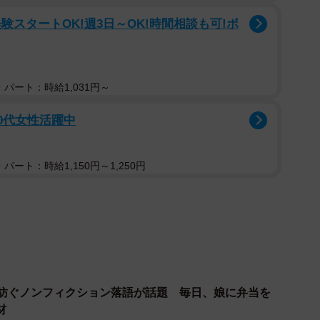
、損なことだとわかってるし、コミュニケーションがも
験スタートOK!週3日～OK!時間相談も可!ボ
気持ちもあるんだけど、やっぱり変えられないんですよ
パート：時給1,031円～
40代女性活躍中
いちびり」。目立ちたがり屋でした。だから舞台では
とも言うんですけど、根本が真面目なんですよ。後輩ら
パート：時給1,150円～1,250円
います。その真面目ゆえのコンプレックスや、ヤキモキ
にできますけど、一般の方にはそういう場がない。だっ
いな、という気持ちが大きくなっていきました。
たと。
くので、そう言ってしまっていいのかわかりません
が紡ぐノンフィクション落語が話題 毎日、娘に弁当を
がこれなのかな？ という気はしています。
材