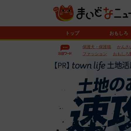
ニ
トップ
おもしろ
ュ
ー
保護犬・保護猫
かんさ
ス
一
ファッション
おもしろ
覧