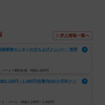
1/2
報
求人情報一覧へ
持ちが向いていったのは、コロナ禍で色々と思うところ
か。
 総務事務センターの立ち上げメンバー・管理
間中は、落語をできるのが当たり前のことではないん
える時間でした。僕は、真面目な人にスポットライトが
パート / 契約社員：時給1,600円
真面目な人が一生懸命にやって、そこそこ頑張ってるの
おかしいやろ？ って。そんなことを考えていた頃に、
給1,230円～1,400円/扶養内OK/小児科クリ
も、この世界で言ったら「真面目」なんですよ。師匠の
かで、よく弟子のアホな話で笑いをとるんですが、僕の
門の中で、僕だけ「しくじらない弟子」なんです。それ
ト・パート：時給1,230円～1,400円
僕は「かけひき」みたいなことができない性分で、全部